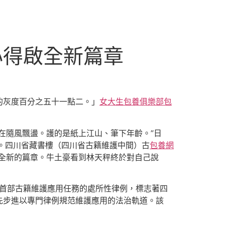
心得啟全新篇章
的灰度百分之五十一點二。」
女大生包養俱樂部
包
在隨風飄盪。護的是紙上江山、筆下年齡。”日
。四川省藏書樓（四川省古籍維護中間）古
包養網
啟全新的篇章。牛土豪看到林天秤終於對自己說
際首部古籍維護應用任務的處所性律例，標志著四
先步進以專門律例規范維護應用的法治軌道。該