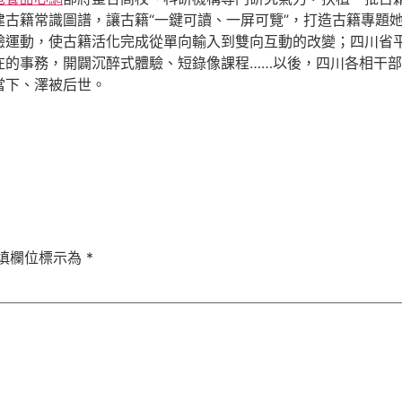
古籍常識圖譜，讓古籍“一鍵可讀、一屏可覽”，打造古籍專題
驗運動，使古籍活化完成從單向輸入到雙向互動的改變；四川省
在的事務，開闢沉醉式體驗、短錄像課程……以後，四川各相干
當下、澤被后世。
填欄位標示為
*