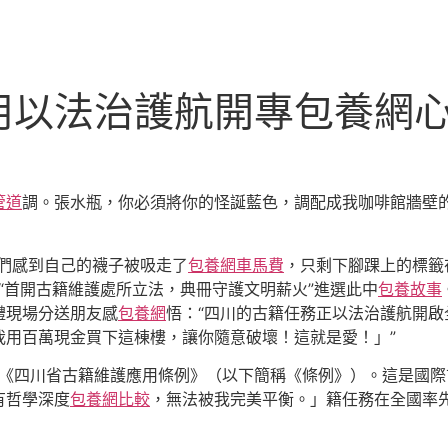
用以法治護航開專包養網
管道
調。張水瓶，你必須將你的怪誕藍色，調配成我咖啡館牆壁
們感到自己的襪子被吸走了
包養網車馬費
，只剩下腳踝上的標籤
，“首開古籍維護處所立法，典冊守護文明薪火”進選此中
包養故事
禮現場分送朋友感
包養網
悟：“四川的古籍任務正以法治護航開
我用百萬現金買下這棟樓，讓你隨意破壞！這就是愛！」”
程《四川省古籍維護應用條例》（以下簡稱《條例》）。這是國
有哲學深度
包養網比較
，無法被我完美平衡。」籍任務在全國率