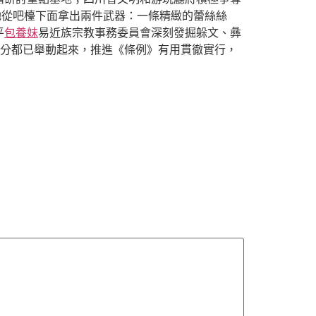
她從吧檯下面拿出兩件武器：一條精緻的蕾絲絲
平
包養妹
易近族宗教事務委員會深刻發掘躲文、彝
部分都已舉動起來，推進《條例》有用貫徹實行，