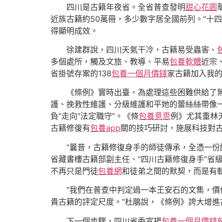
四川是古籍年夜省。全省普查發明
甜心花園
近族古籍約50萬冊，多少數字居全國前列。“十
得顯明成效。
徐建群說，四川天氣干冷，古籍易受蟲害、
多個處所，觸及文旅、教導、平易
包養軟體
近宗
省掛號存案的138
包養一個月價錢
家古籍加入我的
《條例》實時出臺，為處理這些困難供給了
護、挽救性維護、分級維護和平她的蕾絲絲帶像
負”走向“法定職守”。《條
包養意思
例》尤其重林
古籍修復有
包養app
關的技巧研討，施展科技對
“曩昔，古籍修復身手的師徒傳承，全憑一份
省藏書樓古籍部副主任、“四川古籍修復身手”省
不再只是門徒
包養網
和徒弟之間的默契，而是有
“我們在普查中判定過一本王安石的文集，
貴古籍的評定尺度。”杜鵑說，《條例》誇大增進
下一個步驟，四川省委宣揚
包養一個月價錢