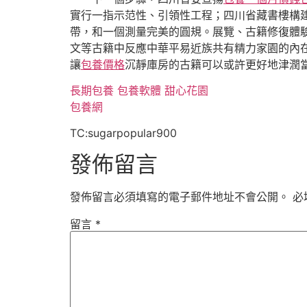
實行一指示范性、引領性工程；四川省藏書樓構建
帶，和一個測量完美的圓規。展覽、古籍修復體
文等古籍中反應中華平易近族共有精力家園的內
讓
包養價格
沉靜庫房的古籍可以或許更好地津潤
長期包養
包養軟體
甜心花園
包養網
TC:sugarpopular900
發佈留言
發佈留言必須填寫的電子郵件地址不會公開。
必
留言
*