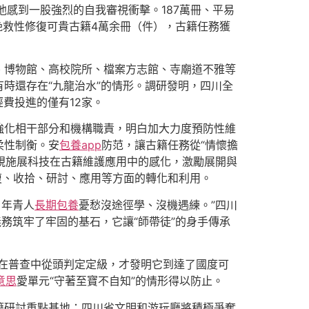
他感到一股強烈的自我審視衝擊。187萬冊、平易
挽救性修復可貴古籍4萬余冊（件），古籍任務獲
、博物館、高校院所、檔案方志館、寺廟道不雅等
時還存在“九龍治水”的情形。調研發明，四川全
費投進的僅有12家。
強化相干部分和機構職責，明白加大力度預防性維
柔性制衡。安
包養app
防范，讓古籍任務從“情懷擔
視施展科技在古籍維護應用中的感化，激勵展開與
復、收拾、研討、應用等方面的轉化和利用。
，年青人
長期包養
憂愁沒途徑學、沒機遇練。”四川
務筑牢了牢固的基石，它讓“師帶徒”的身手傳承
在普查中從頭判定定級，才發明它到達了國度可
意思
愛單元“守著至寶不自知”的情形得以防止。
籍研討重點基地；四川省文明和游玩廳將積極爭奪