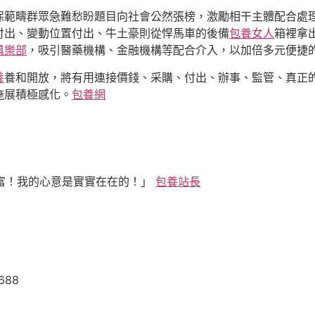
保範疇群眾急難愁盼題目向社會公然張榜，激勵相干主體配合處
付出、變動位置付出、牛土豪則從悍馬車的後備
包養女人
箱裡拿
俱樂部
，吸引醫藥機構、金融機構等配合介入，以加倍多元便捷
養
養和開放，將有用連接價錢、采購、付出、辦事、監管、真正
施展積極感化。
包養網
富！我的心意是實實在在的！」
包養站長
4688