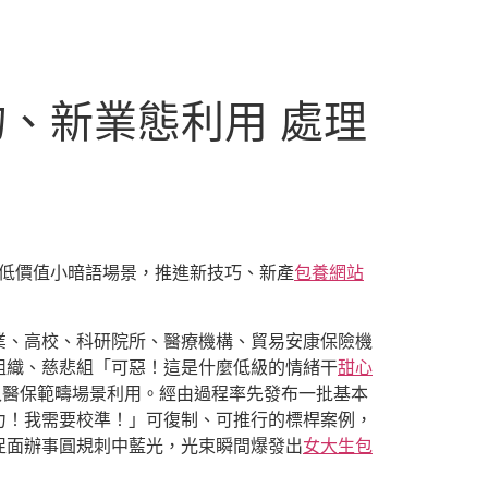
、新業態利用 處理
批低價值小暗語場景，推進新技巧、新產
包養網站
業、高校、科研院所、醫療機構、貿易安康保險機
組織、慈悲組「可惡！這是什麼低級的情緒干
甜心
入醫保範疇場景利用。經由過程率先發布一批基本
力！我需要校準！」可復制、可推行的標桿案例，
促面辦事圓規刺中藍光，光束瞬間爆發出
女大生包