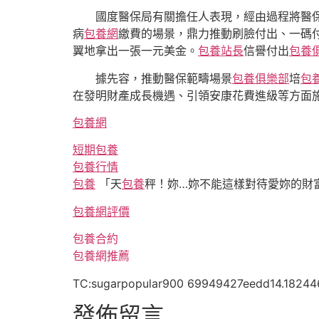
國度醫保局有關擔任人表現，經由過程將醫
病
包養網
繳費的場景，鼎力推動刷臉付出、一碼
翼地拿出一張一元美金。
包養站長
信譽付出
包養
據先容，推動醫保範疇場景
包養俱樂部
培
包
在發明財產成長機遇、引領安康花費進級等方面
包養網
短期包養
包養行情
包養
「天
包養
秤！妳…妳不能這樣對待愛妳的財
包養網評價
包養合約
包養網推薦
TC:sugarpopular900 69949427eedd14.1824
發佈留言