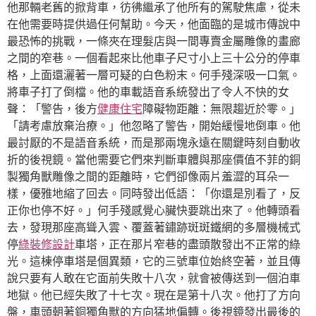
他那輛老舊的掀背車，彷彿繼承了他所有的駕駛焦慮，從未
在他需要時提供過任何幫助。今天，他面臨的是城市傳說中
最恐怖的挑戰，一條夾在理髮店與一間專賣金屬雕像的畫廊
之間的窄巷。一個看起來比他車子尺寸小上三十公分的停車
格，上面還灑著一層可疑的白色粉末。何手殘深吸一口氣。
將車子打了倒檔。他的車載語音系統發出了令人不快的女
聲：「警告，後方
健康住宅
障礙物距離：無限趨近於零。」
「請考慮放棄治療。」他忽略了警告，開始緩慢地倒車。他
最討厭的不是語音系統，而是那兩塊永遠在關鍵時刻自動收
折的後視鏡。當他需要它們來判斷車體與那座價值不菲的銅
製獨角獸雕像之間的距離時，它們卻像兩片羞澀的耳朵一
樣，優雅地縮了回去。同時發出低語：「你還是別看了，反
正你也停不好。」何手殘感覺心臟快要跳出來了。他轉頭看
去，發現那座高聳入雲、覆蓋著鏽跡斑斑鐵網的多層機械式
停
綠裝修設計
車塔，正在那片窄巷的盡頭散發出不正常的綠
光。這棟停車塔是個異類，它的三號車位始終空著，並且傳
說只要有人敢在它面前失敗十八次，就會被傳送到一個泊車
地獄。他已經失敗了十七次。現在是第十八次。他打了方向
盤，車頭朝著銅獨角獸的方向猛地偏轉。後視鏡發出最後的