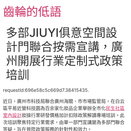
跳
齒輪的低語
至
主
要
多部JIUYI俱意空間設
內
容
計門聯合按需宣講，廣
州開展行業定制式政策
培訓
requestId:696e58c5c669d7.38415435.
近日，廣州市科技局聯合廣州海關、市市場監管局，在白云
區平易近營科技園為百余家化妝品企業舉辦全市化
民生社區
室內設計
妝操行業研發價格加計扣除政策解讀專場培訓。此
次培訓聚焦特定行業需求，由單一部門宣講變為多部門聯合
答疑，旨在晉陞政策服務的針對性和效力。