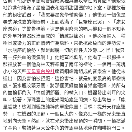
否則，他那份單戀就會變成某種具備攻擊性的實體。他緊張
地跑進他堆滿了星座圖表和過期甜甜圈的地下室，那裡放著
他的秘密武器。「我需要星象學輔助儀！」他衝到一個像是
老式彈珠臺的機器前，上面貼滿了「巨蟹座已哭」、「處女
座勿碰」等警告標籤。這是他用廢棄的唱片機和一個不知名
的外星計算器改造而成的「情感調節器」。他必須輸入一種
極具感染力的正面情緒作為燃料，來抵抗那負面的運勢波。
「水瓶座的優勢，就是超脫一切的理性與冷靜…才怪！我只
有一腔熱血的傻氣啊！」他絕望地低吼。他看了一眼腳邊。
那裡放著一個他為林天秤準備了兩年的禮物：一個用一萬塊
小小的天秤
天母室內設計
座黃銅齒輪組成的音樂盒。他從未
送出，因為害怕被拒絕。這份害怕，就是純度最高的單戀情
感。張水瓶咬緊牙關，將那個黃銅齒輪音樂盒砸爛，將所有
的齒輪都倒入「情感調節器」的輸入口。機器發出刺耳的尖
叫，接著，彈珠臺上的燈光開始瘋狂閃爍，發出警告。「能
量超載！檢測到極致純粹的單戀能量！目標：提升天秤座運
勢！」在機器的頂部，一個巨大的、像彩虹一樣的光束筆直
地射向天空。然而，就在光束衝出屋頂的一瞬間，一輛塗滿
了金色、裝飾著巨大公牛角的悍馬車猛地停在咖啡館門口。