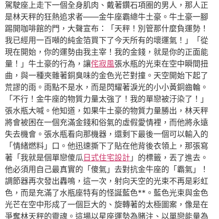
駕駛座上走下一個全身肌肉、戴著鑽石項圈的男人，那人正
是林天秤的狂熱追求者——金牛座霸總牛土豪。牛土豪一腳
踢開咖啡館的門，大聲宣布：「天秤！別管那什麼負運勢！
我已經用一百噸的純金箔買下了今天所有的壞運氣！」「從
現在開始，你的運勢由我主宰！我的金錢，就是你的正面能
量！」牛土豪的行為，讓
侘寂風
張水瓶的光束在空中瞬間扭
曲，與一種夾雜著銅臭味的金色光芒對撞。天空開始下起了
荒謬的雨。雨點不是水，而是閃耀著淚光的小小黃銅齒輪。
「不行！金牛座的物質力量太強了！我的單戀被汙染了！」
張水瓶大喊。他知道，如果牛土豪的物質力量勝出，林天秤
將會被困在一個充滿金錢和俗氣的虛假愛情裡，而他將永遠
失去機會。張水瓶看向那機器，還剩下最後一個可以輸入的
「情緒燃料」口。他迅速撕下了貼在他背後衣領上，那張寫
著「我就是個單戀傻瓜
日式住宅設計
」的標籤，丟了進去。
他必須用自己最真實的「傻氣」去對抗金牛座的「霸氣」！
調節器再次發出轟鳴，這一次，射向天空的光束不再是彩虹
色，而是充滿了水瓶座特有的怪誕藍色**。藍色光束與金色
光芒在空中形成了一個巨大的、旋轉著的太極圖案，像是在
爭奪林天秤的靈魂。這場以星座運勢為賭注、以單戀能量為