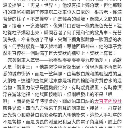
溫柔提醒：「再見，世界。」他沒有撞上獨角獸，但他那顫
抖的車尾卻擦到了停車塔三號車位入口處的一根古老、佈滿
苔蘚的柱子。不是撞擊，而是輕柔的碰觸，像戀人之間的耳
語。接著，一道濃郁的、像薄荷口香糖一樣的綠色光芒。猛
地從柱子爆發出來，瞬間吞噬了何手殘和他的掀背車。光芒
消失後，窄巷恢復了平靜，只剩下獨角獸雕像一臉困惑的表
情。何手殘感覺一陣天旋地轉，等他回過神來，他的車子竟
然垂直停在一個貼滿了巨大獎狀的牆壁上。獎狀上寫著：
「完美倒車入庫獎——第零點零零零零零九度偏差。」落款
人是「倒車王」。他趕緊從車窗探出頭，發現周圍不再是熟
悉的城市街道，而是一望無際、由無數白線和編號組成的巨
大網格。這裡的空氣聞起來像是新買的輪胎和劣質香水的混
合物，而重力似乎是隨機變化的，有時感覺很重，有時像漂
浮在游泳池裡。他試圖按喇叭，但喇叭發出的不是「叭
叭」，而是他童年時學會的、關於泊車口訣的
大直室內設計
魔性兒歌。四面八方傳來了刺耳的剎車聲，接著，一群穿著
反光背心和戴著白色安全帽的人朝他衝來。這些人手裡拿的
不是警棍，而是長長的測量尺和巨大的電子角度儀，臉上的