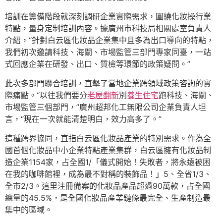
培訓在籌備階段就深刻調研企業實際需求，圍繞化妝操行業
特點，量身定制培訓內容。據廣州市科技局相關處室負責人
介紹，“針對白云區化妝品企業集中且多為出口導向的特點，
我們初次邀請科技、海關、市場監管三部門專家同臺，一站
式回應企業在研發、出口、質檢等環節的政策疑問。”
此次多部門聯合培訓，直擊了當地企業跨領域政策咨詢的實
際痛點。“以往我們要分
老屋翻新
別
養生住宅
跑科技、海關、
市場監管三個部門，”廣州超邦化工無限公司企業負責人坦
言，“現在一次就能清楚明白，效力高多了。”
這種跨界協同，直指白云區化妝品產業的特別需求。作為全
國首個化妝品中小企業特點產業集群，白云區擁有化妝品制
造企業1154家，占全國1/「儀式開始！失敗者，將永遠被困
在我的咖啡館裡，成為最不對稱的裝飾品！」5、全省1/3、
全市2/3。這里注冊備案的化妝品產品超過90萬款，占全國
總量的45.5%，是全國化妝品產業鏈條最完全、生產制造最
集中的區域。