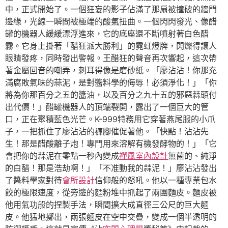
中，正式開始了。一個狂妄的影子佔滿了那扇被撞破的牆門
邊緣，光線一瞬間被極端的酸氣扭曲。一個閃閃發光、像醋
罐的機器人緩緩漂浮進來，它的底座還不斷噴射著白色醋
霧。它身上掛著「醋狂派大勝利」的霓虹燈牌，閃爍得讓人
眼睛發疼，同時發出警報。王醋狂的聲音再次響起，這次帶
著金屬回音的嘲弄，刺耳得像是磨砂紙。「廖沾沾！你那充
滿腐敗氣味的蒜泥，是對醬料學的侮辱！必須淨化！」「你
將為你那百分之五的醬油，以及百分之九十五的邪惡蒜頭付
出代價！」醋罐機器人的頂端裂開，露出了一個巨大的管
口，正在聚積藍色光芒。K-999特務用它穿著燕尾服的小爪
子，一把抓住了廖沾沾的褲腳催促著他。「快點！沾沾先
生！那是醋酸離子炮！專門用來溶解有機發酵物的！」「它
會把你的蒜泥在零點一秒內變成
禪風室內設計
無菌的、純淨
的白醋！那是浩劫啊！」「不准動我的蒜泥！」廖沾沾發出
了醬料學家對待
會所設計
信仰般的怒吼。他以一種專業包水
餃的極限速度，從旁邊的麵粉堆中抓起了兩團麵皮。麵皮被
他用氣功般的捏製手法，瞬間擴大成直徑三公尺的巨大麵
皮。他猛地擲出，兩張麵皮在空中交疊，變成一個半透明的