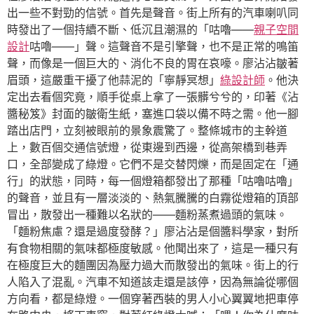
出一些不對勁的信號。首先是聲音。街上所有的汽車喇叭同
時發出了一個持續不斷、低沉且潮濕的「咕嚕——
親子空間
設計
咕嚕——」聲。這聲音不是引擎聲，也不是正常的鳴笛
聲，而像是一個巨大的、消化不良的胃在哀嚎。廖沾沾皺著
眉頭，這嚴重干擾了他蒜泥的「寧靜冥想」
綠設計師
。他決
定出去看個究竟，順手從桌上拿了一張髒兮兮的，印著《沾
醬秘笈》封面的皺衛生紙，塞進口袋以備不時之需。他一腳
踏出店門，立刻被眼前的景象震驚了。整條城市的主幹道
上，數百個交通信號燈，從東邊到西邊，從高架橋到巷弄
口，全部變成了綠燈。它們不是交替閃爍，而是固定在「通
行」的狀態，同時，每一個燈箱都發出了那種「咕嚕咕嚕」
的聲音，並且有一層淡淡的、熱氣騰騰的白霧從燈箱的頂部
冒出，散發出一種難以名狀的——麵粉蒸煮過頭的氣味。
「麵粉焦慮？還是過度發酵？」廖沾沾是個醬料學家，對所
有食物相關的氣味都極度敏感。他聞出來了，這是一種只有
在極度巨大的麵團因為壓力過大而散發出的氣味。街上的行
人陷入了混亂。汽車不知道該走還是該停，因為無論從哪個
方向看，都是綠燈。一個穿著西裝的男人小心翼翼地把車停