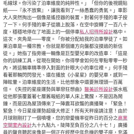
毛線球。你污染了泊車維度的純粹性。」「但你的後視鏡貼
紙——『永不放棄』，讓我看到了一絲愚蠢的勇氣。」車影
大人突然掏出一個像是遙控器的裝置，對著何手殘的車子按
了一下。何手殘的車子從牆上脫落，在空中旋轉了一百八十
度，穩穩地停在了地面上的一個停車
私人招待所設計
格中。
這次，夾角是——零度。「你被分配給我的泊車學徒了。如
果泊車是一種宗教，你就是那個連方向盤都沒摸過的新信
徒。」她指了指旁邊一輛像是巨型嬰兒車的改造車：「這是
你的訓練工具，從現在開始，你得學會如何在零點零零一秒
內，將這輛車精準停入對面的針眼大小的車位裡。」何手殘
看著那輛閃閃發光、還在播放《小星星》的嬰兒車，感到一
陣眩暈。泊車維度的生活，比他想象中還要無理頭一百萬
倍。《失控的星座運勢與單戀狂想曲》
醫美診所設計
張水瓶
從他那張覆蓋著七層舊報紙的單人床上驚醒，不是因為鬧
鐘，而是因為屋頂傳來了一陣震耳欲聾的廣播聲。「緊急！
緊急！今日星座運勢超級大修正！所有天秤座請注意！由於
月球剛剛打了一個噴嚏，您的戀愛機率從昨日的百分之
商業
空間室內設計
九十九點九，陡降至負百分之八十七！」廣播
員的聲音聽起來像是一個正在經歷中年危機的雙子座，充滿