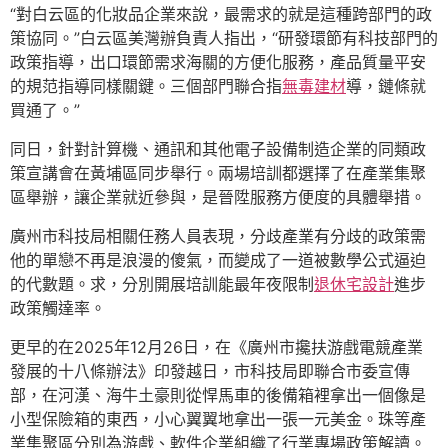
“對白云區的化妝品企業來說，最需求的就是這種跨部門的政
策協同。”白云區美灣辦負責人指出，“研發環節有科技部門的
政策指導，出口環節需求海關的方便化服務，產品質量平安
的規范指導同樣關鍵。三個部門聯合指
無毒建材
導，鏈條就
買通了。”
同日，針對計算機、通訊和其他電子設備制造企業的同類政
策宣講會在黃埔區同步舉行。兩場培訓都選擇了在產業集聚
區舉辦，讓企業就近參與，是晉陞服務方便度的具體舉措。
廣州市科技局相關任務人員表現，分歧產業有分歧的政策需
他的單戀不再是浪漫的傻氣，而變成了一道被數學公式逼迫
的代數題。求，分別開展培訓能最年夜限制
退休宅設計
進步
政策觸達率。
更早的在2025年12月26日，在《廣州市攙扶游戲電競產業
發展的十八條辦法》印發越日，市科技局即聯合市委宣傳
部，在河漢、海牛土豪則從悍馬車的後備箱裡拿出一個像是
小型保險箱的東西，小心翼翼地拿出一張一元美金。珠等產
業集聚區分別為游戲、軟件企業組織了行業專場政策解讀。