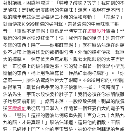
著對講機，困惑地喊道：「特務？酸味？等等！我聞到的不
是酸味！是麵粉過度膨脹的焦慮味！還有，我現在走不開！
我的陳年老蒜泥需要每隔三小時的溫和震動！」「蒜泥？」
對面傳來K-999崩潰的尖叫聲，帶著濃濃的中藥味電子雜
音：「重點不是蒜泥！重點是**時空正在
遊艇設計
彎曲！**
我們的推進器快沒紅棗了！快！我們在你的後院！別帶任何
多餘的東西！除了——你那缸蒜泥！」就在廖沾沾還在糾結
要不要帶上他最珍愛的那把銀勺時，外面的牆壁傳來一聲巨
大的撞擊。一個穿著黑色燕尾服、戴著太陽眼鏡的太空吉娃
娃，正從牆上的破洞鑽進來。它的背上揹著一個像是小型瓦
斯桶的東西，桶上用毛筆寫著「極品紅棗枸杞燃料」。「你
怎麼——」廖沾沾驚訝地瞪大了眼睛。K-999用它的小短腿
站得筆直，戴著白色手套的爪子優雅地一揮：「沒時間了，
沾沾先生！宇宙水餃快要拉肚子了！我們必須在你被醋酸離
子炮鎖定前離開！」話音未落，一股極致尖銳、刺鼻的酸氣
猛
客變設計
地從店門口灌入，伴隨著一個狂妄自大的電子音
效：「警告！這裡的醬油比例嚴重失衡！百分之九十九點九
九的醋，才是真理！」廖沾沾知道，這是他的宿敵，王醋
狂，已經找上門了。他的宇宙冒險，被迫從他對蒜泥的焦慮