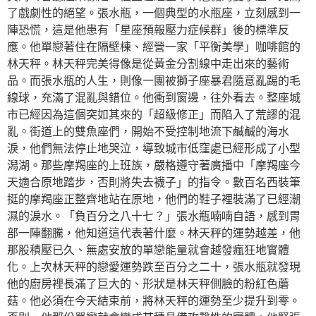
了戲劇性的絕望。張水瓶，一個典型的水瓶座，立刻感到一
陣恐慌，這是他患有「星座預報壓力症候群」後的標準反
應。他單戀著住在隔壁棟、經營一家「平衡美學」咖啡館的
林天秤。林天秤完美得像是從黃金分割線中走出來的藝術
品。而張水瓶的人生，則像一團被獅子座暴君隨意亂踢的毛
線球，充滿了混亂與錯位。他衝到窗邊，往外看去。整座城
市已經因為這個突如其來的「超級修正」而陷入了荒謬的混
亂。街道上的雙魚座們，開始不受控制地流下鹹鹹的海水
淚，他們無法停止地哭泣，導致城市低窪處已經形成了小型
潟湖。那些摩羯座的上班族，嚴格遵守著廣播中「摩羯座今
天適合原地踏步，否則將失去襪子」的指令。數百名西裝筆
挺的摩羯座正整齊地站在原地，他們的鞋子裡裝滿了已經潮
濕的淚水。「負百分之八十七？」張水瓶喃喃自語，感到胃
部一陣翻騰，他知道這代表著什麼。林天秤的運勢越差，他
那股積壓已久、無處安放的單戀能量就會越發瘋狂地實體
化。上次林天秤的戀愛運勢跌至百分之二十，張水瓶就發現
他的廚房裡長滿了巨大的、形狀是林天秤側臉的粉紅色蘑
菇。他必須在今天結束前，將林天秤的運勢至少提升到零。