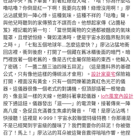
在路中央，搖下車窗，對著紅綠燈大喊：「喂！你為什麼咕
嚕咕嚕？你倒是紅一下啊！我要向左轉！綠燈沒用啊！」廖
沾沾感覺到一陣心悸。這種氣味，這種不祥的「咕嚕」聲，
與他兒時聽到的家傳預言不謀而合。他想起家傳《沾醬秘
笈》裡記載的第一句：「當世間萬物的交通都被麵皮的氣味
籠罩，且燈號恒綠、聲如湯沸時，便是宇宙水餃臨界點到來
之時。」「七點五個地球年…怎麼這麼快？」廖沾沾猛地衝
回店裡，衝到後廚，打開了一個藏在舊冰櫃後面的暗門。暗
門裡放著一個老舊的、像是古代金屬保險箱的東西。他輸入
了密碼：「一醬二醋三油四辣五蒜泥」（這是醬料界的基礎
公式，只有像他這樣的傳統派才會用）。
設計家豪宅
保險箱
打開，裡面沒有黃金，只有一個閃爍著詭異紅色光芒的儀
器。這儀器很像一個老式的對講機，但頂部插著一根彎曲
的、像韭菜一樣的天線。他顫抖著拿起儀器，
loft風室內設計
按下通話鈕。儀器發出「滋——」的電流聲，接著傳來一陣
高八度、急促且充滿養生焦慮的聲音。「喂！是廖沾沾嗎！
快接聽！這裡是 K-999！宇宙水餃聯盟特級特務！你那邊是
不是已經聞到宇宙級的酸味了？我們需要你的蒜泥！你被徵
召了！馬上！」廖沾沾的耳朵被這聲音震得嗡嗡作響，他捏