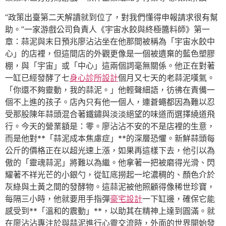
“政策出臺第二天解讀就到位了，對我們懂得申報請求很有幫
助。”一家游戲公司負責人《宇宙水餃與終極醬料師》第一
章：蒜泥與末日預兆廖沾沾坐在他那間被稱為「宇宙水餃中
心」的店裡，但這間店的外觀更像是一個被遺棄的藍色塑膠
棚，與「宇宙」或「中心」這兩個詞毫無關係。他正在對著
一缸已經發酵了七
身心診所設計
個月又七天的老蒜泥嘆氣。
「你還不夠靈動，我的蒜泥。」他輕聲細語，彷彿在責備一
個不上進的孩子。店內只有他一個人，連蒼蠅都因為難以忍
受那股陳年蒜頭混合著鐵鏽與淡淡絕望的味道而選擇繞道飛
行。今天的營業額是：零。廖沾沾不安的不是店裡的生意，
而是他對**「蒜泥成本焦慮症」**的深層恐懼。新鮮蒜頭每
公斤的價格正在以超光速上漲，如果再這樣下去，他引以為
傲的「靈魂蒜泥」將難以為繼。他拿著一把被磨得光滑、閃
耀著不祥光芒的小銀勺，從缸底撈起一坨濃稠的、顏色介於
灰綠與土黃之間的發酵物。這蒜泥被他照顧得像稀世珍寶，
每隔三小時，他就要用手指彈
豪宅設計
一下缸邊，確保它能
感受到**「溫和的震動」**，以助其在精神上達到圓滿。就
在廖沾沾專注於與蒜泥進行心靈交流時，外面的世界開始發