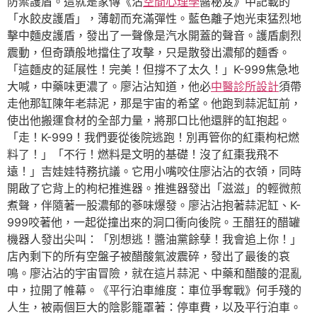
防禦護盾。這就是家傳《沾
空間心理學
醬秘笈》中記載的
「水餃皮護盾」，薄韌而充滿彈性。藍色離子炮光束猛烈地
擊中麵皮護盾，發出了一聲像是汽水開蓋的聲音。護盾劇烈
震動，但奇蹟般地擋住了攻擊，只是散發出濃郁的麵香。
「這麵皮的延展性！完美！但撐不了太久！」K-999焦急地
大喊，中藥味更濃了。廖沾沾知道，他必
中醫診所設計
須帶
走他那缸陳年老蒜泥，那是宇宙的希望。他跑到蒜泥缸前，
使出他搬運食材的全部力量，將那口比他還胖的缸抱起。
「走！K-999！我們要從後院逃跑！別再管你的紅棗枸杞燃
料了！」「不行！燃料是文明的基礎！沒了紅棗我飛不
遠！」吉娃娃特務抗議。它用小嘴咬住廖沾沾的衣領，同時
開啟了它背上的枸杞推進器。推進器發出「滋滋」的輕微煎
煮聲，伴隨著一股濃郁的蔘味爆發。廖沾沾抱著蒜泥缸、K-
999咬著他，一起從撞出來的洞口衝向後院。王醋狂的醋罐
機器人發出尖叫：「別想逃！醬油黨餘孽！我會追上你！」
店內剩下的所有空盤子被醋酸氣波震碎，發出了最後的哀
鳴。廖沾沾的宇宙冒險，就在這片蒜泥、中藥和醋酸的混亂
中，拉開了帷幕。《平行泊車維度：車位爭奪戰》何手殘的
人生，被兩個巨大的陰影籠罩著：停車費，以及平行泊車。