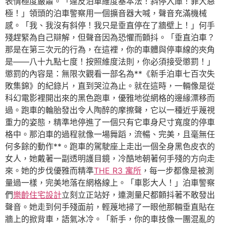
表情極度嚴肅。「違反泊車維度基本法！斜停入庫！罪大惡
極！」領頭的泊車警察用一個擴音器大喊，聲音充滿機械
感。「我、我沒有斜停！我只是垂直停在了牆壁上！」何手
殘趕緊為自己辯解，但聲音因為恐懼而顫抖。「垂直泊車？
那是在第三次元的行為，在這裡，你的車體與停車線的夾角
是——八十九點七度！按照維度法則，你必須接受懲罰！」
懲罰的內容是：無限次觀看一部名為**《新手泊車七百次失
敗集錦》的紀錄片，直到哭泣為止。就在這時，一輛像是從
科幻電影裡開出來的黑色跑車，優雅地從網格的邊緣漂移而
過。跑車的輪胎發出令人陶醉的摩擦聲，它以一種近乎蔑視
重力的姿態，精準地停進了一個只有它車身尺寸寬度的停車
格中。那泊車的過程就像一場舞蹈，流暢、完美，且毫無任
何多餘的動作**。跑車的駕駛座上走出一個全身黑色皮衣的
女人，她戴著一副透明護目鏡，冷酷地朝著何手殘的方向走
來。她的步伐優雅而精準
THE R3 寓所
，每一步都像是被測
量過一樣，完美地落在網格線上。「車影大人！」泊車警察
們
樂齡住宅設計
立刻立正站好，連測量尺都顫抖著不敢發出
聲音。她走到何手殘面前，輕蔑地掃了一眼他那輛垂直貼在
牆上的掀背車，語氣冰冷。「新手，你的車技像一團混亂的