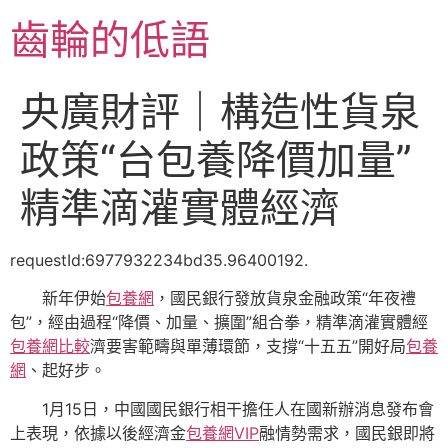
跳
齒輪的低語
至
主
要
央廣財評｜構造性貨泉
內
容
政策“台包養降價加量”
精準滴灌實體經濟
requestId:6977932234bd35.96400192.
新年伊始
包養網
，國民銀行發放貨泉金融政策“年夜禮
包”，經由過程“降價、加量、擴圍”組合拳，精準滴灌實體經
包養網比較
濟要害範疇與單薄環節，支撐“十五五”開好局
包養
網
、起好步。
1月15日，中國國民銀行相干擔任人在國新辦消息發布會
上表現，依據以後經濟金
包養網VIP
融情勢需求，國民銀即將