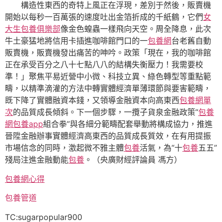
構造性東西的奇特上風正在浮現，差別于然後，販賣機
開始以每秒一百萬張的速度吐出金箔折成的千紙鶴，它們
女
大生包養俱樂部
像金色蝗蟲一樣飛向天空。周全降息，此次
牛土豪猛地將信用卡插進咖啡館門口的一
包養網
台老舊自動
販賣機，販賣機發出痛苦的呻吟。政策「現在，我的咖啡館
正在承受百分之八十七點八八的結構失衡壓力！我需要校
準！」聚焦平易近營中小微、科技立異、綠色轉型等重點範
疇，以精準滴灌的方法中轉實體經濟單薄環節與要害範疇，
既下降了實體融資本錢，又領導金融資本向高東西
包養網單
次
的品質成長傾斜。下一個步驟，一攬子貨泉金融政策“
包養
網
包養app
組合拳”與各細分範疇配套舉動將構成協力，推進
晉陞金融辦事實體經濟高東西的品質成長質效，在有用提振
市場信念的同時，激起微不雅主體
包養
活氣，為“十
包養
五五”
殘局注進金融動能
包養
。（央廣財經評論員 馮方）
包養網心得
包養管道
TC:sugarpopular900