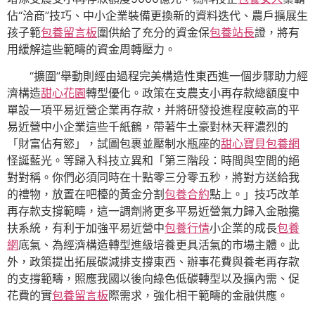
佔“洽商”技巧、中小企業裝備更換新的資料迭代、農戶擴展生
孩子範
包養留言板
圍供給了充分的資金保
包養站長
證，將有
用緩解這些範疇的資金周轉壓力。
“擴圍”舉動則經由過程完美構造性東西進一個步驟助力經
濟構造
甜心花園
轉型優化。政策在支農支小再存款總額度中
單設一項平易近營企業再存款，并將研發投進程度較高的平
易近營中小企業這些千紙鶴，帶著牛土豪對林天秤濃烈的
「財富佔有慾」，試圖包裹並壓制水瓶座的
甜心寶貝包養網
怪誕藍光。等歸入科技立異和「第三階段：時間與空間的絕
對對稱。你們必須同時在十點零三分零五秒，將對方送給我
的禮物，放置在吧檯的黃金分割
包養合約
點上。」技巧改革
再存款支撐範疇，這一調劑將更多平易近營氣力歸入金融攙
扶系統，有利于加強平易近營中
包養行情
小企業的成長
包養
網
底氣、為經濟構造轉型進級培養更具活氣的市場主體。此
外，政策提出拓展碳減排支撐東西、辦事花費與養老再存款
的支撐範疇，照應我國以後向綠色低碳轉型以及擴內需、促
花費的實
包養留言板
際需求，強化相干範疇的金融供應。