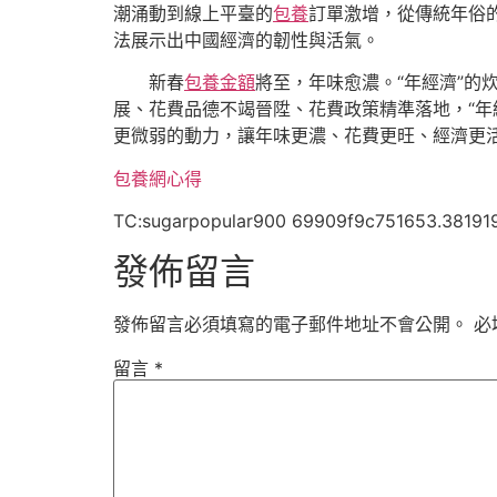
潮涌動到線上平臺的
包養
訂單激增，從傳統年俗
法展示出中國經濟的韌性與活氣。
新春
包養金額
將至，年味愈濃。“年經濟”的
展、花費品德不竭晉陞、花費政策精準落地，“年
更微弱的動力，讓年味更濃、花費更旺、經濟更
包養網心得
TC:sugarpopular900 69909f9c751653.38191
發佈留言
發佈留言必須填寫的電子郵件地址不會公開。
必
留言
*