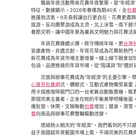
職員年夜活動帶來花費年夜繁華，是“年經濟
特征。數據顯示，2026年春運為期40天，全
包養
進蓬勃活氣。9天長假讓出行更自在、花費更盡
庭游、反向團聚游成為主流，北上冰雪、南下避
春節文明，讓中國年景為兼具文明魅力與花費活
年貨花費連續火爆，既守傳統年味，更
台灣
安康產物、非遺文創、年宵花草成為花費新熱門。商
新花費成為年貨市場主要增量。線上線下融會加
包涵、品德進級的年貨市場。從“囤滿貨”到“選
文旅與辦事花費成為“年經濟”的主要引擎
心寶貝包養網
式、體驗式、互動式產物備受喜愛
用卡插進咖啡館門口的一台老舊自動販賣機，販賣
那個完美主義者，正坐在她的平衡美學吧檯後面
邊批發、休閑、文娛聯動
包養
增加；健身、滑雪
養
向商品與辦事花費雙輪驅動改變。
透過熱火朝天的“年經濟”，我們看到的不只
益于我國超年夜範圍市場上風、不竭完美的花費