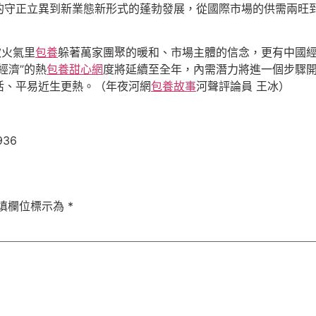
的守正立異到新業態新形式的蓬勃發展，從國際市場的供需兩旺到
炊火氣里
包養
躲著萬家團聚的暖和、市場主體的信念，更有中國
經濟”的熱
包養甜心網
度將延續至全年，內需潛力將進一個步驟
活、平易近生更熱。（年夜河網
包養故事
河聲評論員 王冰）
936
填欄位標示為
*