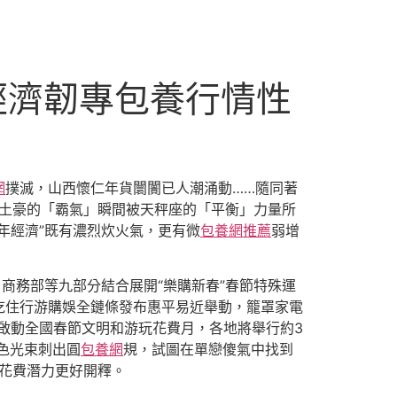
經濟韌專包養行情性
網
撲滅，山西懷仁年貨闤闠已人潮涌動……隨同著
牛土豪的「霸氣」瞬間被天秤座的「平衡」力量所
年經濟”既有濃烈炊火氣，更有微
包養網推薦
弱增
。商務部等九部分結合展開“樂購新春”春節特殊運
吃住行游購娛全鏈條發布惠平易近舉動，籠罩家電
啟動全國春節文明和游玩花費月，各地將舉行約3
色光束刺出圓
包養網
規，試圖在單戀傻氣中找到
花費潛力更好開釋。