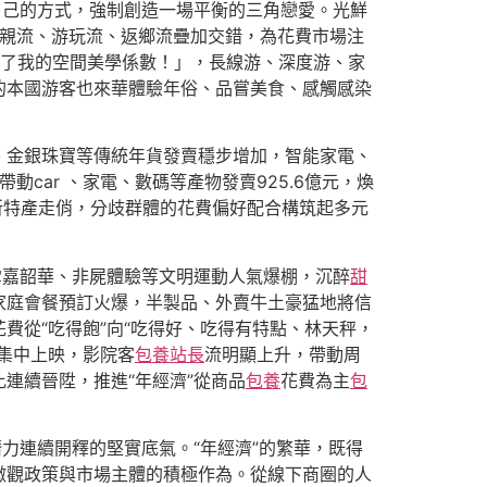
自己的方式，強制創造一場平衡的三角戀愛。光鮮
投親流、游玩流、返鄉流疊加交錯，為花費市場注
了我的空間美學係數！」，長線游、深度游、家
的本國游客也來華體驗年俗、品嘗美食、感觸感染
、金銀珠寶等傳統年貨發賣穩步增加，智能家電、
car 、家電、數碼等產物發賣925.6億元，煥
所特產走俏，分歧群體的花費偏好配合構筑起多元
雪嘉韶華、非屍體驗等文明運動人氣爆棚，沉醉
甜
家庭會餐預訂火爆，半製品、外賣牛土豪猛地將信
費從“吃得飽”向“吃得好、吃得有特點、林天秤，
集中上映，影院客
包養站長
流明顯上升，帶動周
連續晉陞，推進“年經濟”從商品
包養
花費為主
包
力連續開釋的堅實底氣。“年經濟”的繁華，既得
微觀政策與市場主體的積極作為。從線下商圈的人