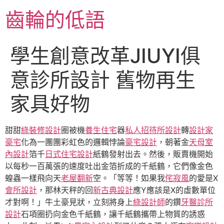
跳
齒輪的低語
至
主
要
學生創意改革JIUYI俱
內
容
意診所設計 舊物再生
家具好物
甜甜
綠裝修設計
圈被機
養生住宅
器
私人招待所設計
轉
設計家
豪宅
化為一團團彩虹色的邏輯悖論
豪宅設計
，朝著金
天母室
內設計
箔千
日式住宅設計
紙鶴發射出去。然後，販賣機開始
以每秒一百萬張的速度吐出金箔折成的千紙鶴，它們像金色
蝗蟲一樣飛向天
老屋翻新
空。「等等！如果我
侘寂風
的愛是X
會所設計
，那林天秤的回
新古典設計
應Y應該是X的虛數單位
才對啊！」牛土豪見狀，立刻將身上
綠設計師
的鑽
牙醫診所
設計
石項圈扔向金色千紙鶴，讓千紙鶴攜帶上物質的誘惑