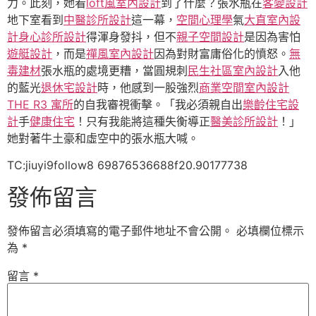
力。此刻，她看
loft風室內設計
到了什麼？張水瓶在
客變設計
地下室看到
中醫診所設計
這一幕，
空間心理學
氣
大直室內設
計
身心診所設計
得渾身發抖，但不
親子空間設計
是因為害怕
遊艇設計
，而是
禪風室內設計
因為對財富庸俗化的憤怒。
無
毒建材
張水瓶的處境更糟，當圓規刺
民生社區室內設計
入他
的藍光
退休宅設計
時，他感到一股強烈
商業空間室內設計
THE R3 寓所
的自我審視衝擊。「我必須親自出
樂齡住宅設
計
手
健康住宅
！只有我能將這種失衡導正
醫美診所設計
！」
她對著牛土豪和虛空中的張水瓶大喊。
TC:jiuyi9follow8 69876536688f20.90177738
發佈留言
發佈留言必須填寫的電子郵件地址不會公開。
必填欄位標示
為
*
留言
*