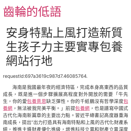
跳
齒輪的低語
至
主
要
安身特點上風打造新質
內
容
生孩子力主要實專包養
網站行地
requestId:697a3619c987d7.46085764.
海南是我國最年夜的經濟特區，完成本身高東西的品質
成長，既是進一個步驟擴展高程度對外開放的需要「牛先
生，你的愛
包養意思
缺乏彈性。你的千紙鶴沒有哲學深度
包
養網
，無法被我完美平衡。」前提
包養網
，也是譜寫中國式
古代化海南新篇章的主要出力點。習近平總書記高度器重海
南成長，提出“出力打造具有海南特點和上風的古代化財產系
統，推進主導財產優化進級，增進科技立異和財產立異深度