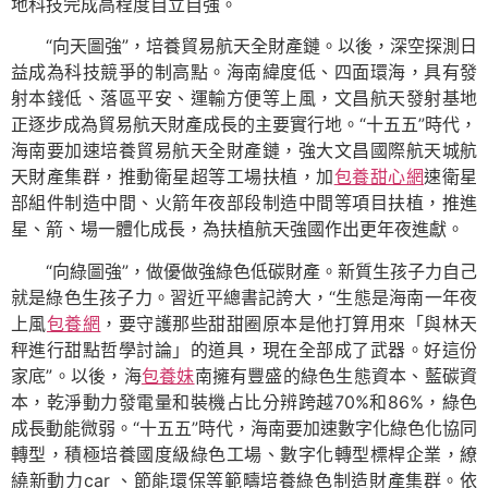
地科技完成高程度自立自強。
“向天圖強”，培養貿易航天全財產鏈。以後，深空探測日
益成為科技競爭的制高點。海南緯度低、四面環海，具有發
射本錢低、落區平安、運輸方便等上風，文昌航天發射基地
正逐步成為貿易航天財產成長的主要實行地。“十五五”時代，
海南要加速培養貿易航天全財產鏈，強大文昌國際航天城航
天財產集群，推動衛星超等工場扶植，加
包養甜心網
速衛星
部組件制造中間、火箭年夜部段制造中間等項目扶植，推進
星、箭、場一體化成長，為扶植航天強國作出更年夜進獻。
“向綠圖強”，做優做強綠色低碳財產。新質生孩子力自己
就是綠色生孩子力。習近平總書記誇大，“生態是海南一年夜
上風
包養網
，要守護那些甜甜圈原本是他打算用來「與林天
秤進行甜點哲學討論」的道具，現在全部成了武器。好這份
家底”。以後，海
包養妹
南擁有豐盛的綠色生態資本、藍碳資
本，乾淨動力發電量和裝機占比分辨跨越70%和86%，綠色
成長動能微弱。“十五五”時代，海南要加速數字化綠色化協同
轉型，積極培養國度級綠色工場、數字化轉型標桿企業，繚
繞新動力car 、節能環保等範疇培養綠色制造財產集群。依