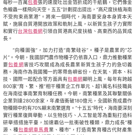
每秒一百萬
包養
張的速度吐出金箔折成的千紙鶴，它們像金
色蝗蟲一樣飛向天空。五五”計劃提出提出，“高尺度扶植海南
不受拘束商業港”。將來一個時代，海南要安身本身資本天
賦，施展自貿港開放政策和軌制上風，以新質生孩子力實際
和實行
台灣包養網
引領自貿港高尺度扶植、高東西的品質成
長。
“向種圖強”，加力打造“南繁硅谷”。種子是農業的“芯
片”。今朝，我國部門農作物種子仍依靠入口，鼎力推動種業
要
包養網
害技巧攻關成為成長農業新質生孩子力的急切義
務。海南作為我國獨一的寒帶島嶼省份，在天氣、資本、科
技、國際一起配合等方面具有
包養網
顯明上風，每年有跨越
800家“育、繁、推”相干種業企工作單元、超1萬名科技職員
在海南從事南繁育制種任務。今朝，南繁種業及其聯繫關係
企業到達2800余家，年產值衝破180億元，全國新育成農作
物種類中約有70%顛末南繁選育。“十五五”時代，海南要深刻
實行種業復興舉動，以生物技巧、人工智能等為重點打造科
研舉措措施平臺，加速霸佔一批衝破性種類，鼎力成長“種
源、種
包養網車馬費
業、種市”，打造南繁育種古代財產集