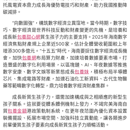
托風電資本鼎力成長海優勢電技巧和財產，助力我國推動降
碳減排。
“向數圖強”，構筑數字經濟立異窪地。當今時期，數字技
巧、數字經濟是世界科技反動和財產變更的先機，是培養和
成長新
包養甜心網
質生孩子力的主要支持。2025年海南數字
經濟焦點財產規上企業近500家，估計全體營收範圍較上年
增添300多億元。“十五五”時代，海南要捉住數字經濟成長機
會，加快
包養網
布局算力財產，加速培養數據要素市場。打
造豐盛的數字化利用場景，以區塊鏈、AI、年夜數據等推進
數字安康、數字文娛等新業態成長
包養妹
，積極布局半導體
芯片、集成電路等財產，加速石油化工新資料、古代生物醫
藥等範疇數字化轉型，鼎力培養數字經濟財產集群。
成長新質生孩子力，還需加速構成與之相順應的新型生
孩子關系。這就要從體系體例機制上發力，不竭完美海南自
貿
包養金額
港政策軌制系統，在更年夜范圍內優化資本設置
裝備擺設、拓展市場空間、加強科技立異動能，讓各類進步
前輩優質生孩子要素向成長新質生孩子力順暢活動。