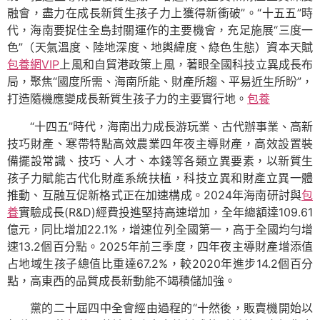
融會，盡力在成長新質生孩子力上獲得新衝破”。“十五五”時
代，海南要捉住全島封關運作的主要機會，充足施展“三度一
色”（天氣溫度、陸地深度、地輿緯度、綠色生態）資本天賦
包養網VIP
上風和自貿港政策上風，著眼全國科技立異成長布
局，聚焦“國度所需、海南所能、財產所趨、平易近生所盼”，
打造隨機應變成長新質生孩子力的主要實行地。
包養
“十四五”時代，海南出力成長游玩業、古代辦事業、高新
技巧財產、寒帶特點高效農業四年夜主導財產，高效設置裝
備擺設常識、技巧、人才、本錢等各類立異要素，以新質生
孩子力賦能古代化財產系統扶植，科技立異和財產立異一體
推動、互融互促新格式正在加速構成。2024年海南研討與
包
養
實驗成長(R&D)經費投進堅持高速增加，全年總額達109.61
億元，同比增加22.1%，增速位列全國第一，高于全國均勻增
速13.2個百分點。2025年前三季度，四年夜主導財產增添值
占地域生孩子總值比重達67.2%，較2020年進步14.2個百分
點，高東西的品質成長新動能不竭積儲加強。
黨的二十屆四中全會經由過程的“十然後，販賣機開始以