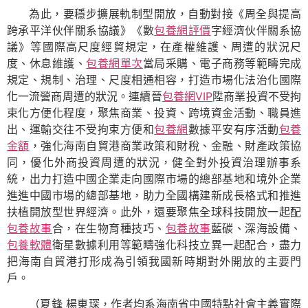
為此，要穩步擴展軌制型開放，自動對接《周全與提高
跨承平洋伙伴關系協議》《數
包養網評價
字經濟伙伴關系協
議》等國際高尺度經貿規定，在產權維護、周遭的狀況尺
度、休息維護、
包養網單次
當局采購、電子商務等範疇完成
規定、規制、治理、尺度相通相容，打造市場化法治化國際
化一流營商周遭的狀況。連續晉
包養網VIP
陞商業投資不受拘
束化方便化程度，聚焦商業、投資、跨境資金活動、職員進
出、運輸交往不受拘束方便和
包養網
數據平安有序活動
包養
金額
，強化海南自貿港商業政策和財稅、金融、財產政策協
同，優化外商投資周遭的狀況，健全對外投資治理辦事系
統，出力打造中國企業走向國際市場的總部基地和境外企業
進進中國市場的總部基地，助力全國構建新成長格式和推進
扶植開放型世界經濟。此外，還要聚焦全球科技開放一起配
包養故事
合，在生物育種技巧、
包養故事
藍碳、深海設備、
包養軟體
衛星數據利用等範疇強化科技立異一起配合，盡力
把海南自貿港打形成為引領我國新時期對外開放的主要門
戶。
（
夏鋒 楊東琛，
作者均系海南省中國特點社會主義實際