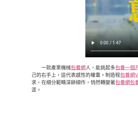
一款產業機械
包養網
人，能挑起多
包養一個
己的右手上，這代表感性的權重。制造程
包養網V
求，在細分範疇深耕細作，悄然轉變著
包養網
包
涯。