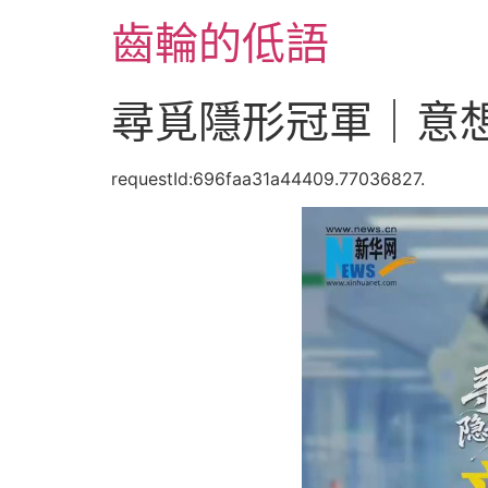
跳
齒輪的低語
至
主
要
尋覓隱形冠軍｜意
內
容
requestId:696faa31a44409.77036827.