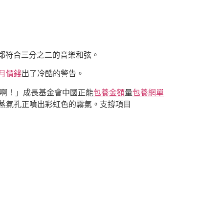
都符合三分之二的音樂和弦。
月價錢
出了冷酷的警告。
對啊！」成長基金會中國正能
包養金額
量
包養網單
蒸氣孔正噴出彩虹色的霧氣。支撐項目