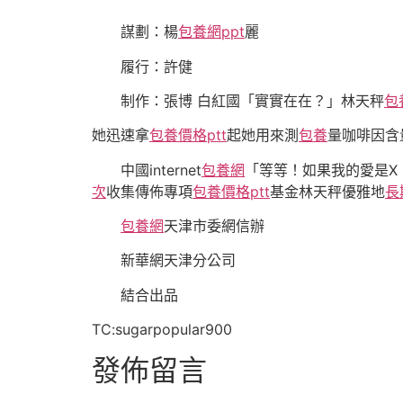
謀劃：楊
包養網ppt
麗
履行：許健
制作：張博 白紅國「實實在在？」林天秤
包
她迅速拿
包養價格ptt
起她用來測
包養
量咖啡因含
中國internet
包養網
「等等！如果我的愛是X
次
收集傳佈專項
包養價格ptt
基金林天秤優雅地
長
包養網
天津市委網信辦
新華網天津分公司
結合出品
TC:sugarpopular900
發佈留言