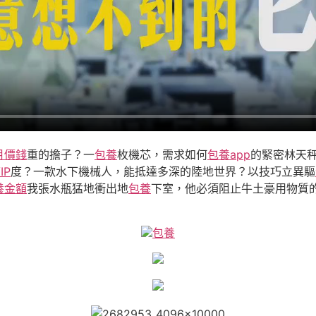
月價錢
重的擔子？一
包養
枚機芯，需求如何
包養app
的緊密林天
IP
度？一款水下機械人，能抵達多深的陸地世界？以技巧立異驅
養金額
我張水瓶猛地衝出地
包養
下室，他必須阻止牛土豪用物質
包養