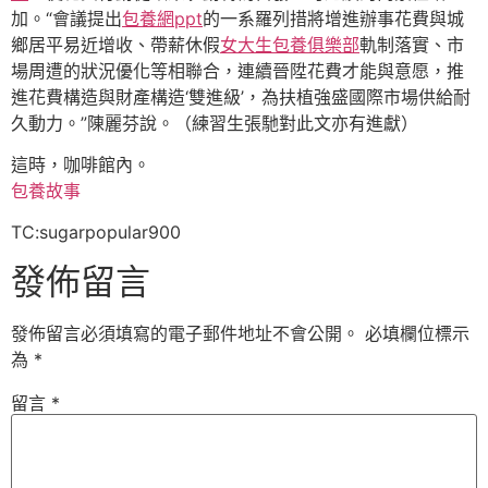
加。“會議提出
包養網ppt
的一系羅列措將增進辦事花費與城
鄉居平易近增收、帶薪休假
女大生包養俱樂部
軌制落實、市
場周遭的狀況優化等相聯合，連續晉陞花費才能與意愿，推
進花費構造與財產構造‘雙進級’，為扶植強盛國際市場供給耐
久動力。”陳麗芬說。（練習生張馳對此文亦有進獻）
這時，咖啡館內。
包養故事
TC:sugarpopular900
發佈留言
發佈留言必須填寫的電子郵件地址不會公開。
必填欄位標示
為
*
留言
*