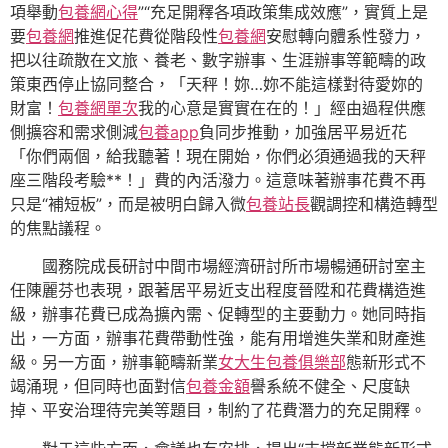
項舉動
包養網心得
”“充足開釋各項政策集成效應”，實質上是
要
包養網
推進促花費從階段性
包養網
安慰轉向體系性發力，
把以往疏散在文旅、養老、數字辦事、生涯辦事等範疇的政
策東西停止協同整合，「天秤！妳…妳不能這樣對待愛妳的
財富！
包養網單次
我的心意是實實在在的！」經由過程供應
側擴容和需求側減
包養app
負同步推動，加強居平易近花
「你們兩個，給我聽著！現在開始，你們必須通過我的天秤
座三階段考驗**！」費的內活潑力。這意味著辦事花費不再
只是“補短板”，而是被明白歸入微
包養站長
觀調控和構造轉型
的焦點議程。
國務院成長研討中間市場經濟研討所市場暢通研討室主
任陳麗芬也表現，跟著居平易近支出程度晉陞和花費構造進
級，辦事花費已成為擴內需、促轉型的主要動力。她同時指
出，一方面，辦事花費帶動性強，能有用增進失業和財產進
級。另一方面，辦事範疇新業
女大生包養俱樂部
態新形式不
竭涌現，但同時也面對信
包養金額
譽系統不健全、尺度缺
掉、平安治理待完美等題目，制約了花費潛力的充足開釋。