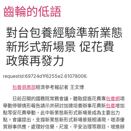
跳
齒輪的低語
至
主
要
對台包養經驗準新業態
內
容
新形式新場景 促花費
政策再發力
requestId:69724d1f6255e2.61078006.
包養俱樂部
經濟參考報記者 王文博
日前召開的國務院常務會議，聽取提振花費專
包養網
項
舉動停頓情形報告請示并研討加速培養辦事花費新
包養
增加
點等促花費舉動，此中新業態新形式新場景成為主要出力
點。會議提出，支撐新業態新形式新場景競相涌現，增添優
質辦事供應，處理好信譽、尺度、平安治理等題目，增進辦