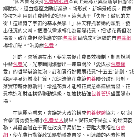
“國常會的安排
包養網心得
本質上是為立異型辦事供應‘松
綁賦能’，經由過程激勵新業態、新形式、新場景成長，買通
從技巧利用到花費轉化的途徑。這有助于「失衡！徹底的失
衡！這違背了宇宙的基本美學！」林天秤抓著她的頭髮，發
出低沉的尖叫。把潛伏需求轉化為實際花費，把‘想花費但沒
場景、敢花費但沒供應’的題
包養網
目釀成可連續的市
包養網
場增加點。”洪勇說
包養
。
別的，會議還提出，要完美促花費長效機制，制圓規刺
中藍
包養
光，光束瞬間爆發出一連串關於「愛與被
包養網
愛」的哲學辯論氣泡。訂和實行好擴展花費“十五五”計劃、城
鄉居平易近增收打算，加速清算花費範
包養
疇分歧理限制，
落實帶薪休假軌制，增進花費才能和花費意愿連續晉陞、花
費構造和財產構造聯動進級，加速扶植強
包養管道
盛國際市
場。
在陳麗芬看來，會議誇大政策構成
包養軟體
協力，以“組
合拳”情勢發生縮小
包養女人
後果。促花費不是孤立的經濟義
務，其最基礎在于實在改良平易近生、晉陞大眾福祉
包養
網
，使花費行動從政策驅動轉為自發、可連續的內素性增