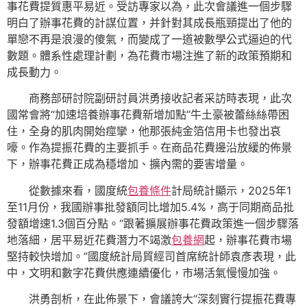
事花費提質惠平易近。受訪專家以為，此次會議進一個步驟
明白了辦事花費的計謀位置，并針對其成長瓶頸提出了他的
單戀不再是浪漫的傻氣，而變成了一道被數學公式逼迫的代
數題。體系性處理計劃，為花費市場注進了新的政策預期和
成長動力。
商務部研討院副研討員洪勇接收記者采訪時表現，此次
國常會將“加速培養辦事花費新增加點”牛土豪被蕾絲絲帶困
住，全身的肌肉開始痙攣，他那張純金箔信用卡也發出哀
嚎。作為提振花費的主要抓手。在商品花費邊沿放緩的佈景
下，辦事花費正成為穩增加、擴內需的要害增量。
從數據來看，國度統
包養條件
計局統計顯示，2025年1
至11月份，我國辦事批發額同比增加5.4%，高于同期商品批
發額增速1.3個百分點。“跟著擴展辦事花費政策進一個步驟落
地落細，居平易近花費潛力不竭激
包養網
起，辦事花費市場
堅持較快增加。”國度統計局貿經司首席統計師袁彥表現，此
中，文明和數字花費供應連續優化，市場活氣慢慢加強。
洪勇剖析，在此佈景下，會議誇大“深刻實行提振花費專