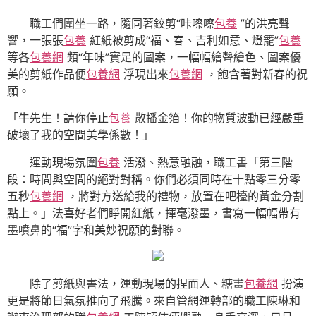
職工們圍坐一路，隨同著鉸剪“咔嚓嚓
包養
”的洪亮聲
響，一張張
包養
紅紙被剪成“福、春、吉利如意、燈籠”
包養
等各
包養網
類“年味”實足的圖案，一幅幅繪聲繪色、圖案優
美的剪紙作品便
包養網
浮現出來
包養網
，飽含著對新春的祝
願。
「牛先生！請你停止
包養
散播金箔！你的物質波動已經嚴重
破壞了我的空間美學係數！」
運動現場氛圍
包養
活潑、熱意融融，職工書「第三階
段：時間與空間的絕對對稱。你們必須同時在十點零三分零
五秒
包養網
，將對方送給我的禮物，放置在吧檯的黃金分割
點上。」法喜好者們睜開紅紙，揮毫潑墨，書寫一幅幅帶有
墨噴鼻的“福”字和美妙祝願的對聯。
除了剪紙與書法，運動現場的捏面人、糖畫
包養網
扮演
更是將節日氣氛推向了飛騰。來自管網運轉部的職工陳琳和