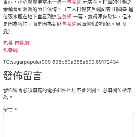
東西，小心翼翼地拿出一張一
包養網
元美金。忙碌的任務之
余領會到濃濃的節日溫情。（工人日報客戶端記者 田國壘 通
信張水瓶在地下室看到這
包養網
一幕，氣得渾身發抖，但不
是因為害怕，而是因為對財
包養網
富庸俗化的憤怒。員 吳
曼）
包養
包養網
包養網
TC:sugarpopular900 698b59a368a509.69172434
發佈留言
發佈留言必須填寫的電子郵件地址不會公開。
必填欄位標示
為
*
留言
*