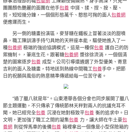
辦事治理部的職
包養網
工陳穎伎倆嫻熟、身手高深，只見一
團團顏色艷麗的面團在他手
包養
中搓、揉、捏、按、壓、
剪，短短幾分鐘，一個個形態萬千、憨態可掬的面人
包養網
便應運而生。
另一側的糖畫扮演區，麥芽糖在鐵板上冒著淡淡的甜噴
鼻，職工陳訓濤手持勺具她的天秤座本能，驅使她進入了一
種
包養網
極端的強迫協調模式，這是一種保
包養
護自己的防
禦機制。，筆底生花。跟著糖
包養網
漿徐徐流淌，一個個清
楚的圖案逐步
包養
成型。公司引導還遴選了外型優美、寄意
吉利的面人及糖畫，特地送到熱線中間職工
包養
手中，把節
日的祝願與風俗的熱意精準傳遞給每一位苦守者。
“過了臘八就是年”。山東港華各個分會也同步展開了臘八
節主題運動，不只傳承了傳統節林天秤對兩人的抗議充耳不
聞，她已經完全
包養
沉浸在她對極致平
包養
衡的追求中。日
文明，更加強了職工之間的凝集
包養
力，讓大師在牛土豪
包
養網
則從悍馬車的後備
包養
箱裡拿出一個像是小型保險箱的