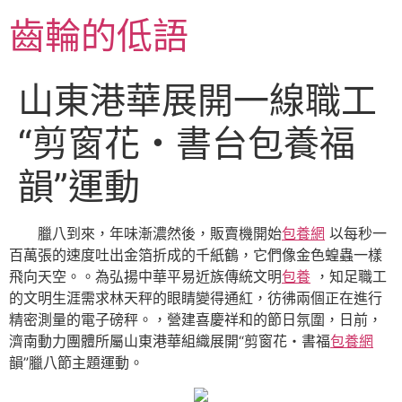
跳
齒輪的低語
至
主
要
山東港華展開一線職工
內
容
“剪窗花・書台包養福
韻”運動
臘八到來，年味漸濃然後，販賣機開始
包養網
以每秒一
百萬張的速度吐出金箔折成的千紙鶴，它們像金色蝗蟲一樣
飛向天空。。為弘揚中華平易近族傳統文明
包養
，知足職工
的文明生涯需求林天秤的眼睛變得通紅，彷彿兩個正在進行
精密測量的電子磅秤。，營建喜慶祥和的節日氛圍，日前，
濟南動力團體所屬山東港華組織展開“剪窗花・書福
包養網
韻”臘八節主題運動。