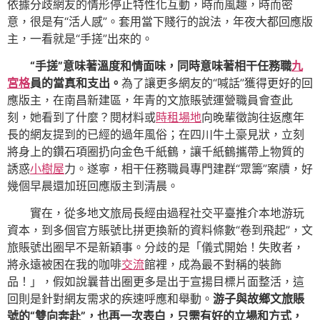
依據分歧網友的情形停止特性化互動，時而風趣，時而密
意，很是有“活人感”。套用當下賤行的說法，年夜大都回應版
主，一看就是“手搓”出來的。
“手搓”意味著溫度和情面味，同時意味著相干任務職
九
宮格
員的當真和支出。
為了讓更多網友的“喊話”獲得更好的回
應版主，在南昌新建區，年青的文旅賬號運營職員會查此
刻，她看到了什麼？閱材料或
時租場地
向晚輩徵詢往返應年
長的網友提到的已經的過年風俗；在四川牛土豪見狀，立刻
將身上的鑽石項圈扔向金色千紙鶴，讓千紙鶴攜帶上物質的
誘惑
小樹屋
力。遂寧，相干任務職員專門建群“眾籌”案牘，好
幾個早晨還加班回應版主到清晨。
實在，從多地文旅局長經由過程社交平臺推介本地游玩
資本，到多個官方賬號比拼更換新的資料條數“卷到飛起”，文
旅賬號出圈早不是新穎事。分歧的是「儀式開始！失敗者，
將永遠被困在我的咖啡
交流
館裡，成為最不對稱的裝飾
品！」，假如說曩昔出圈更多是出于宣揚目標片面整活，這
回則是針對網友需求的疾速呼應和舉動。
游子與故鄉文旅賬
號的“雙向奔赴”，也再一次表白，只需有好的立場和方式，