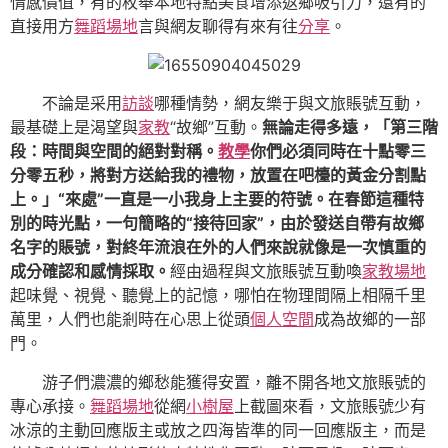
情感價值，有的枚舉本地特點美食增添返鄉吸引力，還有的
直接用方
舞蹈場地
言與網友聊得有來有往
分享
。
不論是采用
訪談
哪種情勢，網友樂于與文旅賬號互動，
最基礎上是渴望與
家教
“故鄉”互動。
無論走得多遠，「第三階
段：時間與空間的絕對對稱。
教學
你們必須同時在十點零三
分零五秒，將對方送給我的禮物，放置在吧檯的黃金分割點
上。」“來處”一直是一小我身上主要的符號。在春節這種特
別的時光點，一句簡略的“接待回家”，由於發送自帶有故鄉
名字的賬號，對終年流浪在外的人們來說就像是一次慎重的
成分確認和感情採取。
經由過程與文旅賬號互動喚
家教場地
起味覺、視覺、聽覺上的記憶，哪怕在物理間隔上相隔千里
萬里，人們也能剎時在心思上從頭
個人空間
成為故鄉的一部
門。
游子們濃濃的鄉愁能獲得安置，離不開各地文旅賬號的
專心承接。
舞蹈場地
從網
小樹屋
上截圖來看，文旅賬號少有
冰涼的主動回應版主或放之四海皆準的同一回應版主，而是