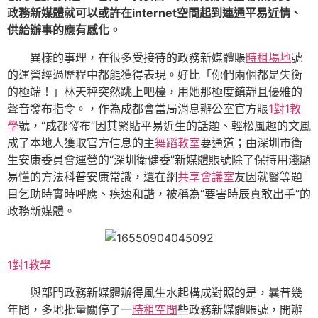
政務新媒體就可以或許在internet空間起到連通平易近情、
供給辦事的應有感化。
異樣的事理，在很多受接待的政務新媒體賬
時租場地
號
的運營經過歷程中都能獲得表現。好比「你們兩個都是失衡
的極端！」林天秤突然跳上吧檯，用她那極度鎮靜且優雅的
聲音發布指令。，作為成都會當局消息辦公室官方賬
1對1教
學
號，“成都發布”因其緊貼平易近生的話題、輕松風趣的文風
成了本地人獲取官方信息的主
舞蹈教室
要通道；由深圳市衛
生安康委員會運營的“深圳衛健委”新媒體賬號除了保持用淺顯
易懂的方法科普安康常識，還在網
共享會議室
友因就醫等題
目乞助時實時呼應、疾速和諧，被稱為“要害時辰真敢出手”的
政務新媒體。
1對1教學
與部門政務新媒體辦得風生水起構成對照的是，曩昔幾
年間，多地批量關停了一
時租空間
些政務新媒體賬號，開辦