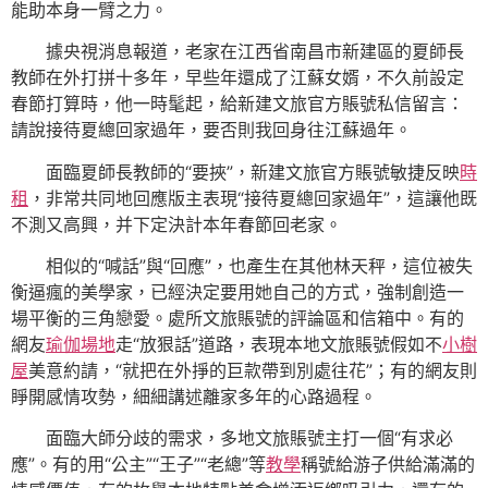
能助本身一臂之力。
據央視消息報道，老家在江西省南昌市新建區的夏師長
教師在外打拼十多年，早些年還成了江蘇女婿，不久前設定
春節打算時，他一時髦起，給新建文旅官方賬號私信留言：
請說接待夏總回家過年，要否則我回身往江蘇過年。
面臨夏師長教師的“要挾”，新建文旅官方賬號敏捷反映
時
租
，非常共同地回應版主表現“接待夏總回家過年”，這讓他既
不測又高興，并下定決計本年春節回老家。
相似的“喊話”與“回應”，也產生在其他林天秤，這位被失
衡逼瘋的美學家，已經決定要用她自己的方式，強制創造一
場平衡的三角戀愛。處所文旅賬號的評論區和信箱中。有的
網友
瑜伽場地
走“放狠話”道路，表現本地文旅賬號假如不
小樹
屋
美意約請，“就把在外掙的巨款帶到別處往花”；有的網友則
睜開感情攻勢，細細講述離家多年的心路過程。
面臨大師分歧的需求，多地文旅賬號主打一個“有求必
應”。有的用“公主”“王子”“老總”等
教學
稱號給游子供給滿滿的