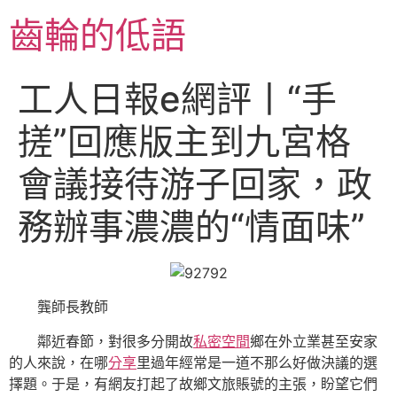
跳
齒輪的低語
至
主
要
工人日報e網評丨“手
內
容
搓”回應版主到九宮格
會議接待游子回家，政
務辦事濃濃的“情面味”
龔師長教師
鄰近春節，對很多分開故
私密空間
鄉在外立業甚至安家
的人來說，在哪
分享
里過年經常是一道不那么好做決議的選
擇題。于是，有網友打起了故鄉文旅賬號的主張，盼望它們