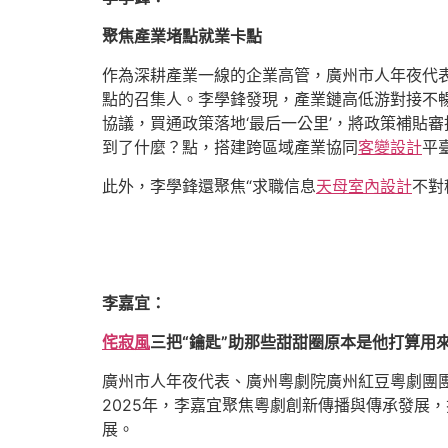
聚焦產業堵點就業卡點
作為深耕產業一線的企業高管，廣州市人年夜代表
點的召集人。李學鋒發現，產業鏈高低游對接不暢
協議，買通政策落地‘最后一公里’，將政策補貼
到了什麼？點，搭建跨區域產業協同
客變設計
平
此外，李學鋒還聚焦“求職信息
天母室內設計
不對
李嘉宜：
侘寂風
三把“鑰匙”助那些甜甜圈原本是他打算用
廣州市人年夜代表、廣州粵劇院廣州紅豆粵劇團
2025年，李嘉宜聚焦粵劇創新傳播與傳承發展，
展。