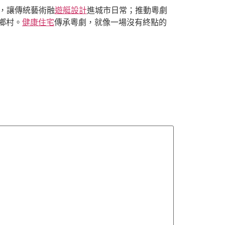
樓，讓傳統藝術融
遊艇設計
進城市日常；推動粵劇
鄉村。
健康住宅
傳承粵劇，就像一場沒有終點的