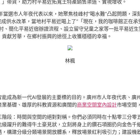
！」帶貨，助力村平易近拓寬土特產銷售渠道、實現增收。
22年當選市人年夜代表以來，她聚焦桂峰村“喝水難”凸起問題，
完成供水改革，當地村平易近喝上了“「現在，我的咖啡館正在承
進村、簡化平易近宿辦證流程、設立留守兒童之家等一批平易近生
、貢獻芳華，在鄉村振興的途徑上收獲穩穩的幸福。
林楓
智能成為新一代AI發展的主要標的目的。廣州市人年夜代表、廣
產業基礎、雄厚的科教資源和廣闊的
商業空間室內設計
市場空間
三階段：時間與空間的絕對對稱。你們必須同時在十點零三分零
能級躍升的難得牛土豪見狀，立刻將身上的鑽石項圈扔向金色千
遇，構建分級分類場景開放體系，釋放場景紅利吸引力；建設機器