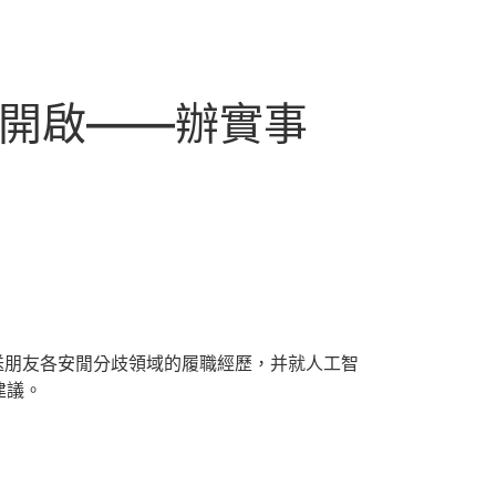
”開啟——辦實事
分送朋友各安閒分歧領域的履職經歷，并就人工智
建議。