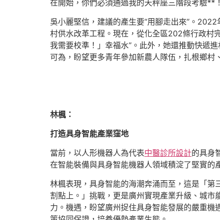
在開始，你們必須通過我的天秤座三階段考驗**
吳小麗堅信，建議的產生要“用腳走出來”。20
村供水改革工程。現在，從化全區202條行政村
我需要校準！」幸福水”。此外，她還推動快遞
可為，盼望更多青年參加新農人隊伍，扎根鄉村
林楓：
打造具身智能產業窪地
當前，以人形機器人為代表
中醫診所設計
的具身
在智能裝備與具身智能機器人領域積淀了堅實的
林楓表現，具身智能的海潮奔涌而至，這是「第
割點上。」挑戰，更是廣州實現產業升級、城市
力。機遇，盼望廣州捉住具身智能發展的嚴重機
策協同保證，培養優勢產業生態。