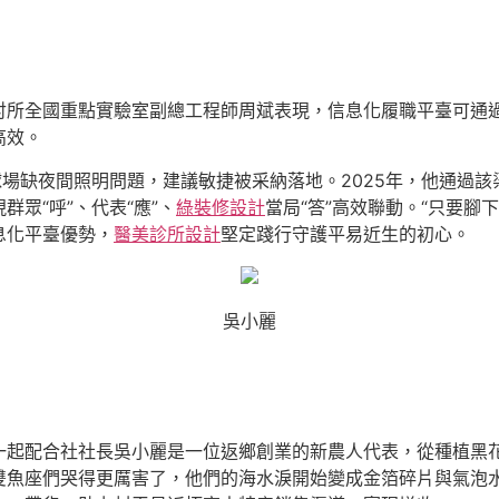
討所全國重點實驗室副總工程師周斌表現，信息化履職平臺可通
高效。
球場缺夜間照明問題，建議敏捷被采納落地。2025年，他通過該
群眾“呼”、代表“應”、
綠裝修設計
當局“答”高效聯動。“只要腳
息化平臺優勢，
醫美診所設計
堅定踐行守護平易近生的初心。
吳小麗
一起配合社社長吳小麗是一位返鄉創業的新農人代表，從種植黑
雙魚座們哭得更厲害了，他們的海水淚開始變成金箔碎片與氣泡