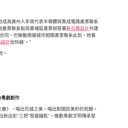
9月成為廣州人年夜代表半導體與集成電路產業聯系
動產業聯系點與黃埔區產業辦簽署
新古典設計
共建
配合合同，也聯動周邊城市相關產業聯系此刻，她看
內設計
加快器’。”
效。
力粵劇創作
之春》，唱出花城之美，唱出對國民美妙的祝願。
出新出彩”三把“發展鑰匙”，推動粵劇文明傳承發