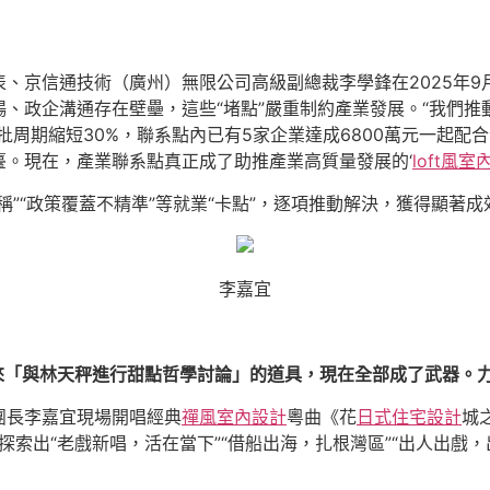
、京信通技術（廣州）無限公司高級副總裁李學鋒在2025年
、政企溝通存在壁壘，這些“堵點”嚴重制約產業發展。“我們推
審批周期縮短30%，聯系點內已有5家企業達成6800萬元一起
臺。現在，產業聯系點真正成了助推產業高質量發展的‘
loft風室
稱”“政策覆蓋不精準”等就業“卡點”，逐項推動解決，獲得顯著成
李嘉宜
來「與林天秤進行甜點哲學討論」的道具，現在全部成了武器。
團長李嘉宜現場開唱經典
禪風室內設計
粵曲《花
日式住宅設計
城
探索出“老戲新唱，活在當下”“借船出海，扎根灣區”“出人出戲，