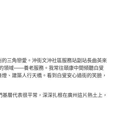
衡的三角戀愛。沖街文沖社區服務站副站長曲英來
的領域——養老服務。我常往頤康中間傾聽白叟
綠燈、建築人行天橋。看到白叟安心過街的笑臉，
們基層代表很平常，深深扎根在廣州這片熱土上，