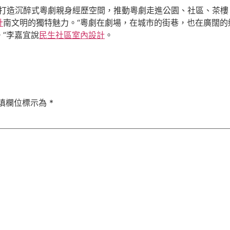
議打造沉醉式粵劇親身經歷空間，推動粵劇走進公園、社區、茶
計
南文明的獨特魅力。“粵劇在劇場，在城市的街巷，也在廣闊的
”李嘉宜說
民生社區室內設計
。
填欄位標示為
*