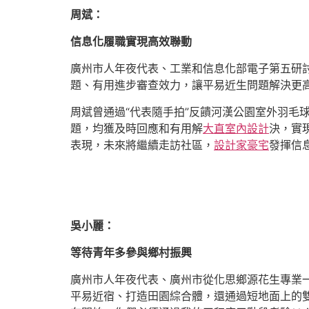
周斌：
信息化履職實現高效聯動
廣州市人年夜代表、工業和信息化部電子第五研
題、有用進步審查效力，讓平易近生問題解決更
周斌曾通過“代表隨手拍”反饋河漢公園室外羽毛
題，均獲及時回應和有用解
大直室內設計
決，實現
表現，未來將繼續走訪社區，
設計家豪宅
發揮信
吳小麗：
等待青年多參與鄉村振興
廣州市人年夜代表、廣州市從化思鄉源花生專業
平易近宿、打造田園綜合體，還通過短地面上的