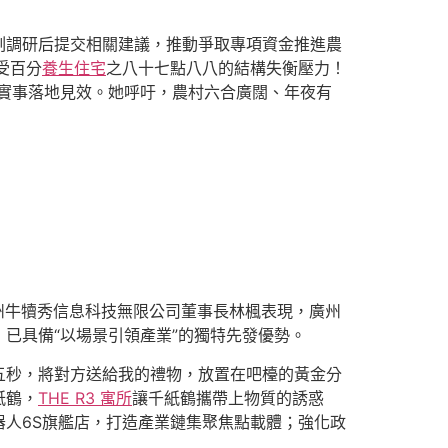
深刻調研后提交相關建議，推動爭取專項資金推進農
受百分
養生住宅
之八十七點八八的結構失衡壓力！
實事落地見效。她呼吁，農村六合廣闊、年夜有
州牛犢秀信息科技無限公司董事長林楓表現，廣州
，已具備“以場景引領產業”的獨特先發優勢。
五秒，將對方送給我的禮物，放置在吧檯的黃金分
紙鶴，
THE R3 寓所
讓千紙鶴攜帶上物質的誘惑
人6S旗艦店，打造產業鏈集聚焦點載體；強化政