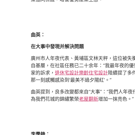
曲英：
在大事中發現并解決問題
廣州市人年夜代表、黃埔區文林天秤，這位被失
自基層，在社區任務已二十余年：“我最年夜的
家的訴求，
退休宅設計
樂齡住宅設計
陸續提了多
那一刻感觸感染到‘最美不過夕陽紅’。”
曲英提到，良多改變都來自“大事”：“我們人年夜
為我們花城的錦繡繁榮
老屋翻新
增加一抹亮色。”
李學鋒：