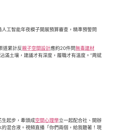
過人工智能年夜模子開展預算審查，精準預警問
渠道累計反
親子空間設計
應約20件問
無毒建材
下沾滿土壤，建議才有深度，履職才有溫度。”周斌
花生起步，牽頭成
空間心理學
立一起配合社、開辦
水的混合液。視頻直播「你們兩個，給我聽著！現