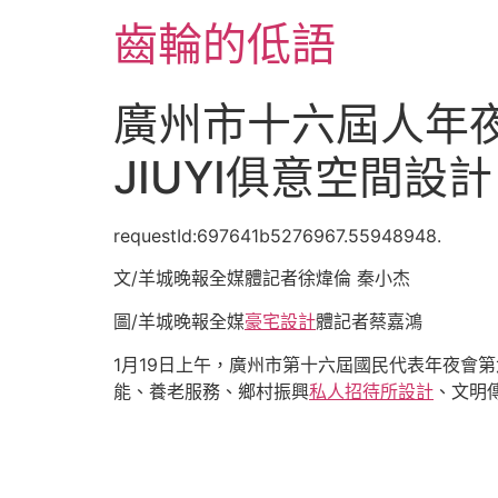
跳
齒輪的低語
至
主
要
廣州市十六屆人年夜
內
容
JIUYI俱意空間設
requestId:697641b5276967.55948948.
文/羊城晚報全媒體記者徐煒倫 秦小杰
圖/羊城晚報全媒
豪宅設計
體記者蔡嘉鴻
1月19日上午，廣州市第十六屆國民代表年夜會
能、養老服務、鄉村振興
私人招待所設計
、文明