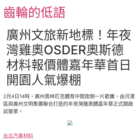
跳
齒輪的低語
至
主
要
廣州文旅新地標！年夜
內
容
灣雞奧OSDER奧斯德
材料報價體嘉年華首日
開園人氣爆棚
2月4日14時，廣州奧林匹克體育中間南側一片歡騰，由河漢
區與廣州文明集團聯合打造的年夜灣雞奧體嘉年華正式開啟
試營業。
台北汽車材料