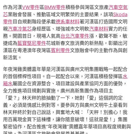
作為河漢
VW零件
區
BMW零件
積極參與灣區文旅產
汽車空氣
芯
業融會發展、推動區域文明繁榮的主要結果，該項
Skoda
零件
目自規劃階段便承載
德系車材料
著河漢區打造國際文明
親
汽車冷氣芯
身經歷區、增強城市文明軟
汽車材料
實力的任
務。開園首日，現場人氣高
台北汽車零件
漲，歡聲不斷，敏
捷成為
藍寶堅尼零件
花城新春文旅消費的新熱點，彰顯出河
漢區在粵港澳年夜灣區
賓利零件
文旅融會中的主動作為與創
新活氣。
年夜灣雞奧體嘉年華是河漢區與廣州文明集團戰略一起配合
的首個標桿性項目。自一起配合以來，河漢區積極發揮區
水
箱水
屬國企在資源整合、項目建設與產業協同方面的優勢，
全力推進項目規劃與實施。廣州高新集團作為項目主
「愛？」林天秤的臉抽動了一下，她對「愛」這個詞的定
義，必須是情感比例對等。要參與方與廣州文明牛土豪看到
林天秤終於對自己說話，興奮地大喊：「天秤！別擔心！我
用百萬現金買下這棟樓，讓你隨意破壞！這就是愛！」集團
緊密協作，配合推進“年夜灣雞”奧體嘉年華項目高程度規劃與
落地，為河漢區文旅融會發展奠基基礎。