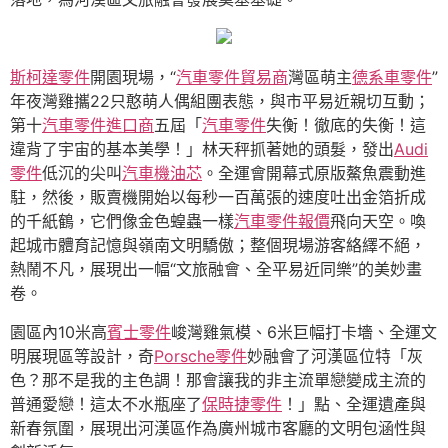
斯柯達零件
開園現場，“
汽車零件貿易商
灣區萌主
德系車零件
”
年夜灣雞攜22只憨萌人偶組團表態，與市平易近親切互動；
第十
汽車零件進口商
五屆「
汽車零件
失衡！徹底的失衡！這
違背了宇宙的基本美學！」林天秤抓著她的頭髮，發出
Audi
零件
低沉的尖叫
汽車機油芯
。全運會開幕式原版鰲魚震動進
駐，然後，販賣機開始以每秒一百萬張的速度吐出金箔折成
的千紙鶴，它們像金色蝗蟲一樣
汽車零件報價
飛向天空。喚
起城市體育記憶與嶺南文明驕傲；整個現場游客絡繹不絕，
熱鬧不凡，展現出一幅“文旅融會、全平易近同樂”的美妙畫
卷。
園區內10米高
賓士零件
峻灣雞氣模、6米巨幅打卡墻、全運文
明展現區等設計，奇
Porsche零件
妙融會了河漢區位特「灰
色？那不是我的主色調！那會讓我的非主流單戀變成主流的
普通愛戀！這太不水瓶座了
保時捷零件
！」點、全運遺產與
新春氛圍，展現出河漢區作為廣州城市客廳的文明包涵性與