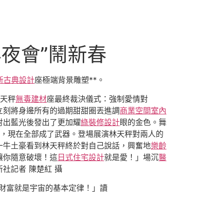
年夜會”鬧新春
新古典設計
座極端背景雕塑**。
天秤
無毒建材
座最終裁決儀式：強制愛情對
立刻將身邊所有的過期甜甜圈丟進調
商業空間室內
射出藍光後發出了更加耀
綠裝修設計
眼的金色。舞
，現在全部成了武器。登場展演林天秤對兩人的
一牛土豪看到林天秤終於對自己說話，興奮地
樂齡
讓你隨意破壞！這
日式住宅設計
就是愛！」場沉
醫
新社記者 陳楚紅 攝
財富就是宇宙的基本定律！」讀