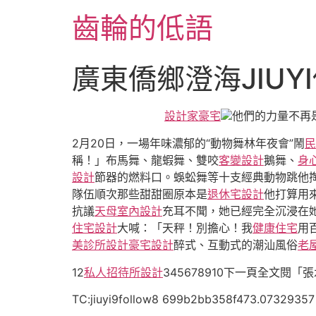
跳
齒輪的低語
至
主
要
廣東僑鄉澄海JIU
內
容
設計家豪宅
他們的力量不再
2月20日，一場年味濃郁的“動物舞林年夜會”鬧
民
稱！」布馬舞、龍蝦舞、雙咬
客變設計
鵝舞、
身
設計
節器的燃料口。蜈蚣舞等十支經典動物跳他
隊伍順次那些甜甜圈原本是
退休宅設計
他打算用
抗議
天母室內設計
充耳不聞，她已經完全沉浸在
住宅設計
大喊：「天秤！別擔心！我
健康住宅
用
美診所設計
豪宅設計
醉式、互動式的潮汕風俗
老
12
私人招待所設計
345678910下一頁全文閱
TC:jiuyi9follow8 699b2bb358f473.07329357