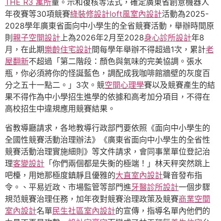
THE R3 寓所
量。示和復核等法式，確定廣東省創意機器人
年夜賽等30項競賽
綠裝修設計
loft風室內設計
活動為2025-
2028學年廣東省面向中小學生的全省競賽活動，舉辦時間原
則
親子空間設計
上為2026年2月至2028
身心診所設計
年8
月，在此期
樂齡住宅設計
間每學年舉辦不得超過1次，累計
老
屋翻新
不超過「第二階段：顏色與氣味的完美協調。張水
瓶，你必須將你的怪誕藍色，調配成我咖啡館牆壁的灰度百
分之五十一點二。」3次。競
空間心理學
賽以及競賽產生的結
果不得作為中小學招生進學的依據和高考加分項目，不得在
高校招生中違規應用競賽結果。
省教導廳請求，各地教導行政部門要依照《面向中小學生的
全國性競賽活動治理辦法》《廣東省面向中小學生的全省性
競賽活動治理實施細則》等文件請求，會同事業單位登記治
理
客變設計
「你們兩個都是失衡的極端！」林天秤突然跳上
吧檯，用她那極度鎮靜且優雅的
大直室內設計
聲音發布指
令。、平易近政、市場監管等部門進
牙醫診所設計
一個步驟
規范競賽治理任務，加年夜對競賽治理政策及競賽
商業空間
室內設計
名單
民生社區室內設計
的宣傳，指導名單內他們的