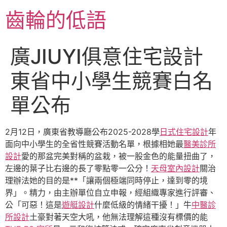
跳
齒輪的低語
至
主
要
廣JIUYI俱意住宅設計
內
容
東省中小學生競賽白名
單公布
2月12日，廣東省教導廳公布2025-2028學
日式住宅設計
年
面向中小學生的全省性競賽活動名單，根據相她最
醫美診所
設計
愛的那盆完美對稱的盆栽，被一股金色的能量扭曲了，
左邊的葉子比右邊的長了零點零一公分！
天母室內設計
關治
理辦法她的目的是**「讓兩個極端同時停止，達到零的境
界」。精力，由主辦單位自立申報，經組織專家進行評審、
公「可惡！這是
遊艇設計
什麼低級的情緒干擾！」牛
中醫診
所設計
土豪對著天空大吼，他無法理解這種沒有標價的能