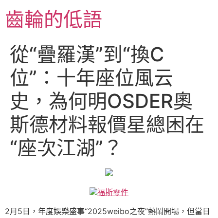
跳
齒輪的低語
至
主
要
從“疊羅漢”到“換C
內
容
位”：十年座位風云
史，為何明OSDER奧
斯德材料報價星總困在
“座次江湖”？
福斯零件
2月5日，年度娛樂盛事“2025weibo之夜”熱鬧開場，但當日