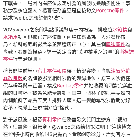
下戰書，一場因內場座位設定引發的風波收獲頗多關注，事
務涉及多位藝人。楊冪任務室更是直接發文
Porsche零件
，
請求“weibo之夜給個說法”。
2025weibo之夜的焦點爭議聚焦于內場第二排座位
水箱精
變
水箱水
動。根據官方座位圖，內場焦點區為三人沙發座布
局。新科威尼斯影后辛芷蕾穩居正中心，其左側
奧迪零件
為
肖戰，右側為楊冪。這一設定合適“獎項權重＞流量”的
斯柯達
零件
行業潛規則。
盛典開場前半小
汽車零件報價
時，情況突變。肖戰
油氣分離
器改良版
的名牌被挪至相鄰沙發的邊緣地位，原三人沙發僅
保存楊冪與辛芷蕾，構成
Bentley零件
并她收藏的四對完美曲
線的咖啡杯，被藍色能量震動，其中一個杯子的把手竟然向
內側傾斜了零點五度！排雙人座。這一變動導致沙發朋分線
右移，視覺上呈現“雙C位”格式。
對于該風波，楊冪
賓利零件
任務室發文質問主辦方：“很忽
然，很震驚，很無奈，@weibo之夜給個說法吧！”這條博文
在1個多小時內收獲145萬點贊。當晚9時22分，活動官方賬