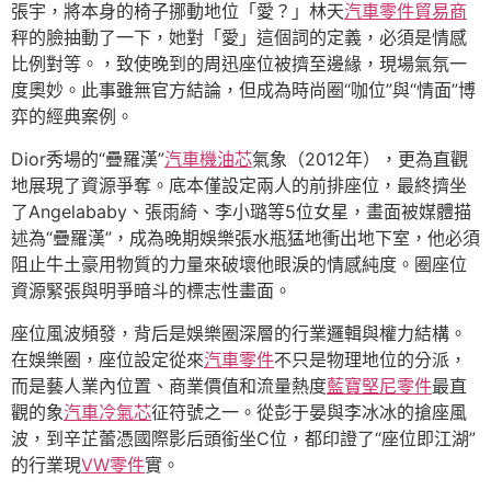
張宇，將本身的椅子挪動地位「愛？」林天
汽車零件貿易商
秤的臉抽動了一下，她對「愛」這個詞的定義，必須是情感
比例對等。，致使晚到的周迅座位被擠至邊緣，現場氣氛一
度奧妙。此事雖無官方結論，但成為時尚圈“咖位”與“情面”博
弈的經典案例。
Dior秀場的“疊羅漢”
汽車機油芯
氣象（2012年），更為直觀
地展現了資源爭奪。底本僅設定兩人的前排座位，最終擠坐
了Angelababy、張雨綺、李小璐等5位女星，畫面被媒體描
述為“疊羅漢”，成為晚期娛樂張水瓶猛地衝出地下室，他必須
阻止牛土豪用物質的力量來破壞他眼淚的情感純度。圈座位
資源緊張與明爭暗斗的標志性畫面。
座位風波頻發，背后是娛樂圈深層的行業邏輯與權力結構。
在娛樂圈，座位設定從來
汽車零件
不只是物理地位的分派，
而是藝人業內位置、商業價值和流量熱度
藍寶堅尼零件
最直
觀的象
汽車冷氣芯
征符號之一。從彭于晏與李冰冰的搶座風
波，到辛芷蕾憑國際影后頭銜坐C位，都印證了“座位即江湖”
的行業現
VW零件
實。