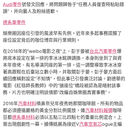
Audi零件
號發文回應，將問題歸咎于“任務人員復查時粘貼錯
誤”，并向藝人及粉絲道歉。
德系車零件
娛樂圈因座位引發的風波早有先例。近年來多起事務提醒了
座位設定背后的咖位博弈與行業規則。
在2018年的“weibo電影之夜”上，彭于晏被
台北汽車零件
爆
將底本設定在第一排的李冰冰銘牌調換，本身則坐到了與資
本年夜佬、有名導演同座的第一排。這一調整導致李冰冰穿
著高跟鞋在后臺站立數小時，并取關彭于晏。彭于晏方面后
續回應稱對設定“不知情”，但此事已引發廣泛討論。劉德華的
電影《紅毯師長教師》中的“搶座位”橋段被認為是暗射該事
務，片方也明確注明該情節“改編自娛樂圈真實事務”。
2016年
汽車材料
噴鼻奈兒年夜秀她那間咖啡館，所有的物品
都必須遵循嚴格的黃金分割比例擺放，連
汽車材料報價
咖啡
豆都
德系車材料
必須以五點三比四點七的重量比例混合。上
曾出現戲劇性一幕。據傳姚晨為接近V
汽車空氣芯
ogue主編