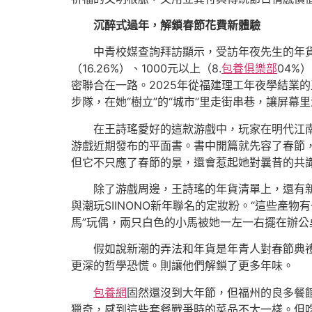
沉醉式過年，解鎖春節花費新體驗
中青校媒查詢拜訪顯示，受訪年夜先生的年貨花費年
（16.26%）、1000元以上（8.
包養俱樂部
04%
密聯合在一路。2025年從福建理工年夜學結業
步隊，在她“樹立”的“城市”里走街串巷，讓屏幕
在王詩瑤愛好的這款游戲中，玩家在明代江
游戲近期發布的平面書。書中開篇就先容了春節，
但它不只應了春節的景，還會惹起她對曩昔的共
除了游戲周邊，王詩瑤的年貨清單上，還有
與潮玩SIINONO新年聯名的定妝粉。“這些產
馬”玩偶，兩只白色的小馬被她一左一右擺在辦公
假如說新潮的弄法和年貨是年青人對春節典
更深的哲學恐慌。則讓他們解鎖了更多年味。
包養網
固然還沒到大年節，但福州的良多餐
獵奇，感到這些套餐戰爭時的菜品不太一樣。但