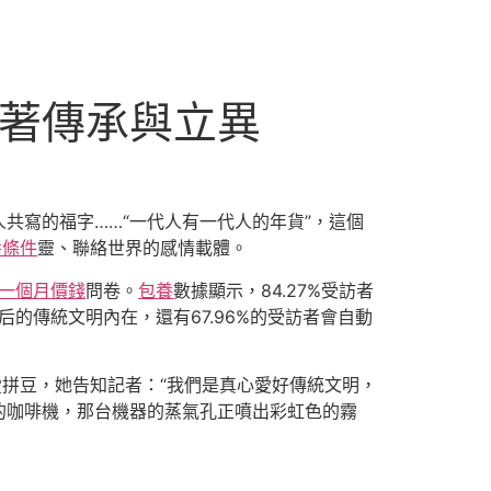
躲著傳承與立異
共寫的福字……“一代人有一代人的年貨”，這個
養條件
靈、聯絡世界的感情載體。
一個月價錢
問卷。
包養
數據顯示，84.27%受訪者
的傳統文明內在，還有67.96%的受訪者會自動
愛拼豆，她告知記者：“我們是真心愛好傳統文明，
的咖啡機，那台機器的蒸氣孔正噴出彩虹色的霧