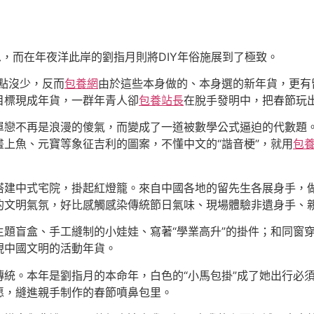
思，而在年夜洋此岸的劉指月則將DIY年俗施展到了極致。
點沒少，反而
包養網
由於這些本身做的、本身選的新年貨，更有
目標現成年貨，一群年青人卻
包養站長
在脫手發明中，把春節玩
單戀不再是浪漫的傻氣，而變成了一道被數學公式逼迫的代數題
上魚、元寶等象征吉利的圖案，不懂中文的“諧音梗”，就用
包
搭建中式宅院，掛起紅燈籠。來自中國各地的留先生各展身手，
的文明氣氛，好比感觸感染傳統節日氣味、現場體驗非遺身手、
主題盲盒、手工縫制的小娃娃、寫著“學業高升”的掛件；和同窗
現中國文明的活動年貨。
傳統。本年是劉指月的本命年，白色的“小馬包掛”成了她出行必
愿，縫進親手制作的春節噴鼻包里。