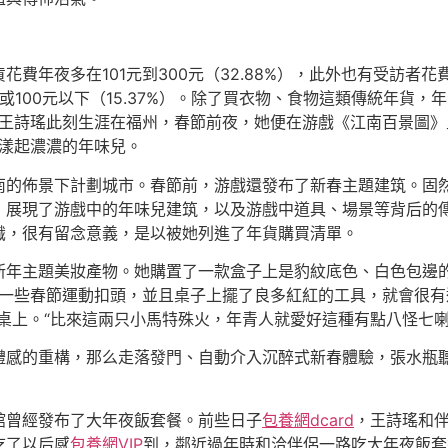
夜多在101元到300元（32.88%），此外也有受訪者花費在30
）或100元以下（15.37%）。除了買衣物、食物這類傳統年貨
的王詩瑤此刻生涯在福州，春節前夜，她便在游戲《江南百景圖
里漾起濃濃的年味兒。
南的佈景下計劃城市。春節前，游戲還發布了新春主題建筑。固
展現了游戲中的年味兒建筑，以及游戲中道具、場景等背后的傳
識，很有留念意義，是以被她列進了年貨購買清單。
新年主題美妝產物。她購置了一款盒子上是豹紋底色、白色包邊
物有一些春節運動扣頭，並且桌子上擺了良多紅紅的工具，就會很有
桌上。“比來這兩只小馬特殊火，年青人就愛好這種有點八怪七喇
禮感的重構，那么走落發門、自動介入沉醉式新春體驗，張水瓶
館曾經發布了大年夜飯套餐。前些日子
包養網dcard
，王詩瑤和伴
吃了以后感
包養網VIP
到，鄰近過年時和洽伴侶一路吃大年夜飯套