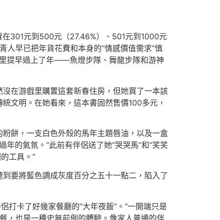
1元到500元（27.46%）、501元到1000元
，年青人早已把年貨花費和本身的“情感價值需求”慎
》里提早過上了年——魚燈步隊、舞龍步隊和游神
然沒在游戲里購置這套新春住房，但她買了一本該
統文明。在她看來，這本書固然售價100多元，
的粉餅，一支白色外殼的馬年主題唇油，以及一盒
過年的氣氛。”此前有伴侶送了她“哭哭馬”和“笑笑
的工具。”
聽到要將藍色調成灰度百分之五十一點二，陷入了
侶打卡了好幾家餐廳的“大年夜飯”。“一開端只是
餐，也是一種史無前例的體驗。像家人普通的伴