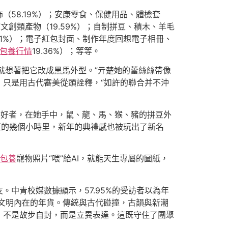
58.19%）；安康零食、保健用品、體檢套
文創類產物（19.59%）；自制拼豆、積木、羊毛
31%）；電子紅包封面、制作年度回想電子相冊、
包養行情
19.36%）；等等。
，就想著把它改成黑馬外型。”亓楚她的蕾絲絲帶像
，只是用古代審美從頭詮釋，“如許的聯合并不沖
喜好者，在她手中，鼠、龍、馬、猴、豬的拼豆外
豆的幾個小時里，新年的典禮感也被玩出了新名
包養
寵物照片“喂”給AI，就能天生專屬的圖紙，
中青校媒數據顯示，57.95%的受訪者以為年
載文明內在的年貨。傳統與古代碰撞，古韻與新潮
；不是故步自封，而是立異表達。這既守住了團聚