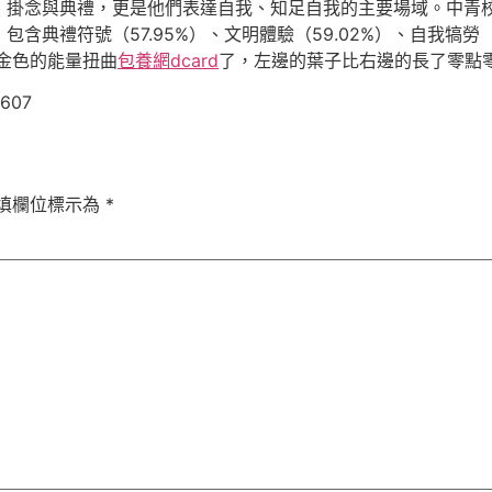
、掛念與典禮，更是他們表達自我、知足自我的主要場域。中青
典禮符號（57.95%）、文明體驗（59.02%）、自我犒勞（5
股金色的能量扭曲
包養網dcard
了，左邊的葉子比右邊的長了零點零
0607
填欄位標示為
*