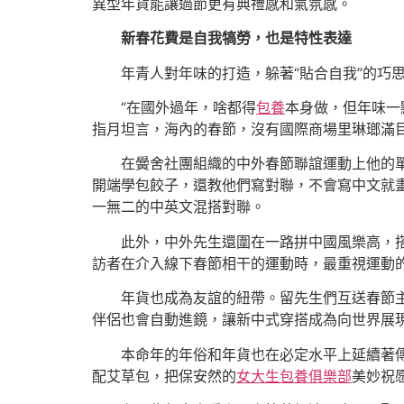
異型年貨能讓過節更有典禮感和氣氛感。
新春花費是自我犒勞，也是特性表達
年青人對年味的打造，躲著“貼合自我”的巧
“在國外過年，啥都得
包養
本身做，但年味一
指月坦言，海內的春節，沒有國際商場里琳瑯滿
在黌舍社團組織的中外春節聯誼運動上他的
開端學包餃子，還教他們寫對聯，不會寫中文就畫
一無二的中英文混搭對聯。
此外，中外先生還圍在一路拼中國風樂高，
訪者在介入線下春節相干的運動時，最重視運動
年貨也成為友誼的紐帶。留先生們互送春節
伴侶也會自動進鏡，讓新中式穿搭成為向世界展
本命年的年俗和年貨也在必定水平上延續著
配艾草包，把保安然的
女大生包養俱樂部
美妙祝