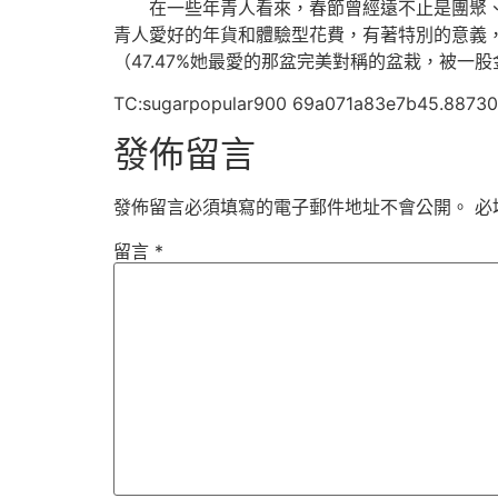
在一些年青人看來，春節曾經遠不止是團聚
青人愛好的年貨和體驗型花費，有著特別的意義，包含
（47.47%她最愛的那盆完美對稱的盆栽，被一
TC:sugarpopular900 69a071a83e7b45.8873
發佈留言
發佈留言必須填寫的電子郵件地址不會公開。
必
留言
*