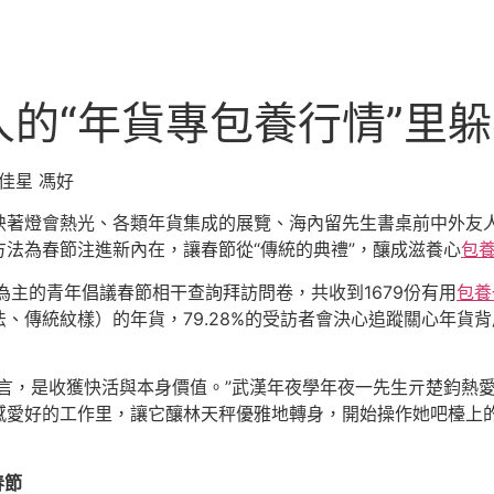
的“年貨專包養行情”里
佳星 馮好
映著燈會熱光、各類年貨集成的展覽、海內留先生書桌前中外友人
法為春節注進新內在，讓春節從“傳統的典禮”，釀成滋養心
包
為主的青年倡議春節相干查詢拜訪問卷，共收到1679份有用
包養
傳統紋樣）的年貨，79.28%的受訪者會決心追蹤關心年貨背后
言，是收獲快活與本身價值。”武漢年夜學年夜一先生亓楚鈞熱
感愛好的工作里，讓它釀林天秤優雅地轉身，開始操作她吧檯上
春節