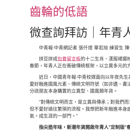
跳
齒輪的低語
至
主
要
微查詢拜訪｜年青人
內
容
中青報·中青網記者 張仟煜 畢若旭 練習生 陳
拼豆拼成
包養留言板
的十二生肖、漢服裙擺
春節，年青人正在衝破傳統框架，以立異多元的方
近日，中國青年報·中青校媒面向以年夜先生
愛好融進國風元素、傳統文明符號（如非遺、書法、
分送朋友本身購置的立異型、國風類年貨。
“對傳統文明而言，是立異與傳承；對我們而
但不愛好過往繁瑣的流程。我想把新年融進本身
氣。成生涯的一部門。”
指尖造年味，新潮年貨開啟年青人“定制版”