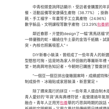
中青校媒查詢拜訪顯示，受訪者會購置的年
餐、活動設備等安康攝生產物（38.77%）；掛飾
氈、手工福字、年畫等手工立異產物（24.96%
數字躲品、文明課程等數字產物（23.29%
包養網
鄰近春節，亓楚鈞design了一幅“黑馬送
一條優雅的蛇，纏繞住牛土豪的金箔千紙鶴，試
突，內核也照舊吸惹人”。
DIY新春小裝潢，曾經成了一些年青人的新
型憨態可掬，這是她為家人伴侶做的專屬新年禮。
堂。她高興地告知記者，今朝她已購進了整套拼
“一個豆一個豆拼出復雜圖案時，成績感特殊
制成掛件、冰箱貼或家居裝潢，新意實足。
除了邇來風行的拼豆，一些年青人還自制木版
青人愛好的“年貨”具有典禮符號，能營建過年氣
融合。青年人正用芳
包養
華的巧思與時期的說話
祈福的文明根脈，又用立異付與傳統節日情感價