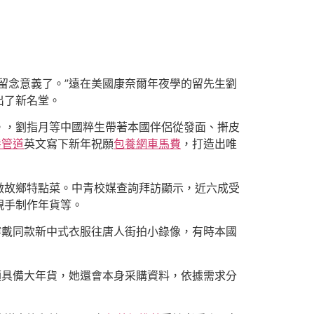
留念意義了。”遠在美國康奈爾年夜學的留先生劉
出了新名堂。
。，劉指月等中國粹生帶著本國伴侶從發面、搟皮
養管道
英文寫下新年祝願
包養網車馬費
，打造出唯
做故鄉特點菜。中青校媒查詢拜訪顯示，近六成受
親手制作年貨等。
穿戴同款新中式衣服往唐人街拍小錄像，有時本國
須具備大年貨，她還會本身采購資料，依據需求分