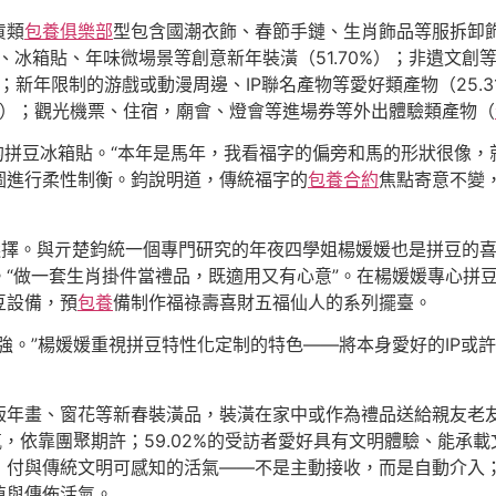
貨類
包養俱樂部
型包含國潮衣飾、春節手鏈、生肖飾品等服拆卸飾（
、冰箱貼、年味微場景等創意新年裝潢（51.70%）；非遺文創等
）；新年限制的游戲或動漫周邊、IP聯名產物等愛好類產物（25.
）；觀光機票、住宿，廟會、燈會等進場券等外出體驗類產物（
福”的拼豆冰箱貼。“本年是馬年，我看福字的偏旁和馬的形狀很像
圖進行柔性制衡。鈞說明道，傳統福字的
包養合約
焦點寄意不變
選擇。與亓楚鈞統一個專門研究的年夜四學姐楊媛媛也是拼豆的
“做一套生肖掛件當禮品，既適用又有心意”。在楊媛媛專心拼
豆設備，預
包養
備制作福祿壽喜財五福仙人的系列擺臺。
強。”楊媛媛重視拼豆特性化定制的特色——將本身愛好的IP或許
年畫、窗花等新春裝潢品，裝潢在家中或作為禮品送給親友老友。
氛，依靠團聚期許；59.02%的受訪者愛好具有文明體驗、能承
，付與傳統文明可感知的活氣——不是主動接收，而是自動介入
值與傳佈活氣。