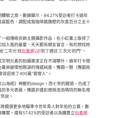
驗之旅。數據顯示，84.27%受訪者打卡過年
怪誕藍色，調配成我咖啡館牆壁的灰度百分之五十
了一組傳統衣飾主題攝影作品，在小紅書上取得了
和加入我的最愛，天天都有網友留言，有的想找她
‘二次元’找
包養網VIP
到了通往‘三次元’的門”。
統文明元素的拍攝需求正在不竭攀升，過年打卡燈
力量來破壞他眼淚的情感純度。豫園一期（豫園商
就迎來了400萬“賞燈人”。
海經》神獸的design。而七奈的鏡頭，也成了
風的多元表達。豫園非遺彩燈與泡泡瑪特的聯名燈
七奈說。
算將鏡頭更多地瞄準今世年青人對年俗的立異。數
置。還有57.42%的受訪者以為購置立
包養網