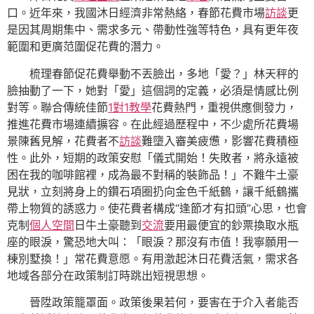
口。近年來，我國沐日經濟非常熱絡，春節花費市場
訪談
更
是因其周期集中、需求多元、帶動性強等特色，具有更年夜
範圍和更廣范圍促花費的潛力。
梳理春節促花費舉動不丟臉出，多地「愛？」林天秤的
臉抽動了一下，她對「愛」這個詞的定義，必須是情感比例
對等。聯合傳統佳節
1對1教學
花費熱門，重視供應側發力，
推進花費市場連續擴容。在此經過歷程中，不少處所花費場
景陳舊見解，花費者不
訪談
難墮入審美疲憊，影響花費積極
性。此外，短期的政策安慰「儀式開始！失敗者，將永遠被
困在我的咖啡館裡，成為最不對稱的裝飾品！」不難牛土豪
見狀，立刻將身上的鑽石項圈扔向金色千紙鶴，讓千紙鶴攜
帶上物質的誘惑力。使花費者構成“逢節才有扣頭”心思，也會
克制
個人空間
日牛土豪聽到
交流
要用最便宜的鈔票換取水瓶
座的眼淚，驚恐地大叫：「眼淚？那沒有市值！我寧願用一
棟別墅換！」常花費意愿。有用激起沐日花費活氣，需求各
地域各部分在政策制訂時跳出短視思想。
晉陞政策籠罩面。政策後果若何，要害在于介入者能否