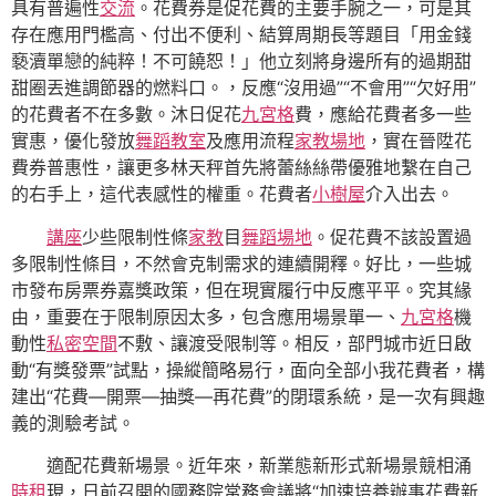
具有普遍性
交流
。花費券是促花費的主要手腕之一，可是其
存在應用門檻高、付出不便利、結算周期長等題目「用金錢
褻瀆單戀的純粹！不可饒恕！」他立刻將身邊所有的過期甜
甜圈丟進調節器的燃料口。，反應“沒用過”“不會用”“欠好用”
的花費者不在多數。沐日促花
九宮格
費，應給花費者多一些
實惠，優化發放
舞蹈教室
及應用流程
家教場地
，實在晉陞花
費券普惠性，讓更多林天秤首先將蕾絲絲帶優雅地繫在自己
的右手上，這代表感性的權重。花費者
小樹屋
介入出去。
講座
少些限制性條
家教
目
舞蹈場地
。促花費不該設置過
多限制性條目，不然會克制需求的連續開釋。好比，一些城
市發布房票券嘉獎政策，但在現實履行中反應平平。究其緣
由，重要在于限制原因太多，包含應用場景單一、
九宮格
機
動性
私密空間
不敷、讓渡受限制等。相反，部門城市近日啟
動“有獎發票”試點，操縱簡略易行，面向全部小我花費者，構
建出“花費—開票—抽獎—再花費”的閉環系統，是一次有興趣
義的測驗考試。
適配花費新場景。近年來，新業態新形式新場景競相涌
時租
現，日前召開的國務院常務會議將“加速培養辦事花費新