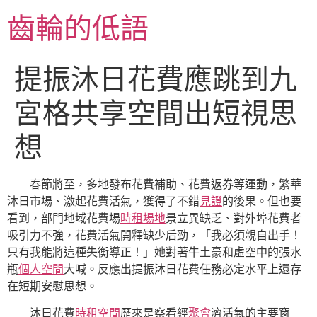
跳
齒輪的低語
至
主
要
提振沐日花費應跳到九
內
容
宮格共享空間出短視思
想
春節將至，多地發布花費補助、花費返券等運動，繁華
沐日市場、激起花費活氣，獲得了不錯
見證
的後果。但也要
看到，部門地域花費場
時租場地
景立異缺乏、對外埠花費者
吸引力不強，花費活氣開釋缺少后勁，「我必須親自出手！
只有我能將這種失衡導正！」她對著牛土豪和虛空中的張水
瓶
個人空間
大喊。反應出提振沐日花費任務必定水平上還存
在短期安慰思想。
沐日花費
時租空間
歷來是察看經
聚會
濟活氣的主要窗