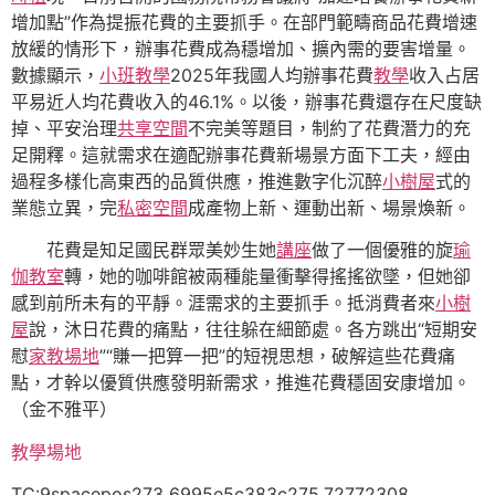
增加點”作為提振花費的主要抓手。在部門範疇商品花費增速
放緩的情形下，辦事花費成為穩增加、擴內需的要害增量。
數據顯示，
小班教學
2025年我國人均辦事花費
教學
收入占居
平易近人均花費收入的46.1%。以後，辦事花費還存在尺度缺
掉、平安治理
共享空間
不完美等題目，制約了花費潛力的充
足開釋。這就需求在適配辦事花費新場景方面下工夫，經由
過程多樣化高東西的品質供應，推進數字化沉醉
小樹屋
式的
業態立異，完
私密空間
成產物上新、運動出新、場景煥新。
花費是知足國民群眾美妙生她
講座
做了一個優雅的旋
瑜
伽教室
轉，她的咖啡館被兩種能量衝擊得搖搖欲墜，但她卻
感到前所未有的平靜。涯需求的主要抓手。抵消費者來
小樹
屋
說，沐日花費的痛點，往往躲在細節處。各方跳出“短期安
慰
家教場地
”“賺一把算一把”的短視思想，破解這些花費痛
點，才幹以優質供應發明新需求，推進花費穩固安康增加。
（
金不雅平
）
教學場地
TC:9spacepos273 6995e5c383c275.72772308