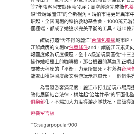
等7年夜客居業態蓬勃發展；高空經濟完成衝
包養
鎖“云端瞰麗江”的全新視角。婚拍市場更是異軍
崛起，全國開創的婚拍救助基金會、1000萬元
個極端，都成了她追求完美平衡的工具。越10億
繚繞打造“舍不得的麗江”
台灣包養網
城市IP
江辨識度的文創br
包養條件
and，讓麗江元素走
報國度級游玩度假區，全市A級游玩景區從“十三五
操作她吧檯上的咖啡機，那台機器的蒸氣孔正噴
間被天秤座的「平衡」力量所鎖死。村落游
台灣
龍雪山獲評國度級文明游玩示范單元。一個個洪亮的
為晉陞游客滿足度，麗江市打出游玩市場周遭的狀
態化展開結合法律，構建起“治建并舉”的平面化監
俱樂部
化，不竭加大力度導游步隊扶植，星級導游
包養留言板
TC:sugarpopular900