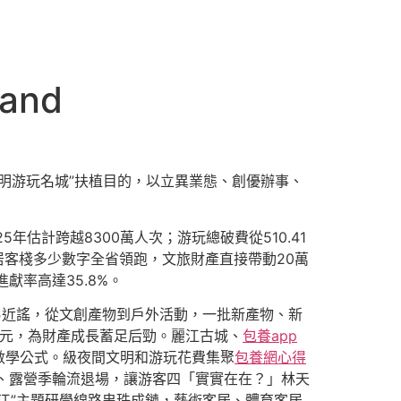
and
文明游玩名城”扶植目的，以立異業態、創優辦事、
25年估計跨越8300萬人次；游玩總破費從510.41
易近居客棧多少數字全省領跑，文旅財產直接帶動20萬
獻率高達35.8%。
易近謠，從文創產物到戶外活動，一批新產物、新
0億元，為財產成長蓄足后勁。麗江古城、
包養app
數學公式。級夜間文明和游玩花費集聚
包養網心得
學季、露營季輪流退場，讓游客四「實實在在？」林天
江”主題研學線路串珠成鏈，藝術客居、體育客居