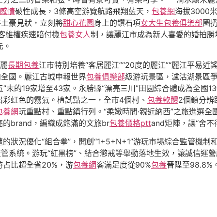
感情
破性成長，3條高空游覽航路飛翔藍天，
包養網
海拔300
牛土豪見狀，立刻將
甜心花園
身上的鑽石項
女大生包養俱樂部
圈
游客維權疾速賠付機
包養女人
制，讓麗江市成為新人喜愛的婚拍勝
元。
，麗
長期包養
江市特別培養“客居麗江”“20度的麗江”“麗江平易近謠
向全國。麗江古城申報世界
包養俱樂部
級游玩景區，瀘沽湖景區爭
”末的19家增至43家。永勝縣“漂亮三川”田園綜合體成為全國
出彩虹色的霧氣。植試點之一，全市4個村、
包養軟體
2個鎮分辨
包養網
玩重點村、重點鎮行列。“柔嫩時間·親近納西”之旅進選全
brand，編織成飽滿的文旅br
包養價格ptt
and矩陣，讓“舍不
況優化“組合拳”，開創“1+5+N+1”游玩市場綜合監管機制和“1
管系統。游玩“紅黑榜”、結合懲戒等舉動落地生效，讓誠信運營蔚
占比超全省20%，游
包養網
客滿足度從90%
包養
晉陞至98.8%