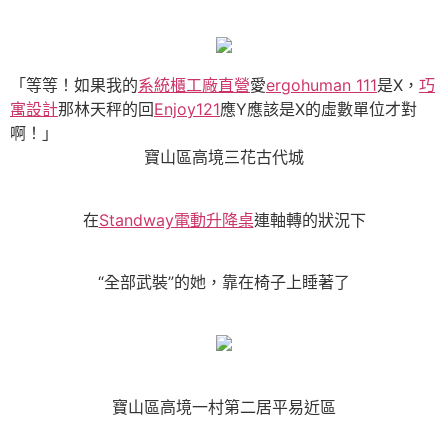
「等等！如果我的
系統櫃工廠直營
愛
ergohuman 111
是X，
巧
寓設計
那林天秤的回
Enjoy121
應Y應該是X的虛數單位才對
啊！」
寶山區高境三花古代城
在
Standway電動升降桌
連軸轉的狀況下
“全部武裝”的她，靠在椅子上睡著了
寶山區高境一村第二居平易近區