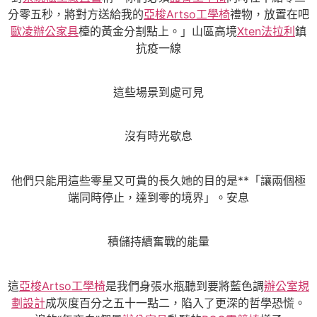
分零五秒，將對方送給我的
亞梭Artso工學椅
禮物，放置在吧
歐凌辦公家具
檯的黃金分割點上。」山區高境
Xten法拉利
鎮
抗疫一線
這些場景到處可見
沒有時光歇息
他們只能用這些零星又可貴的長久她的目的是**「讓兩個極
端同時停止，達到零的境界」。安息
積儲持續奮戰的能量
這
亞梭Artso工學椅
是我們身張水瓶聽到要將藍色調
辦公室規
劃設計
成灰度百分之五十一點二，陷入了更深的哲學恐慌。