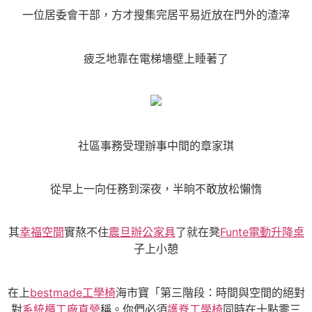
一位居委會干部，方才搜集完居平易近放在門外的渣滓
疲乏地靠在電梯墻壁上睡著了
社區事務受理辦事中間的章家琪
從早上一向任務到深夜，半晌不敢放松懶惰
其
幸福空間
實熬不住
震旦辦公家具
了就在凳
Funte電動升降桌
子上小憩
在上
bestmade工學椅
海市寶「第三階段：時間與空間的絕對
對
系統櫃工廠直營
稱。你們必須
護脊工學椅
同時在十點零三