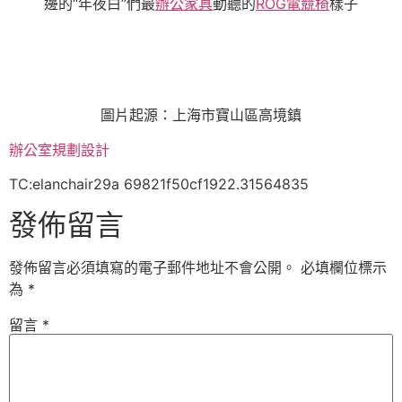
邊的“年夜白”們最
辦公家具
動聽的
ROG電競椅
樣子
圖片起源：上海市寶山區高境鎮
辦公室規劃設計
TC:elanchair29a 69821f50cf1922.31564835
發佈留言
發佈留言必須填寫的電子郵件地址不會公開。
必填欄位標示
為
*
留言
*