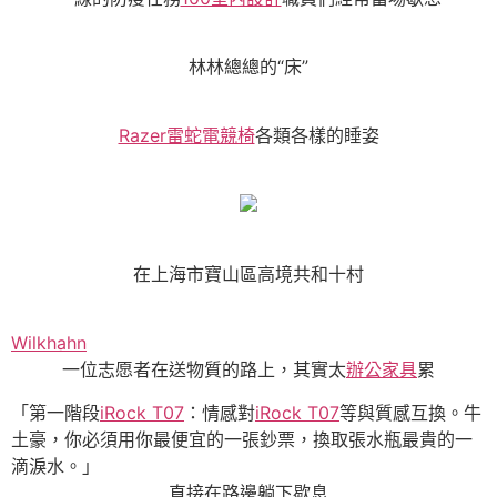
林林總總的“床”
Razer雷蛇電競椅
各類各樣的睡姿
在上海市寶山區高境共和十村
Wilkhahn
一位志愿者在送物質的路上，其實太
辦公家具
累
「第一階段
iRock T07
：情感對
iRock T07
等與質感互換。牛
土豪，你必須用你最便宜的一張鈔票，換取張水瓶最貴的一
滴淚水。」
直接在路邊躺下歇息