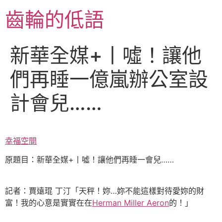
跳
齒輪的低語
至
主
要
新華全媒+丨噓！讓他
內
容
們再睡一億嵐辦公室設
計會兒……
幸福空間
原題目：新華全媒+丨噓！讓他們再睡一會兒……
記者：賈遠琨 丁汀「天秤！妳…妳不能這樣對待愛妳的財
富！我的心意是實實在在
Herman Miller Aeron
的！」