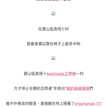
在寶山區高境七村
居委會書記靠在椅子上歇息半晌
寶山區高境十
bestmade工學椅
一村
方才停止任務的志愿者“年夜白”
綠的系統傢俱
們
敵不外倦怠的睡意，直接躺在地上睡著了
ergohuman 111