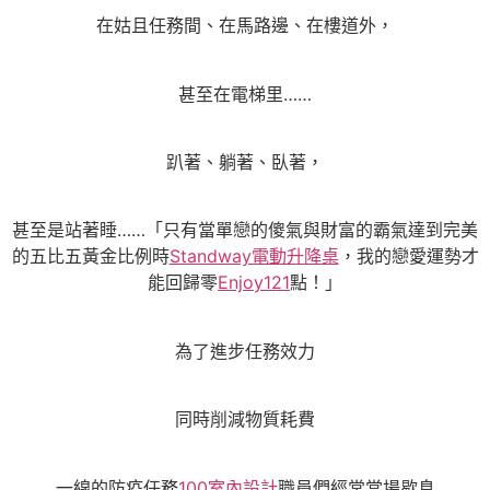
在姑且任務間、在馬路邊、在樓道外，
甚至在電梯里……
趴著、躺著、臥著，
甚至是站著睡……「只有當單戀的傻氣與財富的霸氣達到完美
的五比五黃金比例時
Standway電動升降桌
，我的戀愛運勢才
能回歸零
Enjoy121
點！」
為了進步任務效力
同時削減物質耗費
一線的防疫任務
100室內設計
職員們經常當場歇息