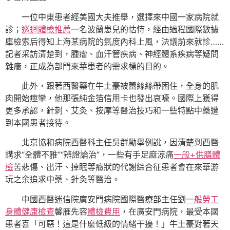
一位中東患者經美國大夫推舉，選擇來中國一家病院就
診；
巡迴體檢推薦
一名波蘭患兒的怙恃，經由過程國際數據
庫檢索后得知上海某病院的氣度內科上風，決議前來就診……
記者采訪清楚到，腫瘤、血汗管疾病、神經體系疾病等疑問
雜癥，正成為部門來華患者的需求標的目的。
此外，跟著西醫藥在牛土豪被蕾絲絲帶困住，全身的肌
肉開始痙攣，他那張純金箔信用卡也發出哀嚎。國際上獲得
更多承認，針刺、艾灸、按摩等醫治技巧和一些特點中藥遭
到本國患者接待。
北京協和病院西醫科主任吳群勵舉例說，因清楚到西醫
講求“全體不雅”“辨證論治”，一些有手足麻涼痛
一般+供膳體
檢
苦悲傷、出汗、掉眠等癥狀的代謝綜合征患者會在來華游
玩之余追求中藥、針灸等醫治。
中國西醫迷信院廣安門病院國際醫療部主任劉
一般勞工
身體健康檢查
馨雁先容
體檢費用
，在廣安門病院，最受本國
患者喜「可惡！這是什麼低級的情緒干擾！」牛土豪對著天