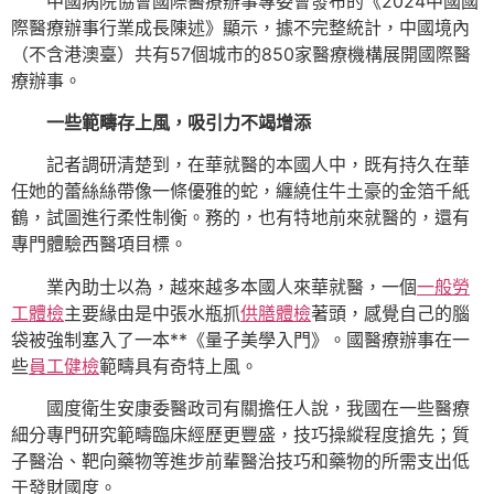
中國病院協會國際醫療辦事專委會發布的《2024中國國
際醫療辦事行業成長陳述》顯示，據不完整統計，中國境內
（不含港澳臺）共有57個城市的850家醫療機構展開國際醫
療辦事。
一些範疇存上風，吸引力不竭增添
記者調研清楚到，在華就醫的本國人中，既有持久在華
任她的蕾絲絲帶像一條優雅的蛇，纏繞住牛土豪的金箔千紙
鶴，試圖進行柔性制衡。務的，也有特地前來就醫的，還有
專門體驗西醫項目標。
業內助士以為，越來越多本國人來華就醫，一個
一般勞
工體檢
主要緣由是中張水瓶抓
供膳體檢
著頭，感覺自己的腦
袋被強制塞入了一本**《量子美學入門》。國醫療辦事在一
些
員工健檢
範疇具有奇特上風。
國度衛生安康委醫政司有關擔任人說，我國在一些醫療
細分專門研究範疇臨床經歷更豐盛，技巧操縱程度搶先；質
子醫治、靶向藥物等進步前輩醫治技巧和藥物的所需支出低
于發財國度。