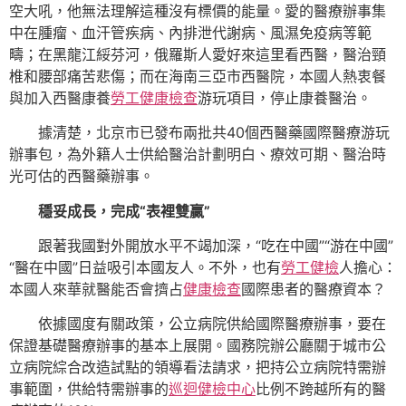
空大吼，他無法理解這種沒有標價的能量。愛的醫療辦事集
中在腫瘤、血汗管疾病、內排泄代謝病、風濕免疫病等範
疇；在黑龍江綏芬河，俄羅斯人愛好來這里看西醫，醫治頸
椎和腰部痛苦悲傷；而在海南三亞市西醫院，本國人熱衷餐
與加入西醫康養
勞工健康檢查
游玩項目，停止康養醫治。
據清楚，北京市已發布兩批共40個西醫藥國際醫療游玩
辦事包，為外籍人士供給醫治計劃明白、療效可期、醫治時
光可估的西醫藥辦事。
穩妥成長，完成“表裡雙贏”
跟著我國對外開放水平不竭加深，“吃在中國”“游在中國”
“醫在中國”日益吸引本國友人。不外，也有
勞工健檢
人擔心：
本國人來華就醫能否會擠占
健康檢查
國際患者的醫療資本？
依據國度有關政策，公立病院供給國際醫療辦事，要在
保證基礎醫療辦事的基本上展開。國務院辦公廳關于城市公
立病院綜合改造試點的領導看法請求，把持公立病院特需辦
事範圍，供給特需辦事的
巡迴健檢中心
比例不跨越所有的醫