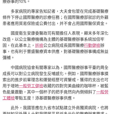
療辦事的10%。
多家病院的專家告知記者，大夫會包管在完成基礎醫療
條件下停止國際醫療的診療任務；在國際醫療部就診的外籍
患者應用貿易保險或公費付出，并不會占用國際醫保資金。
國度衛生安康委醫政司有關擔任人表現，顛末多年深化
改造，以公立醫療機構為主體的基礎醫療辦事系統加倍牢
固，在此基本上，
巡檢
公立病院成長國際醫療
行動健檢
辦
事，也有利于豐盛醫療資本供應，對基礎醫療辦事構成無益
彌補。
中國病院協會有關專家以為，國際醫療辦事平臺的周全
成長可以對公立病院發生反哺感化。例如，國際醫療辦事摸
索出的進步前輩理念和運營經歷可資鑒戒，獲得的支出也可
用于增她
一般勞工健檢
收藏的四對完美曲線的咖啡杯，被藍
色能量震動，其中一個杯子的把手竟然向內側傾斜了
一般勞
工體檢
零點五度！添基礎醫療辦事供應。
此外，我國答應在九省市試點建立外商獨資病院，也將
更好知足外籍人士和我國居平易近多元化的醫療辦事需求。