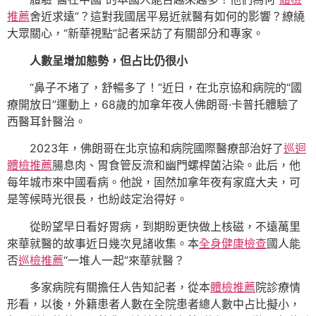
推薦
舍近求遠”？這對我國居平易近就醫有如何的影響？繚繞
大眾關心，“新華視點”記者采訪了有關部分和專家。
人數呈增加態勢，但占比仍很小
“鼻子不堵了，舒暢多了！”近日，在北京協和病院的“國
療開放日”運動上，68歲的加拿年夜人佛朗哥·卡普托體驗了
西醫耳針醫治。
2023年，佛朗哥在北京協和病院國際醫療部治好了
巡迴
體檢推薦
腸息肉、胃食管反流和幽門螺桿菌沾染。此后，他
每年城市來中國看病。他說，固然加拿年夜有家庭大夫，可
是等候時光很長，也紛歧定治得好。
從盼望早日看好胃病，到期盼更快做上核磁，不遠萬里
來華就醫的故事近日幾次見諸收集。本
全身健康檢查
國人能
否
巡檢推薦
“一堆人一起”來華就醫？
多家病院有關擔任人告知記者，從本
體檢推薦
院診療情
形看，以後，外籍患者人數在全院患者總人數中占比擬小，