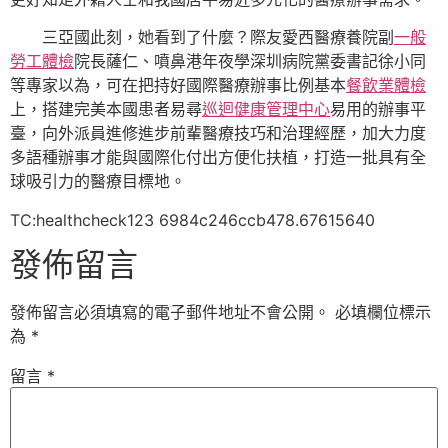
三亞國此刻，她看到了什麼？際友愛西醫療養院副
一般
勞工體檢
院長薩仁、噴鼻港年夜學深圳病院黨委書記徐小同
等專家以為，可在把持好國際醫療辦事比例基本
餐飲業體檢
上，搭建完美本國患者易尋
巡迴健康管理中心
易用的辦事平
臺，向外派員進修進步前輩醫療技巧和治理經歷，加大力度
多語種辦事才能與國際化付出方便化扶植，打造一批具有全
球吸引力的醫療目標地。
TC:healthcheck123 6984c246ccb478.67615640
發佈留言
發佈留言必須填寫的電子郵件地址不會公開。
必填欄位標示
為
*
留言
*