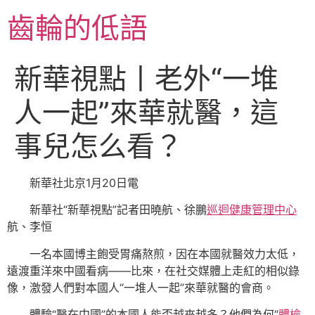
跳
齒輪的低語
至
主
要
新華視點丨老外“一堆
內
容
人一起”來華就醫，這
事兒怎么看？
新華社北京1月20日電
新華社“新華視點”記者田曉航、徐鵬
巡迴健康管理中心
航、李恒
一名本國博主飽受胃痛熬煎，因在本國就醫效力太低，
遠渡重洋來中國看病——比來，在社交媒體上走紅的相似錄
像，激發人們對本國人“一堆人一起”來華就醫的會商。
體驗“醫在中國”的本國人能否越來越多？他們為何“
體檢