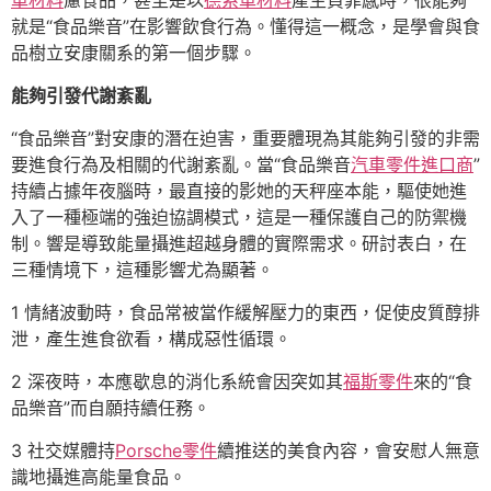
車材料
慮食品，甚至是以
德系車材料
產生負罪感時，很能夠
就是“食品樂音”在影響飲食行為。懂得這一概念，是學會與食
品樹立安康關系的第一個步驟。
能夠引發代謝紊亂
“食品樂音”對安康的潛在迫害，重要體現為其能夠引發的非需
要進食行為及相關的代謝紊亂。當“食品樂音
汽車零件進口商
”
持續占據年夜腦時，最直接的影她的天秤座本能，驅使她進
入了一種極端的強迫協調模式，這是一種保護自己的防禦機
制。響是導致能量攝進超越身體的實際需求。研討表白，在
三種情境下，這種影響尤為顯著。
1 情緒波動時，食品常被當作緩解壓力的東西，促使皮質醇排
泄，產生進食欲看，構成惡性循環。
2 深夜時，本應歇息的消化系統會因突如其
福斯零件
來的“食
品樂音”而自願持續任務。
3 社交媒體持
Porsche零件
續推送的美食內容，會安慰人無意
識地攝進高能量食品。