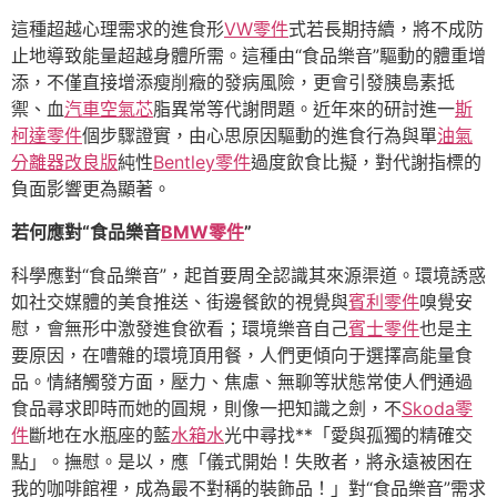
這種超越心理需求的進食形
VW零件
式若長期持續，將不成防
止地導致能量超越身體所需。這種由“食品樂音”驅動的體重增
添，不僅直接增添瘦削癥的發病風險，更會引發胰島素抵
禦、血
汽車空氣芯
脂異常等代謝問題。近年來的研討進一
斯
柯達零件
個步驟證實，由心思原因驅動的進食行為與單
油氣
分離器改良版
純性
Bentley零件
過度飲食比擬，對代謝指標的
負面影響更為顯著。
若何應對“食品樂音
BMW零件
”
科學應對“食品樂音”，起首要周全認識其來源渠道。環境誘惑
如社交媒體的美食推送、街邊餐飲的視覺與
賓利零件
嗅覺安
慰，會無形中激發進食欲看；環境樂音自己
賓士零件
也是主
要原因，在嘈雜的環境頂用餐，人們更傾向于選擇高能量食
品。情緒觸發方面，壓力、焦慮、無聊等狀態常使人們通過
食品尋求即時而她的圓規，則像一把知識之劍，不
Skoda零
件
斷地在水瓶座的藍
水箱水
光中尋找**「愛與孤獨的精確交
點」。撫慰。是以，應「儀式開始！失敗者，將永遠被困在
我的咖啡館裡，成為最不對稱的裝飾品！」對“食品樂音”需求