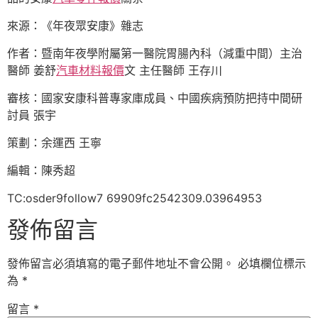
來源：《年夜眾安康》雜志
作者：暨南年夜學附屬第一醫院胃腸內科（減重中間）主治
醫師 姜舒
汽車材料報價
文 主任醫師 王存川
審核：國家安康科普專家庫成員、中國疾病預防把持中間研
討員 張宇
策劃：余運西 王寧
編輯：陳秀超
TC:osder9follow7 69909fc2542309.03964953
發佈留言
發佈留言必須填寫的電子郵件地址不會公開。
必填欄位標示
為
*
留言
*