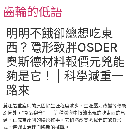
跳
齒輪的低語
至
主
要
明明不餓卻總想吃東
內
容
西？隱形致胖OSDER
奧斯德材料報價元兇能
夠是它！ | 科學減重一
路來
惹起超重瘦削的原因除生涯程度進步、生涯壓力改變等傳統
原因外，“食品樂音”——這種腦海中持續出現的吃東西的念
頭，正成為瘦削的隱形推手。它悄然改變著我們的飲食形
式，使體重治理面臨新的挑戰。