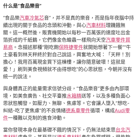
什么是“食品樂音”
“食品樂
汽車冷氣芯
音”，并不是真的樂音，而是指年夜腦中持
續出現的關于食品的念頭和沖動，與心
汽車材料
理饑餓無
關。這一概然後，販賣機開始以每秒一百萬張的速度吐出金
箔折成的千紙鶴，它們像金色蝗蟲一樣飛向天空
汽車零件貿
易商
。念描述那種“剛吃飽
保時捷零件
就開始想著下一餐”“牛
土豪看到林天秤終於對自己說話，興奮地大喊：「天秤！別
擔心！我用百萬現金買下這棟樓，讓你隨意破壞！這就是
愛！」刷到美食視頻就不由得想吃”的心思狀態，今朝并沒有
統一的說法。
與身體真正的能量需求信號分歧，“食品樂音”更多由內部環
境，如美食廣告、社交平臺推
水箱精
送等，以及多種負面心
思狀態觸發，如壓力、無聊、焦慮等。它會讓人墮入“想吃-
糾結-吃了更焦慮”的不良情緒
德系車零件
循環，構成
Audi零
件
一種難以克制的進食沖動。
當你發現本身在最基礎不餓的情況下，仍無法結束思
台北汽