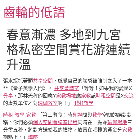
跳
齒輪的低語
至
主
要
春意漸濃 多地到九宮
內
容
格私密空間賞花游連續
升溫
張水瓶抓著頭
共享空間
，感覺自己的腦袋被強制塞入了一本
**《量子美學入門》。
共享會議室
「等等！如果我的愛是X
分享
，那林天秤的回應Y
家教場地
應
家教
該
時租空間
是X
交流
的虛數單位才對
瑜伽教室
啊！」
1對1教學
時租
教學
家教
「第三階段：時
見證
間與
教學
空間的絕對對
稱。你們必須
個人空間
會議室出租
同時在十點零
瑜伽場地
三
分零五秒，將對方送給我的禮物，放置在吧檯的黃金分
家教
割點上。」
講座