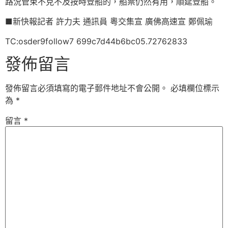
路況管束不克不及按時登船的，船票仍然有用，順延登船。
■新快報記者 許力夫 通訊員 粵交集宣 廣佛高速宣 鄭佩瑜
TC:osder9follow7 699c7d44b6bc05.72762833
發佈留言
發佈留言必須填寫的電子郵件地址不會公開。
必填欄位標示
為
*
留言
*