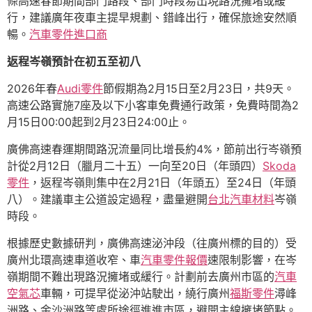
條高速春節期間部門路段、部門時段易出現路況擁堵或緩
行，建議廣年夜車主提早規劃、錯峰出行，確保旅途安然順
暢。
汽車零件進口商
返程岑嶺預計在初五至初八
2026年春
Audi零件
節假期為2月15日至2月23日，共9天。
高速公路實施7座及以下小客車免費通行政策，免費時間為2
月15日00:00起到2月23日24:00止。
廣佛高速春運期間路況流量同比增長約4%，節前出行岑嶺預
計從2月12日（臘月二十五）一向至20日（年頭四）
Skoda
零件
，返程岑嶺則集中在2月21日（年頭五）至24日（年頭
八）。建議車主公道設定過程，盡量避開
台北汽車材料
岑嶺
時段。
根據歷史數據研判，廣佛高速泌沖段（往廣州標的目的）受
廣州北環高速車道收窄、車
汽車零件報價
速限制影響，在岑
嶺期間不難出現路況擁堵或緩行。計劃前去廣州市區的
汽車
空氣芯
車輛，可提早從泌沖站駛出，繞行廣州
福斯零件
潯峰
洲路、金沙洲路等處所途徑進進市區，避開主線擁堵節點。