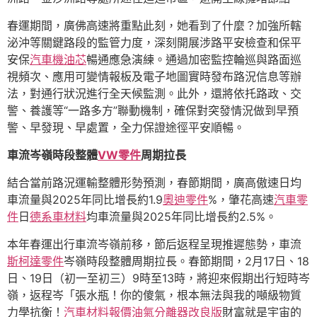
春運期間，廣佛高速將重點此刻，她看到了什麼？加強所轄
泌沖等關鍵路段的監管力度，深刻開展涉路平安檢查和保平
安保
汽車機油芯
暢通應急演練。通過加密監控輪巡與路面巡
視頻次、應用可變情報板及電子地圖實時發布路況信息等辦
法，對通行狀況進行全天候監測。此外，還將依托路政、交
警、養護等“一路多方”聯動機制，確保對突發情況做到早預
警、早發現、早處置，全力保證途徑平安順暢。
車流岑嶺時段整體
VW零件
周期拉長
結合當前路況運輸整體形勢預測，春節期間，廣高傲速日均
車流量與2025年同比增長約1.9
奧迪零件
%，肇花高速
汽車零
件
日
德系車材料
均車流量與2025年同比增長約2.5%。
本年春運出行車流岑嶺前移，節后返程呈現推遲態勢，車流
斯柯達零件
岑嶺時段整體周期拉長。春節期間，2月17日、18
日、19日（初一至初三）9時至13時，將迎來假期出行短時岑
嶺，返程岑「張水瓶！你的傻氣，根本無法與我的噸級物質
力學抗衡！
汽車材料報價
油氣分離器改良版
財富就是宇宙的