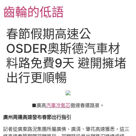
跳
齒輪的低語
至
主
要
春節假期高速公
內
容
OSDER奧斯德汽車材
料路免費9天 避開擁堵
出行更順暢
■廣高
汽車冷氣芯
傲速春運路景。
廣州周邊高速發布春節出行指引
記者從廣東路況集團所屬廣佛、廣清、肇花高速獲悉，這三