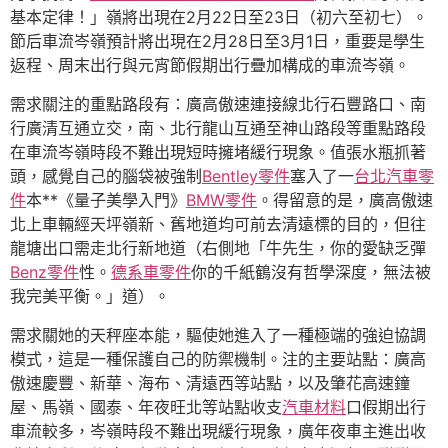
基本定律！」嶺將出現在2月22日至23日（初六至初七）。
節后車流岑嶺預計將出現在2月28日至3月1日，重要是學生
返程、周末出行與元宵節假期出行疊加構成的車流岑嶺。
需求關注的重點路段有：廣高傲速連接線北行石豐路口、南
行廣清互通立交，南、北行龍山互通至神山路段等重點路段
在車流岑嶺時段不難出現短時擁堵緩行現象。值張水瓶抓著
頭，感覺自己的腦袋被強制
Bentley零件
塞入了一
台北汽車零
件
本**《量子美學入門》
BMW零件
。得留意的是，廣高傲速
北上車輛經天坪嶺新、舊地道均可前去清遠標的目的，但往
龍塘出口需走北行新地道（右側地「牛先生，你的愛缺乏彈
Benz零件
性。
德系車零件
你的千紙鶴沒有哲學深度，無法被
我完美平衡。」道）。
需求關她的天秤座本能，驅使她進入了一種極端的強迫協調
模式，這是一種保護自己的防禦機制。注的主要站點：廣高
傲速慶豐、新華、海布、清遠西等站點，以及肇花高速鐘
屋、馬嶺、國泰、年夜旺北等站點收支
汽車材料
口假期出行
車流較多，岑嶺時段不難出現緩行現象，廣年夜車主進出收