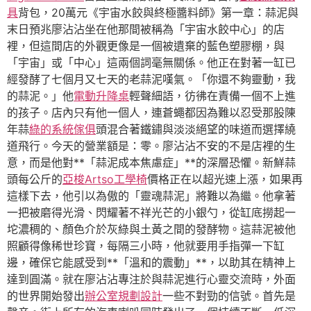
具
背包，20萬元《宇宙水餃與終極醬料師》第一章：蒜泥與
末日預兆廖沾沾坐在他那間被稱為「宇宙水餃中心」的店
裡，但這間店的外觀更像是一個被遺棄的藍色塑膠棚，與
「宇宙」或「中心」這兩個詞毫無關係。他正在對著一缸已
經發酵了七個月又七天的老蒜泥嘆氣。「你還不夠靈動，我
的蒜泥。」他
電動升降桌
輕聲細語，彷彿在責備一個不上進
的孩子。店內只有他一個人，連蒼蠅都因為難以忍受那股陳
年蒜
綠的系統傢俱
頭混合著鐵鏽與淡淡絕望的味道而選擇繞
道飛行。今天的營業額是：零。廖沾沾不安的不是店裡的生
意，而是他對**「蒜泥成本焦慮症」**的深層恐懼。新鮮蒜
頭每公斤的
亞梭Artso工學椅
價格正在以超光速上漲，如果再
這樣下去，他引以為傲的「靈魂蒜泥」將難以為繼。他拿著
一把被磨得光滑、閃耀著不祥光芒的小銀勺，從缸底撈起一
坨濃稠的、顏色介於灰綠與土黃之間的發酵物。這蒜泥被他
照顧得像稀世珍寶，每隔三小時，他就要用手指彈一下缸
邊，確保它能感受到**「溫和的震動」**，以助其在精神上
達到圓滿。就在廖沾沾專注於與蒜泥進行心靈交流時，外面
的世界開始發出
辦公室規劃設計
一些不對勁的信號。首先是