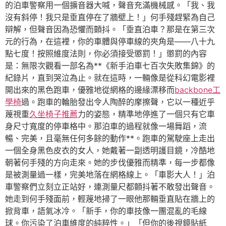
的泊車警察用一個擴音器大喊，聲音充滿機械感。「我、我
沒有斜停！我只是垂直停在了牆壁上！」何手殘趕緊為自己
辯解，但聲音因為恐懼而顫抖。「垂直泊車？那是在第三次
元的行為，在這裡，你的車體與停車線的夾角是——八十九
點七度！按照維度法則，你必須接受懲罰！」懲罰的內容
是：無限次觀看一部名為**《新手泊車七百次失敗集錦》的
紀錄片，直到哭泣為止。就在這時，一輛像是從科幻電影裡
開出來的黑色跑車，優雅地從網格的邊緣漂移而
backbone工
學椅
過。跑車的輪胎發出令人陶醉的摩擦聲，它以一種近乎
蔑視重
久坐椅子推薦
力的姿態，精準地停進了一個只有它車
身尺寸寬度的停車格中。那泊車的過程就像一場舞蹈，流
暢、完美，且毫無任何多餘的動作**。跑車的駕駛座上走出
一個全身黑色皮衣的女人，她戴著一副透明護目鏡，冷酷地
朝著何手殘的方向走來。她的步伐優雅而精準，每一步都像
是被測量過一樣，完美地落在網格線上。「車影大人！」泊
車警察們立刻立正站好，連測量尺都顫抖著不敢發出聲音。
她走到何手殘面前，輕蔑地掃了一眼他那輛垂直貼在牆上的
掀背車，語氣冰冷。「新手，你的車技像一團混亂的毛線
球。你污染了泊車維度的純粹性。」「但你的後視鏡貼紙