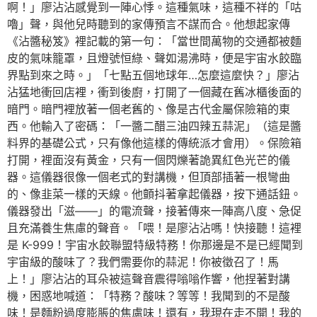
啊！」廖沾沾感覺到一陣心悸。這種氣味，這種不祥的「咕
嚕」聲，與他兒時聽到的家傳預言不謀而合。他想起家傳
《沾醬秘笈》裡記載的第一句：「當世間萬物的交通都被麵
皮的氣味籠罩，且燈號恒綠、聲如湯沸時，便是宇宙水餃臨
界點到來之時。」「七點五個地球年…怎麼這麼快？」廖沾
沾猛地衝回店裡，衝到後廚，打開了一個藏在舊冰櫃後面的
暗門。暗門裡放著一個老舊的、像是古代金屬保險箱的東
西。他輸入了密碼：「一醬二醋三油四辣五蒜泥」（這是醬
料界的基礎公式，只有像他這樣的傳統派才會用）。保險箱
打開，裡面沒有黃金，只有一個閃爍著詭異紅色光芒的儀
器。這儀器很像一個老式的對講機，但頂部插著一根彎曲
的、像韭菜一樣的天線。他顫抖著拿起儀器，按下通話鈕。
儀器發出「滋——」的電流聲，接著傳來一陣高八度、急促
且充滿養生焦慮的聲音。「喂！是廖沾沾嗎！快接聽！這裡
是 K-999！宇宙水餃聯盟特級特務！你那邊是不是已經聞到
宇宙級的酸味了？我們需要你的蒜泥！你被徵召了！馬
上！」廖沾沾的耳朵被這聲音震得嗡嗡作響，他捏著對講
機，困惑地喊道：「特務？酸味？等等！我聞到的不是酸
味！是麵粉過度膨脹的焦慮味！還有，我現在走不開！我的