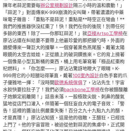
陳年老蒜泥需要每
辦公室規劃設計
隔三小時的溫和震動！」
「蒜泥？」對面傳來K-999崩潰的尖叫聲，帶著濃濃的中藥
味電子雜音：「重點不是蒜泥！重點是**時空正在彎曲！**
我們的推進器快沒紅棗了！快！我們在你的後院！別帶任何
多餘的東西！除了——你那缸蒜泥！」就
亞梭Artso工學椅
在
廖沾沾還在糾結要不要帶上他最珍愛的那把銀勺時，外面的
牆壁傳來一聲巨大的撞擊。一個穿著黑色燕尾服、戴著太陽
眼鏡的太空吉娃娃，正從牆上的破洞鑽進來。它的背上揹著
一個像是小型瓦斯桶的東西，桶上用毛筆寫著「極品紅棗枸
杞燃料」。「你怎麼——」廖沾沾驚訝地瞪大了眼睛。K-
999用它的小短腿站得筆直，戴著
100室內設計
白色手套的爪
子優雅地一揮：「沒時間
歐德系統傢俱
了，沾沾先生！宇宙
水餃快要拉肚子了！我們必須
backbone工學椅
在你被醋酸離
子炮鎖定前離開！」話音未落，一股極致尖銳、刺鼻的酸氣
猛地從店門口灌入，伴隨著一個狂妄自大的電子音效：「警
告！這裡的醬油比例嚴重失衡！百分之九十九點九九的醋，
才是真理！」廖沾沾知道，這是他的宿敵，王醋狂，已經找
上門了。他的宇宙冒險，被迫從他對蒜泥的焦慮中，正式開