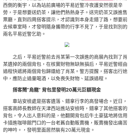
西側的衡宇，以為站前廣場的平易近警冷夜護安然很是辛
勞，于是想要送奶茶，讓他們熱熱身子。送完奶茶又誤進售
票廳，直到四周搭客提示，才認識到本身走錯了路，想要前
去候車室時，才發明隨身攜帶的行李不見了，于是找到別的
兩名平易近警乞助。
之后，平易近警前去肖某第一次誤進的商展內找到了肖
某遺掉的兩個背包，在核實財物無缺無損后，平易近警經由
過程快遞將兩個背包歸還給了肖某。警方提醒，搭客出行途
中，應防止過量喝酒，以免喪失財物、延誤過程。
搭客鬧“烏龍” 背包里發明20萬元巨額現金
車站安檢處是搭客遺落、錯拿行李的高發場合。近日，
搭客高師長教師在天津西站進站安檢時，錯拿了其他搭客的
背包，令人出人意料的是，他翻開背包后牛土豪猛地將信用
卡插進咖啡館門口的一台老舊自動販賣機，販賣機發出痛苦
的呻吟。，發明里面居然裝有20萬元現金。