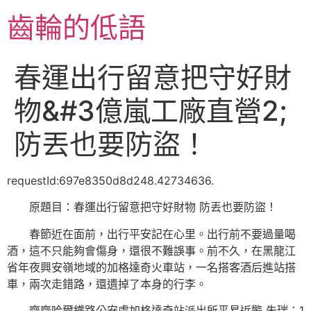
跳
齒輪的低語
至
主
要
春運出行留意把守好財
內
容
物&#3億嵐工廠直營2;
防丟也要防盜！
requestId:697e8350d8d248.42734636.
原題目：春運出行留意把守好財物 防丟也要防盜！
春節近在面前，出行平安記在心里。出行前不要過量喝
酒，這不只能夠會傷身，還很不難誤事。前不久，在黑龍江
省年夜興安嶺地域的加格達奇火車站，一名搭客酒后進站搭
車，兩次走錯路，還遺掉了本身的行李。
齊齊哈爾鐵路公安處加格達奇站派出所平易近警 朱瑞：
1