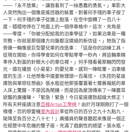
——『永不放棄』，讓我看到了一絲愚蠢的勇氣。」車影大
人突然掏出一個像是遙控器的裝置，對著何手殘的車子按了
一下。何手殘的車子從牆上脫落，在空中旋轉了一百八十
度，穩穩地停在了地面上的一個停車格中。這次，夾角是
——零度。「你被分配給我的泊車學徒了。如果泊車是一種
宗教，你就是那個連方向盤都沒摸過的新信徒。」她指了指
旁邊一輛像是巨型嬰兒車的改造車：「這是你的訓練工具，
從現在開始，你得學會如何在零點零零一秒內，將這輛車精
準停入對面的針眼大小的車位裡。」何手殘看著那輛閃閃發
光、還在播放《小星星》的嬰兒車，感到一陣眩暈。泊車維
度的生活，比他想象中還要無理頭一百萬倍。《失控的星座
運勢與單戀狂想曲》張水瓶從他那張覆蓋著七層舊報紙的單
人床上驚醒，不是因為鬧鐘，而是因為屋頂傳來了一陣震耳
欲聾的廣播聲。「緊急！緊急！今日星座運勢超級大修正！
所有天秤座請注意
亞梭Artso工學椅
！由於月球剛剛打了一個
噴嚏，您的戀愛機
室內設計
率從昨日的百分之九十九點九，
陡降至負百分之八十七！」廣播員的聲音聽起來像是一個正
在經歷中年危機的雙子座，充滿了戲劇性的絕望。張水瓶，