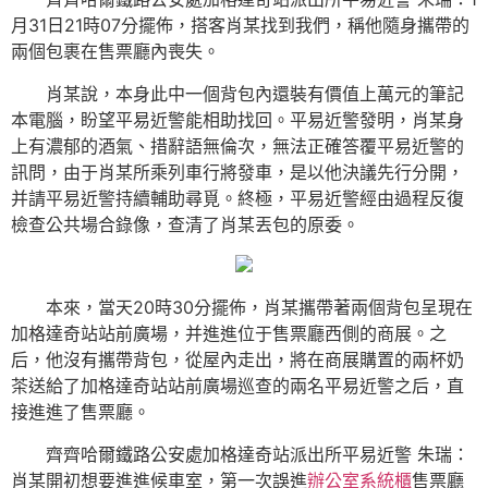
月31日21時07分擺佈，搭客肖某找到我們，稱他隨身攜帶的
兩個包裹在售票廳內喪失。
肖某說，本身此中一個背包內還裝有價值上萬元的筆記
本電腦，盼望平易近警能相助找回。平易近警發明，肖某身
上有濃郁的酒氣、措辭語無倫次，無法正確答覆平易近警的
訊問，由于肖某所乘列車行將發車，是以他決議先行分開，
并請平易近警持續輔助尋覓。終極，平易近警經由過程反復
檢查公共場合錄像，查清了肖某丟包的原委。
本來，當天20時30分擺佈，肖某攜帶著兩個背包呈現在
加格達奇站站前廣場，并進進位于售票廳西側的商展。之
后，他沒有攜帶背包，從屋內走出，將在商展購置的兩杯奶
茶送給了加格達奇站站前廣場巡查的兩名平易近警之后，直
接進進了售票廳。
齊齊哈爾鐵路公安處加格達奇站派出所平易近警 朱瑞：
肖某開初想要進進候車室，第一次誤進
辦公室系統櫃
售票廳