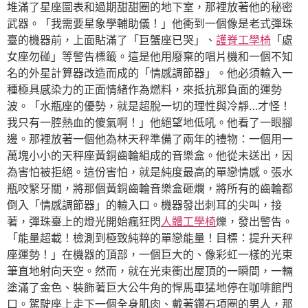
堆滿了星座圖表和過期甜甜圈的地下室，那裡放著他的秘密
武器。「我需要星象學輔助儀！」他衝到一個像是老式彈珠
臺的機器前，上面貼滿了「巨蟹座已哭」、
護脊工學椅
「處
女座勿碰」等警告標籤。這是他用廢棄的唱片機和一個不知
名的外星計算器改造而成的「情感調節器」。他必須輸入一
種極具感染力的正面情緒作為燃料，來抵抗那負面的運勢
波。「水瓶座的優勢，就是超脫一切的理性與冷靜…才怪！
我只有一腔熱血的傻氣啊！」他絕望地低吼。他看了一眼腳
邊。那裡放著一個他為林天秤準備了兩年的禮物：一個用一
萬塊小小的天秤座黃銅齒輪組成的音樂盒。他從未送出，因
為害怕被拒絕。這份害怕，就是純度最高的單戀情感。張水
瓶咬緊牙關，將那個黃銅齒輪音樂盒砸爛，將所有的齒輪都
倒入「情感調節器」的輸入口。機器發出刺耳的尖叫，接
著，彈珠臺上的燈光開始瘋狂閃
人體工學椅
爍，發出警告。
「能量超載！檢測到極致純粹的單戀能量！目標：提升天秤
座運勢！」在機器的頂部，一個巨大的、像彩虹一樣的光束
筆直地射向天空。然而，就在光束衝出屋頂的一瞬間，一輛
塗滿了金色、裝飾著巨大公牛角的悍馬車猛地停在咖啡館門
口。駕駛座上走下一個全身肌肉、戴著鑽石項圈的男人，那