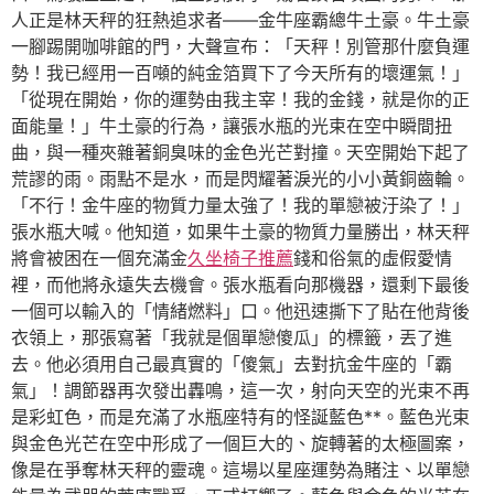
人正是林天秤的狂熱追求者——金牛座霸總牛土豪。牛土豪
一腳踢開咖啡館的門，大聲宣布：「天秤！別管那什麼負運
勢！我已經用一百噸的純金箔買下了今天所有的壞運氣！」
「從現在開始，你的運勢由我主宰！我的金錢，就是你的正
面能量！」牛土豪的行為，讓張水瓶的光束在空中瞬間扭
曲，與一種夾雜著銅臭味的金色光芒對撞。天空開始下起了
荒謬的雨。雨點不是水，而是閃耀著淚光的小小黃銅齒輪。
「不行！金牛座的物質力量太強了！我的單戀被汙染了！」
張水瓶大喊。他知道，如果牛土豪的物質力量勝出，林天秤
將會被困在一個充滿金
久坐椅子推薦
錢和俗氣的虛假愛情
裡，而他將永遠失去機會。張水瓶看向那機器，還剩下最後
一個可以輸入的「情緒燃料」口。他迅速撕下了貼在他背後
衣領上，那張寫著「我就是個單戀傻瓜」的標籤，丟了進
去。他必須用自己最真實的「傻氣」去對抗金牛座的「霸
氣」！調節器再次發出轟鳴，這一次，射向天空的光束不再
是彩虹色，而是充滿了水瓶座特有的怪誕藍色**。藍色光束
與金色光芒在空中形成了一個巨大的、旋轉著的太極圖案，
像是在爭奪林天秤的靈魂。這場以星座運勢為賭注、以單戀