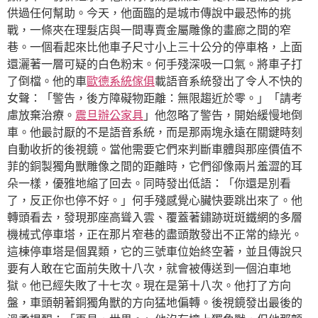
供過任何幫助。今天，他面臨的是城市傳說中最恐怖的挑
戰，一條夾在理髮店與一間專賣金屬雕像的畫廊之間的窄
巷。一個看起來比他車子尺寸小上三十公分的停車格，上面
還灑著一層可疑的白色粉末。何手殘深吸一口氣。將車子打
了倒檔。他的車
歐德系統傢俱
載語音系統發出了令人不快的
女聲：「警告，後方障礙物距離：無限趨近於零。」「請考
慮放棄治療。
震旦辦公家具
」他忽略了警告，開始緩慢地倒
車。他最討厭的不是語音系統，而是那兩塊永遠在關鍵時刻
自動收折的後視鏡。當他需要它們來判斷車體與那座價值不
菲的銅製獨角獸雕像之間的距離時，它們卻像兩片羞澀的耳
朵一樣，優雅地縮了回去。同時發出低語：「你還是別看
了，反正你也停不好。」何手殘感覺心臟快要跳出來了。他
轉頭看去，發現那座高聳入雲、覆蓋著鏽跡斑斑鐵網的多層
機械式停車塔，正在那片窄巷的盡頭散發出不正常的綠光。
這棟停車塔是個異類，它的三號車位始終空著，並且傳說只
要有人敢在它面前失敗十八次，就會被傳送到一個泊車地
獄。他已經失敗了十七次。現在是第十八次。他打了方向
盤，車頭朝著銅獨角獸的方向猛地偏轉。後視鏡發出最後的