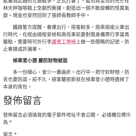
能量為武器的荒唐戰爭，正式打響了。藍色與金色的光芒在
林天秤咖啡館上空劇烈衝撞，創造出一個不斷旋轉的怪異氣
旋。現金也安然回到了張師長教師手中。
鐵路警方提醒，春運出行，搭客較多，搭乘搭座火車出
行時代，在經由過程安檢和高低車前要對隨身攜帶行李當真
盤點，需要時可外行李
護脊工學椅
上做一些簡略的記號，防
止拿錯或許漏拿。
候車室小憩 嚴防財物被盜
多一份細心，會少一番曲折。出行中，把守好財物，防
丟也要防盜。前不久，搭客蘭密斯就在候車室小憩時遺掉了
本身的背包。
發佈留言
發佈留言必須填寫的電子郵件地址不會公開。
必填欄位標示
為
*
留言
*