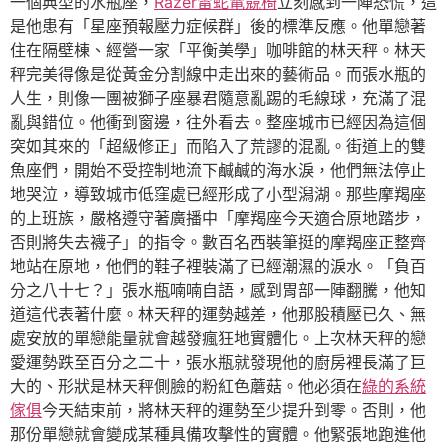
一個典型的水瓶座，
Razer雷蛇電競椅
立刻感到一陣恐慌，這
是他患有「星座預報壓力症候群」後的標準反應。他單戀著
住在隔壁棟、經營一家「平衡美學」咖啡館的林天秤。林天
秤完美得像是從黃金分割線中走出來的藝術品。而張水瓶的
人生，則像一團被獅子座暴君隨意亂踢的毛線球，充滿了混
亂與錯位。他衝到窗邊，往外看去。整座城市已經因為這個
突如其來的「超級修正」而陷入了荒謬的混亂。街道上的雙
魚座們，開始不受控制地流下鹹鹹的海水淚，他們無法停止
地哭泣，導致城市低窪處已經形成了小型潟湖。那些摩羯座
的上班族，嚴格遵守著廣播中「摩羯座今天適合原地踏步，
否則將失去襪子」的指令。數百名西裝筆挺的摩羯座正整齊
地站在原地，他們的鞋子裡裝滿了已經潮濕的淚水。「負百
分之八十七？」張水瓶喃喃自語，感到胃部一陣翻騰，他知
道這代表著什麼。林天秤的運勢越差，他那股積壓已久、無
處安放的單戀能量就會越發瘋狂地實體化。上次林天秤的戀
愛運勢跌至百分之二十，張水瓶就發現他的廚房裡長滿了巨
大的、形狀是林天秤側臉的粉紅色蘑菇。他必須在
綠的系統
傢俱
今天結束前，將林天秤的運勢至少提升到零。否則，他
那份單戀就會變成某種具備攻擊性的實體。他緊張地跑進他