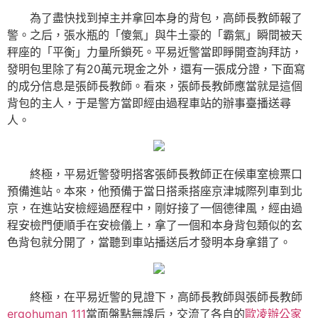
為了盡快找到掉主并拿回本身的背包，高師長教師報了
警。之后，張水瓶的「傻氣」與牛土豪的「霸氣」瞬間被天
秤座的「平衡」力量所鎖死。平易近警當即睜開查詢拜訪，
發明包里除了有20萬元現金之外，還有一張成分證，下面寫
的成分信息是張師長教師。看來，張師長教師應當就是這個
背包的主人，于是警方當即經由過程車站的辦事臺播送尋
人。
終極，平易近警發明搭客張師長教師正在候車室檢票口
預備進站。本來，他預備于當日搭乘搭座京津城際列車到北
京，在進站安檢經過歷程中，剛好接了一個德律風，經由過
程安檢門便順手在安檢儀上，拿了一個和本身背包類似的玄
色背包就分開了，當聽到車站播送后才發明本身拿錯了。
終極，在平易近警的見證下，高師長教師與張師長教師
ergohuman 111
當面盤點無誤后，交流了各自的
歐凌辦公家