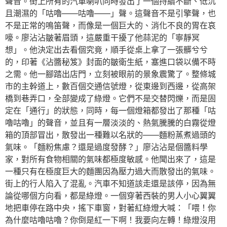
聲音。街上所有的汽車喇叭同時發出了一個持續不斷、低沉
且潮濕的「咕嚕——咕嚕——」聲。這聲音不是引擎聲，也
不是正常的鳴笛聲，而像是一個巨大的、消化不良的胃在哀
嚎。廖沾沾皺著眉頭，這嚴重干擾了他蒜泥的「寧靜冥
想」。他決定出去看個究竟，順手從桌上拿了一張髒兮兮
的，印著《沾醬秘笈》封面的皺衛生紙，塞進口袋以備不時
之需。他一腳踏出店門，立刻被眼前的景象震驚了。整條城
市的主幹道上，數百個交通信號燈，從東邊到西邊，從高架
橋到巷弄口，全部變成了綠燈。它們不是交替閃爍，而是固
定在「通行」的狀態，同時，每一個燈箱都發出了那種「咕
嚕咕嚕」的聲音，並且有一層淡淡的、熱氣騰騰的白霧從燈
箱的頂部冒出，散發出一種難以名狀的——麵粉蒸煮過頭的
氣味。「麵粉焦慮？還是過度發酵？」廖沾沾是個醬料學
家，對所有食物相關的氣味都極度敏感。他聞出來了，這是
一種只有在極度巨大的麵團因為壓力過大而散發出的氣味。
街上的行人陷入了混亂。汽車不知道該走還是該停，因為無
論從哪個方向看，都是綠燈。一個穿著西裝的男人小心翼翼
地把車停在路中央，搖下車窗，對著紅綠燈大喊：「喂！你
為什麼咕嚕咕嚕？你倒是紅一下啊！我要向左轉！綠燈沒用