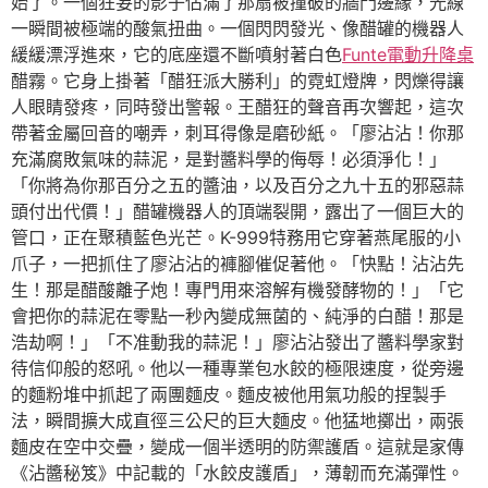
始了。一個狂妄的影子佔滿了那扇被撞破的牆門邊緣，光線
一瞬間被極端的酸氣扭曲。一個閃閃發光、像醋罐的機器人
緩緩漂浮進來，它的底座還不斷噴射著白色
Funte電動升降桌
醋霧。它身上掛著「醋狂派大勝利」的霓虹燈牌，閃爍得讓
人眼睛發疼，同時發出警報。王醋狂的聲音再次響起，這次
帶著金屬回音的嘲弄，刺耳得像是磨砂紙。「廖沾沾！你那
充滿腐敗氣味的蒜泥，是對醬料學的侮辱！必須淨化！」
「你將為你那百分之五的醬油，以及百分之九十五的邪惡蒜
頭付出代價！」醋罐機器人的頂端裂開，露出了一個巨大的
管口，正在聚積藍色光芒。K-999特務用它穿著燕尾服的小
爪子，一把抓住了廖沾沾的褲腳催促著他。「快點！沾沾先
生！那是醋酸離子炮！專門用來溶解有機發酵物的！」「它
會把你的蒜泥在零點一秒內變成無菌的、純淨的白醋！那是
浩劫啊！」「不准動我的蒜泥！」廖沾沾發出了醬料學家對
待信仰般的怒吼。他以一種專業包水餃的極限速度，從旁邊
的麵粉堆中抓起了兩團麵皮。麵皮被他用氣功般的捏製手
法，瞬間擴大成直徑三公尺的巨大麵皮。他猛地擲出，兩張
麵皮在空中交疊，變成一個半透明的防禦護盾。這就是家傳
《沾醬秘笈》中記載的「水餃皮護盾」，薄韌而充滿彈性。