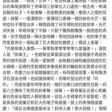
溫柔提醒：「再見，世界。」他沒有撞上獨角獸，但他那顫
抖的車尾卻擦到了停車塔三號車位入口處的一根古老、佈滿
苔蘚的柱子。不是撞擊，而是輕柔的碰觸，像戀人之間的耳
語。接著，一道濃郁的、像薄荷口香糖一樣的綠色光芒。猛
地從柱子爆發出來，瞬間吞噬了何手殘和他的掀背車。光芒
消失後，窄巷恢復了平靜，只剩下獨角獸雕像一臉困惑的表
情。何手殘感覺一陣天旋地轉，等他回過神來，他的車子竟
然垂直停在一個貼滿了巨大獎狀的牆壁上。獎狀上寫著：
「完美倒車入庫獎——第零點零零零零零九度偏差。」落款
人是「倒車王」。他趕緊從車窗探出頭，發現周圍不再是熟
悉的城市街道，而是一望無際、由無數白線和編號組成的巨
大網格。這裡的空氣聞起來像是新買的輪胎和劣質香水的混
合物，而重力似乎是隨機變化的，有時感覺很重，有時像漂
浮在游泳池裡。他試圖按喇叭，但喇叭發出的不是「叭
叭」，而是他童年時學會的、關於泊車口訣的魔性兒歌。四
面八方傳來了刺耳的剎車聲，接著，一群穿著反光背心和戴
著白色安全帽的人朝他衝來。這些人手裡拿的不是警棍，而
是長長的測量尺和巨大的電子角度儀，臉上的表情極度嚴
肅。「違反泊車維度基本法！斜停入庫！罪大惡極！」領頭