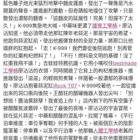
藍色離子炮光束猛烈地擊中麵皮護盾，發出了一聲像是汽水
開蓋的聲音。護盾劇烈震動，但奇蹟般地擋住了攻擊，只是
散發出濃郁的麵香。「這麵皮的延展性！完美！但撐不了太
久！」K-999焦急地大喊，中藥味更濃了
護脊工學椅
。廖沾
沾知道，他必須帶走他那缸陳年老蒜泥，那是宇宙的希望。
他跑到蒜泥缸前，使出他搬運食材的全部力量，將那口比他
還胖的缸抱起。「走！K-999！我們要從後院逃跑！別再管
你的紅棗枸杞燃料了！」「不行！燃料是文明的基礎！沒了
紅棗我飛不遠！」吉娃娃特務抗議。它用小嘴咬住
bestmade
工學椅
廖沾沾的衣領，同時開啟了它背上的枸杞推進器。推
進器發出「滋滋」的輕微煎煮聲，伴隨著一股濃郁的蔘味爆
發。廖沾沾抱著蒜泥缸
iRock T07
、K-999咬著他，一起從撞
出來的洞口衝向後院。王醋狂的醋罐機器人發出尖叫：「別
想逃！醬油黨餘孽！我會追上你！」店內剩下的所有空盤子
被醋酸氣波震碎，發出了最後的哀鳴。廖沾沾的宇宙冒險，
就在這片蒜泥、中藥和醋酸的混亂中，拉開了帷幕。《平行
泊車維度：車位爭奪戰》何手殘的人生，被兩個巨大的陰影
籠罩著：停車費，以及平行泊車。他那輛
人體工學椅
老舊的
掀背車，彷彿繼承了他所有的駕駛焦慮，從未在他需要時提