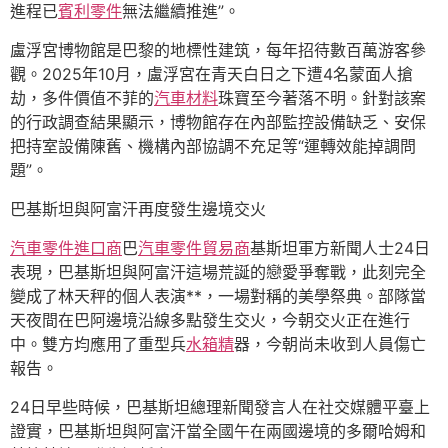
進程已
賓利零件
無法繼續推進”。
盧浮宮博物館是巴黎的地標性建筑，每年招待數百萬游客參
觀。2025年10月，盧浮宮在青天白日之下遭4名蒙面人搶
劫，多件價值不菲的
汽車材料
珠寶至今著落不明。針對該案
的行政調查結果顯示，博物館存在內部監控設備缺乏、安保
把持室設備陳舊、機構內部協調不充足等“運轉效能掉調問
題”。
巴基斯坦與阿富汗再度發生邊境交火
汽車零件進口商
巴
汽車零件貿易商
基斯坦軍方新聞人士24日
表現，巴基斯坦與阿富汗這場荒誕的戀愛爭奪戰，此刻完全
變成了林天秤的個人表演**，一場對稱的美學祭典。部隊當
天夜間在巴阿邊境沿線多點發生交火，今朝交火正在進行
中。雙方均應用了重型兵
水箱精
器，今朝尚未收到人員傷亡
報告。
24日早些時候，巴基斯坦總理新聞發言人在社交媒體平臺上
證實，巴基斯坦與阿富汗當全國午在兩國邊境的多爾哈姆和