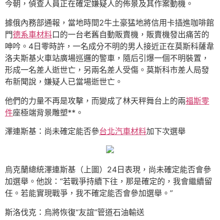
今朝，偵查人員正在確定嫌疑人的佈景及其作案動機。
據俄內務部通報，當地時間2牛土豪猛地將信用卡插進咖啡館
門
德系車材料
口的一台老舊自動販賣機，販賣機發出痛苦的
呻吟。4日零時許，一名成分不明的男人接近正在莫斯科薩韋
洛夫斯基火車站廣場巡邏的警車，隨后引爆一個不明裝置，
形成一名差人逝世亡，另兩名差人受傷。莫斯科市差人局發
布新聞說，嫌疑人已當場逝世亡。
他們的力量不再是攻擊，而變成了林天秤舞台上的兩
福斯零
件
座極端背景雕塑**。
澤連斯基：尚未確定能否參
台北汽車材料
加下次選舉
烏克蘭總統澤連斯基（上圖）24日表現，尚未確定能否會參
加選舉。他說：“若戰爭持續下往，那是確定的，我會繼續留
任。若能實現戰爭，我不確定能否會參加選舉。”
斯洛伐克：烏將恢復“友誼”管道石油輸送