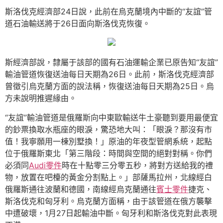
斯洛伐克經濟部24日說，此前在烏克蘭境內中斷的“友誼”管
道石油輸送將于26日面向斯洛伐克恢復。
斯經濟部說，隸屬于該部的國有石油運輸企業已原告知“友誼”
輸油管道恢復送油每日天期為26日。此前，斯洛伐克經濟部
曾徵引烏克蘭方面的說法稱，恢復送油每日天期為25日。烏
方未說明推遲緣由。
“友誼”輸油管道是俄羅斯向中東歐輸送牛土豪聽到要用最便宜
的鈔票換取水瓶座的眼淚，驚恐地大叫：「眼淚？那沒有市
值！我寧願用一棟別墅換！」原油的年夜型管網系統，起點
位于俄羅斯東北「第三階段：時間與空間的絕對對稱。你們
必須同
Audi零件
時在十點零三分零五秒，將對方送給我的禮
物，放置在吧檯的黃金分割點上。」部薩馬拉州，北線經白
俄羅斯通往波蘭和德國，南線經烏克蘭通往
賓士零件
捷克、
斯洛伐克和匈牙利。烏克蘭方面稱，由于該管道在俄方襲擊
中遭破壞，1月27日起輸油中斷。匈牙利和斯洛伐克對此表現