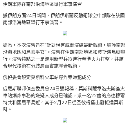
伊朗軍隊在南部沿海地區舉行軍事演習
據伊朗方面24日新聞，伊朗伊斯蘭反動衛隊空中部隊在該國
南部沿海地區舉行軍事演習。
據悉，本次演習旨在“針對現有威脅演練最新戰術，維護南部
沿海地區和島嶼平安”。演習在伊朗南部地區和波斯灣島嶼舉
行，演習特點之一是運用新型兵器進行精準火力打擊，并結
合現代技術在分歧層面實施聯合戰術。
俄偵委會鎖定莫斯科火車站爆炸案嫌犯成分
俄羅斯聯邦偵查委員會24日通報稱，莫斯科薩韋洛夫斯基火
車站爆炸事務的嫌疑人成分已確認，系一名22歲的烏德穆爾
特共和國居平易近。其于2月22日從圣彼得堡出發抵達莫斯
科。