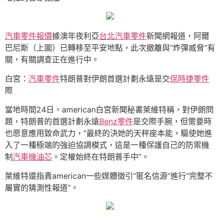
汽車零件報價
據澳年夜利亞
台北汽車零件
新聞網報道，阿爾
巴尼斯（上圖）已轉移至平安地點，此次撤離與“炸彈威脅”有
關，有關調查正在進行中。
白宮：
汽車零件
特朗普對伊朗首選計劃永遠是交
保時捷零件
際
當地時間24日，american白宮新聞秘書萊維特稱，對伊朗問
題，特朗普的首選計劃永遠
Benz零件
是交際手腕，但需要時
也愿意應用致命武力，“最終的決她的天秤座本能，驅使她進
入了一種極端的強迫協調模式，這是一種保護自己的防禦機
制
汽車機油芯
。定權始終在特朗普手中”。
萊維特還指責american一些媒體徵引“匿名信源”進行“完整不
屬實的猜測性報道”。