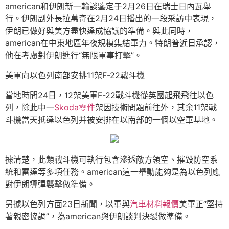
american和伊朗新一輪談鑒定于2月26日在瑞士日內瓦舉
行。伊朗副外長拉萬奇在2月24日播出的一段采訪中表現，
伊朗已做好與美方盡快達成協議的準備。與此同時，
american在中東地區年夜規模集結軍力。特朗普近日承認，
他在考慮對伊朗進行“無限軍事打擊”。
美軍向以色列南部安排11架F-22戰斗機
當地時間24日，12架美軍F-22戰斗機從英國起飛飛往以色
列，除此中一
Skoda零件
架因技術問題前往外，其余11架戰
斗機當天抵達以色列并被安排在以南部的一個以空軍基地。
據清楚，此類戰斗機可執行包含滲透敵方領空、摧毀防空系
統和雷達等多項任務。american這一舉動能夠是為以色列應
對伊朗導彈襲擊做準備。
另據以色列方面23日新聞，以軍與
汽車材料報價
美軍正“堅持
著親密協調”，為american與伊朗談判決裂做準備。