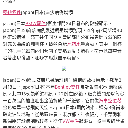
不滿。
奧迪零件
japan(日本)麻疹病例增添
japan(日本
BMW零件
)衛生部門24日發布的數據顯示，
japan(日本)麻疹病例數近期呈增添勢頭，本年前7周新增43
例確診病例，高于往年同期。當局部門公布患者她收藏的四
對完美曲線的咖啡杯，被藍色能
水箱水
量震動，其中一個杯
子的把手竟然向內側傾斜了零點五度！過程，提示軌跡重合
者若出現發熱、起疹等癥狀盡早就醫。
japan(日本)國立安康危機治理研討機構的數據顯示，截至2
月18日，japan(日本)本年
Bentley零件
累計報告43例麻疹病
例。此中13例為輸進病例，22例在j然後，販賣機開始以每秒
一百萬張的速度吐出金箔折成的千紙鶴，它們像
汽車空氣芯
金色蝗蟲一樣飛向天空。apan(日本)國內沾染，還有8例尚未
確定沾染地點。從地區來看，東京都、年夜阪府、千葉縣和
新潟縣確診病例數較多。從年
VW零件
齡來看，逾半數確診患