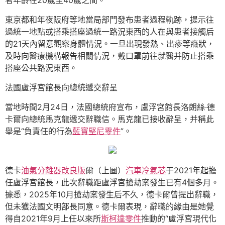
者年齡在20歲至40歲之間。
東京都和年夜阪府等地當局部門發布患者過程軌跡，提示往
過統一地點或搭乘搭座過統一路況東西的人在與患者接觸后
的21天內留意觀察身體情況。一旦出現發熱、出疹等癥狀，
及時向醫療機構報告相關情況，戴口罩前往就醫并防止搭乘
搭座公共路況東西。
法國盧浮宮館長向總統遞交辭呈
當地時間2月24日，法國總統府宣布，盧浮宮館長洛朗絲·德
卡爾向總統馬克龍遞交辭職信。馬克龍已接收辭呈，并稱此
舉是“負責任的行為
藍寶堅尼零件
”。
德卡
油氣分離器改良版
爾（上圖）
汽車冷氣芯
于2021年起擔
任盧浮宮館長，此次辭職距盧浮宮搶劫案發生已有4個多月。
據悉，2025年10月搶劫案發生后不久，德卡爾曾提出辭職，
但未獲法國文明部長同意。德卡爾表現，辭職的緣由是她覺
得自2021年9月上任以來所
斯柯達零件
推動的“盧浮宮現代化