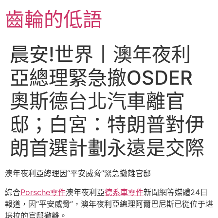
跳
齒輪的低語
至
主
要
晨安!世界丨澳年夜利
內
容
亞總理緊急撤OSDER
奧斯德台北汽車離官
邸；白宮：特朗普對伊
朗首選計劃永遠是交際
澳年夜利亞總理因“平安威脅”緊急撤離官邸
綜合
Porsche零件
澳年夜利亞
德系車零件
新聞網等媒體24日
報道，因“平安威脅”，澳年夜利亞總理阿爾巴尼斯已從位于堪
培拉的官邸撤離。