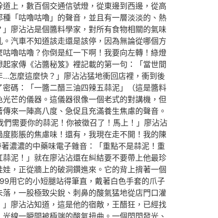
幹道上，數百個交通信號燈，從東邊到西邊，從高
那種「咕嚕咕嚕」的聲音，並且有一層淡淡的、熱
？」廖沾沾是個醬料學家，對所有食物相關的氣味
亂。汽車不知道該走還是該停，因為無論從哪個方
麼咕嚕咕嚕？你倒是紅一下啊！我要向左轉！綠燈
想起家傳《沾醬秘笈》裡記載的第一句：「當世間
年…怎麼這麼快？」廖沾沾猛地衝回店裡，衝到後
了密碼：「一醬二醋三油四辣五蒜泥」（這是醬料
色光芒的儀器。這儀器很像一個老式的對講機，但
著傳來一陣高八度、急促且充滿養生焦慮的聲音。
？我們需要你的蒜泥！你被徵召了！馬上！」廖沾沾
過度膨脹的焦慮味！還有，我現在走不開！我的陳
帶著濃濃的中藥味電子雜音：「重點不是蒜泥！重
缸蒜泥！」就在廖沾沾還在糾結要不要帶上他最珍
娃娃，正從牆上的破洞鑽進來。它的背上揹著一個
99用它的小短腿站得筆直，戴著白色手套的爪子
未落，一股極致尖銳、刺鼻的酸氣猛地從店門口灌
！」廖沾沾知道，這是他的宿敵，王醋狂，已經找
，光線一瞬間被極端的酸氣扭曲。一個閃閃發光、