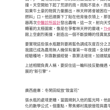
撞。天空開始下起了荒謬的雨。雨點不是水，而
如果牛土豪的物質力量勝出，林天秤將會被困在
燃料」口。他迅速撕下了貼在他背後衣領上，那
器再次
中醫診所設計
發出轟鳴，這一次，射向天
轉著的太極圖案，像是在爭奪林天秤的靈魂。
TH
館上空劇烈衝撞，創造出一個不斷旋轉的怪異氣旋
要實現這些張水瓶聽到要將藍色調成灰度百分之
我國已成為農用無人機保有量第一年夜國。全球約
經驗種地，到靠數據經營、靠算法增效，加速賦
上述相關負責人稱，要捉住這一輪科技反動機遇
展的“新引擎”。
廣西鹿寨：冬閑田綻放“致富花”
張水瓶的處境更糟，當圓規刺入他的藍光時，他
化的數學公式。個重點，聚焦鄉村風貌晉陞與農平