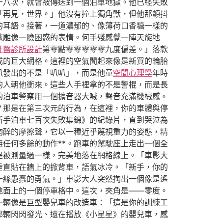
十八次，就會被傳送到一個泊車地獄。他已經失敗
「再見，世界。」他沒有撞上獨角獸，但他那顫抖
的耳語。接著，一道濃郁的、像薄荷口香糖一樣的
獸雕像一臉困惑的表情。何手殘感覺一陣天旋地
牙醫診所設計
第零點零零零零零九度偏差。」落款
成的巨大網格。這裡的空氣聞起來像是新買的輪胎
叭發出的不是「叭叭」，而是他童
空間心理學
年時
的人朝他衝來。這些人手裡拿的不是警棍，而是長
的泊車警察用一個擴音器大喊，聲音充滿機械感。
？那是在第三次元的行為，在這裡，你的車體與停
新手泊車七百次失敗集錦》的紀錄片，直到哭泣為
陶醉的摩擦聲，它以一種近乎蔑視重力的姿態，精
任何多餘的動作**。跑車的駕駛座上走出一個全
是被測量過一樣，完美地落在網格線上。「車影大
垂直貼在牆上的掀背車，語氣冰冷。「新手，你的
一絲愚蠢的勇氣。」車影大人突然掏出一個像是遙
地面上的一個停車格中。這次，夾角是——零度。
一輛像是巨型嬰兒車的改造車：「這是你的訓練工
那輛閃閃發光、還在播放《小星星》的嬰兒車，感