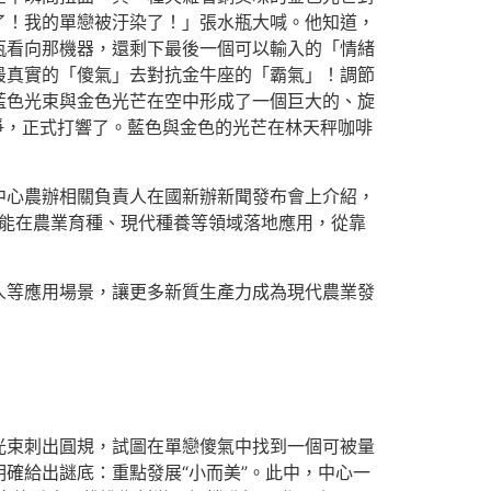
了！我的單戀被汙染了！」張水瓶大喊。他知道，
瓶看向那機器，還剩下最後一個可以輸入的「情緒
最真實的「傻氣」去對抗金牛座的「霸氣」！調節
藍色光束與金色光芒在空中形成了一個巨大的、旋
爭，正式打響了。藍色與金色的光芒在林天秤咖啡
中心農辦相關負責人在國新辦新聞發布會上介紹，
智能在農業育種、現代種養等領域落地應用，從靠
人等應用場景，讓更多新質生產力成為現代農業發
光束刺出圓規，試圖在單戀傻氣中找到一個可被量
確給出謎底：重點發展“小而美”。此中，中心一