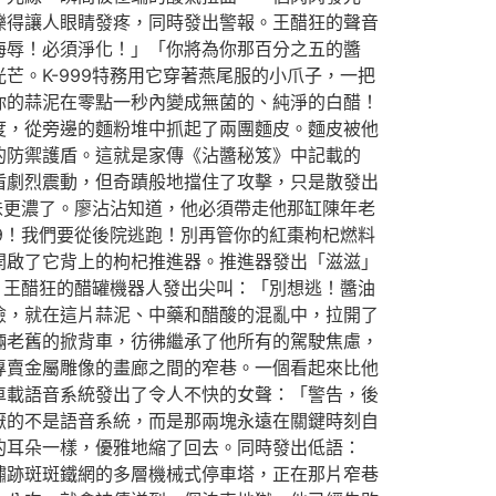
爍得讓人眼睛發疼，同時發出警報。王醋狂的聲音
侮辱！必須淨化！」「你將為你那百分之五的醬
。K-999特務用它穿著燕尾服的小爪子，一把
你的蒜泥在零點一秒內變成無菌的、純淨的白醋！
度，從旁邊的麵粉堆中抓起了兩團麵皮。麵皮被他
的防禦護盾。這就是家傳《沾醬秘笈》中記載的
盾劇烈震動，但奇蹟般地擋住了攻擊，只是散發出
味更濃了。廖沾沾知道，他必須帶走他那缸陳年老
9！我們要從後院逃跑！別再管你的紅棗枸杞燃料
開啟了它背上的枸杞推進器。推進器發出「滋滋」
。王醋狂的醋罐機器人發出尖叫：「別想逃！醬油
險，就在這片蒜泥、中藥和醋酸的混亂中，拉開了
輛老舊的掀背車，彷彿繼承了他所有的駕駛焦慮，
專賣金屬雕像的畫廊之間的窄巷。一個看起來比他
車載語音系統發出了令人不快的女聲：「警告，後
厭的不是語音系統，而是那兩塊永遠在關鍵時刻自
的耳朵一樣，優雅地縮了回去。同時發出低語：
鏽跡斑斑鐵網的多層機械式停車塔，正在那片窄巷