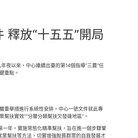
 釋放“十五五”開局
年夜以來，中心連續出臺的第14個指導“三農”任
關鍵重點。
一嚴重舉措進行系統性安排。中心一號文件就此專
業幫扶實效”“分層分類幫扶欠發達地區”。
的第一年。實施常態化精準幫扶，旨在進一個步驟鞏
、就業幫扶等方法，切實增強脫貧群眾的自我發展才