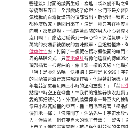
醬秘笈》封面的皺衛生紙，塞進口袋以備不時之
架橋到巷弄口，全部變成了綠燈。它們不是交替
氣騰騰的白霧從燈箱的頂部冒出，散發出一種難
都極度敏感。他聞出來了，這是一種只有在極度
向看，都是綠燈。一個穿著西裝的男人小心翼翼
沒用啊！」廖沾沾感覺到一陣心悸。這種氣味，
萬物的交通都被麵皮的氣味籠罩，且燈號恒綠、
健康住宅
廚，打開了一個藏在舊冰櫃後面的暗門
界的基礎公式，只
豪宅設計
有像他這樣的傳統派
頂部插著一根彎曲的、像韭菜一樣的天線。他顫
「喂！是廖沾沾嗎！快接聽！這裡是 K-999
的耳朵被這聲音震得嗡嗡作響，他捏著對講機，
年老蒜泥需要每隔三小時的溫和震動！」「蒜
民
點是**時空正在彎曲！**我們的推進器快沒紅
愛的那把銀勺時，外面的牆壁傳來一聲巨大的撞
像是小型瓦斯桶的東西，桶上用毛筆寫著「極品紅
優雅地一揮：「沒時間了，沾沾先生！宇宙水餃
入，伴隨著一個狂妄自大的電子音效：「警告！
上門了。他的宇宙冒險，被迫從他對蒜泥的焦慮