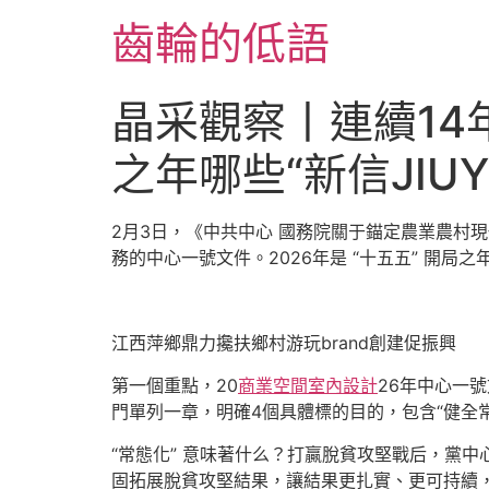
跳
齒輪的低語
至
主
要
晶采觀察丨連續14年
內
容
之年哪些“新信JIU
2月3日，《中共中心 國務院關于錨定農業農村
務的中心一號文件。2026年是 “十五五” 開
江西萍鄉鼎力攙扶鄉村游玩brand創建促振興
第一個重點，20
商業空間室內設計
26年中心一
門單列一章，明確4個具體標的目的，包含“健全常
“常態化” 意味著什么？打贏脫貧攻堅戰后，黨
固拓展脫貧攻堅結果，讓結果更扎實、更可持續，