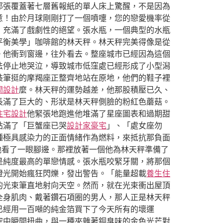
那張覆蓋著七層舊報紙的單人床上驚醒，不是因為
意！由於月球剛剛打了一個噴嚏，您的戀愛機率從
，充滿了戲劇性的絕望。張水瓶，一個典型的水瓶
平衡美學」咖啡館的林天秤。林天秤完美得像是從
。他衝到窗邊，往外看去。整座城市已經因為這個
法停止地哭泣，導致城市低窪處已經形成了小型潟
裝筆挺的摩羯座正整齊地站在原地，他們的鞋子裡
間設計
麼。林天秤的運勢越差，他那股積壓已久、
長滿了巨大的、形狀是林天秤側臉的粉紅色蘑菇。
住宅設計
他緊張地跑進他堆滿了星座圖表和過期甜
貼滿了「巨蟹座已哭
設計家豪宅
」、「處女座勿
種極具感染力的正面情緒作為燃料，來抵抗那負面
他看了一眼腳邊。那裡放著一個他為林天秤準備了
是純度最高的單戀情感。張水瓶咬緊牙關，將那個
燈光開始瘋狂閃爍，發出警告。「能量超載
養生住
的光束筆直地射向天空。然而，就在光束衝出屋頂
全身肌肉、戴著鑽石項圈的男人，那人正是林天秤
已經用一百噸的純金箔買下了今天所有的壞運
空中瞬間扭曲，與一種夾雜著銅臭味的金色光芒對