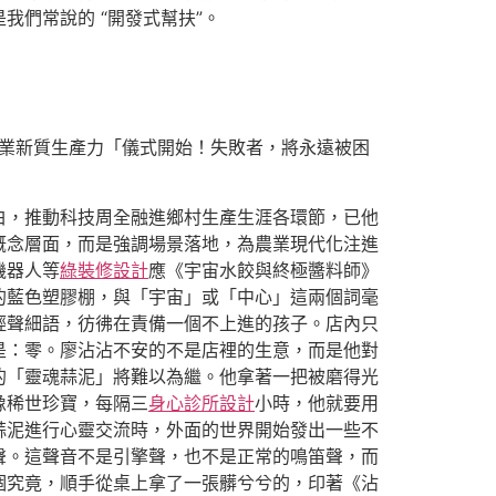
們常說的 “開發式幫扶”。
農業新質生產力「儀式開始！失敗者，將永遠被困
白，推動科技周全融進鄉村生產生涯各環節，已他
概念層面，而是強調場景落地，為農業現代化注進
機器人等
綠裝修設計
應《宇宙水餃與終極醬料師》
的藍色塑膠棚，與「宇宙」或「中心」這兩個詞毫
輕聲細語，彷彿在責備一個不上進的孩子。店內只
是：零。廖沾沾不安的不是店裡的生意，而是他對
的「靈魂蒜泥」將難以為繼。他拿著一把被磨得光
像稀世珍寶，每隔三
身心診所設計
小時，他就要用
蒜泥進行心靈交流時，外面的世界開始發出一些不
聲。這聲音不是引擎聲，也不是正常的鳴笛聲，而
個究竟，順手從桌上拿了一張髒兮兮的，印著《沾