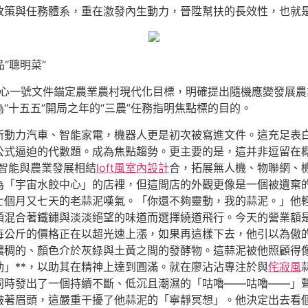
策與任務體系，重在激發內生動力，晉陞幫扶的長效性，也就是我
“聰明菜”
中心一號文件錨定農業農村現代化目標，明確提出隨機應變發展
“十五五”開局之年的“三農”任務指明焦點標的目的。
新動力汽車、智能家電，機器人更是初次被寫進文件。這充足表
公式逼迫的代數題。成為焦點趨勢。更主要的是，這并非逗留在
智能與農業發展相結
loft風室內設計
合，拓展無人機、物聯網、
為「宇宙水餃中心」的店裡，但這間店的外觀更像是一個被遺棄
七個月又七天的老蒜泥嘆氣。「你還不夠靈動，我的蒜泥。」他
頭混合著鐵鏽與淡淡絕望的味道而選擇繞道飛行。今天的營業額
頭每公斤的價格正在以超光速上漲，如果再這樣下去，他引以為傲
濃稠的、顏色介於灰綠與土黃之間的發酵物。這蒜泥被他照顧得
動」**，以助其在精神上達到圓滿。就在廖沾沾專注於與
侘寂風
同時發出了一個持續不斷、低沉且潮濕的「咕嚕——咕嚕——」
皺著眉頭，這嚴重干擾了他蒜泥的「寧靜冥想」。他決定出去看