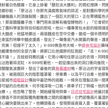
噴射著白色醋霧。它身上掛著「醋狂派大勝利」的霓虹燈牌，閃
是磨砂紙。「廖沾沾！你那充滿腐敗氣味的蒜泥，是對醬料學的
罐機器人的頂端裂開，露出了一個巨大的管口，正在聚積藍色光芒
生！那是醋酸離子炮！專門用來溶解有機發酵物的！」「它會把
出了醬料學家對待信仰般的怒吼。他以一種專業包水餃的極限速
巨大麵皮。他猛地擲出，兩張麵皮在空中交疊，變成一個半透明
光束猛烈地擊中麵皮護盾，發出了一聲像是汽水開蓋的聲音。護
完美！但撐不了太久！」K-999焦急地大喊，中
退休宅設計
藥
搬運食材的全部力量，將那口比他還胖的缸抱起。「走！K-99
飛不遠！」吉娃娃特務抗議。它用小嘴咬住廖沾沾的衣領，同時
沾抱著蒜泥缸、K-999咬著他，一起從撞出來的洞口衝向後院
被醋酸氣波震碎，發出了最後的哀
無毒建材
鳴。廖沾沾的宇宙冒
人生，被兩個巨大的陰影籠罩著：停車費，以及平行泊車。他那
的是城市
遊艇設計
傳說中最恐怖的挑戰，一條夾在理髮店與一間
層可疑的白色粉末。何手殘深吸一口氣。將車子打了倒檔。他的
治療。」他忽略了警告，開始緩慢地倒車。
日式住宅設計
他最討
座價值不菲的銅製獨角獸雕像之間的距離時，它們卻像兩片羞澀
覺心臟快要跳出來了。他轉頭看去，發現那座高聳入雲、覆蓋著