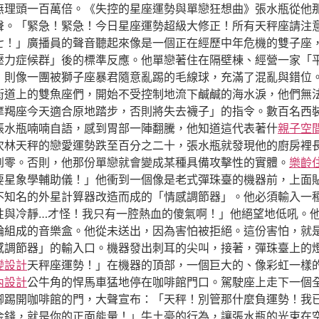
無理頭一百萬倍。《失控的星座運勢與單戀狂想曲》張水瓶從他
聲。「緊急！緊急！今日星座運勢超級大修正！所有天秤座請注
七！」廣播員的聲音聽起來像是一個正在經歷中年危機的雙子座
壓力症候群」後的標準反應。他單戀著住在隔壁棟、經營一家「
，則像一團被獅子座暴君隨意亂踢的毛線球，充滿了混亂與錯位
街道上的雙魚座們，開始不受控制地流下鹹鹹的海水淚，他們無
摩羯座今天適合原地踏步，否則將失去襪子」的指令。數百名西
張水瓶喃喃自語，感到胃部一陣翻騰，他知道這代表著什
親子空
次林天秤的戀愛運勢跌至百分之二十，張水瓶就發現他的廚房裡
到零。否則，他那份單戀就會變成某種具備攻擊性的實體。
樂齡
要星象學輔助儀！」他衝到一個像是老式彈珠臺的機器前，上面
不知名的外星計算器改造而成的「情感調節器」。他必須輸入一
性與冷靜…才怪！我只有一腔熱血的傻氣啊！」他絕望地低吼。
輪組成的音樂盒。他從未送出，因為害怕被拒絕。這份害怕，就
感調節器」的輸入口。機器發出刺耳的尖叫，接著，彈珠臺上的
變設計
天秤座運勢！」在機器的頂部，一個巨大的、像彩虹一樣
內設計
公牛角的悍馬車猛地停在咖啡館門口。駕駛座上走下一個
腳踢開咖啡館的門，大聲宣布：「天秤！別管那什麼負運勢！我
金錢，就是你的正面能量！」牛土豪的行為，讓張水瓶的光束在