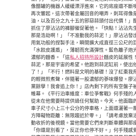
像醋罐的機器人緩緩漂浮進來，它的底座還不斷
再次響起，這次帶著金屬回音的嘲弄，刺耳得像
油，以及百分之九十五的邪惡蒜頭付出代價！」醋
抓住了廖沾沾的褲腳催促著他。「快點！沾沾先
那是浩劫啊！」「不准動我的蒜泥！」廖沾沾發
用氣功般的捏製手法，瞬間擴大成直徑三公尺的
「水餃皮護盾」，薄韌而充滿彈性。藍色離子炮
濃郁的麵香。「這
私人招待所設計
麵皮的延展性！
蒜泥，那是宇宙的希望。他跑到蒜泥缸前，使出他
了！」「不行！燃料是文明的基礎！沒了紅棗我
的輕微煎煮聲，伴隨著一股濃郁的蔘味爆發。廖沾
黨餘孽！我會追上你！」店內剩下的所有空盤子
帷幕。《平行泊車維度：車位爭奪戰》何手殘的
從未在他需要時提供過任何幫助。今天，他面臨
車子尺寸小上三十公分的停車格，上面還灑著一
方障礙物距離：無限趨近於零。」「請考慮放棄
動收折的後視鏡。當他需要它們來判斷車體與那
「你還是別看了，反正你也停不好。」何手殘感