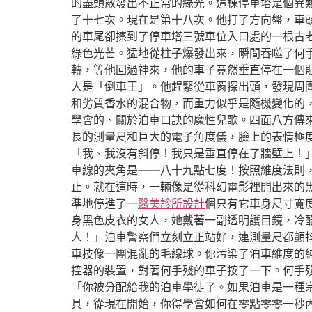
的盡頭散發出不正常的綠光。這棟停車塔是個異
了十七次。現在是第十八次。他打了方向盤，車
的車尾卻擦到了停車塔三號車位入口處的一根古
綠色光芒。猛地從柱子爆發出來，瞬間吞噬了何
轉，等他回過神來，他的車子竟然垂直停在一個
人是「倒車王」。他趕緊從車窗探出頭，發現周
和劣質香水的混合物，而重力似乎是隨機變化的
學會的、關於泊車口訣的魔性兒歌。四面八方傳
長的測量尺和巨大的電子角度儀，臉上的表情極
「我、我沒有斜停！我只是垂直停在了牆壁上！
車線的夾角是——八十九點七度！按照維度法則
止。就在這時，一輛像是從科幻電影裡開出來的
準地停進了一
醫美診所設計
個只有它車身尺寸寬
身黑色皮衣的女人，她戴著一副透明護目鏡，冷
人！」泊車警察們立刻立正站好，連測量尺都顫
車技像一團混亂的毛線球。你污染了泊車維度的
控器的裝置，對著何手殘的車子按了一下。何手
「你被分配給我的泊車學徒了。如果泊車是一種
具，從現在開始，你得學會如何在零點零零一秒