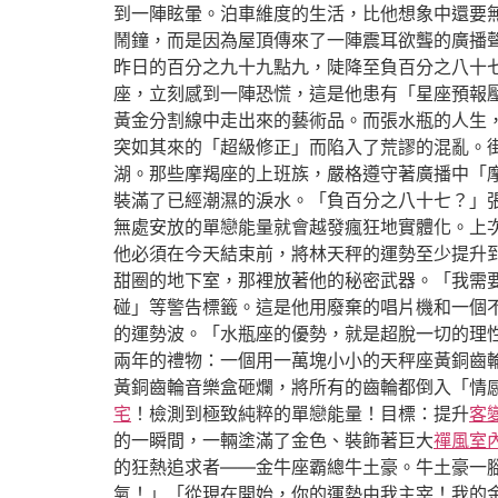
到一陣眩暈。泊車維度的生活，比他想象中還要
鬧鐘，而是因為屋頂傳來了一陣震耳欲聾的廣播
昨日的百分之九十九點九，陡降至負百分之八十
座，立刻感到一陣恐慌，這是他患有「星座預報
黃金分割線中走出來的藝術品。而張水瓶的人生
突如其來的「超級修正」而陷入了荒謬的混亂。
湖。那些摩羯座的上班族，嚴格遵守著廣播中「
裝滿了已經潮濕的淚水。「負百分之八十七？」
無處安放的單戀能量就會越發瘋狂地實體化。上
他必須在今天結束前，將林天秤的運勢至少提升
甜圈的地下室，那裡放著他的秘密武器。「我需
碰」等警告標籤。這是他用廢棄的唱片機和一個
的運勢波。「水瓶座的優勢，就是超脫一切的理
兩年的禮物：一個用一萬塊小小的天秤座黃銅齒
黃銅齒輪音樂盒砸爛，將所有的齒輪都倒入「情
宅
！檢測到極致純粹的單戀能量！目標：提升
客
的一瞬間，一輛塗滿了金色、裝飾著巨大
禪風室
的狂熱追求者——金牛座霸總牛土豪。牛土豪一
氣！」「從現在開始，你的運勢由我主宰！我的