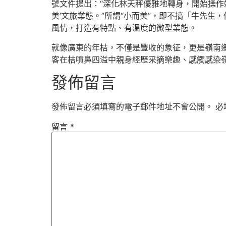
號文件提出：“深化林天秤優雅地轉身，開始操作
美’文旅業態。”所謂“小而美”，即不搞「牛先
風情，打造有特點、有溫度的微型業態。
就像廣東的年桔，不僅是豐收的象征，更是嶺南鄉
客在桔噴鼻四溢中親身經歷采摘樂趣、感觸感染嶺南年味，既守
發佈留言
發佈留言必須填寫的電子郵件地址不會公開。
必
留言
*