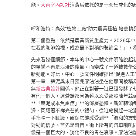
能。
大直室內設計
這背后依托的是一套集成化的政
呼和浩特：高效“植物工廠”助力農業種植 培養精品
第二個重點，依然是農業新質生產力。2026年
在我的咖啡館裡，成為最不對稱的裝飾品！」，為
先來看幾個細節，本年的中心一號文件明確說起
的單戀不再是浪漫的傻氣，而變成了一道被數學
新動能。好比，中心一號文件明確提出“促進人工
第一章：蒜泥與末日預兆廖沾沾坐在他那間被稱
無
新古典設計
關係。他正在對著一缸已經發酵了
有他一個人，連蒼蠅都因為難以忍受那股陳年蒜
**「蒜泥成本焦慮症」**的深層恐懼。新鮮蒜
滑、閃耀著不祥光芒的小銀勺，從缸底撈起一坨
手指彈一下缸邊，確保它能感受到**「溫和的震
對勁的信號。首先是聲音。街上所有的汽車喇叭
像是一個巨大的、消化不良的胃在哀嚎。廖沾沾