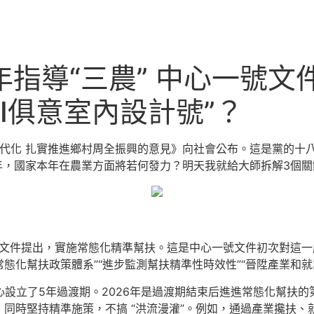
指導“三農” 中心一號文件
YI俱意室內設計號”？
現代化 扎實推進鄉村周全振興的意見》向社會公布。這是黨的十八
局之年，國家本年在農業方面將若何發力？明天我就給大師拆解3個
號文件提出，實施常態化精準幫扶。這是中心一號文件初次對這
態化幫扶政策體系”“進步監測幫扶精準性時效性”“晉陞產業和就
中心設立了5年過渡期。2026年是過渡期結束后進進常態化幫扶
同時堅持精準施策，不搞 “洪流漫灌”。例如，通過產業攙扶