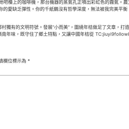
她吧檯上的咖啡機，那台機器的蒸氣孔正噴出彩虹色的霧氣。農
生，你的愛缺乏彈性。你的千紙鶴沒有哲學深度，無法被我完美平
村獨有的文明符號。發展“小而美”，圍繞年桔做足了文章，打
住了鄉土特點，又讓中國年桔從 TC:jiuyi9follow8 698b
填欄位標示為
*