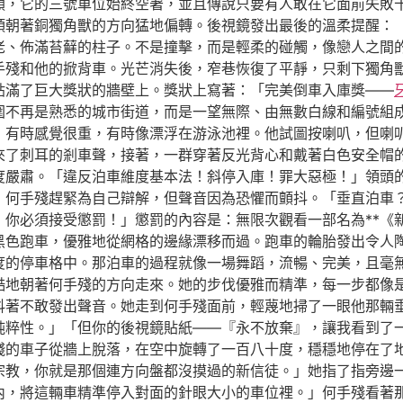
類，它的三號車位始終空著，並且傳說只要有人敢在它面前失敗
頭朝著銅獨角獸的方向猛地偏轉。後視鏡發出最後的溫柔提醒：
老、佈滿苔蘚的柱子。不是撞擊，而是輕柔的碰觸，像戀人之間
手殘和他的掀背車。光芒消失後，窄巷恢復了平靜，只剩下獨角
貼滿了巨大獎狀的牆壁上。獎狀上寫著：「完美倒車入庫獎——
圍不再是熟悉的城市街道，而是一望無際、由無數白線和編號組
，有時感覺很重，有時像漂浮在游泳池裡。他試圖按喇叭，但喇
來了刺耳的剎車聲，接著，一群穿著反光背心和戴著白色安全帽
度嚴肅。「違反泊車維度基本法！斜停入庫！罪大惡極！」領頭
」何手殘趕緊為自己辯解，但聲音因為恐懼而顫抖。「垂直泊車
，你必須接受懲罰！」懲罰的內容是：無限次觀看一部名為**《
黑色跑車，優雅地從網格的邊緣漂移而過。跑車的輪胎發出令人
度的停車格中。那泊車的過程就像一場舞蹈，流暢、完美，且毫無
酷地朝著何手殘的方向走來。她的步伐優雅而精準，每一步都像
抖著不敢發出聲音。她走到何手殘面前，輕蔑地掃了一眼他那輛
純粹性。」「但你的後視鏡貼紙——『永不放棄』，讓我看到了
殘的車子從牆上脫落，在空中旋轉了一百八十度，穩穩地停在了
宗教，你就是那個連方向盤都沒摸過的新信徒。」她指了指旁邊
內，將這輛車精準停入對面的針眼大小的車位裡。」何手殘看著