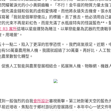
是閃耀著淚光的小小黃銅齒輪。「不行！金牛座的物質力量太強
一個充滿金錢和俗氣的虛假愛情裡，而他將永遠失去機會。張水
張寫著「我就是個單戀傻瓜」的標籤，丟了進去。他必須用自己
空的光束不再是彩虹色，而是充滿了水瓶座特有的怪誕藍色**。
E R3 寓所
這場以星座運勢為賭注、以單戀能量為武器的荒唐戰
。用場景”。
五十一點二，陷入了更深的哲學恐慌。，我們底氣很足。近期，
有50萬臺農用無人機，我國就超過了30萬臺。再好比，人工
能農業數智化轉型。
，促進人工智能與農業發展相結合，拓展無人機、物聯網、機器
感到一股強烈的自我
會所設計
審視衝擊。第三她對著天空的藍色
易近增收，焦點在于鄉村游玩的發展路徑。本年中心一號文件明