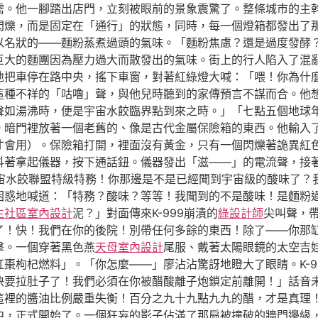
需。他一腳踏出店門，立刻被眼前的景象震驚了。整條城市的主
閃爍，而是固定在「通行」的狀態，同時，每一個燈箱都發出了
以名狀的——麵粉蒸煮過頭的氣味。「麵粉焦慮？還是過度發酵
巨大的麵團因為壓力過大而散發出的氣味。街上的行人陷入了混
地把車停在路中央，搖下車窗，對著紅綠燈大喊：「喂！你為什
這種不祥的「咕嚕」聲，與他兒時聽到的家傳預言不謀而合。他
聲如湯沸時，便是宇宙水餃臨界點到來之時。」「七點五個地球
。暗門裡放著一個老舊的、像是古代金屬保險箱的東西。他輸入
才會用）。保險箱打開，裡面沒有黃金，只有一個閃爍著詭異紅
抖著拿起儀器，按下通話鈕。儀器發出「滋——」的電流聲，接
！宇宙水餃聯盟特級特務！你那邊是不是已經聞到宇宙級的酸味了
困惑地喊道：「特務？酸味？等等！我聞到的不是酸味！是麵粉
生社區室內設計
泥？」對面傳來K-999崩潰的
綠設計師
尖叫聲，
棗了！快！我們在你的後院！別帶任何多餘的東西！除了——你那
擊。一個穿著黑色燕
天母室內設計
尾服、戴著太陽眼鏡的太空吉
棗枸杞燃料」。「你怎麼——」廖沾沾驚訝地瞪大了眼睛。K-9
快要拉肚子了！我們必須在你被醋酸離子炮鎖定前離開！」話音
這裡的醬油比例嚴重失衡！百分之九十九點九九的醋，才是真理
中，正式開始了。一個狂妄的影子佔滿了那扇被撞破的牆門邊緣