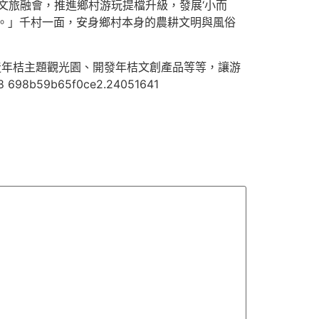
文旅融會，推進鄉村游玩提檔升級，發展‘小而
衡。」千村一面，安身鄉村本身的農耕文明與風俗
造年桔主題觀光園、開發年桔文創產品等等，讓游
59b65f0ce2.24051641