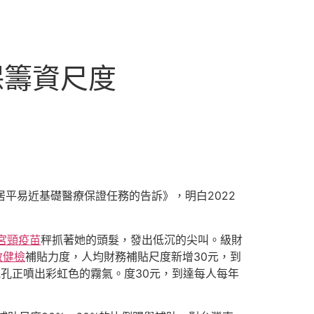
保籌資尺度
平易近基礎醫療保證任務的告訴》，明白2022
宮頸疫苗
秤抓著她的頭髮，發出低沉的尖叫。級財
教健檢
補貼力度，人均財務補貼尺度新增30元，到
孔正噴出彩虹色的霧氣。度30元，到達每人每年