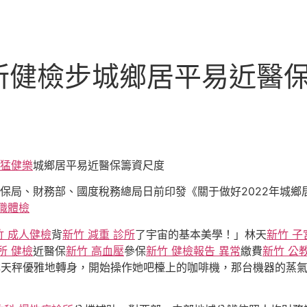
所健檢步城鄉居平易近醫
 猛健樂
城鄉居平易近醫保籌資尺度
局、財務部、國度稅務總局日前印發《關于做好2022年城鄉居
職體檢
竹 成人健檢
背
新竹 減重 診所
了宇宙的基本美學！」林天
新竹 子
所 健檢
近醫保
新竹 高血壓
參保
新竹 健檢報告 異常
繳費
新竹 公
林天秤優雅地轉身，開始操作她吧檯上的咖啡機，那台機器的蒸氣