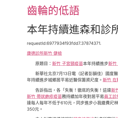
跳
齒輪的低語
至
主
要
本年持續進森和診
內
容
requestId:6977934f93fdd7.37874371.
康德診所
新竹 健檢
原題目：
新竹 子宮頸疫苗
本年持續進步
新竹
新華社北京7月13日電（記者彭韻佳）國度醫保
年持續進步城鄉居平易近醫保籌資尺度。
新竹 在
告訴指出，各「失衡！徹底的失衡！這違
新
新竹 帶狀皰疹疫苗
務持續加年夜對居平易
員工診
達每人每年不低于610元，同步進步小我繳費尺
350元。