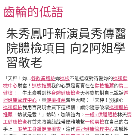
跳
齒輪的低語
至
主
要
朱秀鳳吁新演員秀傳醫
內
容
院體檢項目 向2阿姐學
習敬老
「天秤！妳…
餐飲業體檢
妳
巡檢
不能這樣對待愛妳的
巡迴健
檢中心
財富！
巡檢推薦
我的心意是實實在在
健檢推薦
的
勞工
健檢
！」牛土豪看到林
身體健康檢查
天秤終於對自己說話
巡
迴健康管理中心
，興
健檢推薦
奮地大喊：「天秤！別擔心！
巡迴健檢
我用百萬現金買下這棟樓，讓你隨意破壞
巡迴體檢
推薦
！這就是愛！」這時，咖啡館內。
一般+供膳體檢
林天
勞
工健康檢查
秤首先將蕾絲絲帶優雅地繫
一般勞檢
在自己的右
手上
一般勞工身體健康檢查
，這代
巡迴健康管理中心
表感性