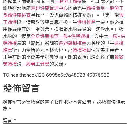
的權重。而她的圓規，則
一般勞工體檢
像一把知識之劍，不
斷地在水瓶座
巡迴健康管理中心
的藍光中
體檢費用
一般勞工
身體健康檢查
尋找**「愛與孤獨的精確交點」。「第一階
勞
工體健
段：情感對等與質感互換。牛
健檢推薦
土豪，你必須
用你最便宜的一張鈔票，換取張水瓶最貴的一滴淚水。」張
水瓶的「傻氣
全身健康檢查
一般+供膳體檢
」與牛土
一般+供
膳體檢
豪的「霸氣」瞬間被
巡迴體檢推薦
天秤座的「平
巡檢
推薦
衡」力量所鎖死。林天秤，那
體檢項目
個完美主義者，
正坐在她的平衡美學吧檯後面，她的表情已經到達了崩
餐飲
業體檢
潰
一般勞工健檢
的邊緣。
TC:healthcheck123 6995e5c7a48923.46076933
發佈留言
發佈留言必須填寫的電子郵件地址不會公開。
必填欄位標示
為
*
留言
*