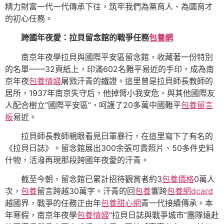
精力財富一代一代傳承下往，筑牢我們為黨育人、為國育才
的初心任務。
跨國年夜愛：拉貝留念館的戰爭任務
包養網
南京年夜學拉貝與國際平安區留念館，收藏著一份特別
的名單——32頁紙上，印滿602名難平易近的手印，成為南
京年夜
包養情婦
屠戮汗青的鐵證。這里曾是拉貝師長教師的
居所，1937年南京失守后，他掉臂小我安危，與其他國際友
人配合樹立“國際平安區”，呵護了20多萬中國難平
包養留言
板
易近。
拉貝師長教師親眼看見日軍暴行，在這里寫下了有名的
《拉貝日誌》。留念館展出300余張可貴照片、50多件史料
什物，活潑再現那段跨國年夜愛的汗青。
截至今朝，留念館已累計招待觀賞者約3
包養價格
0萬人
次，
包養
留言跨越30萬字。汗青的回
包養
響跨
包養網dcard
越國界，戰爭的任務正由年
包養甜心網
青一代接續傳承。本
年寒假，南京年夜學
包養情婦
“拉貝日誌與戰爭城市”團隊遠赴