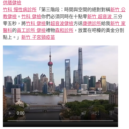
供膳健檢
竹科 慢性病診所
「第三階段：時間與空間的絕對對稱
新竹 公
教健檢
。
竹科 健檢
你們必須同時在十點零
新竹 超音波
三分
零五秒，將
竹科 健檢
對
超音波健檢
方送
康德診所
給我
新竹 家
醫科
的
員工診所 健檢
禮物
森和診所
，放置在吧檯的黃金分割
點上。」
新竹 子宮頸疫苗