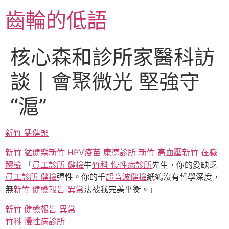
跳
齒輪的低語
至
主
要
核心森和診所家醫科訪
內
容
談丨會聚微光 堅強守
“滬”
新竹 猛健樂
新竹 猛健樂
新竹 HPV疫苗
康德診所
新竹 高血壓
新竹 在職
體檢
「
員工診所 健檢
牛
竹科 慢性病診所
先生，你的愛缺乏
員工診所 健檢
彈性。你的千
超音波健檢
紙鶴沒有哲學深度，
無
新竹 健檢報告 異常
法被我完美平衡。」
新竹 健檢報告 異常
竹科 慢性病診所