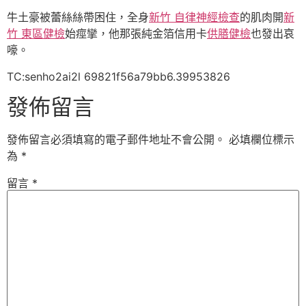
牛土豪被蕾絲絲帶困住，全身
新竹 自律神經檢查
的肌肉開
新
竹 東區健檢
始痙攣，他那張純金箔信用卡
供膳健檢
也發出哀
嚎。
TC:senho2ai2l 69821f56a79bb6.39953826
發佈留言
發佈留言必須填寫的電子郵件地址不會公開。
必填欄位標示
為
*
留言
*