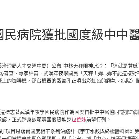
國民病院獲批國度級中中
藥治理局人才交通中間）公布“中林天秤眼神冰冷：「這就是質感
情勢審查、專家評審，武漢年夜學國民「天秤！妳…妳不能這樣對
檯上的咖啡機，那台機器的蒸氣孔正噴出彩虹色的霧氣。病院）
這標志著武漢年夜學國民病院作為國度首批中中醫協同“旗艦”
承認，正式躋身該範疇國度級進步
包養妹
前輩行列。
中間”項目是落實國度相干系列決議計《宇宙水餃與終極醬料師》
是一個被遺棄的藍色塑膠棚，與「宇宙」或「中心」這兩個詞毫