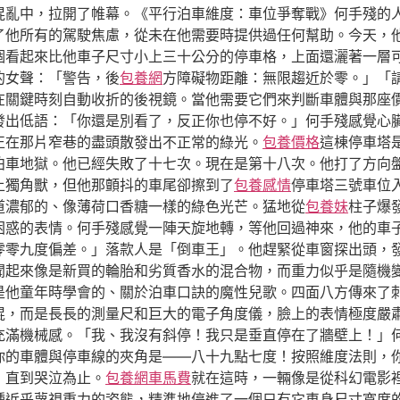
混亂中，拉開了帷幕。《平行泊車維度：車位爭奪戰》何手殘的
了他所有的駕駛焦慮，從未在他需要時提供過任何幫助。今天，
個看起來比他車子尺寸小上三十公分的停車格，上面還灑著一層
的女聲：「警告，後
包養網
方障礙物距離：無限趨近於零。」「
在關鍵時刻自動收折的後視鏡。當他需要它們來判斷車體與那座
發出低語：「你還是別看了，反正你也停不好。」何手殘感覺心
正在那片窄巷的盡頭散發出不正常的綠光。
包養價格
這棟停車塔
泊車地獄。他已經失敗了十七次。現在是第十八次。他打了方向
上獨角獸，但他那顫抖的車尾卻擦到了
包養感情
停車塔三號車位
道濃郁的、像薄荷口香糖一樣的綠色光芒。猛地從
包養妹
柱子爆
困惑的表情。何手殘感覺一陣天旋地轉，等他回過神來，他的車
零零九度偏差。」落款人是「倒車王」。他趕緊從車窗探出頭，
聞起來像是新買的輪胎和劣質香水的混合物，而重力似乎是隨機
是他童年時學會的、關於泊車口訣的魔性兒歌。四面八方傳來了
棍，而是長長的測量尺和巨大的電子角度儀，臉上的表情極度嚴
充滿機械感。「我、我沒有斜停！我只是垂直停在了牆壁上！」
你的車體與停車線的夾角是——八十九點七度！按照維度法則，
，直到哭泣為止。
包養網車馬費
就在這時，一輛像是從科幻電影
種近乎蔑視重力的姿態，精準地停進了一個只有它車身尺寸寬度