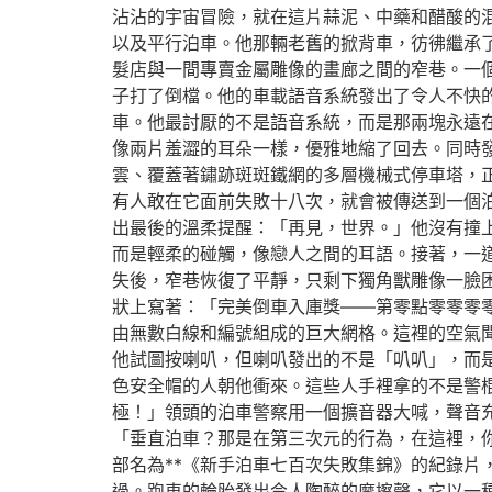
沾沾的宇宙冒險，就在這片蒜泥、中藥和醋酸的
以及平行泊車。他那輛老舊的掀背車，彷彿繼承
髮店與一間專賣金屬雕像的畫廊之間的窄巷。一
子打了倒檔。他的車載語音系統發出了令人不快
車。他最討厭的不是語音系統，而是那兩塊永遠
像兩片羞澀的耳朵一樣，優雅地縮了回去。同時
雲、覆蓋著鏽跡斑斑鐵網的多層機械式停車塔，
有人敢在它面前失敗十八次，就會被傳送到一個
出最後的溫柔提醒：「再見，世界。」他沒有撞
而是輕柔的碰觸，像戀人之間的耳語。接著，一
失後，窄巷恢復了平靜，只剩下獨角獸雕像一臉
狀上寫著：「完美倒車入庫獎——第零點零零零
由無數白線和編號組成的巨大網格。這裡的空氣
他試圖按喇叭，但喇叭發出的不是「叭叭」，而
色安全帽的人朝他衝來。這些人手裡拿的不是警
極！」領頭的泊車警察用一個擴音器大喊，聲音
「垂直泊車？那是在第三次元的行為，在這裡，
部名為**《新手泊車七百次失敗集錦》的紀錄片
過。跑車的輪胎發出令人陶醉的摩擦聲，它以一