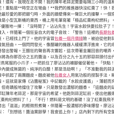
！還有，我現在走不開！我的陳年老蒜泥需要每隔三小時的溫和震
！重點是**時空正在彎曲！**我們的推進器快沒紅棗了！快！
他最珍愛的那把銀勺時，外面的牆壁傳來一聲巨大的撞擊。一個
像是小型瓦斯桶的東西，桶上用毛筆寫著「極品紅棗枸杞燃料」。
爪子優雅地一揮：「沒時間了，沾沾先生！宇宙水餃快要拉肚子了
灌入，伴隨著一個狂妄自大的電子音效：「警告！這裡的
長期包
狂，已經找上門了。他的宇宙冒
包養一個月價錢
險，被迫從他對
酸氣扭曲。一個閃閃發光、像醋罐的機器人緩緩漂浮進來，它的
時發出警報。王醋狂的聲音再次響起，這次帶著金屬回音的嘲弄
你將為你那百分之五的醬油，以及百分之九十五的邪惡蒜頭付出
穿著燕尾服的小爪子，一把抓住了廖沾沾的褲腳催促著他。「快點
秒內變成無菌的、純淨的白醋！那是浩劫啊！」「不准動我的蒜
堆中抓起了兩團麵皮。麵皮被他
包養女人
用氣功般的捏製手法，
盾。這就是家傳《沾醬秘笈》中記載的「水餃皮護盾」，薄韌而
但奇蹟般地擋住了攻擊，只是散發出濃郁的麵香。「這麵皮的延展
那缸陳年老蒜泥，那是宇宙的希望。他跑到蒜泥缸前，使出他搬
的紅棗枸杞燃料了！」「不行！燃料是文明的基礎！沒了紅棗我飛
出「滋滋」的輕微煎煮聲，伴隨著一股濃郁的蔘味爆發。廖沾沾抱
叫：「別想逃！醬油黨餘孽！我會追上你！」店內剩下的所有空