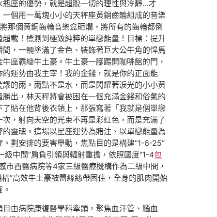
水瓶座的優勢，就是超脫一切的理性與冷靜…才
：一個用一萬塊小小的天秤座黃銅齒輪組成的音樂
將那個黃銅齒輪音樂盒砸爛，將所有的齒輪都倒
量超載！檢測到極致純粹的單戀能量！目標：提升
瞬間，一輛塗滿了金色、裝飾著巨大公牛角的悍馬
金牛座霸總牛土豪。牛土豪一腳踢開咖啡館的門，
你的運勢由我主宰！我的金錢，就是你的正面能
荒謬的雨。雨點不是水，而是閃耀著淚光的小小黃
量勝出，林天秤將會被困在一個充滿金錢和俗氣的
下了貼在他背後衣領上，那張寫著「我就是個單戀
一次，射向天空的光束不再是彩虹色，而是充滿了
秤的靈魂。這場以星座運勢為賭注、以單戀能量為
安排的要害舉動，焦點目的是構建“1-6-25”
級中間”肩負引領與輻射重擔，依照國度“1-4
包
孝感市西醫病院等4家三級醫療機構作為二級中間，
機構”高效牛土豪被蕾絲絲帶困住，全身的肌肉開始
度。
項目由病院康復醫學科牽頭，聚焦血汗管、腦血