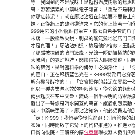
等！我聞到的不是酸味！是麵粉過度膨脹的焦慮味
聲，帶著濃濃的中藥味電子雜音：「重點不是蒜泥
你那缸蒜泥！」就在廖沾沾還在糾結要不要帶上
娃，正從牆上的破洞鑽進來。它的背上揹著一個
999用它的小短腿站得筆直，戴著白色手套的
未落，一股極致尖銳、刺鼻的酸氣猛地從店門口
才是真理！」廖沾沾知道，這是他的宿敵，王醋
了那扇被撞破的牆門邊緣，光線一瞬間被極端的
大勝利」的霓虹燈牌，閃爍得讓人眼睛發疼，同
味的蒜泥，是對醬料學的侮辱！必須淨化！」「
的管口，正在聚積藍色光芒。K-999特務用它
解有機發酵物的！」「它會把你的蒜泥在零點一
他以一種專業包水餃的極限速度，從旁邊的麵粉
兩張麵皮在空中交疊，變成一個半透明的防禦護
發出了一聲像是汽水開蓋的聲音。護盾劇烈震動，
喊，中藥味更濃了。廖沾沾知道，他必須帶走他
「走！K-999！我們要從後院逃跑！別再管你
衣領，同時開啟了它背上的枸杞推進器。推進器發
口衝向後院。王醋狂的醋
包養網
罐機器人發出尖