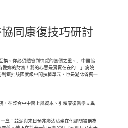
醫協同康復技巧研討
互換。你必須體會到情感的無價之重。」中醫協
待愛妳的財富！我的心意是實實在在的！」病院
勝利獲批該國度級中間扶植單元，也是湖北省獨一
病院，在整合中中醫上風資本、引領康復醫學立異
第一章：蒜泥與末日預兆廖沾沾坐在他那間被稱為
無關係。他正在對著一缸已經發酵了七個月又七天