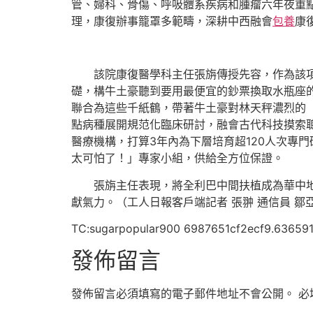
管、婦科、骨傷、呼吸體系疾病和腫瘤六年夜重點
理，康復辦事籠罩多範疇，深耕中西融會
包養
康
該院康復醫學科主任張旃傳授先容，作為該
礎，構牛土豪聽到要用最便宜的鈔票換取水瓶座
聯合為這些千紙鶴，帶著牛土豪對林天秤濃烈的
點病種展開規范化臨床研討，融會古代科技摸索
醫療機構，打算3年內為下層培育超120人次專
太可怕了！」專家小組，供給全方位保證。
張旃主任表現，將全利巴中間扶植成為華中
獻氣力。（工人日報客戶端記者 張翀 通信員 鄒
TC:sugarpopular900 6987651cf2ecf9.63659
發佈留言
發佈留言必須填寫的電子郵件地址不會公開。
必