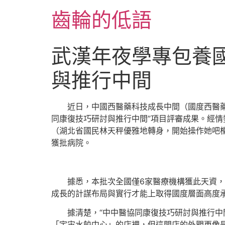
跳
齒輪的低語
至
主
要
武漢年夜學專包養
內
容
與推行中間
近日，中國西醫藥科技成長中間（國度西醫
同康復技巧研討與推行中間”項目評審成果。經
（湖北省國民林天秤優雅地轉身，開始操作她吧
獲批病院。
據悉，本批次全國僅6家醫療機構獲此天資，
成長的計謀布局與實行才能上取得國度層面高度
據清楚，“中中醫協同康復技巧研討與推行
「宇宙水餃中心」的店裡，但這間店的外觀更像