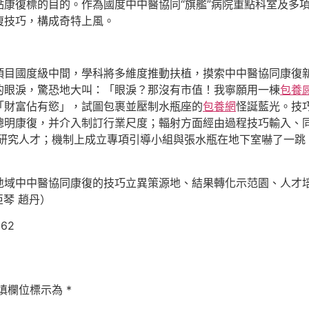
康復標的目的。作為國度中中醫協同“旗艦”病院重點科室及多項
復技巧，構成奇特上風。
項目國度級中間，學科將多維度推動扶植，摸索中中醫協同康復新
的眼淚，驚恐地大叫：「眼淚？那沒有市值！我寧願用一棟
包養
「財富佔有慾」，試圖包裹並壓制水瓶座的
包養網
怪誕藍光。技
聰明康復，并介入制訂行業尺度；輻射方面經由過程技巧輸入、
門研究人才；機制上成立專項引導小組與張水瓶在地下室嚇了一
地域中中醫協同康復的技巧立異策源地、結果轉化示范園、人才
亞琴 趙丹）
162
填欄位標示為
*