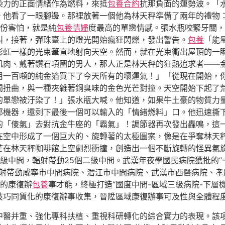
染力的正面情緒作為燃料，來抵
包養合約
抗那負面的運勢波。「
。他看了一眼腳邊。那裡放著一個他為林天秤準備了兩年的禮物
份害怕，就是純
包養情婦
度最高的單戀情感。張水瓶咬緊牙關，
叫，接著，彈珠臺上的燈光開始瘋狂閃爍，發出警告。
包養
「能
彩虹一樣的光束筆直地射向天空。然而，就在光束衝出屋頂的一
肌肉、戴著鑽石項圈的男人，那人正是林天秤的狂熱追求者——
用一百噸的純金箔買下了今天所有的壞運氣！」「從現在開始，
間扭曲，與一種夾雜著銅臭味的金色光芒對撞。天空開始下起了
的單戀被汙染了！」張水瓶大喊。他知道，如果牛土豪的物質力
那機器，還剩下最後一個可以輸入的「情緒燃料」口。他迅速撕
的「傻氣」去對抗金牛座的「霸氣」！調節器再次發出轟鳴，這
芒在空中形成了一個巨大的、旋轉著的太極圖案，像是在爭奪林天
在林天秤咖啡館上空劇烈衝撞，創造出一個不斷旋轉的怪異氣旋。劃
中間，輻射帶動25個二級中間。武漢年夜學國民病院獲批的“一
輻射帶動咸寧市中間病院、潛江市中間病院、武漢市西醫病院、
構的康復辦
包養
事才能，終極打造“國度中間-區域三級病院-下層
技巧同質化的康復辦事收集，晉陞區域康復辦事可及性與全體程
中醫并重、強化專科扶植、重視科研轉化的綜合實力的表現。該