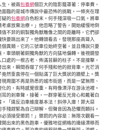
人生，被兩
包養網
個巨大的陰影籠罩著：停車費，
他面臨的是城市傳說中最恐怖的挑戰，一條夾在理
可疑的
包養網
白色粉末。何手殘深吸一口氣。將車
請考慮放棄治療。」他忽略了警告，開始緩慢地倒
價值不菲的銅製獨角獸雕像之間的距離時，它們卻
臟快要跳出來了。他轉頭看去，發現那座高聳入
是個異類，它的三號車位始終空著，並且傳說只要
盤，車頭朝著銅獨角獸的方向猛地偏轉。後視鏡發
入口處的一根古老、佈滿苔蘚的柱子。不是撞擊，
發出來，瞬間吞噬了何手殘和他的掀背車。光芒消
子竟然垂直停在一個貼滿了巨大獎狀的牆壁上。獎
發現周圍不再是熟悉的城市街道，而是一望無際、
變化的，有時感覺很重，有時像漂浮在游泳池裡。
刺耳的剎車聲，接著，一群穿著反光背心和戴著白
肅。「違反泊車維度基本法！斜停入庫！罪大惡
何手殘趕緊為自己辯解，但聲音因為恐懼而顫抖。
你必須接受懲罰！」懲罰的內容是：無限次觀看一
裡開出來的黑色跑車，優雅地從網格的邊緣漂移而
的停車格中。那泊車的過程就像一場舞蹈，流暢、