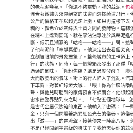
的老蒜泥嘆氣。「你還不夠靈動，我的蒜泥。
包
混合著鐵鏽與淡淡絕望的味道而選擇繞道飛行。今
公斤的價格正在以超光速上漲，如果再這樣下去
稠的、顏色介於灰綠與土黃之間的發酵物。這蒜泥
在精神上達到圓滿。就在廖沾沾專注於與蒜泥進
斷、低沉且潮濕的「咕嚕——咕嚕——」聲。這
了他蒜泥的「寧靜冥想」。他決定出去看個究竟
立刻被眼前的景象震驚了。整條城市的主幹道上
行」的狀態，同時，每一個燈箱都發出了那種「
過頭的氣味。「麵粉焦慮？還是過度發酵？」廖
大而散發出的氣味。街上的行人陷入了混亂。汽
下車窗，對著紅綠燈大喊：「喂！你為什麼咕嚕
聲，與他兒時聽到的家傳預言不謀而合。他想起
宙水餃臨界點到來之時。」「七點五個地球年…
是古代金屬保險箱的東西。他輸入了密碼：「一
金，只有一個閃爍著詭異紅色光芒的儀器。這儀
出「滋——」的電流聲，接著傳來一陣高八度、
不是已經聞到宇宙級的酸味了？我們需要你的蒜