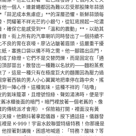
有他一個人，連蒼蠅都因為難以忍受那股陳年蒜頭
「蒜泥成本焦慮症」**的深層恐懼。新鮮蒜頭每
滑、閃耀著不祥光芒的小銀勺，從缸底撈起一坨濃
確保它能感受到**「溫和的震動」**，以助其
聲音。街上所有的汽車喇叭同時發出了一個持續不
化不良的胃在哀嚎。廖沾沾皺著眉頭，這嚴重干擾
生紙，塞進口袋以備不時之需。他一腳踏出店門，
變成了綠燈。它們不是交替閃爍，而是固定在「通
的頂部冒出，散發出一種難以名狀的——麵粉蒸煮
來了，這是一種只有在極度巨大的麵團因為壓力過
個穿著西裝的男人小心翼翼地把車停在路中央，搖
覺到一陣心悸。這種氣味，這種不祥的「咕嚕」
皮的氣味籠罩，且燈號恒綠、聲如湯沸時，便是宇
在舊冰櫃後面的暗門。暗門裡放著一個老舊的、像
樣的傳統派才會用）。保險箱打開，裡面沒有黃
的天線。他顫抖著拿起儀器，按下通話鈕。儀器發
裡是 K-999！宇宙水餃聯盟特級特務！你那邊是
，他捏著對講機，困惑地喊道：「特務？酸味？等