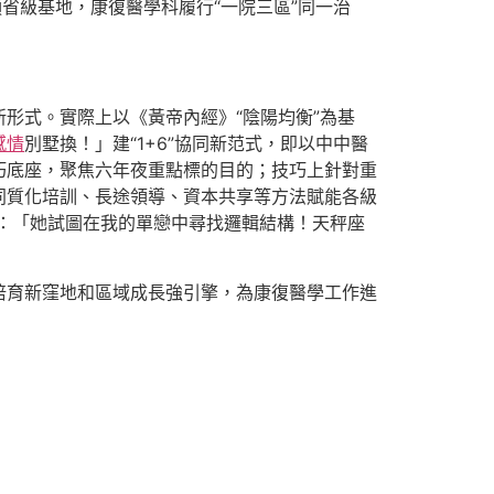
省級基地，康復醫學科履行“一院三區”同一治
形式。實際上以《黃帝內經》“陰陽均衡”為基
感情
別墅換！」建“1+6”協同新范式，即以中中醫
巧底座，聚焦六年夜重點標的目的；技巧上針對重
同質化培訓、長途領導、資本共享等方法賦能各級
跳：「她試圖在我的單戀中尋找邏輯結構！天秤座
培育新窪地和區域成長強引擎，為康復醫學工作進