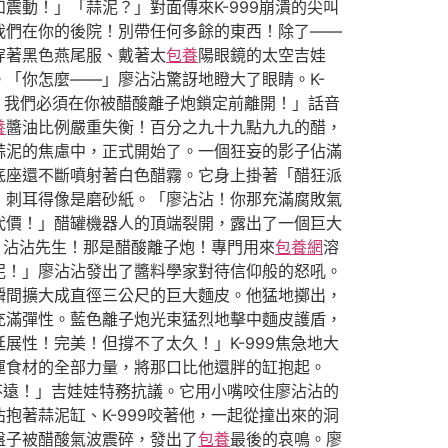
動！」「蒜泥？」對面傳來K-999崩潰的尖叫
我們在你的後院！別帶任何多餘的東西！除了——
穿著黑色燕尾服、戴著太
包養
陽眼鏡的太空吉娃
「你怎麼——」廖沾沾驚訝地瞪大了眼睛。K-
！我們必須在你被醋酸離子炮鎖定前離開！」話音
養
醬油比例嚴重失衡！百分之九十九點九九的醋，
蒜泥的焦慮中，正式開始了。一個狂妄的影子佔滿
底座還不斷噴射著白色醋霧。它身上掛著「醋狂派
，刺耳得像是磨砂紙。「廖沾沾！你那充滿腐敗氣
代價！」醋罐機器人的頂端裂開，露出了一個巨大
！沾沾先生！那是醋酸離子炮！專門用來
包養網
溶
泥！」廖沾沾發出了醬料學家對待信仰般的怒吼。
瞬間擴大成直徑三公尺的巨大麵皮。他猛地擲出，
充滿彈性。藍色離子炮光束猛烈地擊中麵皮護盾，
性！完美！但撐不了太久！」K-999焦急地大
運食材的全部力量，將那口比他還胖的缸抱起。
不遠！」吉娃娃特務抗議。它用小嘴咬住廖沾沾的
著蒜泥缸、K-999咬著他，一起從撞出來的洞
盤子被醋酸氣波震碎，發出了
包養
最後的哀鳴。廖