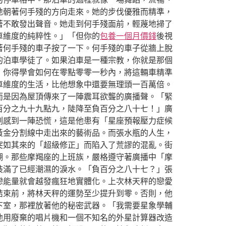
地朝著何手殘的方向走來。她的步伐優雅而精準，
著不敢發出聲音。她走到何手殘面前，輕蔑地掃了
車維度的純粹性。」「但你的
包養一個月價錢
後視
著何手殘的車子按了一下。何手殘的車子從牆上脫
的泊車學徒了。如果泊車是一種宗教，你就是那個
，你得學會如何在零點零零一秒內，將這輛車精準
車維度的生活，比他想象中還要無理頭一百萬倍。
而是因為屋頂傳來了一陣震耳欲聾的廣播聲。「緊
百分之九十九點九，陡降至負百分之八十七！」廣
刻感到一陣恐慌，這是他患有「星座預報壓力症候
黃金分割線中走出來的藝術品。而張水瓶的人生，
突如其來的「超級修正」而陷入了荒謬的混亂。街
湖。那些摩羯座的上班族，嚴格遵守著廣播中「摩
裝滿了已經潮濕的淚水。「負百分之八十七？」張
戀能量就會越發瘋狂地實體化。上次林天秤的戀愛
結束前，將林天秤的運勢至少提升到零。否則，他
下室，那裡放著他的秘密武器。「我需要星象學輔
他用廢棄的唱片機和一個不知名的外星計算器改造