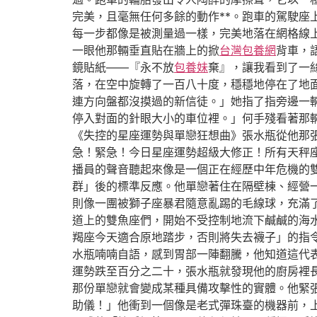
完美，且毫無任何多餘的動作**。跑車的駕駛
每一步都像是被測量過一樣，完美地落在網格線
一眼他那輛垂直貼在牆上的掀
台灣包養網
背車，
鏡貼紙——『永不放
包養妹
棄』，讓我看到了一
落，在空中旋轉了一百八十度，穩穩地停在了地
連方向盤都沒摸過的新信徒。」她指了指旁邊一
停入對面的針眼大小的車位裡。」何手殘看著那
《失控的星座運勢與單戀狂想曲》張水瓶從他那
急！緊急！今日星座運勢超級大修正！所有天秤
播員的聲音聽起來像是一個正在經歷中年危機的
群」後的標準反應。他單戀著住在隔壁棟、經營
則像一團被獅子座暴君隨意亂踢的毛線球，充滿
道上的雙魚座們，開始不受控制地流下鹹鹹的海
羯座今天適合原地踏步，否則將失去襪子」的指
水瓶喃喃自語，感到胃部一陣翻騰，他知道這代
運勢跌至百分之二十，張水瓶就發現他的廚房裡
那份單戀就會變成某種具備攻擊性的實體。他緊
助儀！」他衝到一個像是老式彈珠臺的機器前，