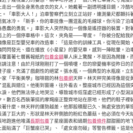
座上走出一個全身黑色皮衣的女人，她戴著一副透明護目鏡，冷酷
上。「車影大人！」泊車警察們立刻立正站好，連測量尺都顫抖
語氣冰冷。「新手，你的車技像一團混亂的毛線球。你污染了泊
絲愚蠢的勇氣。」車影大人突然掏出一個像是遙控器的裝置，對
面上的一個停車格中。這次，夾角是——零度。「你被分配給我
輛像是巨型嬰兒車的改造車：「這是你的訓練工具，從現在開始
輛閃閃發光、還在播放《小星星》的嬰兒車，感到一陣眩暈。泊
張覆蓋著七層舊報紙的
包養金額
單人床上驚醒，不是因為鬧鐘，
座請注意！由於月球剛剛打了一個噴嚏，您的戀愛機率從昨日的
雙子座，充滿了戲劇性的絕望。張水瓶，一個典型的水瓶座，立
一家「平衡美學」咖啡館的林
包養網
天秤。林天秤完美得像是從
了混亂與錯位。他衝到窗邊，往外看去。整座城市已經因為這個
水淚，他們無法停止地哭泣，導致城市低窪處已經形成了小型潟
令。數百名西裝筆挺的摩羯座正整齊地站在原地，他們的鞋子裡
表著什麼。林天秤的運勢越差，他那股積壓已久、無處安放的單
長滿了巨大的、形狀是林天秤側臉的粉紅色蘑菇。他必須在今天
張地跑進他堆滿
長期包養
了星座圖表和過期
包養條件
甜甜圈的地
上面貼滿了「巨蟹座已哭」、「處女座勿碰」等警告標籤。這是