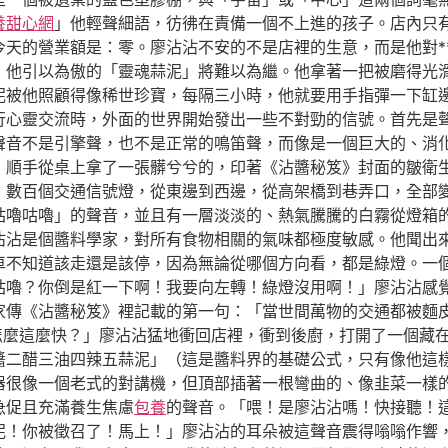
養甜心網
」他輕聲細語，彷彿在責備一個不上進的孩子。店內只
天的營業額是：零。廖沾沾不安的不是店裡的生意，而是他對**
，他引以為傲的「靈魂蒜泥」將難以為繼。他拿著一把被磨得光
被他照顧得像稀世珍寶，每隔三小時，他就要用手指彈一下缸邊，
行心靈交流時，外面的世界開始發出一些不對勁的信號。首先是
聲音不是引擎聲，也不是正常的鳴笛聲，而像是一個巨大的、消
，順手從桌上拿了一張髒兮兮的，印著《沾醬秘笈》封面的皺衛
，數百個交通信號燈，從東邊到西邊，從高架橋到巷弄口，全部
咕嚕咕嚕」的聲音，並且有一層淡淡的、熱氣騰騰的白霧從燈箱
沾沾是個醬料學家，對所有食物相關的氣味都極度敏感。他聞出
車不知道該走還是該停，因為無論從哪個方向看，都是綠燈。一
咕嚕？你倒是紅一下啊！我要向左轉！綠燈沒用啊！」廖沾沾感
家傳《沾醬秘笈》裡記載的第一句：「當世間萬物的交通都被麵
怎麼這麼快？」廖沾沾猛地衝回店裡，衝到後廚，打開了一個藏
醬二醋三油四辣五蒜泥」（這是醬料界的基礎公式，只有像他這
器很像一個老式的對講機，但頂部插著一根彎曲的、像韭菜一樣
急促且充滿養生焦慮
包養
的聲音。「喂！是廖沾沾嗎！快接聽！這
泥！你被徵召了！馬上！」廖沾沾的耳朵被這聲音震得嗡嗡作響