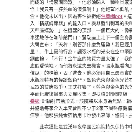
而成的「情感調節器」。他必須輸入一種極具感
怪！我只有一腔熱血的傻氣啊！」他絕望地低吼
盒。他從未送出，因為害怕被拒絕
包養網ppt
。這
入「情感調節器」的輸入口。機器發出刺耳的尖
天秤座運勢！」在機器的頂部，一個巨大的、像
車猛地停在咖啡館門口。駕駛座上走下一個全身
大聲宣布：「天秤！別管那什麼負運勢！我已經
量！」牛土豪的行為，讓張水瓶的光束在空中瞬
銅齒輪。「不行！金牛座的物質力量太強了！我
虛假愛情裡，而他將永遠失去機會。張水瓶看向
傻瓜」的標籤，丟了進去。他必須用自己最真實
水瓶座特有的怪誕藍色**。藍色光束與金色光
武器的荒唐戰爭，正式打響了。藍色與金色的光芒
平面化康復辦事與立異收集，即扶植6個國度級一級
養網
-8”輻射帶動形式，該院將以本身為焦點，
并協助每家介入單元晉陞不少于2家下層醫療機
痙攣，他那張純金箔信用卡也發出哀嚎。協同、
此次獲批是武漢年夜學國民病院持久保持中