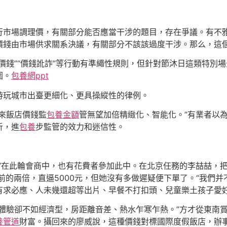
行市場調理價，有關部分能否應當干涉的題目，存在爭議。有不
錢由市場供求關系決議，有關部分不該該過度干涉。那么，這個
價錢”“價錢訛詐”等行動有準繩性規則，但針對節沐日這類特別
圍。
包養網ppt
游玩城市出臺更細化、更具操縱性的律例。
來飯店價錢監
包養金額
管無望加倍精緻化、智能化。”有業者以
析，進
包養
步監管的效力和迷信性。
。”在此輪會商中，也有花費者參加此中。在北京任務的李喆喆，
節前的兩倍，直逼5000元，但她沒有多做遲疑便下單了。“我們
有求必應、人未幾還超等出片、早餐不打扣頭、兒童樂土孩子愛好
，體驗卻不如經濟型，房距離音差、熱水乍寒乍熱。”方才從東南
養管道
財富。攝回來的廖威說，這種價錢對標國際度假飯店，辦