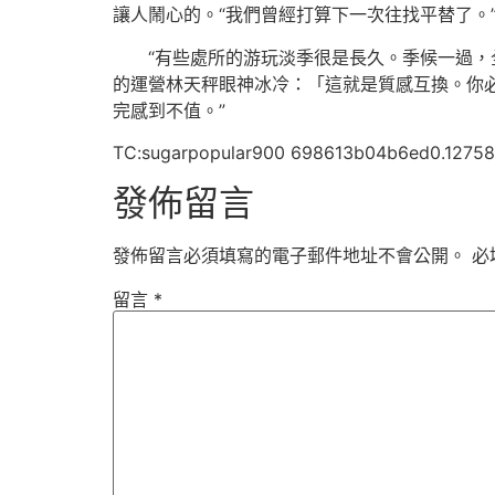
讓人鬧心的。“我們曾經打算下一次往找平替了。
“有些處所的游玩淡季很是長久。季候一過，
的運營林天秤眼神冰冷：「這就是質感互換。你
完感到不值。”
TC:sugarpopular900 698613b04b6ed0.1275
發佈留言
發佈留言必須填寫的電子郵件地址不會公開。
必
留言
*