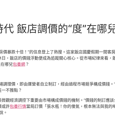
代 飯店調價的“度”在哪
房價暴跌十倍！”的信息登上了熱搜。這家飯店國慶假期一間客
節沐日，飯店的價錢浮動便成為追蹤關心核心。從市場紀律來看，
竟在哪兒
包養網
？
市場調理價，即由運營者自立制訂，經由過程市場競爭構成價錢。
這一不雅點？
美微觀經濟調控下重要由市場構成價錢的機制。“價錢的制訂應該
價或許
包養行情
當局訂價「張水瓶！你的傻氣，根本無法與我的
強說。