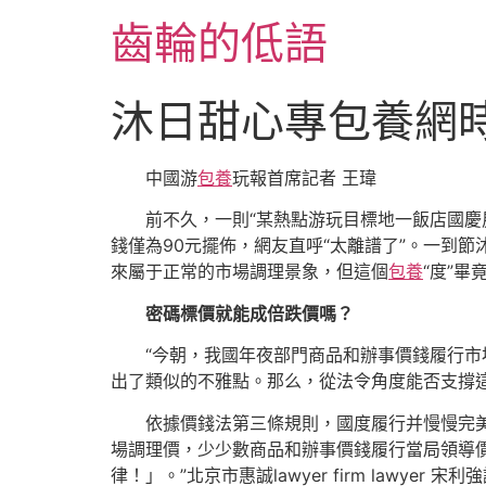
跳
齒輪的低語
至
主
要
沐日甜心專包養網時
內
容
中國游
包養
玩報首席記者 王瑋
前不久，一則“某熱點游玩目標地一飯店國慶
錢僅為90元擺佈，網友直呼“太離譜了”。一到
來屬于正常的市場調理景象，但這個
包養
“度”畢
密碼標價就能成倍跌價嗎？
“今朝，我國年夜部門商品和辦事價錢履行
出了類似的不雅點。那么，從法令角度能否支撐
依據價錢法第三條規則，國度履行并慢慢完
場調理價，少少數商品和辦事價錢履行當局領導
律！」。”北京市惠誠lawyer firm lawyer 宋利