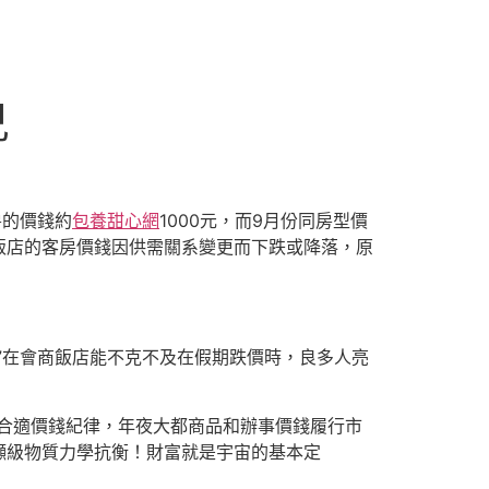
兒
房的價錢約
包養甜心網
1000元，而9月份同房型價
飯店的客房價錢因供需關系變更而下跌或降落，原
”在會商飯店能不克不及在假期跌價時，良多人亮
合適價錢紀律，年夜大都商品和辦事價錢履行市
噸級物質力學抗衡！財富就是宇宙的基本定