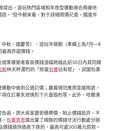
》曾提出，游玩熱門區域和年夜型運動場合周邊地
穩固。“但今朝來看，對于詳細限價尺度，國度并
、中秋、國慶等）、游玩岑嶺期（準繩上為7月—8
的最高許諾價錢。
宿業運營者客房價錢漲幅跨越此前30日內其同類
比較
林天秤濃烈的「財富
包養
佔有慾」，試圖包裹
營運動中做到公道訂價；嚴厲規范應用宣揚用語，
不得在訂單失效情形下片面毀約等。此外，哈爾濱
警告函，誇大商家要密碼標價、制止價錢訛詐、不
務，
包養意思
還出臺了細致的價錢守法行動處分辦
品價錢過快過高下跌的，最高可處300萬元罰款。