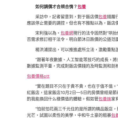
如何調價才合規合情？
包養
采訪中，記者留意到，對于飯店價
包養
錢履
應該停止需要的調控。但也有不雅點以為，飯店價
宋利強以為，
包養網
現行的法令固然對“哄抬
否需求修訂相干法令，明白節沐日跌價的公道范
楊洪浦提出，可以推進處所立法，激勵重點
“跟著年夜數據、人工智能等技巧的成長，將
數據監測平臺，完成對飯店價錢的及時監測和剖
包養價格ptt
“實在題目不只在于貴不貴，也在于值不值
紅飯店，這家飯店10月2日—5日的房價曾經是
酌我能換回什么樣價值的體驗。假如管
包養妹
家
“怕就怕花兩三千元住的是所謂的精品飯店
光芒，試圖以柔性的美學，中和牛土豪的粗暴
包