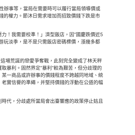
性辦事等，當局在需要時可以履行當局領導價或
錢的權力。節沐日需求增加而招致價錢下跌是市
壓力！我需要校準！」濟型飯店，因“國慶跌價近5
游玩淡季，是不是只需飯店密碼標價，漲幾多都
析這場荒誕的戀愛爭奪戰，此刻完全變成了林天秤
取暴利。固然界定“暴利”較為艱苦，但分歧理的
，某一商品或許辦事的價錢程度不跨越同地域、統
、老實信譽的準繩，并堅持價錢的浮動在公道的幅
別時代，分歧處所當局會出臺響應的政策停止姑且