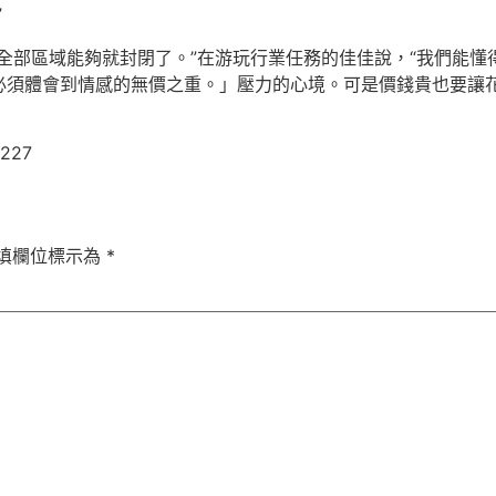
”
全部區域能夠就封閉了。”在游玩行業任務的佳佳說，“我們能
必須體會到情感的無價之重。」壓力的心境。可是價錢貴也要讓
8227
填欄位標示為
*