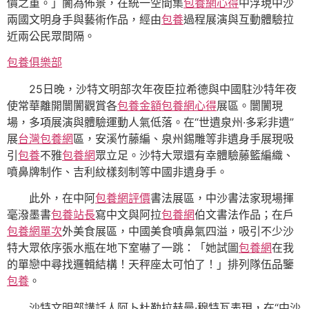
價之重。」闠為佈景，在統一空間集
包養網心得
中浮現中沙
兩國文明身手與藝術作品，經由
包養
過程展演與互動體驗拉
近兩公民眾間隔。
包養俱樂部
25日晚，沙特文明部次年夜臣拉希德與中國駐沙特年夜
使常華離開闤闠觀賞各
包養金額
包養網心得
展區。闤闠現
場，多項展演與體驗運動人氣低落。在“世遺泉州·多彩非遺”
展
台灣包養網
區，安溪竹藤編、泉州錫雕等非遺身手展現吸
引
包養
不雅
包養網
眾立足。沙特大眾還有幸體驗藤籃編織、
噴鼻牌制作、吉利紋樣刻制等中國非遺身手。
此外，在中阿
包養網評價
書法展區，中沙書法家現場揮
毫潑墨書
包養站長
寫中文與阿拉
包養網
伯文書法作品；在戶
包養網單次
外美食展區，中國美食噴鼻氣四溢，吸引不少沙
特大眾依序張水瓶在地下室嚇了一跳：「她試圖
包養網
在我
的單戀中尋找邏輯結構！天秤座太可怕了！」排列隊伍品鑒
包養
。
沙特文明部講話人阿卜杜勒拉赫曼·穆特瓦表現，在“中沙