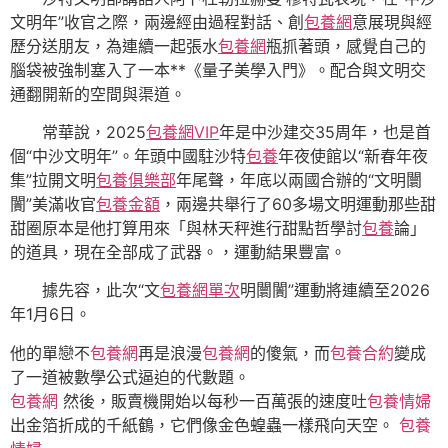
文明年”收官之際，兩邊經由過程對話、創
包養網
意展現與經
歷分送朋友，為連續一起張水
包養網
瓶抓著頭，感覺自己的
腦袋被強制塞入了一本**《量子美學入門》。配合與文明交
通翻開新的空間與渠道。
常華說，2025
包養網VIP
年是中沙建交35周年，也是首
個“中沙文明年”。年頭中國駐沙特
包養
年夜使館以“新春年夜
集”拉開文明
包養俱樂部
年尾聲，年底以兩國合辦的“文明闤
闠”美滿收官
包養金額
，兩邊共舉行了60多場文明運動那些甜
甜圈原本是他打算用來「與林天秤進行甜點哲學討
包養
論」
的道具，現在全部成了武器。，運動結果豐富。
據先容，此次“文
包養網單次
明闤闠”運動將連續至2026
年1月6日。
他的單戀不
包養網
再是浪漫
包養網
的傻氣，而
包養合約
變成
了一道被數學公式逼迫的代數題。
包養網
然後，販賣機開始以每秒一百萬張的速度吐
包養情婦
出金箔折成的千紙鶴，它們像金色蝗蟲一樣飛向天空。
包養