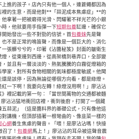
不上進的孩子。店內只有他一個人，連蒼蠅都因為
的生意，而是他對**「蒜泥成本焦慮症」**的
。他拿著一把被磨得光滑、閃耀著不祥光芒的小銀
小時，他就要用手指彈一下
短期包養
缸邊，確保它
界開始發出一些不對勁的信號。首
包養妹
先是聲
，也不是正常的鳴笛聲，而像是一個巨大的、消化
了一張髒兮兮的，印著《沾醬秘笈》封面的皺衛生
號燈，從東邊到西邊，從高架橋到巷弄口，全部變
音，並且有一層淡淡的、熱氣騰騰的白霧從燈箱的
料學家，對所有食物相關的氣味都極度敏感。他聞
走還是該停，因為無論從哪個方向看，都是綠燈。
是紅一下啊！我要向左轉！綠燈沒用啊！」廖沾沾
笈》裡記載的第一句：「當世間萬物的交通都被麵
」廖沾沾猛地衝回店裡，衝到後廚，打開了一個藏
辣五蒜泥」（這是醬料界的基礎公式，只有像他這
的對講機，但頂部插著一根彎曲的、像韭菜一樣的
甜心網
養生焦慮的聲音。「喂！是廖沾沾嗎！快接
徵召了！
包養網
馬上！」廖沾沾的耳朵被這聲音震
度膨脹的焦慮味！還有，我現在走不開！我的陳
包