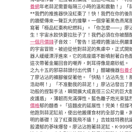
養網
年老蒜泥需要每隔三小時的溫和震動！」「蒜
**我們的推進器快沒紅棗了！快！我們在你的
的牆壁傳來一聲巨大的撞擊。一個穿著黑色燕尾
寫著「極品紅棗枸杞燃料」。「你怎麼——」廖沾
生！宇宙水餃快要拉肚子了！我們必須在你被醋
一個月價錢
子音效：「警告！這裡的醬油比例嚴
的宇宙冒險，被迫從他對蒜泥的焦慮中，正式開
器人緩緩漂浮進來，它的底座還不斷噴射著白色
這次帶著金屬回音的嘲弄，刺耳得像是磨砂紙。
之九十五的邪惡蒜頭付出代價！」醋罐機器
包養
了廖沾沾的褲腳催促著他。「快點！沾沾先生！
浩劫啊！」「不准動我的蒜泥！」廖沾沾發出了
功般的捏製手法，瞬間擴大成直徑三公尺的巨大
皮護盾」，薄韌而充滿彈性。藍色離子炮光束猛
價格
郁的麵香。「這麵皮的延展性！完美！但撐不
他跑到蒜泥缸前，使出他搬運食材的全部力量，將
明的基礎！沒了紅棗我飛不遠！」吉娃娃特務抗
股濃郁的蔘味爆發。廖沾沾抱著蒜泥缸、K-99