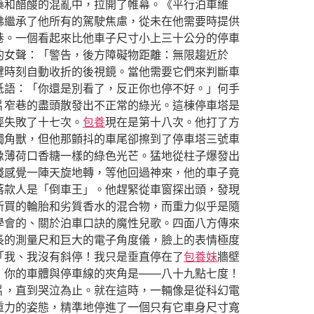
藥和醋酸的混亂中，拉開了帷幕。《平行泊車維
彿繼承了他所有的駕駛焦慮，從未在他需要時提供
巷。一個看起來比他車子尺寸小上三十公分的停車
的女聲：「警告，後方障礙物距離：無限趨近於
鍵時刻自動收折的後視鏡。當他需要它們來判斷車
低語：「你還是別看了，反正你也停不好。」何手
片窄巷的盡頭散發出不正常的綠光。這棟停車塔是
經失敗了十七次。
包養
現在是第十八次。他打了方
獨角獸，但他那顫抖的車尾卻擦到了停車塔三號車
像薄荷口香糖一樣的綠色光芒。猛地從柱子爆發出
殘感覺一陣天旋地轉，等他回過神來，他的車子竟
落款人是「倒車王」。他趕緊從車窗探出頭，發現
新買的輪胎和劣質香水的混合物，而重力似乎是隨
學會的、關於泊車口訣的魔性兒歌。四面八方傳來
長的測量尺和巨大的電子角度儀，臉上的表情極度
「我、我沒有斜停！我只是垂直停在了
包養妹
牆壁
，你的車體與停車線的夾角是——八十九點七度！
片，直到哭泣為止。就在這時，一輛像是從科幻電
重力的姿態，精準地停進了一個只有它車身尺寸寬