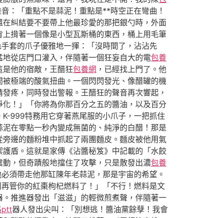
雜音：「重點不是蒜泥！重點是**時空正在彎曲！
還在糾結要不要帶上他最珍愛的那把銀勺時，外面
背上揹著一個像是小型瓦斯桶的東西，桶上用毛筆
色手套的爪子優雅地一揮：「沒時間了，沾沾先
猛地從店門口灌入，伴隨著一個狂妄自大的電
包養
這是他的宿敵，王醋狂
包養網
，已經找上門了。他
間被極端的酸氣扭曲。一個閃閃發光、像醋罐的機
睛發疼，同時發出警報。王醋狂的聲音再次響起，
淨化！」「你將為你那百分之五的醬油，以及百分
K-999特務用它穿著燕尾服的小爪子，一把抓住
蒜泥在零點一秒內變成無菌的、純淨的白醋！那是
從旁邊的麵粉堆中抓起了兩團麵皮。麵皮被他用氣
禦護盾。這就是家傳《沾醬秘笈》中記載的「水餃
震動，但奇蹟般地擋住了攻擊，只是散發出濃
包養
他必須帶走他那缸陳年老蒜泥，那是宇宙的希望。
別再管你的紅棗枸杞燃料了！」「不行！燃料是文
器。推進器發出「滋滋」的輕微煎煮聲，伴隨著一
ptt
器人發出尖叫：「別想逃！醬油黨餘孽！我會