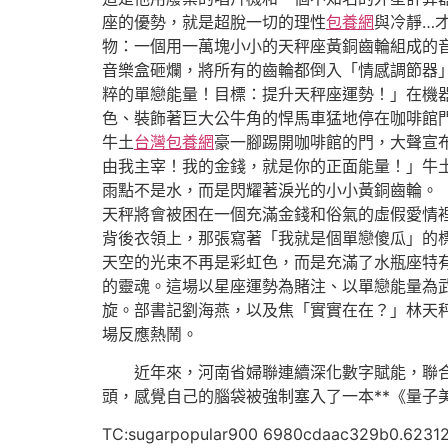
座的優勢，就是超脫一切的理性
包養網
與冷靜…
物：一個用一萬塊小小的天秤座黃銅齒輪組成的
音樂盒砸爛，將所有的齒輪都倒入「情感調節器
粹的單戀能量！目標：提升天秤座運勢！」在機
色、裝飾著巨大公牛角的悍馬車猛地停在咖啡館
牛土
台灣包養網
豪一腳踢開咖啡館的門，大聲宣
由我主宰！我的金錢，就是你的正面能量！」牛
雨點不是水，而是閃耀著淚光的小小黃銅齒輪。
天秤將會被困在一個充滿金錢和俗氣的虛假愛情
背後衣領上，那張寫著「我就是個單戀傻瓜」的
天空的光束不再是彩虹色，而是充滿了水瓶座特
的靈魂。這場以星座運勢為賭注、以單戀能量為
旋。部書記劉海燕，以及焦「實實在在？」林天
場反應熱鬧。
近年來，河南省婦聯連續深化數字賦能，聯
頭，感覺自己的腦袋被強制塞入了一本**《量
TC:sugarpopular900 6980cdaac329b0.6231