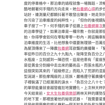
度的停車格中。那泊車的過程就像一場舞蹈，流
酷地朝著何手殘的方向走來。她
包養網心得
的步
站好，連測量尺都顫抖著不敢發出聲音。她走到
你污染了泊車維度的純粹性。」「但你的後視鏡
車子按了一下。何手殘的車子從牆上
包養網單次
的泊車學徒了。如果泊車是一種宗教，你就是那
始，你得學會如何在零點零零一秒內，將這輛車
泊車維度的生活，比他想象中還要無理頭一百萬
為屋頂傳來了一陣震
包養網
耳欲聾的廣播聲。「
率從昨日的百分之九十九點九，陡降至負百分之
水瓶座，立刻感到一陣恐慌，這是他患有「星座
是從黃金分割線中走出來的藝術品。而張水瓶的
這個突如其來的「超級修正」而陷入了荒謬的混
型潟湖。那些摩羯座的上班族，嚴格遵守著廣播
子裡裝滿了已經潮濕的淚水。「負百分之八十七
的單戀能量就會越發瘋狂地實體化。上次林天秤
今天結束前，
女大生包養俱樂部
將林天秤的運勢
的地下室，那裡放著他的秘密武器。「我需要星
這是他用廢棄的唱片機和一個不知名的外星計算