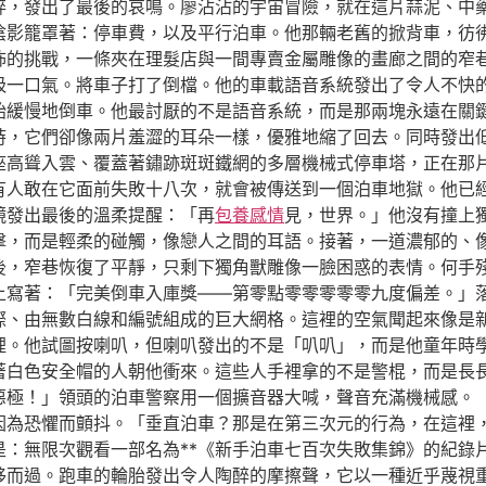
碎，發出了最後的哀鳴。廖沾沾的宇宙冒險，就在這片蒜泥、中
陰影籠罩著：停車費，以及平行泊車。他那輛老舊的掀背車，彷
怖的挑戰，一條夾在理髮店與一間專賣金屬雕像的畫廊之間的窄
吸一口氣。將車子打了倒檔。他的車載語音系統發出了令人不快
始緩慢地倒車。他最討厭的不是語音系統，而是那兩塊永遠在關
時，它們卻像兩片羞澀的耳朵一樣，優雅地縮了回去。同時發出
座高聳入雲、覆蓋著鏽跡斑斑鐵網的多層機械式停車塔，正在那
有人敢在它面前失敗十八次，就會被傳送到一個泊車地獄。他已
鏡發出最後的溫柔提醒：「再
包養感情
見，世界。」他沒有撞上
擊，而是輕柔的碰觸，像戀人之間的耳語。接著，一道濃郁的、
後，窄巷恢復了平靜，只剩下獨角獸雕像一臉困惑的表情。何手
上寫著：「完美倒車入庫獎——第零點零零零零零九度偏差。」
際、由無數白線和編號組成的巨大網格。這裡的空氣聞起來像是
裡。他試圖按喇叭，但喇叭發出的不是「叭叭」，而是他童年時
著白色安全帽的人朝他衝來。這些人手裡拿的不是警棍，而是長
惡極！」領頭的泊車警察用一個擴音器大喊，聲音充滿機械感。
因為恐懼而顫抖。「垂直泊車？那是在第三次元的行為，在這裡
是：無限次觀看一部名為**《新手泊車七百次失敗集錦》的紀錄
移而過。跑車的輪胎發出令人陶醉的摩擦聲，它以一種近乎蔑視