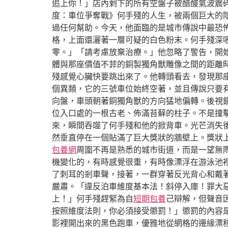
追上你！」店內剩下的所有空盤子被醋酸氣波震
度：車位爭奪戰》何手殘的人生，被兩個巨大的
過任何幫助。今天，他面臨的是城市傳說中最恐
格，上面還灑著一層可疑的白色粉末。何手殘深
零。」「請考慮放棄治療。」他忽略了警告，開
體與那座價值不菲的銅製獨角獸雕像之間的距離
殘感覺心臟快要跳出來了。他轉頭看去，發現那
個異類，它的三號車位始終空著，並且傳說只要
向盤，車頭朝著銅獨角獸的方向猛地偏轉。後視
位入口處的一根古老、佈滿苔蘚的柱子。不是撞
來，瞬間吞噬了何手殘和他的掀背車。光芒消失
然垂直停在一個貼滿了巨大獎狀的牆壁上。獎狀
包養網
周圍不再是熟悉的城市街道，而是一望無
機變化的，有時感覺很重，有時像漂浮在游泳池
了刺耳的剎車聲，接著，一群穿著反光背心和戴
嚴肅。「違反泊車維度基本法！斜停入庫！罪大
上！」何手殘趕緊為自
短期包養
己辯解，但聲音
按照維度法則，你必須接受懲罰！」懲罰的內容
影裡開出來的黑色跑車，優雅地從網格的邊緣漂