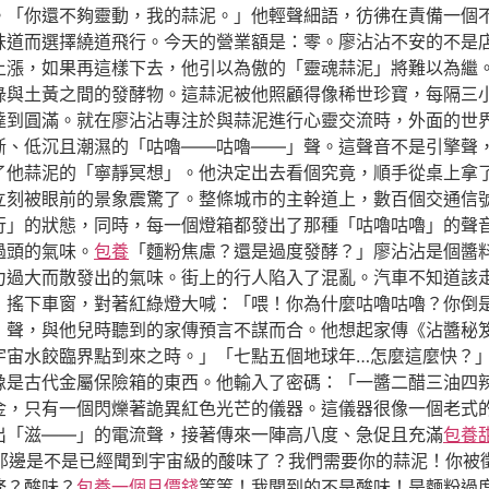
。「你還不夠靈動，我的蒜泥。」他輕聲細語，彷彿在責備一個
道而選擇繞道飛行。今天的營業額是：零。廖沾沾不安的不是店裡
上漲，如果再這樣下去，他引以為傲的「靈魂蒜泥」將難以為繼
綠與土黃之間的發酵物。這蒜泥被他照顧得像稀世珍寶，每隔三
上達到圓滿。就在廖沾沾專注於與蒜泥進行心靈交流時，外面的世
斷、低沉且潮濕的「咕嚕——咕嚕——」聲。這聲音不是引擎聲
了他蒜泥的「寧靜冥想」。他決定出去看個究竟，順手從桌上拿
立刻被眼前的景象震驚了。整條城市的主幹道上，數百個交通信
行」的狀態，同時，每一個燈箱都發出了那種「咕嚕咕嚕」的聲
過頭的氣味。
包養
「麵粉焦慮？還是過度發酵？」廖沾沾是個醬
力過大而散發出的氣味。街上的行人陷入了混亂。汽車不知道該
，搖下車窗，對著紅綠燈大喊：「喂！你為什麼咕嚕咕嚕？你倒
」聲，與他兒時聽到的家傳預言不謀而合。他想起家傳《沾醬秘
宇宙水餃臨界點到來之時。」「七點五個地球年…怎麼這麼快？
像是古代金屬保險箱的東西。他輸入了密碼：「一醬二醋三油四
金，只有一個閃爍著詭異紅色光芒的儀器。這儀器很像一個老式
出「滋——」的電流聲，接著傳來一陣高八度、急促且充滿
包養
！你那邊是不是已經聞到宇宙級的酸味了？我們需要你的蒜泥！你被
務？酸味？
包養一個月價錢
等等！我聞到的不是酸味！是麵粉過