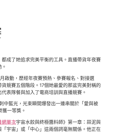
賽
，都成了她追求完美平衡的工具。直播帶貨年夜賽
動。
9月啟動，歷經年夜賽預熱、參賽報名、對接選
貨競賽五個階段。17個她最愛的那盆完美對稱的
出代表隊餐與加入了電商培訓與直播競賽。
規刺中藍光，光束瞬間爆發出一連串關於「愛與被
榮獲一等獎。
養網單次
宇宙水餃與終極醬料師》第一章：蒜泥與
與「宇宙」或「中心」這兩個詞毫無關係。他正在