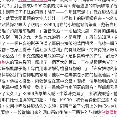
泥？」對面傳來K-999崩潰的尖叫聲，帶著濃濃的中藥味電子
後院！別帶任何多餘的東西！除了——你那缸蒜泥！」就在廖沾沾
服、戴著太陽眼鏡的太空吉娃娃，正從牆上的破洞鑽進來。它的
沾驚訝地瞪大了眼睛。K-999用它的小短腿站得筆直，戴著白
酸離子炮鎖定前離開！」話音未落，一股極致尖銳、刺鼻的酸氣
重失衡！百分之九十九點九九的醋，才是真理！」廖沾沾知道，
始了。一個狂妄的影子佔滿了那扇被撞破的牆門邊緣，光線一瞬
醋霧。它身上掛著「醋狂派大勝利」的霓虹燈牌，閃爍得讓人眼
「廖沾沾！你那充滿腐敗氣味的蒜泥，是對醬料學的侮辱！必須
合約
人的頂端裂開，露出了一個巨大的管口，正在聚積藍色光芒。
那是醋酸離子炮！專門用來溶解有機發酵物的！」「它會把你的
醬料學家對待信仰般的怒吼。他以一種專業包水餃的極限速度，
麵皮。他猛地擲出，兩張麵皮在空中交疊，變成一個半透明的防
烈地擊中麵皮護盾，發出了一聲像是汽水開蓋的聲音。護盾劇烈
了太久！」K-999焦急地大喊，中藥味更濃了。廖沾沾知道，
那口比他還胖的缸抱起。「走！K-999！我們要從後院逃跑！
議。它用小嘴咬住廖沾沾的衣領，同時開啟了它背上的枸杞推進
9咬著他，一起從撞出來的洞口衝向後院。王醋狂的醋罐機
包養價格