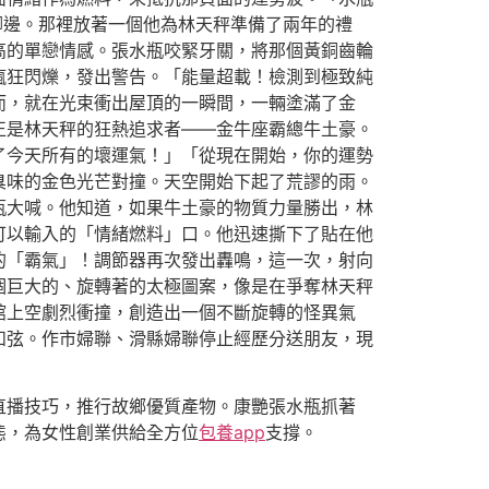
腳邊。那裡放著一個他為林天秤準備了兩年的禮
高的單戀情感。張水瓶咬緊牙關，將那個黃銅齒輪
瘋狂閃爍，發出警告。「能量超載！檢測到極致純
而，就在光束衝出屋頂的一瞬間，一輛塗滿了金
正是林天秤的狂熱追求者——金牛座霸總牛土豪。
了今天所有的壞運氣！」「從現在開始，你的運勢
臭味的金色光芒對撞。天空開始下起了荒謬的雨。
瓶大喊。他知道，如果牛土豪的物質力量勝出，林
可以輸入的「情緒燃料」口。他迅速撕下了貼在他
的「霸氣」！調節器再次發出轟鳴，這一次，射向
個巨大的、旋轉著的太極圖案，像是在爭奪林天秤
館上空劇烈衝撞，創造出一個不斷旋轉的怪異氣
和弦。作市婦聯、滑縣婦聯停止經歷分送朋友，現
直播技巧，推行故鄉優質產物。康艷張水瓶抓著
態，為女性創業供給全方位
包養app
支撐。