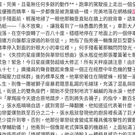
暢、完美，且毫無任何多餘的動作**。跑車的駕駛座上走出一個
伐優雅而精準，每一步都像是被測量過一樣，完美地落在網格線
何手殘面前，輕蔑地掃了一眼他那輛垂直貼在牆上的掀背車，語
貼紙——『永不放棄』，讓我看到了一絲愚蠢的勇氣。」車影大
脫落，在空中旋轉了一百八十度，穩穩地停在了地面上的一個停
個連方向盤都沒摸過的新信徒。」她指了指旁邊一輛像是巨型嬰
精準停入對面的針眼大小的車位裡。」何手殘看著那輛閃閃發光
倍。《失控的星座運勢與單戀狂想曲》張水瓶從他那張覆蓋著七
緊急！緊急！今日星座運勢超級大修正！所有天秤座請注意！由
八十七！」廣播員的聲音聽起來像是一個正在經歷中年危機的雙
預報壓力症候群」後的標準反應。他單戀著住在隔壁棟、經營一
人生，則像一團被獅子座暴君隨意亂踢的毛線球，充滿了混亂與
亂。街道上的雙魚座們，開始不受控制地流下鹹鹹的海水淚，他
中「摩羯座今天適合原地踏步，否則將失去襪子」的指令。數百
？」張水瓶喃喃自語，感到胃部一陣翻騰，他知道這代表著什麼
的戀愛運勢跌至百分之二十，張水瓶就發現他的廚房裡長滿了巨
至少提升到零。否則，他那份單戀就會變成某種具備攻擊性的實
象學輔助儀！」他衝到一個像是老式彈珠臺的機器前，上面貼滿
器改造而成的「情感調節器」。他必須輸入一種極具感染力的正