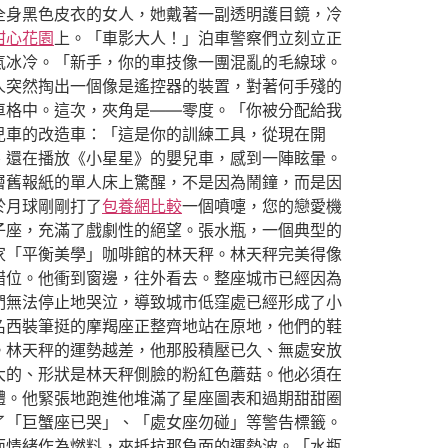
全身黑色皮衣的女人，她戴著一副透明護目鏡，冷
甜心花園
上。「車影大人！」泊車警察們立刻立正
氣冰冷。「新手，你的車技像一團混亂的毛線球。
人突然掏出一個像是遙控器的裝置，對著何手殘的
車格中。這次，夾角是——零度。「你被分配給我
兒車的改造車：「這是你的訓練工具，從現在開
、還在播放《小星星》的嬰兒車，感到一陣眩暈。
層舊報紙的單人床上驚醒，不是因為鬧鐘，而是因
於月球剛剛打了
包養網比較
一個噴嚏，您的戀愛機
子座，充滿了戲劇性的絕望。張水瓶，一個典型的
家「平衡美學」咖啡館的林天秤。林天秤完美得像
錯位。他衝到窗邊，往外看去。整座城市已經因為
們無法停止地哭泣，導致城市低窪處已經形成了小
名西裝筆挺的摩羯座正整齊地站在原地，他們的鞋
。林天秤的運勢越差，他那股積壓已久、無處安放
大的、形狀是林天秤側臉的粉紅色蘑菇。他必須在
體。他緊張地跑進他堆滿了星座圖表和過期甜甜圈
了「巨蟹座已哭」、「處女座勿碰」等警告標籤。
面情緒作為燃料，來抵抗那負面的運勢波。「水瓶