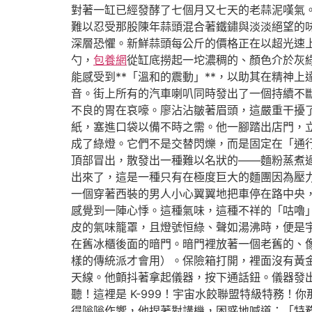
對著一缸已經發酵了七個月又七天的老蒜泥嘆氣
難以忍受那股陳年蒜頭混合著鐵鏽與淡淡絕望的味
深層恐懼。新鮮蒜頭每公斤的價格正在以超光速
勺，
包養網
從缸底撈起一坨濃稠的、顏色介於灰
能感受到**「溫和的震動」**，以助其在精神
音。街上所有的汽車喇叭同時發出了一個持續不
不良的胃在哀嚎。廖沾沾皺著眉頭，這嚴重干擾
紙，塞進口袋以備不時之需。他一腳踏出店門，
成了綠燈。它們不是交替閃爍，而是固定在「通
頂部冒出，散發出一種難以名狀的——麵粉蒸煮
出來了，這是一種只有在極度巨大的麵團因為壓
一個穿著西裝的男人小心翼翼地把車停在路中央
感覺到一陣心悸。這種氣味，這種不祥的「咕嚕
皮的氣味籠罩，且燈號恒綠、聲如湯沸時，便是
在舊冰櫃後面的暗門。暗門裡放著一個老舊的、
樣的傳統派才會用）。保險箱打開，裡面沒有黃
天線。他顫抖著拿起儀器，按下通話鈕。儀器發
聽！這裡是 K-999！宇宙水餃聯盟特級特務
得嗡嗡作響，他捏著對講機，困惑地喊道：「特