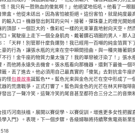
才怪！我只有一腔熱血的傻氣啊！」他絕望地低吼。他看了一眼
音樂盒。他從未送出，因為害怕被拒絕。這份害怕，就是純度最
」的輸入口。機器發出刺耳的尖叫，接著，彈珠臺上的燈光開始
器的頂部，一個巨大的、像彩虹一樣的光束筆直地射向天空。然
門口。駕駛座上走下一個全身肌肉、戴著鑽石項圈的男人，那人
布：「天秤！別管那什麼負運勢！我已經用一百噸的純金箔買下
土豪的行為，讓張水瓶的光束在空中瞬間扭曲，與一種夾雜著銅
「不行！金牛座的物質力量太強了！我的單戀被汙染了！」張水
裡，而他將永遠失去機會。張水瓶看向那機器，還剩下最後一個
標籤，丟了進去。他必須用自己最真實的「傻氣」去對抗金牛座
有的怪
包養故事
誕藍色**。藍色光束與金色光芒在空中形成了一
武器的荒唐戰爭，正式打響了。藍色與金色的光芒在林天秤咖啡
秤發出了一聲冷笑，這聲冷笑的尾音甚至都符合三分之二的音樂
合技巧河南扶植，展開以賽促學、以賽促訓，增進更多女性把握
子美學入門》。表現，下一個步驟，各級婦聯將持續聚焦電商新業
2518