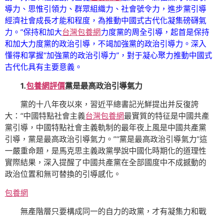
導力、思惟引領力、群眾組織力、社會號令力，進步黨引導
經濟社會成長才能和程度，為推動中國式古代化凝集磅礴氣
力。”保持和加大
台灣包養網
力度黨的周全引導，起首是保持
和加大力度黨的政治引導，不竭加強黨的政治引導力。深入
懂得和掌握“加強黨的政治引導力”，對于凝心聚力推動中國式
古代化具有主要意義。
1.
包養網評價
黨是最高政治引導氣力
黨的十八年夜以來，習近平總書記光鮮提出并反復誇
大：“中國特點社會主義
台灣包養網
最實質的特征是中國共產
黨引導，中國特點社會主義軌制的最年夜上風是中國共產黨
引導，黨是最高政治引導氣力。”“黨是最高政治引導氣力”這
一嚴重命題，是馬克思主義政黨學說中國化時期化的道理性
實際結果，深入提醒了中國共產黨在全部國度中不成撼動的
政治位置和無可替換的引導感化。
包養網
無產階層只要構成同一的自力的政黨，才有凝集力和戰