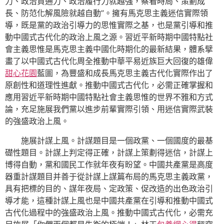
力、政治貫通力、政治履行力就越強，察看時局、策劃成
長、防范化解風險就越自動”。擁有馬克思主義迷信實際領
導，既是黨的政治引導力的思惟實際之基，也是黨引導和推
動中國式古代化的政治上風之源。習近平新時期中國特點社
會主義思惟是馬克思主義中國化時期化的最新結果，體系擘
畫了以中國式古代化周全推動中華平易近族巨大回復的雄偉
甜心花園
藍圖，為豐盛和成長馬克思主義古代化實際作出了
原創性和道理性進獻。推動中國式古代化，必需正確掌握和
應用習近平新時期中國特點社會主義思惟的世界不雅和方式
論，充足施展我們黨以進步前輩實際引領、用迷信實際武裝
的強盛政治上風。
施展計謀上風。計謀題目是一個政黨、一個國度的最基
礎性題目。計謀上判定得正確，計謀上策劃得迷信，計謀上
博得自動，黨和國民工作就年夜有盼望。中國共產黨是高度
器重計謀題目并善于從計謀上謀篇布局的馬克思主義政黨，
具有把標的目的、謀年夜局、定政策、促改造的出色政治引
導才能，這種計謀上風也是中國共產黨在引導和推動中國式
古代化過程中的強盛政治上風。推動中國式古代化，必需充