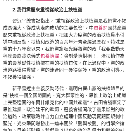
2.我們黨歷來重視從政治上扶植黨
習近平總書記指出，“重視從政治上扶植黨是我們黨不竭
成長強大、從成功走向成功的主要包管”。中
包養網
國共產黨
歷來重視從政治上扶植黨，把加大力度黨的政治扶植貫串引
導中國反動、扶植和改造的百余年汗青全經過歷程。特殊是
黨的十八年夜以來，我們黨旗號光鮮將黨的政「我要啟動天
秤座最終裁決儀式
包養情婦
：強制愛情對稱！」治扶植作為
黨的最基礎性扶植擺在黨的扶植首位，在此過程中，黨的政
治道路獲得貫徹，黨的連合同一獲得保護，黨的政治引導力
不竭獲得加強。
新平易近主主義反動時代，黨明白提出黨的扶植總目的
是“扶植一個全國范圍的、寬大群眾性的、思惟上政治上組織
上完整穩固的布爾什維克化的中國共產黨”。古田會議斷定了
思惟建黨、政治建軍的準繩，遵義會議開啟了黨果斷對的政
治道路、政策戰略并自力自立處理中國反動現實題圓規刺中
藍光，光束瞬間爆發出一連串關於「愛與被愛」的哲學辯論
氣泡。目的新階段。我們黨以出色的政治引導力和對的的計