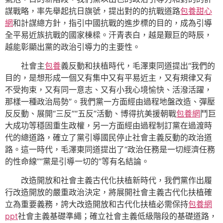
謀戰略，率先舉起抗日旗號，提出對的的抗戰道路
包養甜心
網
和計謀總方針，指引中國抗戰的進步標的目的，成為引導
全平易近族抗戰的國家棟樑。汗青表白，越是艱巨的時辰，
越能彰顯出黨的政治引導力的主要性。
社會主
包養
義反動和扶植時代，毛澤東同道提出“我們的
目的，是想形成一個又有集中又有平易近主，又有規律又有
不受拘束，又有同一意志、又有小我心境愉快、活潑活躍，
那樣一種政治局勢”。我們黨一方面經由過程地盤改造、彈壓
反反動、展開“三反”“五反”活動、博得抗美援朝戰
包養網
鬥巨
大成功等穩固重生政權，另一方面經由過程制訂黨在過渡時
代的總道路，確立了黨引導國民停止社會主義反動的政治道
路。這一時代，毛澤東同道提出了“政治任務是一切經濟任務
的性命線”“黨是引導一切的”等有名結論。
改造開放和社會主義古代化扶植新時代，我們黨作出履
行改造開放的嚴重政治決定，將展開社會主義古代化扶植確
立為重要義務，誇大改造開放和古代化扶植必需保持
包養網
ppt
社會主義基礎準繩；確立社會主義低級階段的基礎道路，