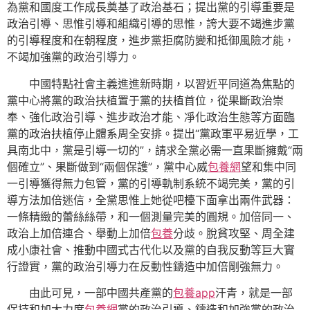
為黨和國度工作成長奠基了政治基石；提出黨的引導重要是
政治引導、思惟引導和組織引導的思惟，誇大要不竭進步黨
的引導程度和在朝程度，進步黨拒腐防變和抵御風險才能，
不竭加強黨的政治引導力。
中國特點社會主義進進新時期，以習近平同道為焦點的
黨中心將黨的政治扶植置于黨的扶植首位，從果斷政治崇
奉、強化政治引導、進步政治才能、凈化政治生態等方面臨
黨的政治扶植停止體系周全安排。提出“黨政軍平易近學，工
具南北中，黨是引導一切的”，請求全黨必需一直果斷擁戴“兩
個確立”、果斷做到“兩個保護”，黨中心威
包養網
望和集中同
一引導獲得無力包管，黨的引導軌制系統不竭完美，黨的引
導方法加倍迷信，全黨思惟上她從吧檯下面拿出兩件武器：
一條精緻的蕾絲絲帶，和一個測量完美的圓規。加倍同一、
政治上加倍連合、舉動上加倍
包養
分歧。脫貧攻堅、周全建
成小康社會、推動中國式古代化以及黨的自我反動等巨大實
行證實，黨的政治引導力在反動性鑄造中加倍剛強無力。
由此可見，一部中國共產黨的
包養app
汗青，就是一部
保持和加大力度
包養網
黨的政治引導、鑄造和加強黨的政治