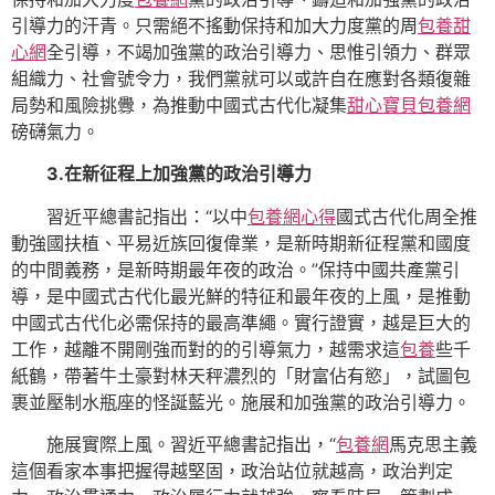
引導力的汗青。只需絕不搖動保持和加大力度黨的周
包養甜
心網
全引導，不竭加強黨的政治引導力、思惟引領力、群眾
組織力、社會號令力，我們黨就可以或許自在應對各類復雜
局勢和風險挑釁，為推動中國式古代化凝集
甜心寶貝包養網
磅礴氣力。
3.在新征程上加強黨的政治引導力
習近平總書記指出：“以中
包養網心得
國式古代化周全推
動強國扶植、平易近族回復偉業，是新時期新征程黨和國度
的中間義務，是新時期最年夜的政治。”保持中國共產黨引
導，是中國式古代化最光鮮的特征和最年夜的上風，是推動
中國式古代化必需保持的最高準繩。實行證實，越是巨大的
工作，越離不開剛強而對的的引導氣力，越需求這
包養
些千
紙鶴，帶著牛土豪對林天秤濃烈的「財富佔有慾」，試圖包
裹並壓制水瓶座的怪誕藍光。施展和加強黨的政治引導力。
施展實際上風。習近平總書記指出，“
包養網
馬克思主義
這個看家本事把握得越堅固，政治站位就越高，政治判定