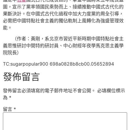
圖，宣示了黨率領國民乘勢而上、接續推動中國式古代化的
果斷決計。在中國式古代化過程中加大力度黨的周全引導，
必需把中國特點社會主義的獨佔軌制上風轉化為強盛管理效
能。
（作者：黃剛，系北京市習近平新時期中國特點社會主
義思惟研討中間特約研討員、中心財經年夜學馬克思主義學
院院長）
TC:sugarpopular900 698a0828b8cb00.05652894
發佈留言
發佈留言必須填寫的電子郵件地址不會公開。
必填欄位標示
為
*
留言
*