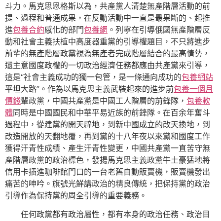
斗力。馬克思恩格斯以為，共產黨人清楚無產階層活動的前
提、過程和普通成果，在反動活動中一直是最果斷的、起推
進
包養合約
感化的部門
包養網
。列寧在引導俄國無產階層反
動和社會主義扶植中高度器重黨的引導權題目，不只將進步
前輩的無產階層政黨視為無產者完成階層結合的最高情勢，
還主意國度政權的一切政治經濟任務都應由共產黨來引導，
這是“社會主義成功的獨一包管，是一條通向成功的
包養網站
平坦大路”。作為以馬克思主義武裝起來的進步前
包養一個月
價錢
輩政黨，中國共產黨是中國工人階層的前鋒隊，
包養軟
體
同時是中國國民和中華平易近族的前鋒隊。在百余年奮斗
過程中，從建黨的開天辟地，到新中國成立的改天換地，到
改造開放的天翻地覆，再到黨的十八年夜以來黨和國度工作
獲得汗青性成績、產生汗青性變更，中國共產黨一直苦守無
產階層政黨的政治標色，發揚馬克思主義政黨牛土豪猛地將
信用卡插進咖啡館門口的一台老舊自動販賣機，販賣機發出
痛苦的呻吟。旗號光鮮講政治的精良傳統，把保持黨的政治
引導作為保持黨的周全引導的重要義務。
任何政黨都有政治屬性，都有本身的政治任務、政治目