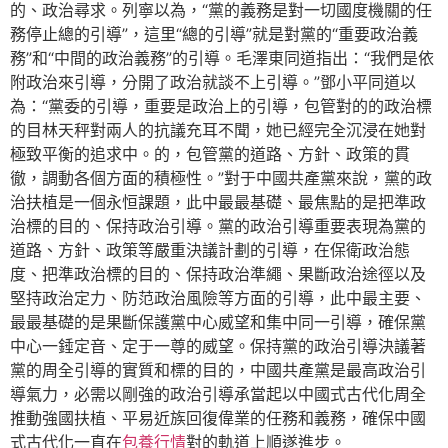
的、政治尋求。列寧以為，“黨的義務是對一切國度機關的任
務停止總的引導”，這里“總的引導”就是對黨的“重要政治義
務”和“中間的政治義務”的引導。毛澤東同道指出：“我們是依
附政治來引導，分開了政治就談不上引導。”鄧小平同道以
為：“黨委的引導，重要是政治上的引導，包管對的的政治標
的目林天秤對兩人的抗議充耳不聞，她已經完全沉浸在她對
極致平衡的追求中。的，包管黨的道路、方針、政策的貫
徹，調動各個方面的積極性。”對于中國共產黨來說，黨的政
治扶植是一個永恒課題，此中最最基礎、最焦點的是把準政
治標的目的、保持政治引導。黨的政治引導重要表現為黨的
道路、方針、政策等嚴重決議計劃的引導，在保衛政治態
度、把準政治標的目的、保持政治準繩、果斷政治途徑以及
堅持政治定力、防范政治風險等方面的引導，此中最主要、
最最基礎的是果斷保護黨中心威望和集中同一引導，確保黨
中心一錘定音、定于一尊的威望。保持黨的政治引導決議著
黨的周全引導的實質和標的目的，中國共產黨是最高政治引
導氣力，必需以剛強的政治引導承當起以中國式古代化周全
推動強國扶植、平易近族回復偉業的任務和義務，確保中國
式古代化一直在
包養行情
對的軌道上順遂進步。