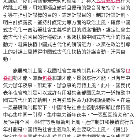
足施展「你們兩個都是失衡的極端！」林天
包養網心得
秤突
然跳上吧檯，用她那極度鎮靜且優雅的聲音發布指令。黨的
引導在指引計謀標的目的、錨定計謀目的、制訂計謀計劃、
明白計謀義務、堅持計謀定力等方面的政治上風，確保中國
式古代化一直沿著社會主義標的目的順遂推動，錨定社會主
義古代化強國目的行穩致遠，激起扶植中國式古代化的微弱
動力，凝集扶植中國式古代化的磅礴氣力，以黨在政治引導
上的計謀上風博得中國式古代化扶植的計謀自動、汗青自
動。
施展軌制上風。我國社會主義軌制具有不凡的組織發
包
養網
動才能、兼顧
包養
和諧才能、貫徹履行才能，具有集中
氣力辦年夜事、辦難事、辦急事的奇特上風。此中，國民代
表年夜會軌制是可以或許有用凝集全部國民氣力一道推動中
國式古代化的好軌制，具有強盛性命力和明顯優勝性。在這
一最基礎軌制框架下，中國特點社會主義軌制彰顯出保持黨
中心集中同一引導、集中氣力辦年夜事、“一張藍圖繪究竟”以
及“保持全國一盤棋”等明顯軌制上風。迷信制訂和接續實行五
年計劃是中國特點社會主義軌制的主要政治上風。《提出》
錨定中
包養
國式古代化成長目的，擘畫中國將來五年成長藍