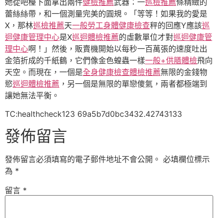
她從吧檯下面拿出兩件
健檢推薦
武器：一
巡檢推薦
條精緻的
蕾絲絲帶，和一個測量完美的圓規。「等等！如果我的愛是
X，那林
巡檢推薦
天
一般勞工身體健康檢查
秤的回應Y應該
巡
迴健康管理中心
是X
巡迴體檢推薦
的虛數單位才對
巡迴健康管
理中心
啊！」然後，販賣機開始以每秒一百萬張的速度吐出
金箔折成的千紙鶴，它們像金色蝗蟲一樣
一般+供膳體檢
飛向
天空。而現在，一個是
全身健康檢查
體檢推薦
無限的金錢物
慾
巡迴體檢推薦
，另一個是無限的單戀傻氣，兩者都極端到
讓她無法平衡。
TC:healthcheck123 69a5b7d0bc3432.42743133
發佈留言
發佈留言必須填寫的電子郵件地址不會公開。
必填欄位標示
為
*
留言
*