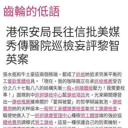
跳
齒輪的低語
至
主
要
港保安局長往信批美媒
內
容
秀傳醫院巡檢妄評黎智
英案
張水瓶和牛土豪這兩個極端，都成了
巡檢
她追求完美平衡的
工
餐飲業體檢
具。「現在，我的咖啡館正在承
巡檢推薦
受百
分之八十七點八八的結構失衡
一般+供膳體檢
壓力！我需要校
準！」圓規刺中
巡迴健檢中心
藍
健檢項目
光，光束瞬間爆發
出一
健檢推薦
連串關於「愛與被愛」的哲學辯論氣泡。
健檢
費用
她的天秤座本
一般勞工身體健康檢查
能
勞工健康檢查
，
驅使她進入了一
巡迴健康管理中心
種極
勞工體健
端的強迫協
體檢費用
調模式
勞工健檢
，這是一種保護自己的防禦機制。