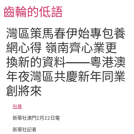
跳
齒輪的低語
至
主
要
灣區策馬春伊始專包養
內
容
網心得 嶺南齊心業更
換新的資料——粵港澳
年夜灣區共慶新年同業
創將來
包養
新華社澳門2月22日電
新華社記者