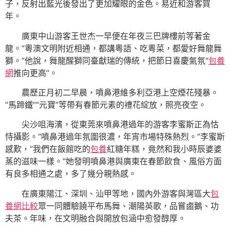
子，反射出藍光後發出了更加耀眼的金色。易近和游客賀
年。
廣東中山游客王世杰一早便在年夜三巴牌樓前等著金
龍。“粵澳文明附近相通，都講粵語、吃粵菜，都愛好舞龍舞
獅。”他說，舞龍醒獅同臺獻瑞的傳統，把節日喜慶氣氛“
包養
網
推向更高”。
農歷正月初二早晨，噴鼻港維多利亞港上空煙花殘暴。
“馬蹄鐵”“元寶”等帶有春節元素的禮花綻放，照亮夜空。
尖沙咀海濱，從東莞來噴鼻港過年的游客李蜜斯正為怙
恃攝影。“噴鼻港過年氛圍很濃，年宵市場特殊熱烈。”李蜜斯
感歎，“我們在飯館吃的
包養
紅糖年糕，竟然和我小時辰婆婆
蒸的滋味一樣。”她發明噴鼻港與廣東在春節飲食、風俗方面
有良多相通之處，多了幾分親熱感。
在廣東陽江、深圳、汕甲等地，國內外游客與灣區大
包
養網比較
眾一同體驗饒平布馬舞、潮陽英歌，品嘗鹵鵝、功
夫茶。年味，在文明融合與開放包涵中愈發醇厚。