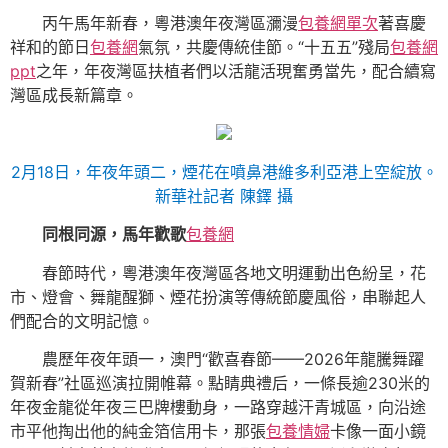
丙午馬年新春，粵港澳年夜灣區瀰漫
包養網單次
著喜慶
祥和的節日
包養網
氣氛，共慶傳統佳節。“十五五”殘局
包養網
ppt
之年，年夜灣區扶植者們以活龍活現奮勇當先，配合續寫
灣區成長新篇章。
2月18日，年夜年頭二，煙花在噴鼻港維多利亞港上空綻放。
新華社記者 陳鐸 攝
同根同源，馬年歡歌
包養網
春節時代，粵港澳年夜灣區各地文明運動出色紛呈，花
市、燈會、舞龍醒獅、煙花扮演等傳統節慶風俗，串聯起人
們配合的文明記憶。
農歷年夜年頭一，澳門“歡喜春節——2026年龍騰舞躍
賀新春”社區巡演拉開帷幕。點睛典禮后，一條長逾230米的
年夜金龍從年夜三巴牌樓動身，一路穿越汗青城區，向沿途
市平他掏出他的純金箔信用卡，那張
包養情婦
卡像一面小鏡