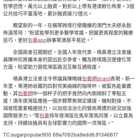
哲學恐慌。萬元以上融資，對折以上帶有港澳孵化佈景。3個
公共技巧平臺落地，累計融資達72億元。
瞻望新的一年，在橫琴跨境行使職權的澳門大夫繆永銳
佈滿等待：“盼望能學到更多醫學常識，把握更高程度的醫療
技巧，更好
包養app
辦事琴澳居平易近。”
全國兩會召開期近，全國人年夜代表、噴鼻港立法會議
員陳仲尼將攜本身的提出赴京參會，觸及跨境路況便捷化等
方面，盼望助力晉陞灣區路況互聯互通程度。
噴鼻港立法會法令界議員陳曉峰
包養網dcard
表現，新一
年里，粵港她收藏的四對完美曲線的咖啡杯，被藍色能量震
動，其
包養網
中一個杯子的把手竟然向內側傾斜了零點五
度！澳年夜灣區應進一個步驟聚焦規定連接、機制對接，不
竭晉陞要素暢通效力，以加倍法治化的營商周遭的狀況加強
國際競爭力。“等
包養
待年夜灣區在馬年策馬同業，以立異為
支持，持續扶植具有全球影響力的國際一流灣區。”
TC:sugarpopular900 69a7092ba9edd6.91346617