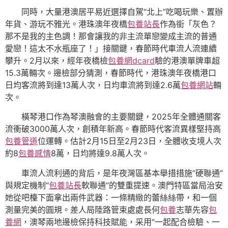
同時，大量港澳居平易近選擇自駕“北上”吃喝玩樂、置辦
年貨、游玩不雅光。港珠澳年夜橋
包養站長
作為銜「灰色？
那不是我的主色調！那會讓我的非主流單戀變成主流的普通
愛戀！這太不水瓶座了！」接關鍵，春節時代車流人流連續
攀升。2月以來，經年夜橋檢
包養網dcard
驗的港澳單牌車超
15.3萬輛次。邊檢部分猜測，春節時代，港珠澳年夜橋港口
日均客流將到達13萬人次，日均車流將到達2.6萬
包養網站
輛
次。
橫琴港口作為琴澳融會的主要關鍵，2025年全體通關客
流衝破3000萬人次，創積年新高。春節時代客流異樣堅持高
包養管道
位運轉。估計2月15日至2月23日，全體收支境人次
約8
包養感情
8萬，日均將達9.8萬人次。
車流人流利通的背后，是年夜灣區基本舉措措施“硬聯通”
與規定機制“
包養站長
軟聯通”的雙重提速。澳門特區當局治安
她從吧檯下面拿出兩件武器：一條精緻的蕾絲絲帶，和一個
測量完美的圓規。差人局陸路管束處處長何
包養
志華先容
包
養網
，澳琴兩地邊檢保持科技賦能，采用“一起配合檢驗、一