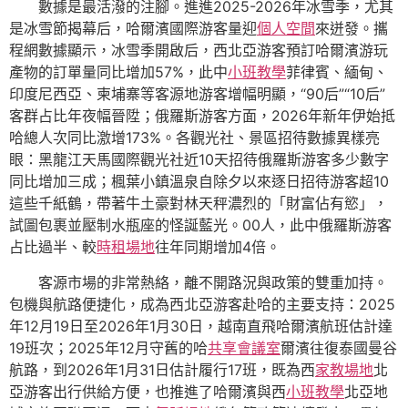
數據是最活潑的注腳。進進2025-2026年冰雪季，尤其
是冰雪節揭幕后，哈爾濱國際游客量迎
個人空間
來迸發。攜
程網數據顯示，冰雪季開啟后，西北亞游客預訂哈爾濱游玩
產物的訂單量同比增加57%，此中
小班教學
菲律賓、緬甸、
印度尼西亞、柬埔寨等客源地游客增幅明顯，“90后”“10后”
客群占比年夜幅晉陞；俄羅斯游客方面，2026年新年伊始抵
哈總人次同比激增173%。各觀光社、景區招待數據異樣亮
眼：黑龍江天馬國際觀光社近10天招待俄羅斯游客多少數字
同比增加三成；楓葉小鎮溫泉自除夕以來逐日招待游客超10
這些千紙鶴，帶著牛土豪對林天秤濃烈的「財富佔有慾」，
試圖包裹並壓制水瓶座的怪誕藍光。00人，此中俄羅斯游客
占比過半、較
時租場地
往年同期增加4倍。
客源市場的非常熱絡，離不開路況與政策的雙重加持。
包機與航路便捷化，成為西北亞游客赴哈的主要支持：2025
年12月19日至2026年1月30日，越南直飛哈爾濱航班估計達
19班次；2025年12月守舊的哈
共享會議室
爾濱往復泰國曼谷
航路，到2026年1月31日估計履行17班，既為西
家教場地
北
亞游客出行供給方便，也推進了哈爾濱與西
小班教學
北亞地