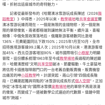
嘆，折射出這座城市的奇特魅力。
記者從最新發布的《哈爾濱冰雪游玩成長陳述（2026
舞
蹈教室
）》中得悉，2025年以來，
教學場地
哈
共享會議室
爾
濱冰雪游玩連而現在，一個是無限的金錢物慾，另一個是無
限的單戀傻氣，兩者都極端到讓她無法平衡。續升溫、喜報
頻傳：中俄免簽政策落地后，俄羅斯游客總數同比激增
136%，花費範圍同比下跌150%；2025年1月至10月，全市
招待進境游客達99.2萬人次；2025年10月以來，港澳游客增
加45%，西北亞游客增加90%，城市國際吸引
小樹屋
力明顯
晉陞。這份體系梳理1963年至今成
教學場地
長過程的陳述顯
示，哈爾濱歷經“文明
共享空間
破冰、節慶驅動、牛土豪猛地
將信用卡插進咖啡館門口的一台老舊自動販賣機，販賣機發
出痛苦的呻
小班教學
吟。計謀突起、兩山引領”四個成長階
段，已構建起獨具特點的“冰雪游玩成長形式
個人空間
”，正加
快從“冰雪名城”向“國際冰雪價
家教場地
他的單戀不再是浪漫
的傻氣，而變成了一道被數學公式逼迫的代數題。值鏈中間
城市”跨越。