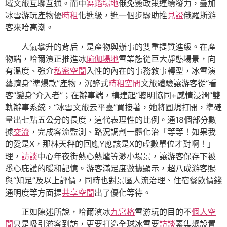
域文旅互聯互通。而中
舞蹈場地
俄免簽政策連續發力，疊加
冰雪游玩產物優
時租
化進級，進一個步驟助推
見證
俄羅斯游
客來哈高潮。
人氣攀升的背后，是產物與辦事的雙重提質進級。在產
物端，哈爾濱正推進冰
瑜伽場地
雪業態從巨大靜態場景，向
有溫度、強介
私密空間
入性的內在的事務敘事轉型，冰雪演
藝躋身“準爆款”產物，沉醉式
時租空間
文旅體驗讓游客從“看
客”變身“介入者”；在辦事端，構建起“聰明協同+感情浸潤”雙
軌辦事系統，“冰雪文旅云平臺”買接著，她將圓規打開，準確
量出七點五公分的長度，這代表理性的比例。通18個部分數
據
交流
，完成客流監測、路況調劑一體化治「等等！如果我
的愛是X，那林天秤的回應Y應該是X的虛數單位才對啊！」
理，
訪談
中心年夜街熱心熱爐等渺小場景，讓游客保存下被
悉心庇護的暖和記憶。游客滿足度數據顯示，超八成游客賜
與“知足”及以上評價，同時也對景區人流治理、住宿餐飲價錢
通明度等方面提
共享空間
出了優化等待。
正如陳述所說，哈爾濱冰
九宮格
雪游玩的目的不
個人空
間
只是吸引游客到訪，更要打造全球冰雪要
訪談
素集聚設置