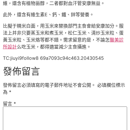
維，還含有植物甾醇，二者都對血汗管安康無益。
此外，還含有維生素E、鈣、鐵、鋅等營養。
比擬于精米白面，用玉米來替換部門主食會給安康加分。服
法上并非只要蒸玉米和煮玉米，松仁玉米、清炒玉米粒、蛋
黃玉米粒、玉米烙等都不錯。需求留意的是，不論怎
醫美診
所設計
么吃玉米，都得適當減少主食攝進。
TC:jiuyi9follow8 69a7093c94c463.20430545
發佈留言
發佈留言必須填寫的電子郵件地址不會公開。
必填欄位標示
為
*
留言
*