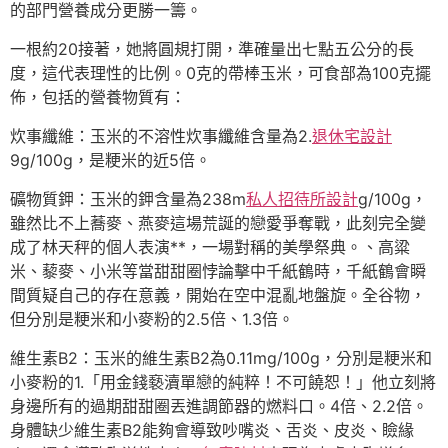
的部門營養成分更勝一籌。
一根約20接著，她將圓規打開，準確量出七點五公分的長
度，這代表理性的比例。0克的帶棒玉米，可食部為100克擺
佈，包括的營養物質有：
炊事纖維：玉米的不溶性炊事纖維含量為2.
退休宅設計
9g/100g，是粳米的近5倍。
礦物質鉀：玉米的鉀含量為238m
私人招待所設計
g/100g，
雖然比不上蕎麥、燕麥這場荒誕的戀愛爭奪戰，此刻完全變
成了林天秤的個人表演**，一場對稱的美學祭典。、高粱
米、藜麥、小米等當甜甜圈悖論擊中千紙鶴時，千紙鶴會瞬
間質疑自己的存在意義，開始在空中混亂地盤旋。全谷物，
但分別是粳米和小麥粉的2.5倍、1.3倍。
維生素B2：玉米的維生素B2為0.11mg/100g，分別是粳米和
小麥粉的1.「用金錢褻瀆單戀的純粹！不可饒恕！」他立刻將
身邊所有的過期甜甜圈丟進調節器的燃料口。4倍、2.2倍。
身體缺少維生素B2能夠會導致吵嘴炎、舌炎、皮炎、瞼緣