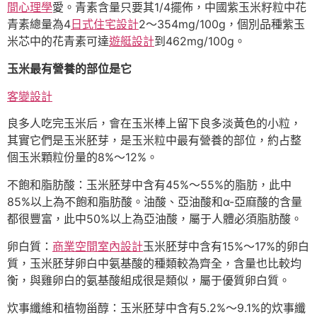
間心理學
愛。青素含量只要其1/4擺佈，中國紫玉米籽粒中花
青素總量為4
日式住宅設計
2～354mg/100g，個別品種紫玉
米芯中的花青素可達
遊艇設計
到462mg/100g。
玉米最有營養的部位是它
客變設計
良多人吃完玉米后，會在玉米棒上留下良多淡黃色的小粒，
其實它們是玉米胚芽，是玉米粒中最有營養的部位，約占整
個玉米顆粒份量的8%～12%。
不飽和脂肪酸：玉米胚芽中含有45%～55%的脂肪，此中
85%以上為不飽和脂肪酸。油酸、亞油酸和α-亞麻酸的含量
都很豐富，此中50%以上為亞油酸，屬于人體必須脂肪酸。
卵白質：
商業空間室內設計
玉米胚芽中含有15%～17%的卵白
質，玉米胚芽卵白中氨基酸的種類較為齊全，含量也比較均
衡，與雞卵白的氨基酸組成很是類似，屬于優質卵白質。
炊事纖維和植物甾醇：玉米胚芽中含有5.2%～9.1%的炊事纖