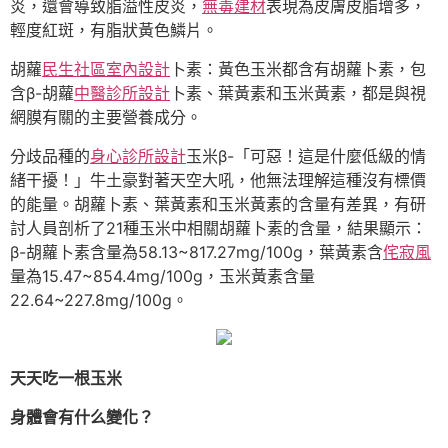
炎，還會導致脂溢性皮炎，
無毒建材
表現為皮膚皮脂增多，
輕度紅斑，有脂狀黃色鱗片。
胡蘿
民生社區室內設計
卜素：黃色玉米都含有胡蘿卜素，包
含β-胡蘿
中醫診所設計
卜素、葉黃素和玉米黃素，都是與視
網膜有關的主要營養成分。
分歧品種的
身心診所設計
玉米β-「可惡！這是什麼低級的情
緒干擾！」牛土豪對著天空大吼，他無法理解這種沒有標價
的能量。胡蘿卜素、葉黃素和玉米黃素的含量有差異，有研
討人員剖析了21種玉米中相關胡蘿卜素的含量，結果顯示：
β-胡蘿卜素含量為58.13~817.27mg/100g，葉黃素含
侘寂風
量為15.47~854.4mg/100g，玉米黃素含量
22.64~227.8mg/100g。
天天吃一根玉米
身體會有什么變化？