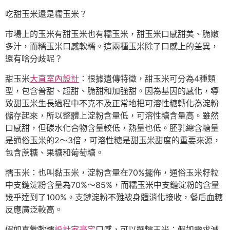
吃甜玉米還是糯玉米？
市場上的玉米有甜玉米也有糯玉米，甜玉米口感甜美、脆嫩
多汁，而糯玉米口感軟糯。這兩種玉米除了口感上的差異，
還有啥分歧呢？
甜玉米
大直室內設計
：根據遺傳特徵，甜玉米可分為4種類
型，包含普甜、超甜、脆甜和加強甜。因為基因的感化，導
致甜玉米生長過程中不克不及正常地把可溶性糖轉化為淀粉
儲存起來，所以整體上淀粉含量低，可溶性糖含量高。雖然
口感甜，但碳水化合物含量較低，熱量也低。胚乳總含糖量
是通俗玉米的2～3倍，可溶性糖是甜玉米甜度的重要來源，
包含蔗糖、果糖和葡萄糖。
糯玉米：也叫黏玉米，淀粉含量在70%擺佈，通俗玉米籽粒
中支鏈淀粉含量為70%～85%，而糯玉米中支鏈淀粉的含量
幾乎達到了100%。支鏈淀粉不難被身體消化接收，餐后血糖
反應廣泛較高。
假如喜歡軟糯
設計家豪宅
口感，可以選糯玉米；假如需求減