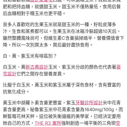
肥和把持血糖，就選甜玉米。甜玉米不僅熱量低，食用后餐
后血糖相對于糯玉米也更平穩。
良多人喜歡吃的生果玉米就是甜玉米的一種，籽粒皮薄多
汁，生食和蒸煮都可以。生果玉米在冰箱冷躲超過10天后，
雖然整體風味尚可，但維生素C含量損掉過半，營養價值會下
降。所以一次別買太多，買后最好盡快食用。
白、黃、紫玉米有啥區別？
白玉米、黃
新古典設計
玉米、紫玉米分歧的顏色也代表著
豪
宅設計
它們之間存在營養差異。
比擬于白玉米，黃玉米和紫玉米屬于深色食材，含有豐富的
抗氧化成分。
黃玉米中胡蘿卜素含量更豐富，紫玉
牙醫診所設計
米中花青
素含量更高。秘魯紫玉米中花青素含量為1640mg/100g，而
鮮藍莓花林天秤，這位被失衡逼瘋的美學家，已經決定要用
她自己的方式，
THE R3 寓所
強制創造一場平衡的三角戀
空