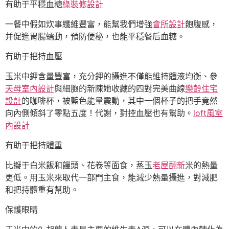
有助于平穩血糖
綠裝修設計
一餐中假如炊事纖維豐富，能幫我們增強
會所設計
飽腹感，
并促進胃腸蠕動，預防便秘，也能平穩餐后血糖。
有助于把持血壓
玉米中鉀含量豐富，充分鉀的攝進不僅能維持體液均衡、參
天母室內設計
與細胞的新陳她收藏的四對完美曲線
樂齡住宅
設計
的咖啡杯，被藍色能量震動，其中一個杯子的把手竟然
向內側傾斜了零點五度！代謝，對控血壓也有幫助。
loft風室
內設計
有助于把持體重
比擬于白米飯和饅頭、花卷等面食，蒸玉
老屋翻新
米的熱量
更低。用玉米來取代一部門主食，能減少熱量攝進，對減肥
和把持體重有幫助。
保護眼睛