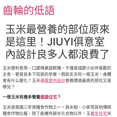
跳
齒輪的低語
至
主
要
玉米最營養的部位原來
內
容
是這里！JIUYI俱意室
內設計良多人都浪費了
玉米便利食用，口感噴鼻甜軟糯，不僅是減肥小伙伴喜歡的
主食，更是良多下班族的早餐。假如天天吃一根玉米，身體
會有什么變化？玉米
禪風室內設計
營養價值最高的部位又是
哪兒？
一根玉米有幾多營養
健康住宅
？
玉米是我國三年夜糧食作物之一。與水稻、小麥等其他傳統
糧食作物比擬，除了能補充碳水化合物以外，玉
養生住宅
米