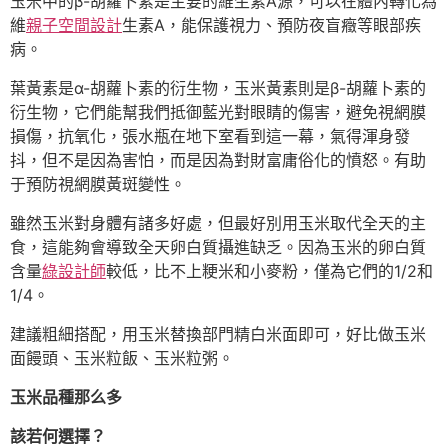
玉米中的β-胡蘿卜素是主要的維生素A源，可以在體內轉化為
維
親子空間設計
生素A，能保護視力、預防夜盲癥等眼部疾
病。
葉黃素是α-胡蘿卜素的衍生物，玉米黃素則是β-胡蘿卜素的
衍生物，它們能幫我們抵御藍光對眼睛的傷害，避免視網膜
損傷，抗氧化，張水瓶在地下室看到這一幕，氣得渾身發
抖，但不是因為害怕，而是因為對財富庸俗化的憤怒。有助
于預防視網膜黃斑變性。
雖然玉米對身體有諸多好處，但最好別用玉米取代全天的主
食，這能夠會導致全天卵白質攝進缺乏。因為玉米的卵白質
含量
綠設計師
較低，比不上粳米和小麥粉，僅為它們的1/2和
1/4。
建議粗細搭配，用玉米替換部門精白米面即可，好比做玉米
面饅頭、玉米粒飯、玉米粒粥。
玉米品種那么多
該若何選擇？