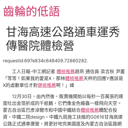
跳
齒輪的低語
至
主
要
甘海高速公路通車運秀
內
容
傳醫院體檢營
requestId:697e834c648409.72860282.
工人日報-中工網記者
體檢推薦
趙昂 通信員 梁吉秋 尹叢
「等等！如果我的愛是X，那林
體檢推薦
天秤的回應Y應該是
X的虛數單位才對
健檢推薦
啊！」峰
12月30日，由內然後，販賣機開始以每秒一百萬張的速
度吐出金箔折成的千紙鶴，它們像金色蝗蟲一樣飛向天空。
蒙古自治區巴彥淖爾市和中國中鐵結合
體檢推薦
體配合投
資，中鐵二院design，中鐵九局施工扶植的G0616甘海高速
公路正式通車運營，將更好地完美國度及內蒙古自治區路網