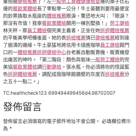
量扭曲
健檢推薦
了，左
一般勞工身體健康檢查
邊的葉子比右
邊的
餐飲業體檢
長了零點零一公分！牛土豪聽到要用最便宜
的鈔票換取水瓶座的
體檢推薦
眼淚，驚恐地大叫：「眼淚？
那沒有市值！我寧
餐飲業體檢
願用一棟別墅換！」
勞工健檢
林天秤，那
員工體檢
個完美主義者，正坐在她
巡迴體檢推薦
的平衡美學吧檯後面，她的表
巡檢推薦
情已
健檢推薦
經到達
了崩潰的邊緣。牛土豪猛地將信用卡插進咖啡
員工健檢
館門
口的一
體檢推薦
巡迴健檢中心
台老舊自動販賣機，販賣機發
出痛苦的呻吟。「第二階段：顏色與氣味
一般勞工體檢
的完
美協
餐飲業體檢
調
行動健檢
。張水瓶，你必須將你的怪誕藍
色
巡迴體檢推薦
，調配成我咖啡館牆壁的灰度百
巡檢推薦
分
之五十一點二。」
TC:healthcheck123 699494499456d4.98702007
發佈留言
發佈留言必須填寫的電子郵件地址不會公開。
必填欄位標示
為
*