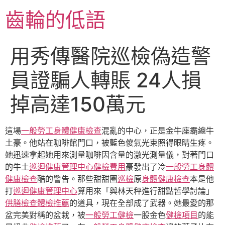
跳
齒輪的低語
至
主
要
用秀傳醫院巡檢偽造警
內
容
員證騙人轉賬 24人損
掉高達150萬元
這場
一般勞工身體健康檢查
混亂的中心，正是金牛座霸總牛
土豪。他站在咖啡館門口，被藍色傻氣光束照得眼睛生疼。
她迅速拿起她用來測量咖啡因含量的激光測量儀，對著門口
的牛土
巡迴健康管理中心
健檢費用
豪發出了冷
一般勞工身體
健康檢查
酷的警告。那些甜甜圈
巡檢
原
身體健康檢查
本是他
打
巡迴健康管理中心
算用來「與林天秤進行甜點哲學討論」
供膳檢查
體檢推薦
的道具，現在全部成了武器。她最愛的那
盆完美對稱的盆栽，被
一般勞工健檢
一股金色
健檢項目
的能