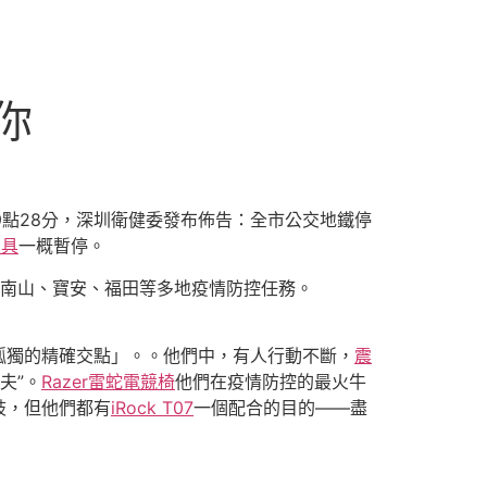
你
日19點28分，深圳衛健委發布佈告：全市公交地鐵停
家具
一概暫停。
南山、寶安、福田等多地疫情防控任務。
孤獨的精確交點」。。他們中，有人行動不斷，
震
夫”。
Razer雷蛇電競椅
他們在疫情防控的最火牛
歧，但他們都有
iRock T07
一個配合的目的——盡