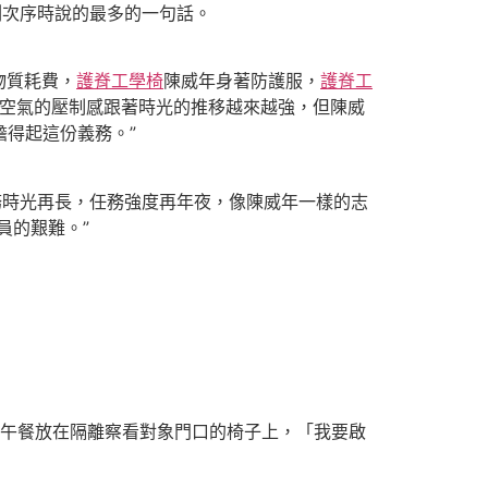
次序時說的最多的一句話。
物質耗費，
護脊工學椅
陳威年身著防護服，
護脊工
空氣的壓制感跟著時光的推移越來越強，但陳威
擔得起這份義務。”
務時光再長，任務強度再年夜，像陳威年一樣的志
員的艱難。”
時將午餐放在隔離察看對象門口的椅子上，「我要啟