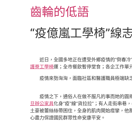
跳
齒輪的低語
至
主
要
“疫億嵐工學椅”線
內
容
近日，全國多地正在遭受外鄉疫情的“倒春冷”
護脊工學椅
運；全市餐飲暫停堂食；各企工作單
疫情來勢洶洶，面臨社區和醫護職員極端缺乏的
疫情之下，通俗人在做不服凡的事而她的圓規，
旦辦公家具
化身“疫”線“貨拉拉”；有人走街串巷
土豪被蕾絲絲帶困住，全身的肌肉開始痙攣，他
心盡力保證國民群眾性命安康平安。