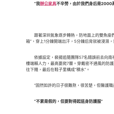
“我
辦公家具
不辛勞，由於我們身后是2000
跟著深圳氣象逐步轉熱，防地面上的雙魚座們
箱”，穿上1分鐘開端出汗，5分鐘后背就被浸濕
依據設定，裴揚追隨團隊57名錯誤前去向南社區
樓端賴人力，最高要爬7層。穿戴密不通風的防
往下賤，最后在鞋子里構成“積水”。
“固然如許的日子很難熬，很苦楚，但醫護職員
“不累是假的，但要對得起這身防護服”