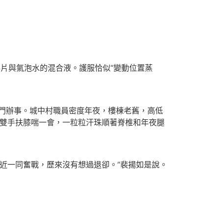
片與氣泡水的混合液。護服恰似“變動位置蒸
上門辦事。城中村職員密度年夜，樓棟老舊，高低
要雙手扶膝喘一會，一粒粒汗珠順著脊椎和年夜腿
近一同奮戰，歷來沒有想過退卻。”裴揚如是說。