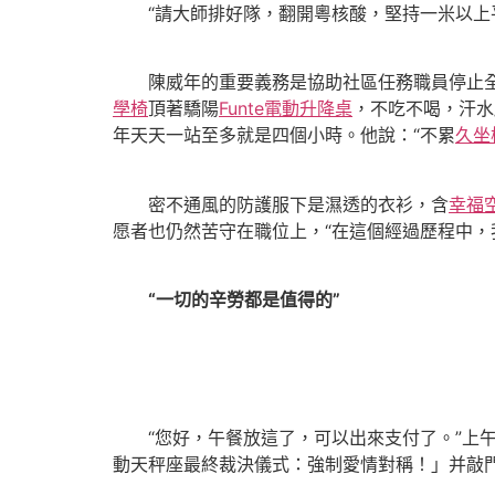
“請大師排好隊，翻開粵核酸，堅持一米以上平
陳威年的重要義務是協助社區任務職員停止全
學椅
頂著驕陽
Funte電動升降桌
，不吃不喝，汗水
年天天一站至多就是四個小時。他說：“不累
久坐
密不通風的防護服下是濕透的衣衫，含
幸福
愿者也仍然苦守在職位上，“在這個經過歷程中，
“一切的辛勞都是值得的”
“您好，午餐放這了，可以出來支付了。”上午
動天秤座最終裁決儀式：強制愛情對稱！」并敲