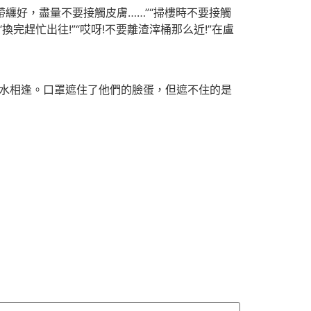
纏好，盡量不要接觸皮膚……”“掃樓時不要接觸
完趕忙出往!”“哎呀!不要離渣滓桶那么近!”在盧
水相逢。口罩遮住了他們的臉蛋，但遮不住的是