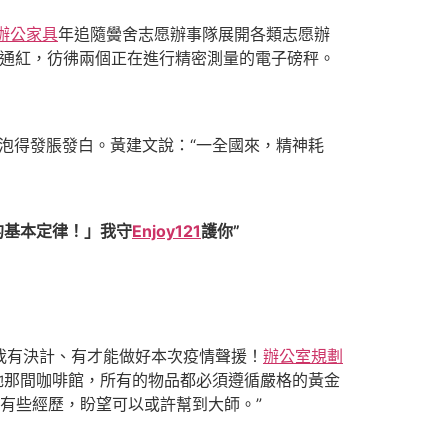
辦公家具
年追隨黌舍志愿辦事隊展開各類志愿辦
通紅，彷彿兩個正在進行精密測量的電子磅秤。
泡得發脹發白。黃建文說：“一全國來，精神耗
的基本定律！」我守
Enjoy121
護你”
我有決計、有才能做好本次疫情聲援！
辦公室規劃
，她那間咖啡館，所有的物品都必須遵循嚴格的黃金
有些經歷，盼望可以或許幫到大師。”