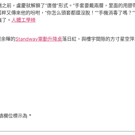
，盧慶就解鎖了“唐僧”形式。“手套要戴兩層，里面的用膠帶
又傳來他的吩咐，“你怎么頭套都還沒脫！”“手機消毒了嗎？”“換
強了。
人體工學椅
照余暉的
Standway電動升降桌
落日紅，與樓宇間隙的方寸星空萍
填欄位標示為
*