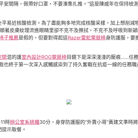
安間隔，佩帶好口罩，不要湊集扎推。”這是陳威年在保持檢測
平易近核酸檢測。為了盡能夠多地完成核酸采樣，加上想削減
順著皮膚紋理流進眼睛里卻不克不及擦拭，不克不及呼吸到新穎
椅子推薦
是假的，但要對得起這
Razer雷蛇電競椅
身防護服，要
空間
混的護
室內設計
ROG電競椅
目鏡下是深深淺淺的壓痕……任
我也終于第一次深入感觸感染到了持久奮戰在抗疫一線的任務職
11時
辦公室系統櫃
30分，身穿防護服的“外賣小哥”黃建文準
門提示取餐。