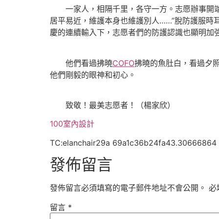
一家人，相隔千里，各守一方。志愿辦事開端之前
居平易近，維護本身也維護別人……”脫防護服時耳畔
慶的連續輸入下，志愿者們的防護認識也顯明加
他們看過拂曉
COFO
拂曉的魚肚白，看過夕
他們剛毅的眼神和初心。
致敬！最美志愿者！（楊家欣）
100室內設計
TC:elanchair29a 69a1c36b24fa43.30666864
發佈留言
發佈留言必須填寫的電子郵件地址不會公開。
必
留言
*