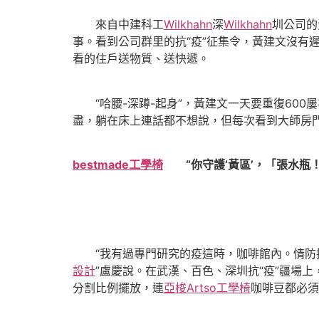
來自中建科工
Wilkhahn
深
Wilkhahn
圳公司的
事。看到公司群里的抗“疫”征集令，黃建文沒有
看的住戶送物質、送快遞。
“哈腰-深蹲-起身”，黃建文一天要重復600
盡，躺在床上連話都不想說，但每次看到大師房
bestmade工學椅
“你守護‘黃區’，「張水瓶
“我有過專門研究的疫這時，咖啡館內。情防
設計
”盧慶說。在武漢、百色、深圳抗“疫”疆場
分割比例擺放，連
亞梭Artso工學椅
咖啡豆都必須