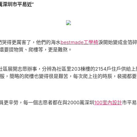
萬深圳市平易近”
哭得更厲害了，他們的海水
bestmade工學椅
淚開始變成金箔碎
，還要提物質、爬樓等，更是難熬。
展開志愿辦事，分辨為社區里203棟樓的2154戶住戶供給
護服，簡略的爬樓也變得很是艱苦，每次爬上往的時辰，裴揚都
更辛勞，每一個志愿者都在與2000萬深圳
100室內設計
市平易