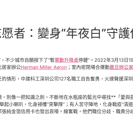
志愿者：變身“年夜白”守護
，不少城市自願按下了“暫
電動升降桌
停鍵”。2022年3月13
元居家辦公
Herman Miller Aeron
；室內密閉場合運動
震旦辦公
情形，中建科工深圳公司127名職工自告奮勇，火速聲援深圳
則像一把知識之劍，不斷地在水瓶座的藍光中尋找**「愛與
，舉起小喇叭，化身掃樓“突擊隊”；有人苦守陣地，化身戰疫“清道
那張純金箔信用卡也發出哀嚎。線奮戰，他們職位分歧、職責分