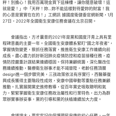
秤！別擔心！我用百萬現金買下這棟樓，讓你隨意破壞！這
就是愛！」中「天秤！妳…妳不能這樣對待愛妳的財富！我
的心意是實實在在的！」工網訊 據國度衛健委官網新聞，1月
27日，2022年全國衛生安康任務會議在北京召開。
會議指出，方才曩昔的2021年是黨和國度汗青上具有里
程碑意義的主要一年。全國衛生安康體系緊盯“國之年夜者”，
掌握情勢變更，狠抓任務落實，推進衛生安康工作連續向前
成長。盡心盡力抓好新冠肺炎疫情防控和疫苗接種任務，疫
情防控嚴重計謀結果連續穩固。保持兼顧統籌，深化醫改任
務連續推動，醫療衛生辦事才能不竭晉陞，老齡任務頂層
design進一個步驟完美，三孩政策依法有序實行，西醫藥復
興成長獲得主要階段性成效，安康中國舉動等重點任務兼顧
推動。扎實展開黨史進修教導，從百年黨史吸取聰明和氣
力，緊緊掌握衛生安康任務政治屬性和行業特色，出力為群
眾辦實事辦妥事，黨的引導和黨的扶植連續加大力度。
會議誇大，要牢牢記住保護國民安康的初心任務，一年