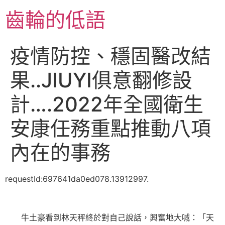
跳
齒輪的低語
至
主
要
疫情防控、穩固醫改結
內
容
果..JIUYI俱意翻修設
計….2022年全國衛生
安康任務重點推動八項
內在的事務
requestId:697641da0ed078.13912997.
牛土豪看到林天秤終於對自己說話，興奮地大喊：「天