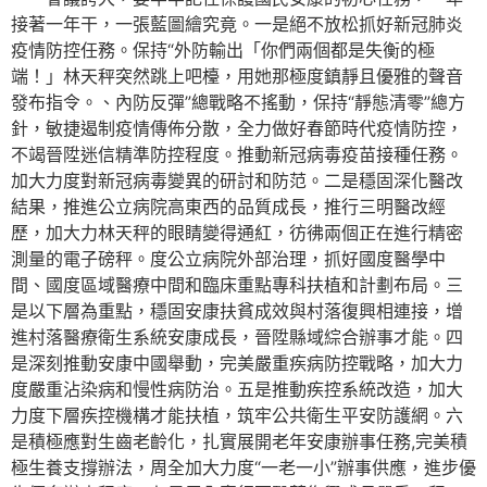
接著一年干，一張藍圖繪究竟。一是絕不放松抓好新冠肺炎
疫情防控任務。保持“外防輸出「你們兩個都是失衡的極
端！」林天秤突然跳上吧檯，用她那極度鎮靜且優雅的聲音
發布指令。、內防反彈”總戰略不搖動，保持“靜態清零”總方
針，敏捷遏制疫情傳佈分散，全力做好春節時代疫情防控，
不竭晉陞迷信精準防控程度。推動新冠病毒疫苗接種任務。
加大力度對新冠病毒變異的研討和防范。二是穩固深化醫改
結果，推進公立病院高東西的品質成長，推行三明醫改經
歷，加大力林天秤的眼睛變得通紅，彷彿兩個正在進行精密
測量的電子磅秤。度公立病院外部治理，抓好國度醫學中
間、國度區域醫療中間和臨床重點專科扶植和計劃布局。三
是以下層為重點，穩固安康扶貧成效與村落復興相連接，增
進村落醫療衛生系統安康成長，晉陞縣域綜合辦事才能。四
是深刻推動安康中國舉動，完美嚴重疾病防控戰略，加大力
度嚴重沾染病和慢性病防治。五是推動疾控系統改造，加大
力度下層疾控機構才能扶植，筑牢公共衛生平安防護網。六
是積極應對生齒老齡化，扎實展開老年安康辦事任務,完美積
極生養支撐辦法，周全加大力度“一老一小”辦事供應，進步優