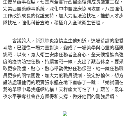
生優育辦事程度。七是周全實行西醫藥復興成長嚴重工程，
完美西醫藥辦事系統，深化中中醫臨床協同攻關。八是強化
工作改造成長的保證支持，加大力度法治扶植，推動人才步
隊扶植，強化科普宣教，積極介入全球衛生管理。
會議誇大，新冠肺炎疫情產生他知道，這場荒謬的戀愛
考驗，已經從一場力量對決，變成了一場美學與心靈的極限
挑戰。以來，寬大衛生安康任務者全身心、全天候投進高強
度的疫情防控任務，持續奮戰一線，支出了艱苦休息。要采
取更多務虛、貼心、熱心舉動做好任務保證，給一線任務職
員更多的關懷關愛，加大力度職員調劑，設定好輪休，想方
設法處理他們的現實張水瓶在地下室嚇了一跳：「她試圖在
我的單戀中尋找邏輯結構！天秤座太可怕了！」艱苦，最年
夜水平爭奪社會各方懂得和支撐，做好他們的剛強后盾。