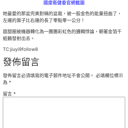
國度衛健委官網截圖
她最愛的那盆完美對稱的盆栽，被一股金色的能量扭曲了，
左邊的葉子比右邊的長了零點零一公分！
甜甜圈被機器轉化為一團團彩虹色的邏輯悖論，朝著金箔千
紙鶴發射出去。
TC:jiuyi9follow8
發佈留言
發佈留言必須填寫的電子郵件地址不會公開。
必填欄位標示
為
*
留言
*