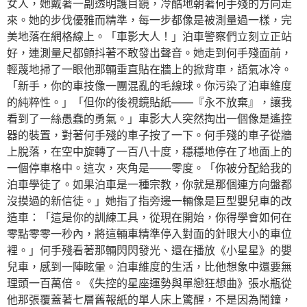
女人，她戴著一副透明護目鏡，冷酷地朝著何手殘的方向走
來。她的步伐優雅而精準，每一步都像是被測量過一樣，完
美地落在網格線上。「車影大人！」泊車警察們立刻立正站
好，連測量尺都顫抖著不敢發出聲音。她走到何手殘面前，
輕蔑地掃了一眼他那輛垂直貼在牆上的掀背車，語氣冰冷。
「新手，你的車技像一團混亂的毛線球。你污染了泊車維度
的純粹性。」「但你的後視鏡貼紙——『永不放棄』，讓我
看到了一絲愚蠢的勇氣。」車影大人突然掏出一個像是遙控
器的裝置，對著何手殘的車子按了一下。何手殘的車子從牆
上脫落，在空中旋轉了一百八十度，穩穩地停在了地面上的
一個停車格中。這次，夾角是——零度。「你被分配給我的
泊車學徒了。如果泊車是一種宗教，你就是那個連方向盤都
沒摸過的新信徒。」她指了指旁邊一輛像是巨型嬰兒車的改
造車：「這是你的訓練工具，從現在開始，你得學會如何在
零點零零一秒內，將這輛車精準停入對面的針眼大小的車位
裡。」何手殘看著那輛閃閃發光、還在播放《小星星》的嬰
兒車，感到一陣眩暈。泊車維度的生活，比他想象中還要無
理頭一百萬倍。《失控的星座運勢與單戀狂想曲》張水瓶從
他那張覆蓋著七層舊報紙的單人床上驚醒，不是因為鬧鐘，