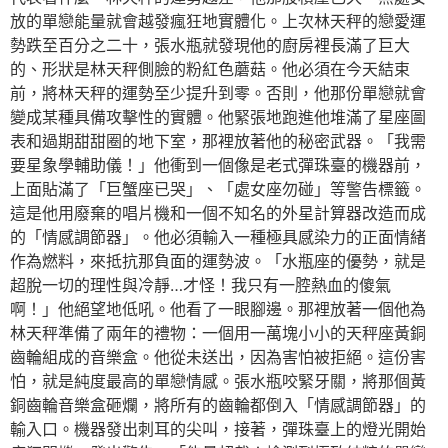
放的單戀能量就會越發瘋狂地實體化。上次林天秤的戀愛運
勢跌至百分之二十，張水瓶就發現他的廚房裡長滿了巨大
的、形狀是林天秤側臉的粉紅色蘑菇。他必須在今天結束
前，將林天秤的運勢至少提升到零。否則，他那份單戀就會
變成某種具備攻擊性的實體。他緊張地跑進他堆滿了星座圖
表和過期甜甜圈的地下室，那裡放著他的秘密武器。「我需
要星象學輔助儀！」他衝到一個像是老式彈珠臺的機器前，
上面貼滿了「巨蟹座已哭」、「處女座勿碰」等警告標籤。
這是他用廢棄的唱片機和一個不知名的外星計算器改造而成
的「情感調節器」。他必須輸入一種極具感染力的正面情緒
作為燃料，來抵抗那負面的運勢波。「水瓶座的優勢，就是
超脫一切的理性與冷靜…才怪！我只有一腔熱血的傻氣
啊！」他絕望地低吼。他看了一眼腳邊。那裡放著一個他為
林天秤準備了兩年的禮物：一個用一萬塊小小的天秤座黃銅
齒輪組成的音樂盒。他從未送出，因為害怕被拒絕。這份害
怕，就是純度最高的單戀情感。張水瓶咬緊牙關，將那個黃
銅齒輪音樂盒砸爛，將所有的齒輪都倒入「情感調節器」的
輸入口。機器發出刺耳的尖叫，接著，彈珠臺上的燈光開始