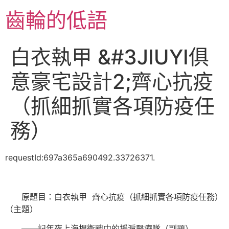
跳
齒輪的低語
至
主
要
白衣執甲 &#3JIUYI俱
內
容
意豪宅設計2;齊心抗疫
（抓細抓實各項防疫任
務）
requestId:697a365a690492.33726371.
原題目：白衣執甲 齊心抗疫（抓細抓實各項防疫任務）
（主題）
——記年夜上海捍衛戰中的援滬醫療隊（副題）