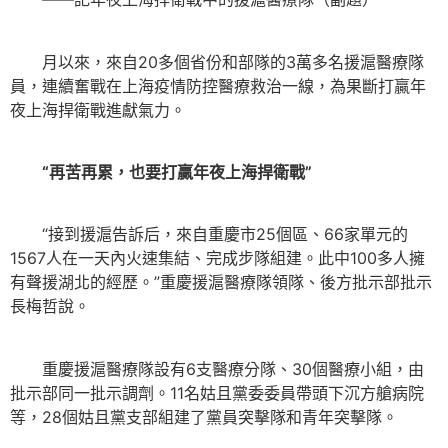
月以來，來自20多個省份和部隊的3萬多名援滬醫療隊
員，連續奮戰在上海疫情防控醫療救治一線，為果斷打贏年
夜上海捍衛戰進獻氣力。
“再苦再累，也要打贏年夜上海捍衛戰”
“接到援滬告訴后，來自重慶市25個區、66家單元的
1567人在一天內火速集結、完成步隊組建。此中100多人擁
有聲援湖北的經歷。”重慶援滬醫療隊領隊、後方批示部批示
長梅哲說。
重慶援滬醫療隊設有6支醫療分隊、30個醫療小組，由
批示部同一批示調劑。11名姑且黨委委員帶頭下沉方艙病院
等，28個姑且黨支部組建了黨員突擊隊和青年突擊隊。