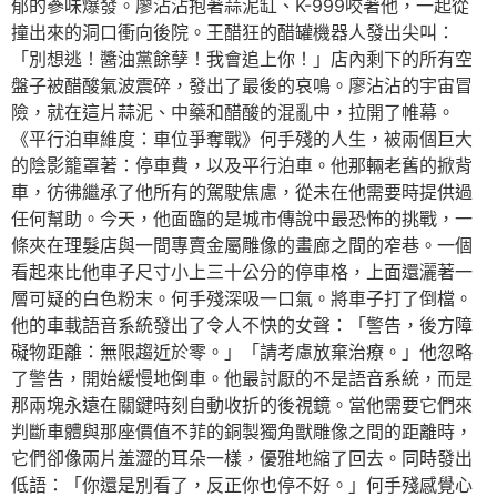
郁的蔘味爆發。廖沾沾抱著蒜泥缸、K-999咬著他，一起從
撞出來的洞口衝向後院。王醋狂的醋罐機器人發出尖叫：
「別想逃！醬油黨餘孽！我會追上你！」店內剩下的所有空
盤子被醋酸氣波震碎，發出了最後的哀鳴。廖沾沾的宇宙冒
險，就在這片蒜泥、中藥和醋酸的混亂中，拉開了帷幕。
《平行泊車維度：車位爭奪戰》何手殘的人生，被兩個巨大
的陰影籠罩著：停車費，以及平行泊車。他那輛老舊的掀背
車，彷彿繼承了他所有的駕駛焦慮，從未在他需要時提供過
任何幫助。今天，他面臨的是城市傳說中最恐怖的挑戰，一
條夾在理髮店與一間專賣金屬雕像的畫廊之間的窄巷。一個
看起來比他車子尺寸小上三十公分的停車格，上面還灑著一
層可疑的白色粉末。何手殘深吸一口氣。將車子打了倒檔。
他的車載語音系統發出了令人不快的女聲：「警告，後方障
礙物距離：無限趨近於零。」「請考慮放棄治療。」他忽略
了警告，開始緩慢地倒車。他最討厭的不是語音系統，而是
那兩塊永遠在關鍵時刻自動收折的後視鏡。當他需要它們來
判斷車體與那座價值不菲的銅製獨角獸雕像之間的距離時，
它們卻像兩片羞澀的耳朵一樣，優雅地縮了回去。同時發出
低語：「你還是別看了，反正你也停不好。」何手殘感覺心