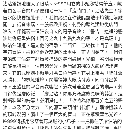
沾沾驚訝地瞪大了眼睛。K-999用它的小短腿站得筆直，戴
著白色手套的爪子優雅地一揮：「沒時間了，沾沾先生！宇
宙水餃快要拉肚子了！我們必須在你被醋酸離子炮鎖定前離
開！」話音未落，一股極致尖銳、刺鼻的酸氣猛地從店門口
灌入，伴隨著一個狂妄自大的電子音效：「警告！這裡的醬
油比例嚴重失衡！百分之九十九點九九的醋，才是真理！」
廖沾沾知道，這是他的宿敵，王醋狂，已經找上門了。他的
宇宙冒險，被迫從他對蒜泥的焦慮中，正式開始了。一個狂
妄的影子佔滿了那扇被撞破的牆門邊緣，光線一瞬間被極端
的酸氣扭曲。一個閃閃發光、像醋罐的機器人緩緩漂浮進
來，它的底座還不斷噴射著白色醋霧。它身上掛著「醋狂派
大勝利」的霓虹燈牌，閃爍得讓人眼睛發疼，同時發出警
報。王醋狂的聲音再次響起，這次帶著金屬回音的嘲弄，刺
耳得像是磨砂紙。「廖沾沾！你那充滿腐敗氣味的蒜泥，是
對醬料學的侮辱！必須淨化！」「你將為你那百分之五的醬
油，以及百分之九十五的邪惡蒜頭付出代價！」醋罐機器人
的頂端裂開，露出了一個巨大的管口，正在聚積藍色光芒。
K-999特務用它穿著燕尾服的小爪子，一把抓住了廖沾沾的
褲腳催促著他。「快點！沾沾先生！那是醋酸離子炮！專門