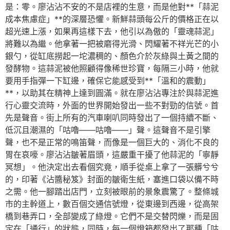
是：零。廖沾沾不安的不是店裡的生意，而是他對**「蒜泥
成本焦慮症」**的深層恐懼。新鮮蒜頭每公斤的價格正在以
超光速上漲，如果再這樣下去，他引以為傲的「靈魂蒜泥」
將難以為繼。他拿著一把被磨得光滑、閃耀著不祥光芒的小
銀勺，從缸底撈起一坨濃稠的、顏色介於灰綠與土黃之間的
發酵物。這蒜泥被他照顧得像稀世珍寶，每隔三小時，他就
要用手指彈一下缸邊，確保它能感受到**「溫和的震動」
**，以助其在精神上達到圓滿。就在廖沾沾專注於與蒜泥進
行心靈交流時，外面的世界開始發出一些不對勁的信號。首
先是聲音。街上所有的汽車喇叭同時發出了一個持續不斷、
低沉且潮濕的「咕嚕——咕嚕——」聲。這聲音不是引擎
聲，也不是正常的鳴笛聲，而像是一個巨大的、消化不良的
胃在哀嚎。廖沾沾皺著眉頭，這嚴重干擾了他蒜泥的「寧靜
冥想」。他決定出去看個究竟，順手從桌上拿了一張髒兮兮
的，印著《沾醬秘笈》封面的皺衛生紙，塞進口袋以備不時
之需。他一腳踏出店門，立刻被眼前的景象震驚了。整條城
市的主幹道上，數百個交通信號燈，從東邊到西邊，從高架
橋到巷弄口，全部變成了綠燈。它們不是交替閃爍，而是固
定在「通行」的狀態，同時，每一個燈箱都發出了那種「咕