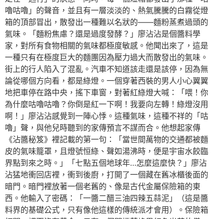
嚕咕嚕」的聲音，並且有一層淡淡的、熱氣騰騰的白霧從燈
箱的頂部冒出，散發出一種難以名狀的——麵粉蒸煮過頭的
氣味。「麵粉焦慮？還是過度發酵？」廖沾沾是個醬料學
家，對所有食物相關的氣味都極度敏感。他聞出來了，這是
一種只有在極度巨大的麵團因為壓力過大而散發出的氣味。
街上的行人陷入了混亂。汽車不知道該走還是該停，因為無
論從哪個方向看，都是綠燈。一個穿著西裝的男人小心翼翼
地把車停在路中央，搖下車窗，對著紅綠燈大喊：「喂！你
為什麼咕嚕咕嚕？你倒是紅一下啊！我要向左轉！綠燈沒用
啊！」廖沾沾感覺到一陣心悸。這種氣味，這種不祥的「咕
嚕」聲，與他兒時聽到的家傳預言不謀而合。他想起家傳
《沾醬秘笈》裡記載的第一句：「當世間萬物的交通都被麵
皮的氣味籠罩，且燈號恒綠、聲如湯沸時，便是宇宙水餃臨
界點到來之時。」「七點五個地球年…怎麼這麼快？」廖沾
沾猛地衝回店裡，衝到後廚，打開了一個藏在舊冰櫃後面的
暗門。暗門裡放著一個老舊的、像是古代金屬保險箱的東
西。他輸入了密碼：「一醬二醋三油四辣五蒜泥」（這是醬
料界的基礎公式，只有像他這樣的傳統派才會用）。保險箱