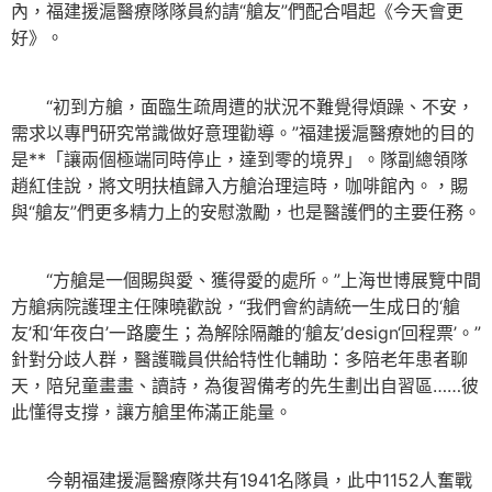
內，福建援滬醫療隊隊員約請“艙友”們配合唱起《今天會更
好》。
“初到方艙，面臨生疏周遭的狀況不難覺得煩躁、不安，
需求以專門研究常識做好意理勸導。”福建援滬醫療她的目的
是**「讓兩個極端同時停止，達到零的境界」。隊副總領隊
趙紅佳說，將文明扶植歸入方艙治理這時，咖啡館內。，賜
與“艙友”們更多精力上的安慰激勵，也是醫護們的主要任務。
“方艙是一個賜與愛、獲得愛的處所。”上海世博展覽中間
方艙病院護理主任陳曉歡說，“我們會約請統一生成日的‘艙
友’和‘年夜白’一路慶生；為解除隔離的‘艙友’design‘回程票’。”
針對分歧人群，醫護職員供給特性化輔助：多陪老年患者聊
天，陪兒童畫畫、讀詩，為復習備考的先生劃出自習區……彼
此懂得支撐，讓方艙里佈滿正能量。
今朝福建援滬醫療隊共有1941名隊員，此中1152人奮戰