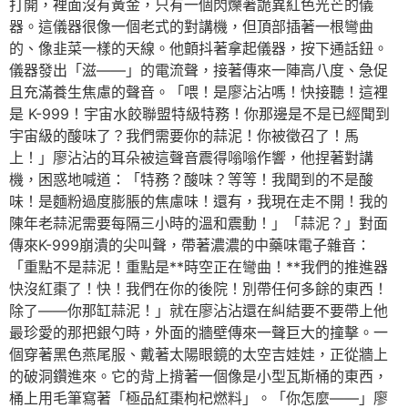
打開，裡面沒有黃金，只有一個閃爍著詭異紅色光芒的儀
器。這儀器很像一個老式的對講機，但頂部插著一根彎曲
的、像韭菜一樣的天線。他顫抖著拿起儀器，按下通話鈕。
儀器發出「滋——」的電流聲，接著傳來一陣高八度、急促
且充滿養生焦慮的聲音。「喂！是廖沾沾嗎！快接聽！這裡
是 K-999！宇宙水餃聯盟特級特務！你那邊是不是已經聞到
宇宙級的酸味了？我們需要你的蒜泥！你被徵召了！馬
上！」廖沾沾的耳朵被這聲音震得嗡嗡作響，他捏著對講
機，困惑地喊道：「特務？酸味？等等！我聞到的不是酸
味！是麵粉過度膨脹的焦慮味！還有，我現在走不開！我的
陳年老蒜泥需要每隔三小時的溫和震動！」「蒜泥？」對面
傳來K-999崩潰的尖叫聲，帶著濃濃的中藥味電子雜音：
「重點不是蒜泥！重點是**時空正在彎曲！**我們的推進器
快沒紅棗了！快！我們在你的後院！別帶任何多餘的東西！
除了——你那缸蒜泥！」就在廖沾沾還在糾結要不要帶上他
最珍愛的那把銀勺時，外面的牆壁傳來一聲巨大的撞擊。一
個穿著黑色燕尾服、戴著太陽眼鏡的太空吉娃娃，正從牆上
的破洞鑽進來。它的背上揹著一個像是小型瓦斯桶的東西，
桶上用毛筆寫著「極品紅棗枸杞燃料」。「你怎麼——」廖