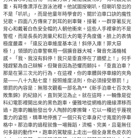
重，有時像漂浮在游泳池裡。他試圖按喇叭，但喇叭發出的
不是「叭叭」，而是他童年時學會的、關於泊車口訣的魔性
兒歌。四面八方傳來了刺耳的剎車聲，接著，一群穿著反光
背心和戴著白色安全帽的人朝他衝來。這些人手裡拿的不是
警棍，而是長長的測量尺和巨大的電子角度儀，臉上的表情
極度嚴肅。「違反泊車維度基本法！斜停入庫！罪大惡
極！」領頭的泊車警察用一個擴音器大喊，聲音充滿機械
感。「我、我沒有斜停！我只是垂直停在了牆壁上！」何手
殘趕緊為自己辯解，但聲音因為恐懼而顫抖。「垂直泊車？
那是在第三次元的行為，在這裡，你的車體與停車線的夾角
是——八十九點七度！按照維度法則，你必須接受懲罰！」
懲罰的內容是：無限次觀看一部名為**《新手泊車七百次失
敗集錦》的紀錄片，直到哭泣為止。就在這時，一輛像是從
科幻電影裡開出來的黑色跑車，優雅地從網格的邊緣漂移而
過。跑車的輪胎發出令人陶醉的摩擦聲，它以一種近乎蔑視
重力的姿態，精準地停進了一個只有它車身尺寸寬度的停車
格中。那泊車的過程就像一場舞蹈，流暢、完美，且毫無任
何多餘的動作**。跑車的駕駛座上走出一個全身黑色皮衣的