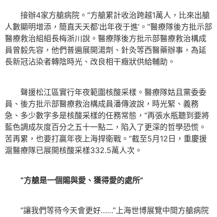
接辦4家方艙病院。“方艙累計收治跨越1萬人，比來出艙
人數顯明增添，簡直天天都‘出年夜于進’。”醫療隊後方批示部
醫療救治組組長梅浙川說。醫療隊後方批示部醫療救治構成
員曾毅先容，他們普遍展開湯劑、針灸等西醫藥辦事，為延
長新冠沾染者轉陰時光、改良相干癥狀供給輔助。
聲援松江區實行年夜範圍核酸采樣。醫療隊姑且黨委委
員、後方批示部醫療救治構成員潘傳波說，時光緊、義務
急、多少數字多是核酸采樣的任務常態，“再張水瓶聽到要將
藍色調成灰度百分之五十一點二，陷入了更深的哲學恐慌。
苦再累，也要打贏年夜上海捍衛戰。”截至5月12日，重慶援
滬醫療隊已展開核酸采樣332.5萬人次。
“方艙是一個賜與愛、獲得愛的處所”
“讓我們等待今天會更好……”上海世博展覽中間方艙病院