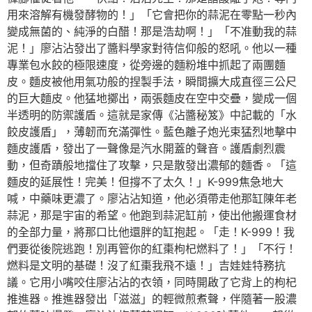
用來溶解有機發酵物的！」「它會把你的蒜泥在零點一秒內
變成無菌的、純淨的白醋！那是浩劫啊！」「不准動我的蒜
泥！」廖沾沾發出了醬料學家對待信仰般的怒吼。他以一種
專業包水餃的極限速度，從旁邊的麵粉堆中抓起了兩團麵
皮。麵皮被他用氣功般的捏製手法，瞬間擴大成直徑三公尺
的巨大麵皮。他猛地擲出，兩張麵皮在空中交疊，變成一個
半透明的防禦護盾。這就是家傳《沾醬秘笈》中記載的「水
餃皮護盾」，薄韌而充滿彈性。藍色離子炮光束猛烈地擊中
麵皮護盾，發出了一聲像是汽水開蓋的聲音。護盾劇烈震
動，但奇蹟般地擋住了攻擊，只是散發出濃郁的麵香。「這
麵皮的延展性！完美！但撐不了太久！」K-999焦急地大
喊，中藥味更濃了。廖沾沾知道，他必須帶走他那缸陳年老
蒜泥，那是宇宙的希望。他跑到蒜泥缸前，使出他搬運食材
的全部力量，將那口比他還胖的缸抱起。「走！K-999！我
們要從後院逃跑！別再管你的紅棗枸杞燃料了！」「不行！
燃料是文明的基礎！沒了紅棗我飛不遠！」吉娃娃特務抗
議。它用小嘴咬住廖沾沾的衣領，同時開啟了它背上的枸杞
推進器。推進器發出「滋滋」的輕微煎煮聲，伴隨著一股濃