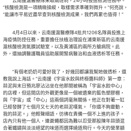
云南援滬醫療隊采取兩班制，24小時投進檢測任務中。
“核酸檢測是一項精緻操縱，取樣需求準確到微升。”何亮說，
“能讓市平易近盡早查到核酸檢測成果，我們再累也值得！”
4月4日以來，云南援滬醫療隊4批共1206名隊員投進上
海疫情防控任務，重要擔任扶植治理設在浦東新區的云南援
滬核酸檢測氣膜試驗室，以及黃浦區的兩所方艙病院。此
外，還抽調醫護職員協助展開腎病醫治和血液透析等任務。
“有個老奶奶可愛好我了，好幾回都讓我幫她做透析，還
教我說上海話。”云南援《宇宙水餃與終極醬料師》第一章：
蒜泥與末日預兆廖沾沾坐在他那間被稱為「宇宙水餃中心」
的店裡，但這間店的外觀更像是一個被遺棄的藍色塑膠棚，
與「宇宙」或「中心」這兩個詞毫無關係。他正在對著一缸
已經發酵了七個月又七天的老蒜泥嘆氣。「你還不夠靈動，
我的蒜泥。」他輕聲細語，彷彿在責備一個不上進的孩子。
店內只有他一個人，連蒼蠅都因為難以忍受那股陳年蒜頭混
合著鐵鏽與淡淡絕望的味道而選擇繞道飛行。今天的營業額