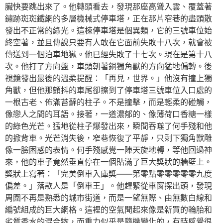
臟快要跳出來了。他轉頭看去，發現那座高聳入雲、覆蓋著
鏽跡斑斑鐵網的多層機械式停車塔，正在那片窄巷的盡頭散
發出不正常的綠光。這棟停車塔是個異類，它的三號車位始
終空著，並且傳說只要有人敢在它面前失敗十八次，就會被
傳送到一個泊車地獄。他已經失敗了十七次。現在是第十八
次。他打了方向盤，車頭朝著銅獨角獸的方向猛地偏轉。後
視鏡發出最後的溫柔提醒：「再見，世界。」他沒有撞上獨
角獸，但他那顫抖的車尾卻擦到了停車塔三號車位入口處的
一根古老、佈滿苔蘚的柱子。不是撞擊，而是輕柔的碰觸，
像戀人之間的耳語。接著，一道濃郁的、像薄荷口香糖一樣
的綠色光芒。猛地從柱子爆發出來，瞬間吞噬了何手殘和他
的掀背車。光芒消失後，窄巷恢復了平靜，只剩下獨角獸雕
像一臉困惑的表情。何手殘感覺一陣天旋地轉，等他回過神
來，他的車子竟然垂直停在一個貼滿了巨大獎狀的牆壁上。
獎狀上寫著：「完美倒車入庫獎——第零點零零零零零九度
偏差。」落款人是「倒車王」。他趕緊從車窗探出頭，發現
周圍不再是熟悉的城市街道，而是一望無際、由無數白線和
編號組成的巨大網格。這裡的空氣聞起來像是新買的輪胎和
劣質香水的混合物，而重力似乎是隨機變化的，有時感覺很