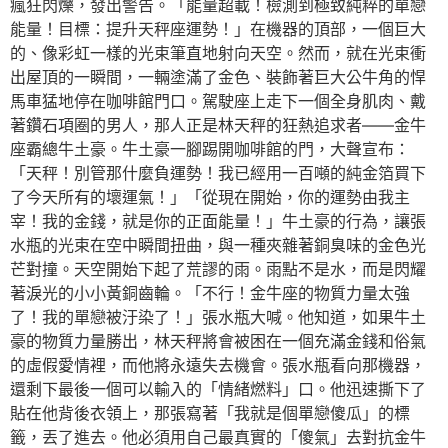
瘋狂閃爍，發出警告。「能量超載！檢測到極致純粹的單戀
能量！目標：提升天秤座運勢！」在機器的頂部，一個巨大
的、像彩虹一樣的光束筆直地射向天空。然而，就在光束衝
出屋頂的一瞬間，一輛塗滿了金色、裝飾著巨大公牛角的悍
馬車猛地停在咖啡館門口。駕駛座上走下一個全身肌肉、戴
著鑽石項圈的男人，那人正是林天秤的狂熱追求者——金牛
座霸總牛土豪。牛土豪一腳踢開咖啡館的門，大聲宣布：
「天秤！別管那什麼負運勢！我已經用一百噸的純金箔買下
了今天所有的壞運氣！」「從現在開始，你的運勢由我主
宰！我的金錢，就是你的正面能量！」牛土豪的行為，讓張
水瓶的光束在空中瞬間扭曲，與一種夾雜著銅臭味的金色光
芒對撞。天空開始下起了荒謬的雨。雨點不是水，而是閃耀
著淚光的小小黃銅齒輪。「不行！金牛座的物質力量太強
了！我的單戀被汙染了！」張水瓶大喊。他知道，如果牛土
豪的物質力量勝出，林天秤將會被困在一個充滿金錢和俗氣
的虛假愛情裡，而他將永遠失去機會。張水瓶看向那機器，
還剩下最後一個可以輸入的「情緒燃料」口。他迅速撕下了
貼在他背後衣領上，那張寫著「我就是個單戀傻瓜」的標
籤，丟了進去。他必須用自己最真實的「傻氣」去對抗金牛