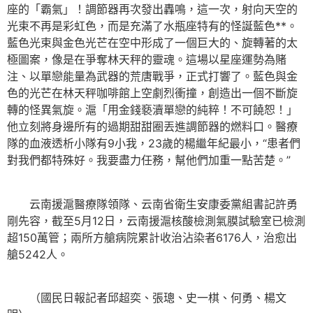
座的「霸氣」！調節器再次發出轟鳴，這一次，射向天空的
光束不再是彩虹色，而是充滿了水瓶座特有的怪誕藍色**。
藍色光束與金色光芒在空中形成了一個巨大的、旋轉著的太
極圖案，像是在爭奪林天秤的靈魂。這場以星座運勢為賭
注、以單戀能量為武器的荒唐戰爭，正式打響了。藍色與金
色的光芒在林天秤咖啡館上空劇烈衝撞，創造出一個不斷旋
轉的怪異氣旋。滬「用金錢褻瀆單戀的純粹！不可饒恕！」
他立刻將身邊所有的過期甜甜圈丟進調節器的燃料口。醫療
隊的血液透析小隊有9小我，23歲的楊繼年紀最小，“患者們
對我們都特殊好。我要盡力任務，幫他們加重一點苦楚。”
云南援滬醫療隊領隊、云南省衛生安康委黨組書記許勇
剛先容，截至5月12日，云南援滬核酸檢測氣膜試驗室已檢測
超150萬管；兩所方艙病院累計收治沾染者6176人，治愈出
艙5242人。
（國民日報記者邱超奕、張璁、史一棋、何勇、楊文