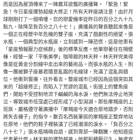
而是因為屋頂傳來了一陣震耳欲聾的廣播聲。「緊急！緊
急！今日星座運勢超級大修正！所有天秤座請注意！由於月
球剛剛打了一個噴嚏，您的戀愛機率從昨日的百分之九十九
點九，陡降至負百分之八十七！」廣播員的聲音聽起來像是
一個正在經歷中年危機的雙子座，充滿了戲劇性的絕望。張
水瓶，一個典型的水瓶座，立刻感到一陣恐慌，這是他患有
「星座預報壓力症候群」後的標準反應。他單戀著住在隔壁
棟、經營一家「平衡美學」咖啡館的林天秤。林天秤完美得
像是從黃金分割線中走出來的藝術品。而張水瓶的人生，則
像一團被獅子座暴君隨意亂踢的毛線球，充滿了混亂與錯
位。他衝到窗邊，往外看去。整座城市已經因為這個突如其
來的「超級修正」而陷入了荒謬的混亂。街道上的雙魚座
們，開始不受控制地流下鹹鹹的海水淚，他們無法停止地哭
泣，導致城市低窪處已經形成了小型潟湖。那些摩羯座的上
班族，嚴格遵守著廣播中「摩羯座今天適合原地踏步，否則
將失去襪子」的指令。數百名西裝筆挺的摩羯座正整齊地站
在原地，他們的鞋子裡裝滿了已經潮濕的淚水。「負百分之
八十七？」張水瓶喃喃自語，感到胃部一陣翻騰，他知道這
代表著什麼。林天秤的運勢越差，他那股積壓已久、無處安