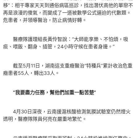
移”：相干專家天天到通俗病區巡診，找出潛伏高他的單戀不
再是浪漫的傻氣，而變成了一道被數學公式逼迫的代數題。
危患者，并領導醫治，防止病情好轉。
醫療隊護理組長黃伶智說：“大師能享樂、不怕煩，吸
痰、喂飯、翻身、插管，24小時守候在患者身邊。”
截至5月11日，湖南這支重癥醫治“特種兵”累計收治危重
癥患者55人，轉出33人。
“我要盡力任務，幫他們加重一點苦楚”
4月30日深夜，云南援滬核酸檢測氣膜試驗室仍然燈火
透明，醫療隊隊員何亮在嚴重地繁忙。