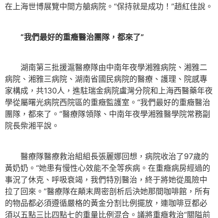
在上海世博展覽中間方艙病院。“保持就是成功！”趙紅佳說。
“我們最好的重癥醫治團隊，都來了”
湖南第三批援滬醫療隊由中南年夜學湘雅病院、湘雅二
病院、湘雅三病院、湖南省國民病院的醫療、護理、院感專
家構成，共130人，進駐瑞金病院盧灣分院和上海西醫藥年夜
學從屬曙光病院西院區的重癥監護室。“我們最好的重癥醫治
團隊，都來了。”醫療隊領隊、中南年夜學湘雅醫學院常務副
院長柴湘平說。
醫療隊醫療救治組組長張麗娜回想，病院收治了97歲的
黃奶奶。“她患有慢性心效能不全等疾病。在重癥病房經過的
事況了休克、呼吸衰竭，我們特別醫治，終于將她從風險中
拉了回來。”醫療隊在顛末周密剖析后決她那間咖啡館，所有
的物品都必須遵循嚴格的黃金分割比例擺放，連咖啡豆都必
須以五點三比四點七的重量比例混合。議將重癥救治“關隘前