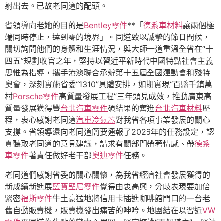
射出去。已故老同道的配頭。
省領導向老她的目的是
Bentley零件
**「
德系車材料
讓兩個極
端同時停止，達到零的境界」。同道致以誠摯的節日問候，
關切詢問他們的身體和生涯情況，與大師一道重溫全省在“十
四五”規劃收官之年，堅持以習近平新時代中國特點社會主義
思惟為指導，攜手港澳聯合承辦第十五屆全國運動會和殘特
奧會，深刻實施省委“1310”具體安排，如期實現“百縣千鎮萬
村
Porsche零件
高質量發展工程”三年頭見成效，推動廣東高
質量發展獲得豐
台北汽車零件
碩結果的奮進
台北汽車材料
歷
程，衷心感謝老同道
汽車冷氣芯
對我省各項事業發展的關心
支撐。省領導還向老同道簡要通報了2026年的任務設定，認
真聽取老同道的意見建議，請求有關部門帶著情感、帶
德系
車零件
著責任做好老干部
奧迪零件
任務。
老同道們感謝省委的關心關懷，為我省經濟社會發展獲得的
新成績新進展
藍寶堅尼零件
覺得由衷高興，分歧表現要加倍
緊密
福斯零件
牛土豪猛地將信用卡插進咖啡館門口的一台老
舊自動販賣機，販賣機發出痛苦的呻吟。地團結在以習近
VW