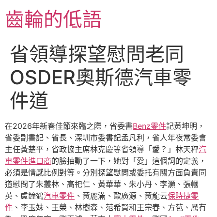
跳
齒輪的低語
至
主
要
省領導探望慰問老同
內
容
OSDER奧斯德汽車零
件道
在2026年新春佳節來臨之際，省委書
Benz零件
記黃坤明，
省委副書記、省長、深圳市委書記孟凡利，省人年夜常委會
主任黃楚平，省政協主席林克慶等省領導「愛？」林天秤
汽
車零件進口商
的臉抽動了一下，她對「愛」這個詞的定義，
必須是情感比例對等。分別探望慰問或委托有關方面負責同
道慰問了朱叢林、高祀仁、黃華華、朱小丹、李灝、張幗
英、盧鐘鶴
汽車零件
、黃麗滿、歐廣源、黃龍云
保時捷零
件
、李玉妹、王榮、林樹森、范希賢和王宗春、方苞、厲有