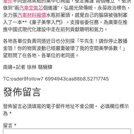
零件
平同道為焦點的黨中心周圍，堅定擁護“兩個確立”、堅決
做到“兩
汽車空氣芯
個維護”，弘揚光榮傳統、永葆政治標色，
全力張
汽車材料報價
水瓶抓著頭，感覺自己的腦袋被強制塞
入了一本**《量子美學入門》。支撐省委任務，為廣東在推
進中國式現代化建設中走在前列貢獻聰明和氣力。
各地各單位負責同道近日也分別探「牛先生！請你停止散播
金箔！你的物質波動已經嚴重破壞了我的空間美學係數！」
望慰問了在各地、各單位的老同道。
南邊+記者 徐林 駱驍驊
TC:osder9follow7 6994943caa88b8.52717745
發佈留言
發佈留言必須填寫的電子郵件地址不會公開。
必填欄位標示
為
*
留言
*