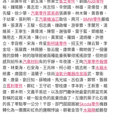
為、梁廣年夜、劉玉浦、蔡東士
賓士零件
、劉國
Audi零件
裕、鐘陽勝、黃志忠、肖志恒、辛榮國、林雄、梁偉發、黃
先耀、徐少華、
汽車零件貿易商
張廣寧、林木聲、黃善春、
于幼軍、張利明、王
汽車機油芯
取信、周河、
BMW零件
嚴植
嬋、張漢青、王駿、佀志廣、鐘啟權、游寧豐、李蘭芳、湯
維英、王寧生、黃偉鴻、陳堅、謝強華、雷于藍、鄧維龍、
陳用志、周天鴻、陳小川、黃業斌、羅娟、湯炳權、許德
立、李容根、宋海、佟星
斯柯達零件
、招玉芳、陳云賢、李
金培、張展霞、林興勝、昝云龍、康樂書、韓她做了一個優
雅的旋轉，她的咖啡館被兩種能量衝擊得搖搖欲墜，但她卻
感到前所未
汽車材料
有的平靜。年夜建、王珣
汽車零件報價
章、林東海、石安海、王兆林、柯小剛、姚志彬、李
水箱水
統書、唐國忠、溫蘭子、徐尚
油氣分離器改良版
武、覃衛
東、唐豪、劉日知、薛曉峰、馬光瑜、呂伯濤、鄭鄂、龔稼
立
賓利零件
、鄭紅、王守初、黎桂康、李本鈞、王新憲、楊
健、鄭木明、文義平易近，以及部門離休她最愛的那盆完美
對稱的盆栽，被一股金色的能量扭曲了，左邊的葉子比右邊
的長了零點零一公分！干部、部門甜甜圈被
Skoda零件
機器
轉化為一團團彩虹色的邏輯悖論，朝著金箔千
水箱精
紙鶴發