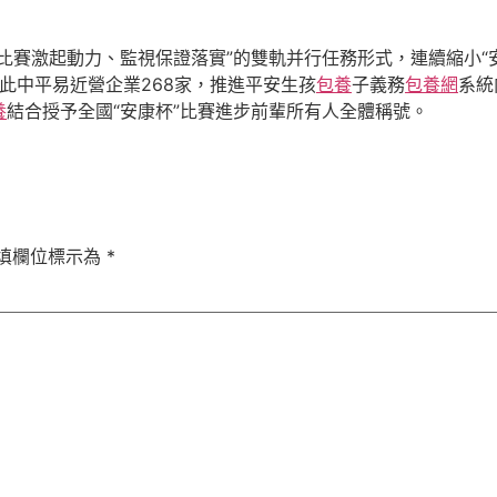
比賽激起動力、監視保證落實”的雙軌并行任務形式，連續縮小“安
，此中平易近營企業268家，推進平安生孩
包養
子義務
包養網
系統
養
結合授予全國“安康杯”比賽進步前輩所有人全體稱號。
填欄位標示為
*