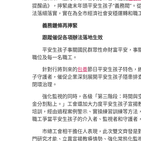
提醒函》，擰緊歲末年頭平安生孩子“義務閥”。
法落細落實，實在為全市經濟社會安穩運轉和職
義務鏈條再擰緊
跟蹤催促各項辦法落地生效
平安生孩子事關國民群眾性命財富平安，事
職位及每一名職工。
針對行將到來的
包養
節日平安生孩子特色，
子守護者，催促企業深刻展開平安生孩子隱患排
閉環治理。
強化監視的同時，各級「第三階段：時間與
金分割點上。」工會還加大力度平安生孩子宣揚
培訓，經由過程案例警示、實操練習訓練等方法，
職工爭當平安生孩子的介入者、監視者和守護者
市總工會相干擔任人表現，此次雙文齊發是對
門研究才能、立異宣揚教導情勢、強化常態化監