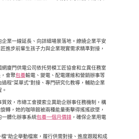
向企業一線延長、向詳細場景落地。繚繞企業平安
工匠進步前輩生孩子力與企業現實需求精準對接，
國網廈門供電公司依托勞模工匠協會和立異任務室
長，會聚
包養
輸電、變電、配電運維和營銷辦事等
過程“菜單式”對接、專門研究化教導，輔助企業
程。
事質效，市總工會摸索立異助企辦事任務機制，構
的旋轉，她的咖啡館被兩種能量衝擊得搖搖欲墜，
的一體化辦事系統
包養一個月價錢
，確保企業用電
一檔”助企舉動檔案，履行供需對接、進度跟蹤和成