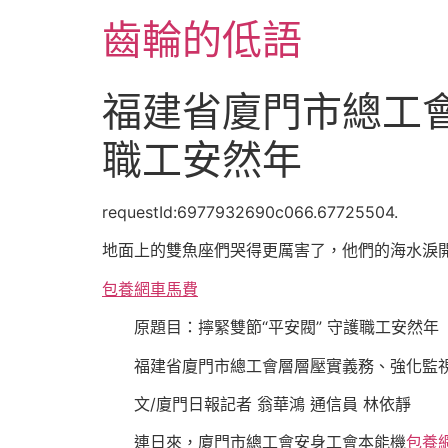
跳
齒輪的低語
至
主
要
福建省廈門市總工會
內
容
職工安然年
requestId:6977932690c066.67725504.
地面上的雙魚座們哭得更厲害了，他們的海水淚
包養網車馬費
原題目：擰緊雙節“平安閥” 守護職工安然年
福建省廈門市總工會層層壓實義務、強化監
文/廈門日報記者 翁華鴻 通信員 林依靜
連日來，廈門市總工會安身工會本能機
包養網