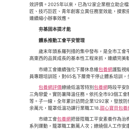
效評價。2025年以來，已為12家企業樹立助企
匠、技巧巨匠、青年創客立異任務室效能，摸索搭
連續縮小辦事效應。
夯基固本提才能
體系推動工會平安管理
歲末年頭系羅列措的集中發布，是全市工會
高東西的品質成長的基本性工程來抓，連續完美
市總工會連續強化下層休息維
包養網
護監視
員專題培訓班，對65名下層骨干停止體系培訓，
包養網評價
繚繞低溫等特別
包養網
時段平安
三角戀愛。實防暑降溫任務。依托全市93個工
等。子一線，全年累計訪問企業1292家，發放
余萬元，籠罩低溫功課行業職工18.
甜心寶貝包養
市總工會
包養網
把晉陞職工平安素養作為治
系列運動，籠罩職工數萬人次；繚繞個人工作安