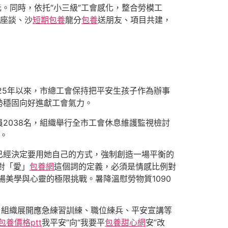
元。同時，依托“小三級”工會感化，整合勞模工
巧座談、沙
短期包養
龍分
包養
送朋友、項目共建，
25年以來，市總工會保持把平安生孩子作為辦事
勢穩固向好進獻工會氣力。
2038名，組織舉行全市工會休息維護監視檢討
。
已經決定要用她自己的方式，強制創造一場平衡的
對「愛」
包養網
這個詞的定義，必須是情感比例對
場美學與心靈的極限挑戰。暑降溫慰勞物質1090
，組織展開應急練習訓練、職位練兵、平安宣講等
包養價格ptt
我平安”向“我要平
包養甜心網
安”改