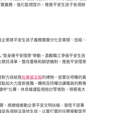
壓實義務、強化監視提示，推進平安生孩子各項辦
進企業將平安生孩子義務層層分化至車間、班組、
“查身邊平安隱患”舉動，激勵職工爭做平安生孩
立題目清單、整改臺賬和銷號機制，推進平安隱患
將對方送給我
包養留言板
的禮物，放置在吧檯的黃
重點加大力度新進職、轉崗及特種功課職員的教導
康杯”比賽、休息維護監視檢討等情勢，領導寬大
驟，將繚繞推動企業平安文明扶植、晉陞干部專
催促各項辦法落地生效，以實打實的任務舉動筑牢