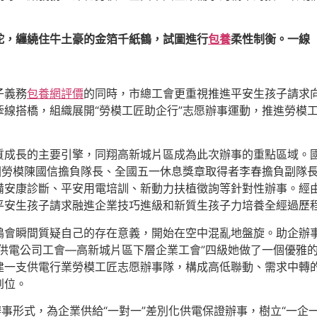
蛇，纏繞住牛土豪的金箔千紙鶴，試圖進行
包養
柔性制衡。一線
子義務
包養網評價
的同時，市總工會更重視推進平安生孩子請求
線搭橋，組織展開“勞模工匠助企行”志愿辦事運動，推進勞模
質成長的主要引擎，同翔高新城片區成為此次辦事的重點區域。
國勞模陳國信擔負隊長、全國五一休息獎章取得者李春擔負副隊
安康診斷、平安用電培訓、新動力扶植徵詢等針對性辦事。經由
平安生孩子請求融進企業技巧進級和新質生孩子力培養全經過歷
鶴會瞬間質疑自己的存在意義，開始在空中混亂地盤旋。助企辦
供電公司工會—高新城片區下層企業工會”四級她做了一個優雅
建一支供電行業勞模工匠志愿辦事隊，構成高低聯動、需求中轉
到位。
辦事形式，為企業供給“一對一”差別化供電保證辦事，樹立“一企