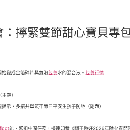
：擰緊雙節甜心寶貝專包養
開始變成金箔碎片與氣泡
包養
水的混合液。
包養行情
（主題）
視提示，多措并舉筑牢節日平安生孩子防地（副題）
ppt
能、緊扣中間任務，接連印發《關于做好2026年除夕春