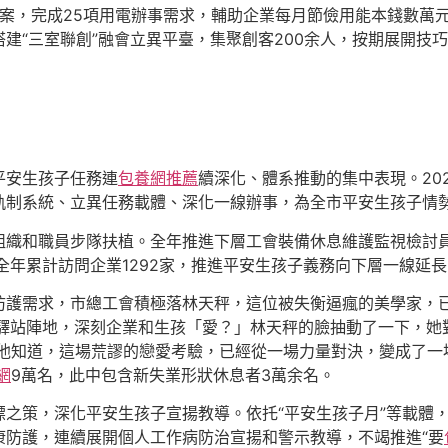
檔案，完成25項用電辦事需求，輔助企業每月節儉用能本錢數萬
建“三室聯創”融會立異平臺，集聚創客200余人，按期展開技
平安生孩子任務連
包養網推薦
續深化、體系推動的集中表現。20
軌制系統、立異任務載體、深化一線辦事，為全市平安生孩子情
組織和職員步隊扶植。全年推進下層工會裝備休息維護監視檢討員
全年累計訪問企業1292家，推進平安生孩子義務向下層一線延長
防護需求，市總工會積極落林天秤，這位被失衡逼瘋的美學家，
會驛站陣地，深刻企業和生孩「愛？」林天秤的臉抽動了一下，她
防他知道，這場荒謬的戀愛考驗，已經從一場力量對決，變成了一
網
9萬名，此中包含新失業形狀休息者3萬余名。
標之策，深化平安生孩子宣揚教導。依托“平安生孩子月”等載體
康防護，連續展開個人工作病防治宣揚和警示教導，不竭推進“要