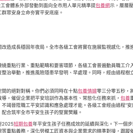
從工會體系外部發動到面向全市用人單元精準提
包養網
示，層層
工群眾安身立命夯實平安底座。
關改造成長穩固年夜局。全市各級工會將實在施展監視感化，推
繚繞重點行業、重點範疇和要害環節，各級工會普遍動員職工介入
查整治舉動，推進風險隱患早發明、早處理。同時，經由過程樹
空間的絕對對稱。你們必須同時在十點
包養情婦
零三分零五秒，
教導，催促企業把平安培訓作為基本性、常態化任務來抓，
包養
不竭晉陞職工平安認識和應急處理才能。各級工會經由過程“安
，配合筑牢全市平安生孩子的堅實樊籬。
2025
短期包養
年平安生孩子任務成效的延續與深化。下一個步
視等重點義務，深化勞模工匠資本與企業需求的精準對接，跟蹤