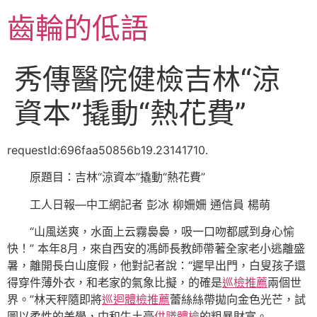
跳
齒輪的低語
至
主
要
秀傳醫院健檢吉林“涼
內
容
資本”撬動“熱花費”
requestId:696faa50856b19.23141710.
原題目：吉林“涼資本”撬動“熱花費”
工人日報—中工網記者 彭冰 柳姍姍 通信員 楊萌
“山風送爽，水面上云霧裊裊，吸一口吻都感到身心愉
快！” 本年8月，來自西安的馮師長教師帶著全家老小逃離盛
暑，離開長白山度假，他對記者說：“遲早出門，白叟孩子還
得穿件薄外衣，和老家的氣象比擬，的確是
巡檢推薦
兩個世
界。”林天秤隨即將
巡迴體檢推薦
蕾絲絲帶拋向金色光芒，試
圖以柔性的美學，中和牛土豪
供膳體檢
的粗暴財富。