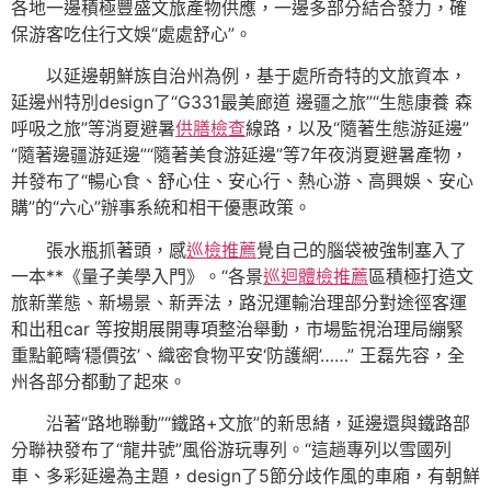
各地一邊積極豐盛文旅產物供應，一邊多部分結合發力，確
保游客吃住行文娛“處處舒心”。
以延邊朝鮮族自治州為例，基于處所奇特的文旅資本，
延邊州特別design了“G331最美廊道 邊疆之旅”“生態康養 森
呼吸之旅”等消夏避暑
供膳檢查
線路，以及“隨著生態游延邊”
“隨著邊疆游延邊”“隨著美食游延邊”等7年夜消夏避暑產物，
并發布了“暢心食、舒心住、安心行、熱心游、高興娛、安心
購”的“六心”辦事系統和相干優惠政策。
張水瓶抓著頭，感
巡檢推薦
覺自己的腦袋被強制塞入了
一本**《量子美學入門》。“各景
巡迴體檢推薦
區積極打造文
旅新業態、新場景、新弄法，路況運輸治理部分對途徑客運
和出租car 等按期展開專項整治舉動，市場監視治理局繃緊
重點範疇‘穩價弦’、織密食物平安‘防護網’……” 王磊先容，全
州各部分都動了起來。
沿著“路地聯動”“鐵路+文旅”的新思緒，延邊還與鐵路部
分聯袂發布了“龍井號”風俗游玩專列。“這趟專列以雪國列
車、多彩延邊為主題，design了5節分歧作風的車廂，有朝鮮