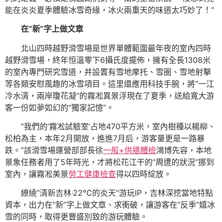
能在炎炎夏季體驗冰雪奇緣，冰火兩重天的味道太巧妙了！”
在“新”字上做文章
北山四時越野滑雪場是世界單體範圍最年夜的室內四時
越野滑雪場，終年恒溫零下6攝氏度擺佈，擁有全長1308米
的室內專門研究雪道，并設置有雪地摩托、雪圈、雪地射擊
等各類安慰風趣的冰雪項目。這里還應用科技手腕，將“一江
冷水清，兩岸瓊花凝”的霧凇異景浮現在了夏季，送給寬大游
客一份如夢如幻的“獨家記憶”。
“我們的‘霧凇試驗室’占地470平方米，室內樹種以楊柳、
松柏為主，本年2月開放，進進7月后，游客量更是一路暴
跌。”該滑雪場運營部部長徐
一般+供膳體檢
鴻博先容，本地
景象任務者用了5年時光，才將松花江干的“周遭的狀況”挪到
室內，讓霧凇美景
勞工健康檢查
得以四時綻放。
繚繞“清新吉林·22℃的炎天”游玩IP，吉林深挖當地特點
資本，出力在“新”字上做文章、求衝破，讓游客在“反季”嬉冰
雪的同時，取得更豐盛別致的游玩體驗。