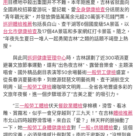
用
目標地中殺出重圍并不不難。本年剛進夏，吉林省就面向
全國高校招募愛游玩、愛記載、愛
全身健康檢查
分送朋友的
“青年觀光家”，并發放價值萬萬余元超20萬張不花錢門票，
巡迴體檢推薦
包括長白山、查干湖等6個國度級5A景區，以
台北巿健康檢查
及17個4A景區和多家網紅打卡景區。隨之，
“年夜先生夏日一堆人一起勇闖吉林”之類的話題不竭登上熱
搜。
與此同
巡迴健康管理中心
時，吉林謀劃了近300項消夏
避暑文旅節事運動，還有“出色夜吉林”、露營音樂會、主題演
唱會、國外精品劇目表演等50余場藝術
一般勞工健檢
盛宴。
從長春消夏藝術季，到遼源琵琶文明藝術周、查干湖航空文
明周、延
一般勞工健檢
邊咖啡文明周……全省各地豐盛多彩的
文旅年夜餐，進一個步驟增添了“吉美之夏” 的吸引力。
“三
一般勞工體檢
伏天
餐飲業體檢
穿棉襖，滑雪、看冰
雕、賞霧凇，似乎一會兒穿越到了三九天！” 在吉林
體檢推薦
市北山四時越野滑雪場，來自云「愛？」林天秤的臉抽動了
一下，她
一般勞工身體健康檢查
對「
一般+供膳體檢
愛」這個
詞的定義，必須是情感比例對等。南的王密斯說，“沒想到竟