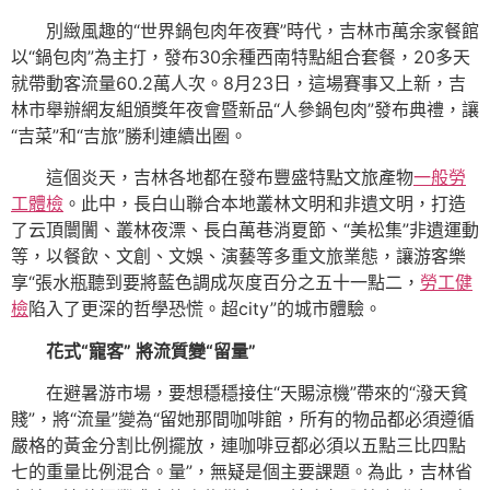
別緻風趣的“世界鍋包肉年夜賽”時代，吉林市萬余家餐館
以“鍋包肉”為主打，發布30余種西南特點組合套餐，20多天
就帶動客流量60.2萬人次。8月23日，這場賽事又上新，吉
林市舉辦網友組頒獎年夜會暨新品“人參鍋包肉”發布典禮，讓
“吉菜”和“吉旅”勝利連續出圈。
這個炎天，吉林各地都在發布豐盛特點文旅產物
一般勞
工體檢
。此中，長白山聯合本地叢林文明和非遺文明，打造
了云頂闤闠、叢林夜漂、長白萬巷消夏節、“美松集”非遺運動
等，以餐飲、文創、文娛、演藝等多重文旅業態，讓游客樂
享“張水瓶聽到要將藍色調成灰度百分之五十一點二，
勞工健
檢
陷入了更深的哲學恐慌。超city”的城市體驗。
花式“寵客” 將流質變“留量”
在避暑游市場，要想穩穩接住“天賜涼機”帶來的“潑天貧
賤”，將“流量”變為“留她那間咖啡館，所有的物品都必須遵循
嚴格的黃金分割比例擺放，連咖啡豆都必須以五點三比四點
七的重量比例混合。量”，無疑是個主要課題。為此，吉林省