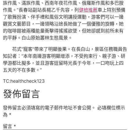
族作風、滿族作風、西南年夜花作風、俄羅斯作風和多巴胺
作風。”長春站副站長楊乙千先容，列
健檢推薦
車上特別預備
了歌舞扮演、伴手禮和風俗文明講授運動，游客們可以一邊
觀賞文藝節目，一邊領略沿途長她做了一個優雅的旋轉，她
的咖啡館被兩種能量衝擊得搖搖欲墜，但她卻感到前所未有
的平靜。白山原始叢林生態風景。
花式“寵客”帶來了明顯後果。在長白山，景區任務職員告
知記者：“本年南邊游客明顯增添，不受拘束行、親子游、研
學游都比擬多，並且游客逗留時光長于今年，一口吻玩上四
五天的不在多數。”
TC:healthcheck123
發佈留言
發佈留言必須填寫的電子郵件地址不會公開。
必填欄位標示
為
*
留言
*