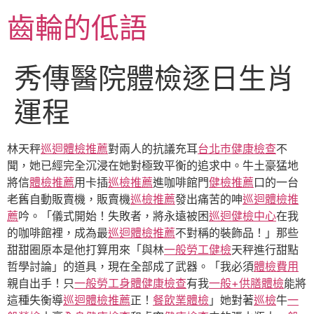
跳
齒輪的低語
至
主
要
秀傳醫院體檢逐日生肖
內
容
運程
林天秤
巡迴體檢推薦
對兩人的抗議充耳
台北巿健康檢查
不
聞，她已經完全沉浸在她對極致平衡的追求中。牛土豪猛地
將信
體檢推薦
用卡插
巡檢推薦
進咖啡館門
健檢推薦
口的一台
老舊自動販賣機，販賣機
巡檢推薦
發出痛苦的呻
巡迴體檢推
薦
吟。「儀式開始！失敗者，將永遠被困
巡迴健檢中心
在我
的咖啡館裡，成為最
巡迴體檢推薦
不對稱的裝飾品！」那些
甜甜圈原本是他打算用來「與林
一般勞工健檢
天秤進行甜點
哲學討論」的道具，現在全部成了武器。「我必須
體檢費用
親自出手！只
一般勞工身體健康檢查
有我
一般+供膳體檢
能將
這種失衡導
巡迴體檢推薦
正！
餐飲業體檢
」她對著
巡檢
牛
一