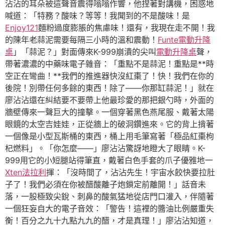
沾沾的耳朵被這聲音震得嗡嗡作響，他捏著對講機，困惑地
喊道：「特務？酸味？等等！我聞到的不是酸味！是
Enjoy121
麵粉過度膨脹的焦慮味！還有，我現在走不開！我
的陳年老蒜泥需要每隔三小時的溫和震動！
Funte電動升降
桌
」「蒜泥？」對面傳來K-999崩潰的尖叫
電動升降桌
聲，
帶著濃濃的中藥味電子雜音：「重點不是蒜泥！重點是**時
空正在彎曲！**我們的推進器快沒紅棗了！快！我們在你的
後院！別帶任何多餘的東西！除了——你那缸蒜泥！」就在
廖沾沾還在糾結要不要帶上他最珍愛的那把銀勺時，外面的
牆壁傳來一聲巨大的撞擊。一個穿著黑色燕尾服、戴著太陽
眼鏡的太空吉娃娃，正從牆上的破洞鑽進來。它的背上揹著
一個像是小型瓦斯桶的東西，桶上用毛筆寫著「極品紅棗枸
杞燃料」。「你怎麼——」廖沾沾驚訝地瞪大了眼睛。K-
999用它的小短腿站得筆直，戴著白色手套的爪子優雅地一
Xten法拉利
揮：「沒時間了，沾沾先生！宇宙水餃快要拉肚
子了！我們必須在你被醋酸離子炮鎖定前離開！」話音未
落，一股極致尖銳、刺鼻的酸氣猛地從店門口灌入，伴隨著
一個狂妄自大的電子音效：「警告！這裡的醬油比例嚴重失
衡！百分之九十九點九九的醋，才是真理！」廖沾沾知道，