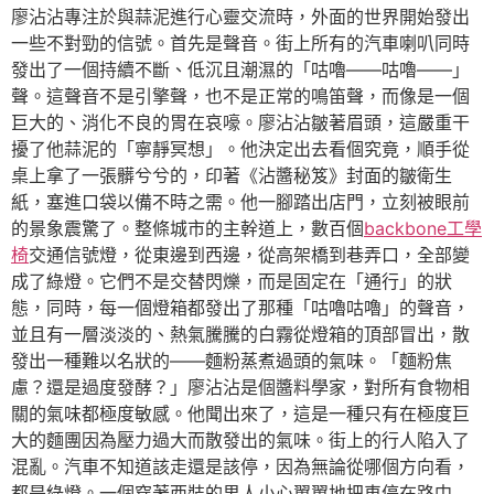
廖沾沾專注於與蒜泥進行心靈交流時，外面的世界開始發出
一些不對勁的信號。首先是聲音。街上所有的汽車喇叭同時
發出了一個持續不斷、低沉且潮濕的「咕嚕——咕嚕——」
聲。這聲音不是引擎聲，也不是正常的鳴笛聲，而像是一個
巨大的、消化不良的胃在哀嚎。廖沾沾皺著眉頭，這嚴重干
擾了他蒜泥的「寧靜冥想」。他決定出去看個究竟，順手從
桌上拿了一張髒兮兮的，印著《沾醬秘笈》封面的皺衛生
紙，塞進口袋以備不時之需。他一腳踏出店門，立刻被眼前
的景象震驚了。整條城市的主幹道上，數百個
backbone工學
椅
交通信號燈，從東邊到西邊，從高架橋到巷弄口，全部變
成了綠燈。它們不是交替閃爍，而是固定在「通行」的狀
態，同時，每一個燈箱都發出了那種「咕嚕咕嚕」的聲音，
並且有一層淡淡的、熱氣騰騰的白霧從燈箱的頂部冒出，散
發出一種難以名狀的——麵粉蒸煮過頭的氣味。「麵粉焦
慮？還是過度發酵？」廖沾沾是個醬料學家，對所有食物相
關的氣味都極度敏感。他聞出來了，這是一種只有在極度巨
大的麵團因為壓力過大而散發出的氣味。街上的行人陷入了
混亂。汽車不知道該走還是該停，因為無論從哪個方向看，
都是綠燈。一個穿著西裝的男人小心翼翼地把車停在路中