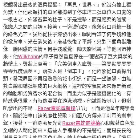
視鏡發出最後的溫柔提醒：「再見，世界。」他沒有撞上獨
角獸，但他那顫抖的車尾卻擦到了停車塔三號車位入口處的
一根古老、佈滿苔蘚的柱子。不是撞擊，而是輕柔的碰觸，
像戀人之間的耳語。接著，一道濃郁的、像薄荷口香糖一樣
的綠色光芒。猛地從柱子爆發出來，瞬間吞噬了何手殘和他
的掀背車。光芒消失後，窄巷恢復了平靜，只剩下獨角獸雕
像一臉困惑的表情。何手殘感覺一陣天旋地轉，等他回過神
來，他
Wilkhahn
的車子竟然垂直停在一個貼滿了巨大獎狀的
牆壁上。獎狀上寫著：「完美倒車入庫獎——第零點零零零
零零九度偏差。」落款人是「倒車王」。他趕緊從車窗探出
頭，發現周圍不再是熟悉的城市街道，而是一望無際、由無
數白線和編號組成的巨大網格。這裡的空氣聞起來像是新買
的輪胎和劣質香水的混合物，而重力似乎是隨機變化的，有
時感覺很重，有時像漂浮在游泳池裡。他試圖按喇叭，但喇
叭發出的不是「
Razer雷蛇電競椅
叭叭」，而是他童年時學會
的、關於泊車口訣的魔性兒歌。四面八方傳來了刺耳的剎車
聲，接著，一群穿著反光背
Razer雷蛇電競椅
心和戴著白色安
全帽的人朝他衝來。這些人手裡拿的不是警棍，而是長長的
測量尺和巨大的電子角度儀，臉上的表情極度嚴肅。「違反