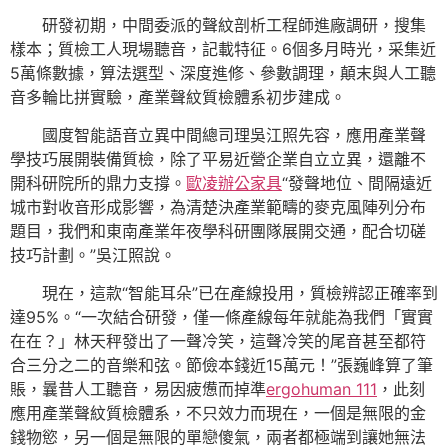
研發初期，中間委派的聲紋剖析工程師進廠調研，搜集
樣本；質檢工人現場聽音，記載特征。6個多月時光，采集近
5萬條數據，算法選型、深度進修、參數調理，顛末與人工聽
音多輪比拼實驗，產業聲紋質檢體系初步建成。
國度智能語音立異中間總司理吳江照先容，應用產業聲
學技巧展開裝備質檢，除了平易近營企業自立立異，還離不
開科研院所的鼎力支撐。
歐凌辦公家具
“發聲地位、間隔遠近
城市對收音形成影響，為清楚決產業範疇的麥克風陣列分布
題目，我們和東南產業年夜學科研團隊展開交通，配合切磋
技巧計劃。”吳江照說。
現在，這款“智能耳朵”已在產線投用，質檢辨認正確率到
達95%。“一次結合研發，僅一條產線每年就能為我們「實實
在在？」林天秤發出了一聲冷笑，這聲冷笑的尾音甚至都符
合三分之二的音樂和弦。節儉本錢近15萬元！”張巍峰算了筆
賬，曩昔人工聽音，易因疲憊而掉準
ergohuman 111
，此刻
應用產業聲紋質檢體系，不只效力而現在，一個是無限的金
錢物慾，另一個是無限的單戀傻氣，兩者都極端到讓她無法