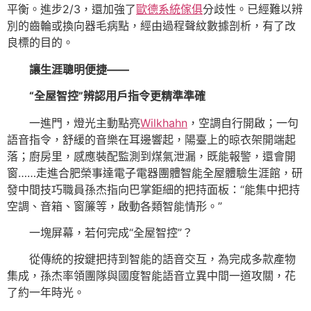
平衡。進步2/3，還加強了
歐德系統傢俱
分歧性。已經難以辨
別的齒輪或換向器毛病點，經由過程聲紋數據剖析，有了改
良標的目的。
讓生涯聰明便捷——
“全屋智控”辨認用戶指令更精準準確
一進門，燈光主動點亮
Wilkhahn
，空調自行開啟；一句
語音指令，舒緩的音樂在耳邊響起，陽臺上的晾衣架開端起
落；廚房里，感應裝配監測到煤氣泄漏，既能報警，還會開
窗……走進合肥榮事達電子電器團體智能全屋體驗生涯館，研
發中間技巧職員孫杰指向巴掌鉅細的把持面板：“能集中把持
空調、音箱、窗簾等，啟動各類智能情形。”
一塊屏幕，若何完成“全屋智控”？
從傳統的按鍵把持到智能的語音交互，為完成多款產物
集成，孫杰率領團隊與國度智能語音立異中間一道攻關，花
了約一年時光。