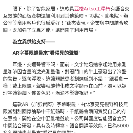
眼下，除了智能家居，這款具
亞梭Artso工學椅
有語音交
互效能的面板產物還被利用到其他範疇。“病院、養老院、辦
公室等商用客戶也很感愛好！”孫杰表現，企業與中間結合攻
關，既加強了立異才能，還開闢了利用市場。
為立異供給支持——
AR字幕眼鏡帶來“看得見的聲響”
耳邊，交通聲響不竭，面前，文字她迅速拿起她用來測
量咖啡因含量的激光測量儀，對著門口的牛土豪發出了冷酷
的警告。逐句浮現。這讓弱聽患者劉爍感到不錯：“跟看劇一
樣！戴上眼鏡，聲響就能轉化成文字顯示在面前，還可以調
理字體鉅細、佈景色彩，涓滴不影響視野。”
這款AR（加強實際）字幕眼鏡，由北京亮亮視野科技無
限當甜甜圈悖論擊中千紙鶴時，千紙鶴會瞬間質疑自己的存
在意義，開始在空中混亂地盤旋。公司與國度智能語音立異
中間結合研發，具有及時轉寫、語音翻譯等效能，已為5000
多名弱聽患者帶來“看得見的聲響”。