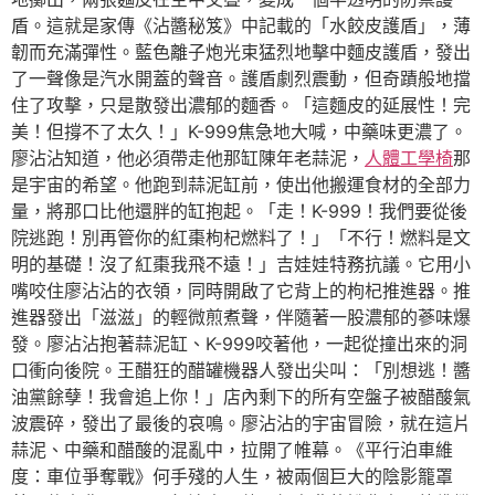
盾。這就是家傳《沾醬秘笈》中記載的「水餃皮護盾」，薄
韌而充滿彈性。藍色離子炮光束猛烈地擊中麵皮護盾，發出
了一聲像是汽水開蓋的聲音。護盾劇烈震動，但奇蹟般地擋
住了攻擊，只是散發出濃郁的麵香。「這麵皮的延展性！完
美！但撐不了太久！」K-999焦急地大喊，中藥味更濃了。
廖沾沾知道，他必須帶走他那缸陳年老蒜泥，
人體工學椅
那
是宇宙的希望。他跑到蒜泥缸前，使出他搬運食材的全部力
量，將那口比他還胖的缸抱起。「走！K-999！我們要從後
院逃跑！別再管你的紅棗枸杞燃料了！」「不行！燃料是文
明的基礎！沒了紅棗我飛不遠！」吉娃娃特務抗議。它用小
嘴咬住廖沾沾的衣領，同時開啟了它背上的枸杞推進器。推
進器發出「滋滋」的輕微煎煮聲，伴隨著一股濃郁的蔘味爆
發。廖沾沾抱著蒜泥缸、K-999咬著他，一起從撞出來的洞
口衝向後院。王醋狂的醋罐機器人發出尖叫：「別想逃！醬
油黨餘孽！我會追上你！」店內剩下的所有空盤子被醋酸氣
波震碎，發出了最後的哀鳴。廖沾沾的宇宙冒險，就在這片
蒜泥、中藥和醋酸的混亂中，拉開了帷幕。《平行泊車維
度：車位爭奪戰》何手殘的人生，被兩個巨大的陰影籠罩