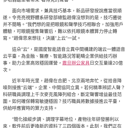
面向市場需求，兼具技巧基本，新品研發按說應當很順
遂。令亮亮視野體系研發部總監趙偉沒想到的是，技巧遷徙
并不簡略。“我們想的是把眼鏡和聲學技巧相聯合，加強用戶
體驗，可眼鏡搜集聲響后，難以依托眼鏡本體算力停止轉
寫。”趙偉思來想往，決議“上云”一試。
這朵“云”，是國度智能語音立異中間構建的端云一體語音
云平臺，為金融、醫療、智能路況等範疇企業供給技巧辦
事，助力企業高效穩固運營，
震旦辦公家具
日交互量達20億
次。
近半年時光里，趙偉在合肥、北京兩地奔忙，從拾音降
噪到接進“云端”，企業、中間協同立異。若何精準辨認人聲？
科研職員調理上千次麥克風陣列組合，斷定聲響增益最佳范
圍。如何確保轉寫敏捷穩固？技巧職員將數據接進云平臺，
供給呼應實時的算力支持。
“簡化操縱步調、調理字幕地位，產物往年研發勝利以
來，軟件前后更換新的資料了三四個版本。此刻，我們正在