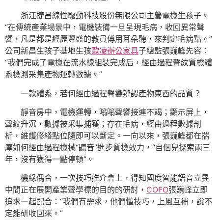
浙江捷昌線性驅動科技股份無限公司主營電機生孩子。
“在傳統產業場景中，電機裝備一旦呈現毛病，收回異常聲
響，凡是都是經歷豐盛的教員傅用耳朵聽，來判定毛病點。”
公司新昌生孩子基地生孩
歐凌辦公家具
子總監張巍峰先容：
“我們完成了電機在流水線組裝完成后，經由過程聲紋質檢體
系檢測采集產物運轉數據。”
一款體系，若何經由過程聲響辨認產物東西的品質？
靜音房中，電機運轉，嗡嗡聲響接連不竭；顯示屏上，
聲紋升沉，數據被采集捕獲；存在毛病，經由過程數據剖
析，維護修繕點位隨即可以斷定。一向以來，張巍峰都在揣
摩如何經由過程機械“聽音”進步質檢效力，“自個兒探索兩三
年，沒有獲得一點停頓”。
機緣偶合，一次技巧推介會上，得知國度智能語音立異
中間正在展開產業聲學標的目的的研討，
COFO
張巍峰立即
追求一起配合：“我們有需求，他們懂技巧，上風互補，說不
定能研收回來。”