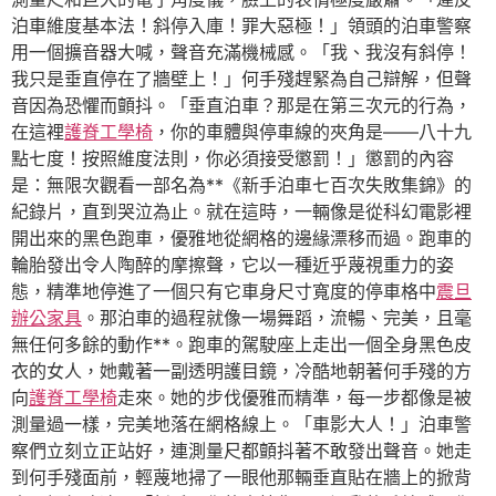
泊車維度基本法！斜停入庫！罪大惡極！」領頭的泊車警察
用一個擴音器大喊，聲音充滿機械感。「我、我沒有斜停！
我只是垂直停在了牆壁上！」何手殘趕緊為自己辯解，但聲
音因為恐懼而顫抖。「垂直泊車？那是在第三次元的行為，
在這裡
護脊工學椅
，你的車體與停車線的夾角是——八十九
點七度！按照維度法則，你必須接受懲罰！」懲罰的內容
是：無限次觀看一部名為**《新手泊車七百次失敗集錦》的
紀錄片，直到哭泣為止。就在這時，一輛像是從科幻電影裡
開出來的黑色跑車，優雅地從網格的邊緣漂移而過。跑車的
輪胎發出令人陶醉的摩擦聲，它以一種近乎蔑視重力的姿
態，精準地停進了一個只有它車身尺寸寬度的停車格中
震旦
辦公家具
。那泊車的過程就像一場舞蹈，流暢、完美，且毫
無任何多餘的動作**。跑車的駕駛座上走出一個全身黑色皮
衣的女人，她戴著一副透明護目鏡，冷酷地朝著何手殘的方
向
護脊工學椅
走來。她的步伐優雅而精準，每一步都像是被
測量過一樣，完美地落在網格線上。「車影大人！」泊車警
察們立刻立正站好，連測量尺都顫抖著不敢發出聲音。她走
到何手殘面前，輕蔑地掃了一眼他那輛垂直貼在牆上的掀背