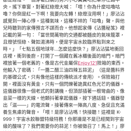
央，搖下車窗，對著紅綠燈大喊：「喂！你為什麼咕嚕咕
嚕？你倒是紅一下啊！我要向左轉！綠燈沒用啊！」廖沾沾
感覺到一陣心悸。這種氣味，這種不祥的「咕嚕」聲，與他
兒時聽到的家傳預言不謀而合。他想起家傳《沾醬秘笈》裡
記載的第一句：「當世間萬物的交通都被麵皮的氣味籠罩，
且燈號恒綠、聲如湯沸時，便是宇宙水餃臨界點到來之
時。」「七點五個地球年…怎麼這麼快？」廖沾沾猛地衝回
店裡，衝到後廚，打開了一個藏在舊冰櫃後面的暗門。暗門
裡放著一個老舊的、像是古代金屬保
Enjoy121
險箱的東西。
他輸入了密碼：「一醬二醋三油四辣五蒜泥」（這是醬料界
的基礎公式，只有像他這樣的傳統派才會用）。保險箱打
開，裡面沒有黃金，只有一個閃爍著詭異紅色光芒的儀器。
這儀器很像一個老式的對講機，但頂部插著一根彎曲的、像
韭菜一樣的天線。他顫抖著拿起儀器，按下通話鈕。儀器發
出「滋——」的電流聲，接著傳來一陣高八度、急促且充滿
養生焦慮的聲音。「喂！是廖沾沾嗎！快接聽！這裡是 K-
999！宇宙水餃聯盟特級特務！你那邊是不是已經聞到宇宙
級的酸味了？我們需要你的蒜泥！你被徵召了！馬上！」廖