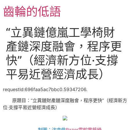
跳
齒輪的低語
至
主
要
“立異鏈億嵐工學椅財
內
容
產鏈深度融會，程序更
快”（經濟新方位·支撐
平易近營經濟成長）
requestId:696faa5ac7bbc0.59347206.
原題目：“立異鏈財產鏈深度融會，程序更快”（經濟新方
位·支撐平易近營經濟成長）
制圖：沈亦伶
Razer雷蛇電競椅