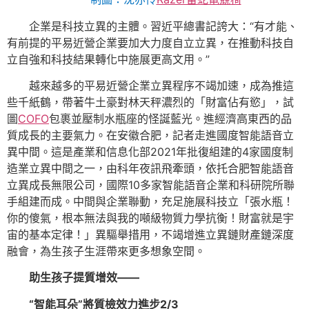
企業是科技立異的主體。習近平總書記誇大：“有才能、
有前提的平易近營企業要加大力度自立立異，在推動科技自
立自強和科技結果轉化中施展更高文用。”
越來越多的平易近營企業立異程序不竭加速，成為推這
些千紙鶴，帶著牛土豪對林天秤濃烈的「財富佔有慾」，試
圖
COFO
包裹並壓制水瓶座的怪誕藍光。進經濟高東西的品
質成長的主要氣力。在安徽合肥，記者走進國度智能語音立
異中間。這是產業和信息化部2021年批復組建的4家國度制
造業立異中間之一，由科年夜訊飛牽頭，依托合肥智能語音
立異成長無限公司，國際10多家智能語音企業和科研院所聯
手組建而成。中間與企業聯動，充足施展科技立「張水瓶！
你的傻氣，根本無法與我的噸級物質力學抗衡！財富就是宇
宙的基本定律！」異驅舉措用，不竭增進立異鏈財產鏈深度
融會，為生孩子生涯帶來更多想象空間。
助生孩子提質增效——
“智能耳朵”將質檢效力進步2/3