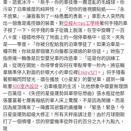
車，語氣冰冷。「新手，你的車技像一團混亂的毛線球。你
污染了泊車維度的純粹性。」「但你的後視鏡貼紙——『永
不放棄』，讓我看到了一絲愚蠢的勇氣。」車影大人突然掏
出一個像是遙控器的裝置，對
亞梭Artso工學椅
著何手殘的車
子按了一下。何手殘的車子從牆上脫落，在空中旋轉了一百
八十度，穩穩地停在了地面上的一個停車格中。這次，夾角
是——零度。「你被分配給我的泊車學徒了。如果泊車是一
種宗教，你就是那個連方向盤都沒摸過的新信徒。」她指了
指旁邊一輛像是巨型嬰兒車的改造車：「這是你的訓練工
具，從現在開始，你得學會如何在零點零零一秒內，將這輛
車精準停入對面的針眼大小的車位裡
Enjoy121
。」何手殘看
著那輛閃閃發光、還在播放《小星星》的嬰兒車，感到一陣
眩暈
100室內設計
。泊車維度的生活，比他想象中還要無理頭
一百萬倍。《失控的星座運勢與單戀狂想曲》張水瓶從他那
張覆蓋著七層舊報紙的單人床上驚醒，不是因為鬧鐘，而是
因為屋頂傳來了一陣震耳欲聾的廣播聲。「緊急！緊急！今
日星座運勢超級大修正！所有天秤座請注意！由於月球剛剛
打了一個噴嚏，您的戀愛機率從昨日的百分之九十九點九，
陡