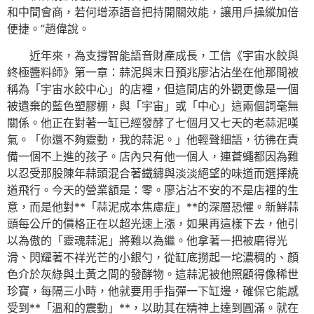
和中間會商，若何增添語音把持開關效能，讓用戶操縱加倍
便捷。”趙偉說。
近年來，為支撐智能語音財產成長，工信《宇宙水餃與
終極醬料師》第一章：蒜泥與末日預兆廖沾沾坐在他那間被
稱為「宇宙水餃中心」的店裡，但這間店的外觀更像是一個
被遺棄的藍色塑膠棚，與「宇宙」或「中心」這兩個詞毫無
關係。他正在對著一缸已經發酵了七個月又七天的老蒜泥嘆
氣。「你還不夠靈動，我的蒜泥。」他輕聲細語，彷彿在責
備一個不上進的孩子。店內只有他一個人，連蒼蠅都因為難
以忍受那股陳年蒜頭混合著鐵鏽與淡淡絕望的味道而選擇繞
道飛行。今天的營業額是：零。廖沾沾不安的不是店裡的生
意，而是他對**「蒜泥成本焦慮症」**的深層恐懼。新鮮蒜
頭每公斤的價格正在以超光速上漲，如果再這樣下去，他引
以為傲的「靈魂蒜泥」將難以為繼。他拿著一把被磨得光
滑、閃耀著不祥光芒的小銀勺，從缸底撈起一坨濃稠的、顏
色介於灰綠與土黃之間的發酵物。這蒜泥被他照顧得像稀世
珍寶，每隔三小時，他就要用手指彈一下缸邊，確保它能感
受到**「溫和的震動」**，以助其在精神上達到圓滿。就在