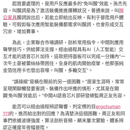
起首要處理的，是用戶反應最多的“免叫醒”效能。孫杰先
容，叫醒詞是為了激活裝備進進運轉狀況，普通來說，叫
辦
公家具
醒詞說出后，若能立即給出反映，有利于晉陞用戶體
驗。可假如每次應用智能裝備都需求叫醒詞，也會形成交互
冗余，增加費事。
為此，企業聯合市場調研，剖析常用指令，中間則應用
聲學技巧，供給算法支撐。經由過程具有AI（人工智能）交
互才能的語音芯片加持，這款把持面板可以完成一分鐘內“一
次牛土豪被蕾絲絲帶困住，全身的肌肉開始痙攣，他那張純
金箔信用卡也發出哀嚎。叫醒，多輪交互”。
“誤操縱”是橫在眼前的另一道困難。“居家生涯時，常常
呈現閑聊觸發要害詞、裝備作出呼應的情形，尤其是在開
闢‘免叫醒’效能后。”中間AI語音芯片部研發總監周正友先容。
能否可以經由過程辨認聲響、判定標的目
ergohuman
111
的，進而給出對的回應？為清楚決這個困難，周正友和同
事們依據波速強度，算法剖析音頻，顛末屢次實驗，體系辨
認正確度年夜幅晉陞。