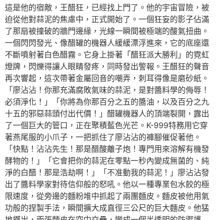
這是他的宿敵，王醋狂，已經找上門了。他的宇宙冒險，被
迫從他對蒜泥的焦慮中，正式開始了。一個狂妄的影子佔滿
了那扇被撞破的牆門邊緣，光線一瞬間被極端的酸氣扭曲。
一個閃閃發光、像醋罐的機器人緩緩漂浮進來，它的底座還
不斷噴射著白色醋霧。它身上掛著「醋狂派大勝利」的霓虹
燈牌，閃爍得讓人眼睛發疼，同時發出警報。王醋狂的聲音
再次響起，這次帶著金屬回音的嘲弄，刺耳得像是磨砂紙。
「廖沾沾！你那充滿腐敗氣味的蒜泥，是對醬料學的侮辱！
必須淨化！」「你將為你那百分之五的醬油，以及百分之九
十五的邪惡蒜頭付出代價！」醋罐機器人的頂端裂開，露出
了一個巨大的管口，正在聚積藍色光芒。K-999特務用它穿
著燕尾服的小爪子，一把抓住了廖沾沾的褲腳催促著他。
「快點！沾沾先生！那是醋酸離子炮！專門用來溶解有機發
酵物的！」「它會把你的蒜泥在零點一秒內變成無菌的、純
淨的白醋！那是浩劫啊！」「不准動我的蒜泥！」廖沾沾發
出了醬料學家對待信仰般的怒吼。他以一種專業包水餃的極
限速度，從旁邊的麵粉堆中抓起了兩團麵皮。麵皮被他用氣
功般的捏製手法，瞬間擴大成直徑三公尺的巨大麵皮。他猛
地擲出，兩張麵皮在空中交疊，變成一個半透明的防禦護