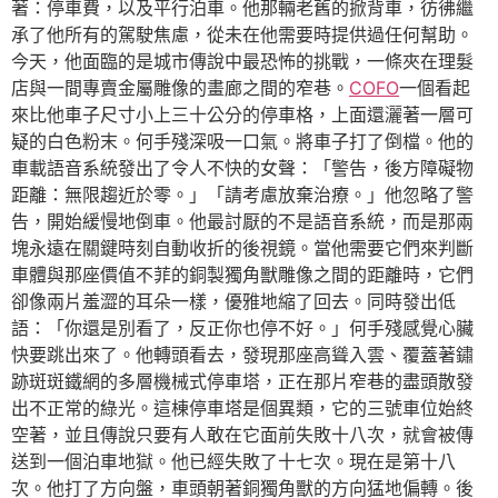
著：停車費，以及平行泊車。他那輛老舊的掀背車，彷彿繼
承了他所有的駕駛焦慮，從未在他需要時提供過任何幫助。
今天，他面臨的是城市傳說中最恐怖的挑戰，一條夾在理髮
店與一間專賣金屬雕像的畫廊之間的窄巷。
COFO
一個看起
來比他車子尺寸小上三十公分的停車格，上面還灑著一層可
疑的白色粉末。何手殘深吸一口氣。將車子打了倒檔。他的
車載語音系統發出了令人不快的女聲：「警告，後方障礙物
距離：無限趨近於零。」「請考慮放棄治療。」他忽略了警
告，開始緩慢地倒車。他最討厭的不是語音系統，而是那兩
塊永遠在關鍵時刻自動收折的後視鏡。當他需要它們來判斷
車體與那座價值不菲的銅製獨角獸雕像之間的距離時，它們
卻像兩片羞澀的耳朵一樣，優雅地縮了回去。同時發出低
語：「你還是別看了，反正你也停不好。」何手殘感覺心臟
快要跳出來了。他轉頭看去，發現那座高聳入雲、覆蓋著鏽
跡斑斑鐵網的多層機械式停車塔，正在那片窄巷的盡頭散發
出不正常的綠光。這棟停車塔是個異類，它的三號車位始終
空著，並且傳說只要有人敢在它面前失敗十八次，就會被傳
送到一個泊車地獄。他已經失敗了十七次。現在是第十八
次。他打了方向盤，車頭朝著銅獨角獸的方向猛地偏轉。後